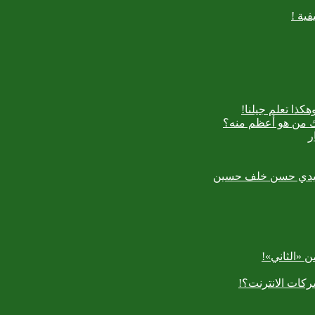
ية !
كذا تعلم جيلنا!
اك من هو أعظم منه؟
ر
رسعيدي حسن خلف حسين
 «الثاني»!
كات الانترنت؟!