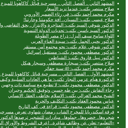
المشهد الثاني .. الفصل الثاني .. مسرحية قبائل كاكاهونا للم
صلاح منتصر يكتب: عندما تزيد الأسعار
مكرم محمد أحمد يكتب: في رثاء الضمير الأوروبي
صلاح عيسى يكتب: النسيان.. آفة حكومتنا وحارتنا!
الدكتور شوقي السيد يكتب: المتاجرة والابتزاز.. بحق التقاضى وال
الدكتور السيد ياسين يكتب: تحديات الدولة التنموية
اللواء سامح سيف اليزل: ذراع مصر الطويلة
الدكتور يحيى الجمل يكتب: سيدة الغناء العربى
الدكتور شوقي علام يكتب: نحو مجتمع آمن مستقر
الدكتور مصطفى محمود يكتب: مستقبل إسرائيل
الدكتور نبيل فاروق يكتب: الشياطين
صلاح منتصر يكتب: سيجارة مصطفى وسيجار هيكل
مكرم محمد أحمد يكتب: 40 سنة حفائر
المشهد الأول .. الفصل الثاني .. مسرحية قبائل كاكاهونا للم
الدكتورة هيام عزمي النجار تكتب: ما هي العادات السلبية وكيف 
الدكتور مصطفى محمود يكتب: لا تطبيع مع سياسة ذات وجهين
رجاء النقاش يكتب: بين طه حسين وتوفيق الحكيم وجبران
الشيخ محمد الغزالي يكتب: الإسلام يخاطب العقل الإنساني
عباس محمود العقاد يكتب: التكليف والحرية
الدكتور مصطفى محمود يكتب: قراءة فى كف التاريخ
فرقة اسكندريانا للمخرج الشاب رمضان شهاوى تعرض مسرحيتي
شجروها.. خضروها.. جملوها.. مبادرات للتشجير ترصدها الدكتورة
«التعليم» تعلن عن وظائف شاغرة.. اعرف الشروط والأوراق ال