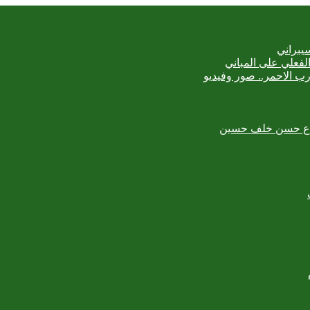
يبراني
رب الاحمر.. صور وفيديو
لمبدع حسن خلف حسين