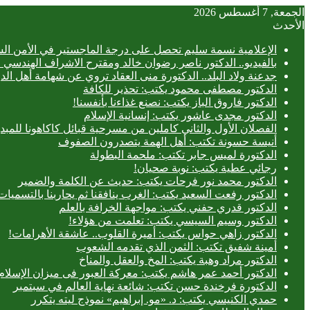
الجمعة, 7 أغسطس 2026
الأحدث
الإعلامية نسمة سليم تحصل على درجة الماجستير في الأمن الس
بالفيديو.. ‎الدكتور ناصر رضوان خالد ومقترح الاشراف الهندسي الفعلي على المباني
جدعنة ولاد البلد.. الدكتورة منى العقاد تروي عن شهامة أهل الد
الدكتور مصطفى محمود يكتب: تحذير للكافة
الدكتور فاروق الباز يكتب: نصنع غذاءنا بأنفسنا!
الدكتور مجدى عاشور يكتب: إنسانية الإسلام
الفصلان الأول والثاني كاملين من مسرحية قبائل كاكاهونا ل
أنيسة حسونة تكتب: أهل الهمة يتصدرون الصفوف
الدكتورة لميس جابر تكتب: ملحمة البطولة
رجائي عطية يكتب: نوبة صحيان!
الدكتور محمد نور فرحات يكتب: حديث عن الكلمة والضمير
الدكتور رفعت السعيد يكتب: الغرب ينافقنا ثم يحاربنا بالتسميات
الدكتور قدري حفني يكتب: مواجهة الخرافة بالعلم
الدكتور وسيم السيسي يكتب: تعلمت من هؤلاء!
الدكتور زاهي حواس يكتب: أميرة القلوب.. عاشقة الأهرامات!
أمينة شفيق تكتب: الثمن الذي تقدمه الشعوب
الدكتور مراد وهبة يكتب: المخ والعقل والمناخ
الدكتور أحمد عمر هاشم يكتب: معركة العبور فى ميزان الإسلام
الدكتورة فرخندة حسن تكتب: شائعة نهاية العالم في سبتمبر
حمدي الكنيسي يكتب: د. «مو. إبراهيم» نموذج ليته يتكرر