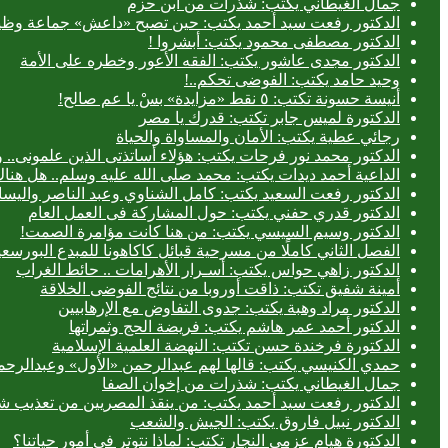
جمال الغيطاني يكتب: شذرات من ابن حزم
الدكتور رفعت سيد أحمد يكتب: حين تصبح «داعش» جماعة وظيف
الدكتور مصطفى محمود يكتب: أبشروا !
الدكتور مجدى عاشور يكتب: الفقه الأعور وخطره على الأمة
وحيد حامد يكتب: الفوضى تحكم..!
أنيسة حسونة تكتب: ٥ نقط «مزايدة» بسْ يا عم صالح!
الدكتورة لميس جابر تكتب: قدرك يا مصر
رجائي عطية يكتب: الأمان والمساواة والحياة
الدكتور محمد نور فرحات يكتب: هؤلاء أساتذتى الذين علمونى.. وه
الداعية أحمد ديدات يكتب: محمد صلى الله عليه وسلم.. هل هن
الدكتور رفعت السعيد يكتب: كامل الشناوي وعبد الناصر واليسا
الدكتور قدري حفني يكتب: حول المشاركة فى العمل العام
الدكتور وسيم السيسي يكتب: من هنا كانت مؤامرة الصمت!
الفصل الثاني كاملًا من مسرحية قبائل كاكاهونا للمبدع البو
الدكتور زاهي حواس يكتب: أسـرار الأهرامات .. حائط الغراب
أمينة شفيق تكتب: ذاقت أوروبا من نتائج الفوضى الخلاقة
الدكتور مراد وهبة يكتب: جدوى التفاوض مع الإرهابيين
الدكتور أحمد عمر هاشم يكتب: فريضة الحج وثمراتها
الدكتورة فرخندة حسن تكتب: النهضة العلمية الإسلامية
حمدي الكنيسي يكتب: قالها لهم عبدالرحمن «الأول» وعبدالرحمن
جمال الغيطاني يكتب: شذرات من إخوان الصفا
الدكتور رفعت سيد أحمد يكتب: من ينقذ المصريين من تعذيب شر
الدكتور نبيل فاروق يكتب: الجيش والشعب
الدكتورة هيام عزمي النجار تكتب: لماذا نتوتر في أمور حياتنا؟