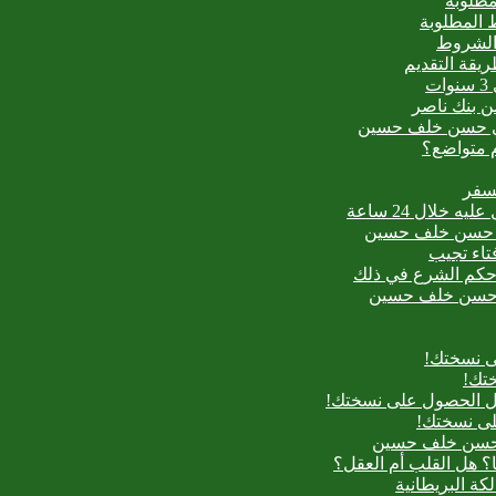
مطلوبة
 المطلوبة
 الشروط
ت
من بنك ناصر
عيدي حسن خلف حسين
م متواضع؟
لسفر
بدع حسن خلف حسين
فتاء تجيب
ح حكم الشرع في ذلك
بدع حسن خلف حسين
ى نسختك!
تك!
بل الحصول على نسختك!
لى نسختك!
دع حسن خلف حسين
؟ هل القلب أم العقل؟
لكة البريطانية