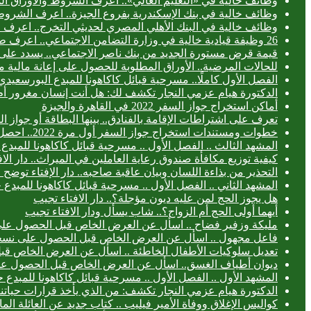
وظائف خالية في «التعليم العالي».. اعرف الشروط والأوراق ال
وظائف خالية في بنك الإسكندرية بفروع الجيزة.. اعرف الشروط
وظائف خالية في البنك الأهلي المصري لحديثي التخرج.. اعرف
26 وظيفة قيادية خالية في وزارة التضامن الاجتماعي.. اعرف طريقة التقديم
قيمة قرض مستورة الجديد من بنك ناصر الاجتماعي.. يسدد على 3 سنوا
للحالات المرضية.. الأوراق المطلوبة للحصول على إعانة مالية 
الفصل الأول كاملًا.. مسرحية قبائل كاكاهونا للمبدع البورس
الدكتورة هيام عزمي النجار تكشف لك: هل أنت إنسان مغرور أ
أماكن استخراج جواز السفر 2022 في القاهرة والجيزة
تعرف على اشتراطات الإقامة بالفنادق.. بينها البطاقة أو جواز ا
خطوات ومستندات استخراج جواز السفر أول مرة 2022.. احصل عليه خلال 24 ساعة
المشهد الثالث .. الفصل الأول .. مسرحية قبائل كاكاهونا للم
كيفية توزيع مكافأة صندوق رعاية العاملين في الميراث.. دار الا
التحذير من بذاءة اللسان وبيان عاقبة صاحبه.. دار الإفتاء توض
المشهد الثاني .. الفصل الأول .. مسرحية قبائل كاكاهونا للم
هل يجوز الحج لمن عليه ديون مؤجلة؟.. دار الافتاء تجيب
أيهما أولى الحج أم الزواج؟.. شاب يسأل ودار الافتاء تجيب
مليكة وزفير فضاح .. اسأل عن العرض الخاص قبل الحصول عل
فاعل مجهول .. اسأل عن العرض الخاص قبل الحصول على نسخ
تعديل سلوكيات الأطفال الخاطئة .. اسأل عن العرض الخاص ق
ديوان أطياف الغسق.. اسأل عن العرض الخاص قبل الحصول ع
المشهد الأول .. الفصل الأول .. مسرحية قبائل كاكاهونا للمب
الدكتورة هيام عزمي النجار تكشف: من الذي يأخذ قرارات حياتنا
كواليس الإغلاق ووفاة الأمير فيليب .. كتاب جديد عن العائلة الما