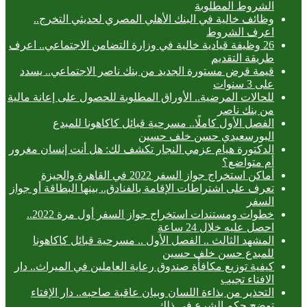
الشروط المطلوبة
وظائف خالية في البنك الأهلي المصري لحديثي التخرج..
اعرف الشروط
26 وظيفة قيادية خالية في وزارة التضامن الاجتماعي.. اعرف
طريقة التقديم
قيمة قرض مستورة الجديد من بنك ناصر الاجتماعي.. يسدد
على 3 سنوات
للحالات المرضية.. الأوراق المطلوبة للحصول على إعانة مالية
من بنك ناصر
الفصل الأول كاملًا.. مسرحية قبائل كاكاهونا للمبدع
البورسعيدي حسن خلف حسين
الدكتورة هيام عزمي النجار تكشف لك: هل أنت إنسان مغرور
أم متواضع؟
أماكن استخراج جواز السفر 2022 في القاهرة والجيزة
تعرف على اشتراطات الإقامة بالفنادق.. بينها البطاقة أو جواز
السفر
خطوات ومستندات استخراج جواز السفر أول مرة 2022..
احصل عليه خلال 24 ساعة
المشهد الثالث .. الفصل الأول .. مسرحية قبائل كاكاهونا
للمبدع حسن خلف حسين
كيفية توزيع مكافأة صندوق رعاية العاملين في الميراث.. دار
الافتاء تجيب
التحذير من بذاءة اللسان وبيان عاقبة صاحبه.. دار الإفتاء
توضح حكم الشرع في ذلك