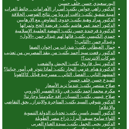
البورسعيدي حسن خلف حسين
الدكتور زاهي حواس يكتب: أسـرار الأهرامات .. حائط الغراب
أمينة شفيق تكتب: ذاقت أوروبا من نتائج الفوضى الخلاقة
الدكتور مراد وهبة يكتب: جدوى التفاوض مع الإرهابيين
الدكتور أحمد عمر هاشم يكتب: فريضة الحج وثمراتها
الدكتورة فرخندة حسن تكتب: النهضة العلمية الإسلامية
حمدي الكنيسي يكتب: قالها لهم عبدالرحمن «الأول»
وعبدالرحمن «الثاني»!
جمال الغيطاني يكتب: شذرات من إخوان الصفا
الدكتور رفعت سيد أحمد يكتب: من ينقذ المصريين من تعذيب
شركات الانترنت؟!
الدكتور نبيل فاروق يكتب: الجيش والشعب
الدكتورة هيام عزمي النجار تكتب: لماذا نتوتر في أمور حياتنا؟
المشهد الثاني .. الفصل الثاني .. مسرحية قبائل كاكاهونا
للمبدع حسن خلف حسين
صلاح منتصر يكتب: عندما تزيد الأسعار
مكرم محمد أحمد يكتب: في رثاء الضمير الأوروبي
صلاح عيسى يكتب: النسيان.. آفة حكومتنا وحارتنا!
الدكتور شوقي السيد يكتب: المتاجرة والابتزاز.. بحق التقاضى
والإعلام!
الدكتور السيد ياسين يكتب: تحديات الدولة التنموية
اللواء سامح سيف اليزل: ذراع مصر الطويلة
الدكتور يحيى الجمل يكتب: سيدة الغناء العربى