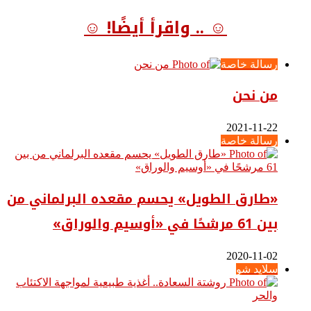
☺ .. واقرأ أيضًا! ☺
رسالة خاصة
من نحن
2021-11-22
رسالة خاصة
«طارق الطويل» يحسم مقعده البرلماني من
بين 61 مرشحًا في «أوسيم والوراق»
2020-11-02
سلايد شو