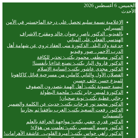
الخميس, 6 أغسطس 2026
الأحدث
الإعلامية نسمة سليم تحصل على درجة الماجستير في الأمن
السيبراني
بالفيديو.. ‎الدكتور ناصر رضوان خالد ومقترح الاشراف
الهندسي الفعلي على المباني
جدعنة ولاد البلد.. الدكتورة منى العقاد تروي عن شهامة أهل
الدرب الاحمر.. صور وفيديو
الدكتور مصطفى محمود يكتب: تحذير للكافة
الدكتور فاروق الباز يكتب: نصنع غذاءنا بأنفسنا!
الدكتور مجدى عاشور يكتب: إنسانية الإسلام
الفصلان الأول والثاني كاملين من مسرحية قبائل كاكاهونا
للمبدع حسن خلف حسين
أنيسة حسونة تكتب: أهل الهمة يتصدرون الصفوف
الدكتورة لميس جابر تكتب: ملحمة البطولة
رجائي عطية يكتب: نوبة صحيان!
الدكتور محمد نور فرحات يكتب: حديث عن الكلمة والضمير
الدكتور رفعت السعيد يكتب: الغرب ينافقنا ثم يحاربنا
بالتسميات
الدكتور قدري حفني يكتب: مواجهة الخرافة بالعلم
الدكتور وسيم السيسي يكتب: تعلمت من هؤلاء!
الدكتور زاهي حواس يكتب: أميرة القلوب.. عاشقة الأهرامات!