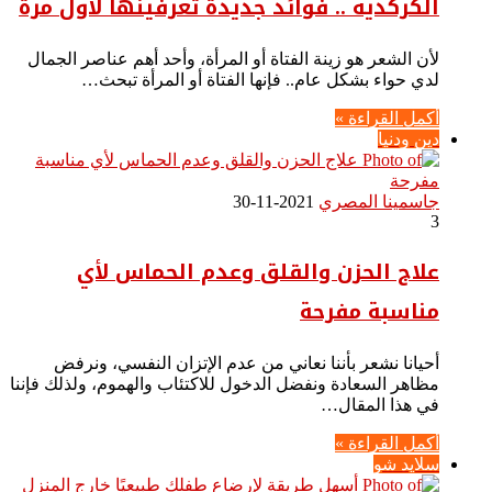
الكركديه .. فوائد جديدة تعرفينها لأول مرة
لأن الشعر هو زينة الفتاة أو المرأة، وأحد أهم عناصر الجمال
لدي حواء بشكل عام.. فإنها الفتاة أو المرأة تبحث…
أكمل القراءة »
دين ودنيا
جاسمينا المصري
2021-11-30
3
علاج الحزن والقلق وعدم الحماس لأي
مناسبة مفرحة
أحيانا نشعر بأننا نعاني من عدم الإتزان النفسي، ونرفض
مظاهر السعادة ونفضل الدخول للاكتئاب والهموم، ولذلك فإننا
في هذا المقال…
أكمل القراءة »
سلايد شو