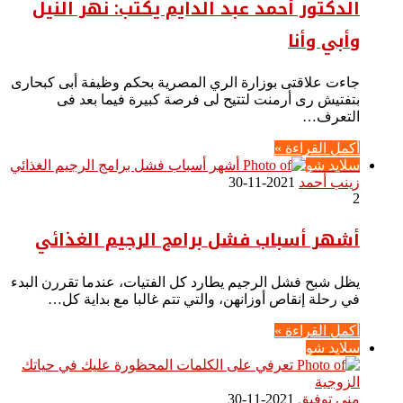
الدكتور أحمد عبد الدايم يكتب: نهر النيل
وأبي وأنا
جاءت علاقتى بوزارة الري المصرية بحكم وظيفة أبى كبحارى
بتفتيش رى أرمنت لتتيح لى فرصة كبيرة فيما بعد فى
التعرف…
أكمل القراءة »
سلايد شو
زينب أحمد
2021-11-30
2
أشهر أسباب فشل برامج الرجيم الغذائي
يظل شبح فشل الرجيم يطارد كل الفتيات، عندما تقررن البدء
في رحلة إنقاص أوزانهن، والتي تتم غالبا مع بداية كل…
أكمل القراءة »
سلايد شو
منى توفيق
2021-11-30