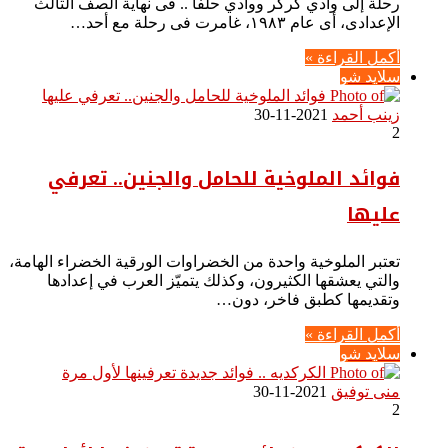
رحلة إلى وادي كركر ووادي حلفا .. فى نهاية الصف الثالث
الإعدادى، أى عام ١٩٨٣، غامرت فى رحلة مع أحد…
أكمل القراءة »
سلايد شو
زينب أحمد
2021-11-30
2
فوائد الملوخية للحامل والجنين.. تعرفي
عليها
تعتبر الملوخية واحدة من الخضراوات الورقية الخضراء الهامة،
والتي يعشقها الكثيرون، وكذلك يتميّز العرب في إعدادها
وتقديمها كطبق فاخر، دون…
أكمل القراءة »
سلايد شو
منى توفيق
2021-11-30
2