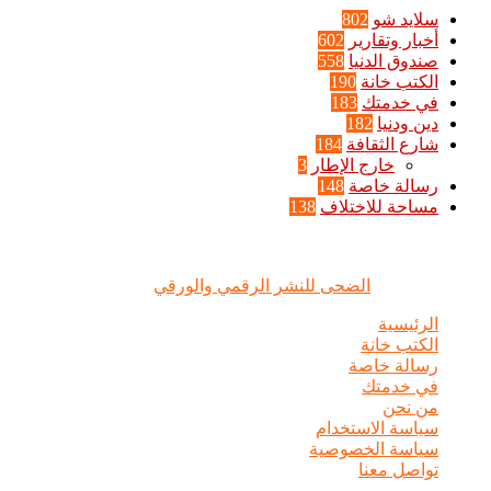
سلايد شو
802
أخبار وتقارير
602
صندوق الدنيا
558
الكتب خانة
190
في خدمتك
183
دين ودنيا
182
شارع الثقافة
184
خارج الإطار
3
رسالة خاصة
148
مساحة للاختلاف
138
الضحى © علامة مسجلة, جميع الحقوق محفوظة | 2020 - 2026 |
تصميم وإدارة :
الضحى للنشر الرقمي والورقي
الرئيسية
الكتب خانة
رسالة خاصة
في خدمتك
من نحن
سياسة الاستخدام
سياسة الخصوصية
تواصل معنا