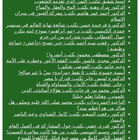
أمينة شفيق تكتب: الثمن الذي تقدمه الشعوب
الدكتور مراد وهبة يكتب: المخ والعقل والمناخ
الدكتور أحمد عمر هاشم يكتب: معركة العبور فى ميزان
الإسلام
الدكتورة فرخندة حسن تكتب: شائعة نهاية العالم في سبتمبر
حمدي الكنيسي يكتب: د. «مو. إبراهيم» نموذج ليته يتكرر
جمال الغيطاني يكتب: شذرات من ابن حزم
الدكتور رفعت سيد أحمد يكتب: حين تصبح «داعش» جماعة
وظيفية !
الدكتور مصطفى محمود يكتب: أبشروا !
الدكتور مجدى عاشور يكتب: الفقه الأعور وخطره على الأمة
وحيد حامد يكتب: الفوضى تحكم..!
أنيسة حسونة تكتب: ٥ نقط «مزايدة» بسْ يا عم صالح!
الدكتورة لميس جابر تكتب: قدرك يا مصر
رجائي عطية يكتب: الأمان والمساواة والحياة
الدكتور محمد نور فرحات يكتب: هؤلاء أساتذتى الذين
علمونى.. وهكذا تعلم جيلنا!
الداعية أحمد ديدات يكتب: محمد صلى الله عليه وسلم.. هل
هناك من هو أعظم منه؟
الدكتور رفعت السعيد يكتب: كامل الشناوي وعبد الناصر
واليسار
الدكتور قدري حفني يكتب: حول المشاركة فى العمل العام
الدكتور وسيم السيسي يكتب: من هنا كانت مؤامرة الصمت!
الفصل الثاني كاملًا من مسرحية قبائل كاكاهونا للمبدع