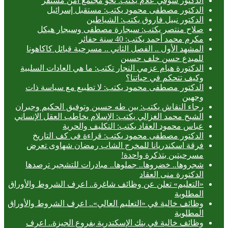
الدكتور شوقي علام يكتب: نحو مجتمع آمن مستقر
الدكتور مصطفى محمود يكتب: مستقبل إسرائيل
الدكتور نبيل فاروق يكتب: الشياطين
صلاح منتصر يكتب: سيجارة مصطفى وسيجار هيكل
مكرم محمد أحمد يكتب: 40 سنة حفائر
المشهد الأول .. الفصل الثاني .. مسرحية قبائل كاكاهونا
للمبدع حسن خلف حسين
الدكتورة هيام عزمي النجار تكتب: ما هي العادات السلبية
وكيف تتحكم في حياتنا؟
الدكتور مصطفى محمود يكتب: لا تطبيع مع سياسة ذات
وجهين
رجاء النقاش يكتب: بين طه حسين وتوفيق الحكيم وجبران
الشيخ محمد الغزالي يكتب: الإسلام يخاطب العقل الإنساني
عباس محمود العقاد يكتب: التكليف والحرية
الدكتور مصطفى محمود يكتب: قراءة فى كف التاريخ
فرقة اسكندريانا للمخرج الشاب رمضان شهاوى تعرض
مسرحيتين بتذكرة واحدة!
شجروها.. خضروها.. جملوها.. مبادرات للتشجير ترصدها
الدكتورة منى العقاد
«التعليم» تعلن عن وظائف شاغرة.. اعرف الشروط والأوراق
المطلوبة
وظائف خالية في «التعليم العالي».. اعرف الشروط والأوراق
المطلوبة
وظائف خالية في بنك الإسكندرية بفروع الجيزة.. اعرف