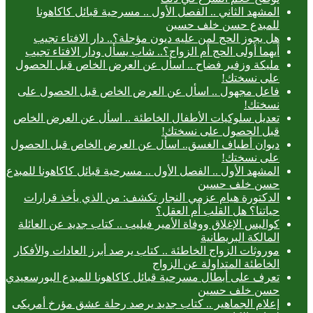
المشهد الثاني .. الفصل الأول .. مسرحية قبائل كاكاهونا
للمبدع حسن خلف حسين
هل يجوز الحج لمن عليه ديون مؤجلة؟.. دار الافتاء تجيب
أيهما أولى الحج أم الزواج؟.. شاب يسأل ودار الافتاء تجيب
مليكة وزفير فضاح .. اسأل عن العرض الخاص قبل الحصول
على نسختك!
فاعل مجهول .. اسأل عن العرض الخاص قبل الحصول على
نسختك!
تعديل سلوكيات الأطفال الخاطئة .. اسأل عن العرض الخاص
قبل الحصول على نسختك!
ديوان أطياف الغسق.. اسأل عن العرض الخاص قبل الحصول
على نسختك!
المشهد الأول .. الفصل الأول .. مسرحية قبائل كاكاهونا للمبدع
حسن خلف حسين
الدكتورة هيام عزمي النجار تكشف: من الذي يأخذ قرارات
حياتنا؟ هل القلب أم العقل؟
كواليس الإغلاق ووفاة الأمير فيليب .. كتاب جديد عن العائلة
المالكة البريطانية
موروثات الزواج الخاطئة .. كتاب يرصد أبرز العادات والأفكار
الخاطئة المتداولة عن الزواج
تعرف على أبطال مسرحية قبائل كاكاهونا للمبدع البورسعيدي
حسن خلف حسين
إعلام الجماهير .. كتاب جديد يرصد رحلة عشق مؤرخ أمريكى