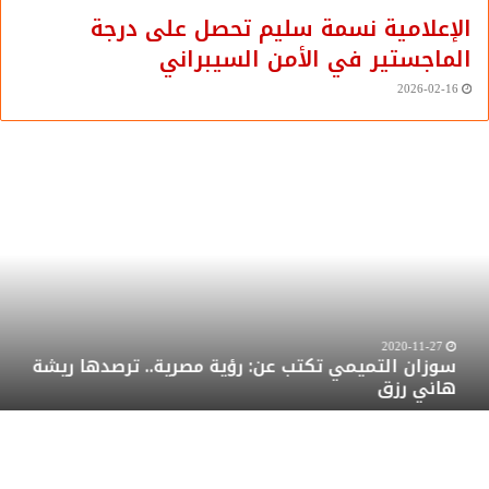
الإعلامية نسمة سليم تحصل على درجة
الماجستير في الأمن السيبراني
2026-02-16
وزان
س
لتميمي
ا
كتب
ت
ن:
ج
ؤية
ا
صرية..
و
رصدها
ف
يشة
إ
2020-11-27
سوزان التميمي تكتب عن: رؤية مصرية.. ترصدها ريشة
اني
ا
هاني رزق
زق
ق
ف
أ
ا
أ