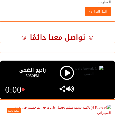
المعلومات…
أكمل القراءة »
☺ تواصل معنا دائمًا ☺
راديو الضحى
5050FM
0:00
رسالة خاصة