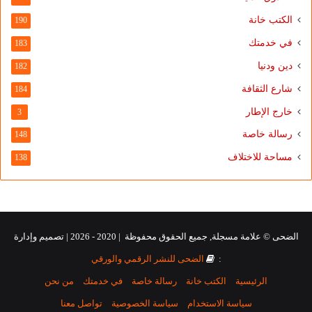
الكتب خانة
190
في خدمتك
183
دين ودنيا
182
شارع الثقافة
184
خارج الإطار
3
رسالة خاصة
148
مساحة للاختلاف
138
الضحى © علامة مسجلة, جميع الحقوق محفوظة | 2020 - 2026 | تصميم وإدارة
:
الضحى للنشر الرقمي والورقي
الرئيسية
الكتب خانة
رسالة خاصة
في خدمتك
من نحن
سياسة الاستخدام
سياسة الخصوصية
تواصل معنا