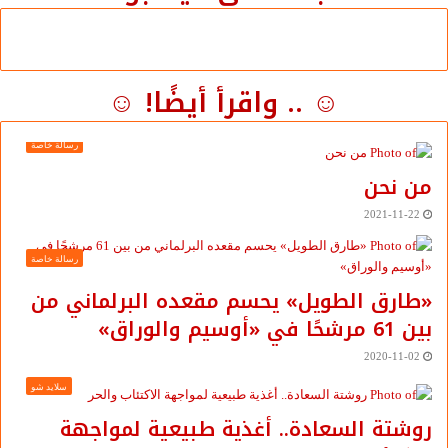
☺ .. واقرأ أيضًا! ☺
رسالة خاصة
من نحن
2021-11-22
رسالة خاصة
«طارق الطويل» يحسم مقعده البرلماني من
بين 61 مرشحًا في «أوسيم والوراق»
2020-11-02
سلايد شو
روشتة السعادة.. أغذية طبيعية لمواجهة