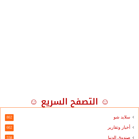
☺ التصفح السريع ☺
سلايد شو
802
أخبار وتقارير
602
صندوق الدنيا
558