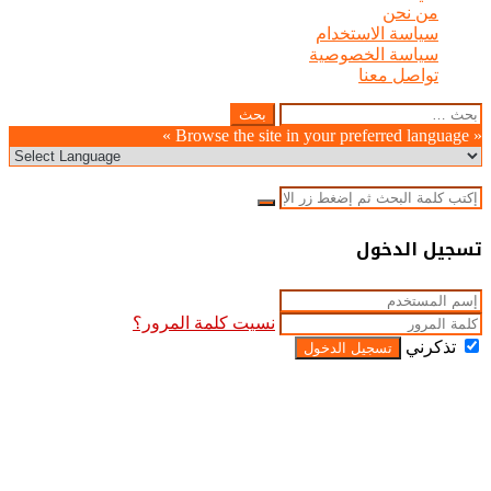
من نحن
سياسة الاستخدام
سياسة الخصوصية
تواصل معنا
زر
إغلاق
البحث
عن:
الذهاب
« Browse the site in your preferred language »
إلى
الأعلى
إغلاق
بحث
عن
إغلاق
تسجيل الدخول
نسيت كلمة المرور؟
تذكرني
تسجيل الدخول