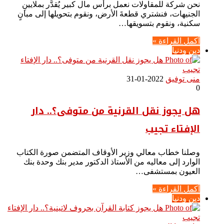
نحن شركة للمقاولات نعمل برأس مال كبير يُقدَّر بملايينِ
الجنيهات، فنشتري قطعةَ الأرض، ونقوم بتحويلها إلى مبانٍ
سكنية، ونقوم بتسويقها…
أكمل القراءة »
دين ودنيا
منى توفيق
2022-01-31
0
هل يجوز نقل القرنية من متوفى؟.. دار
الإفتاء تجيب
وصلنا خطاب معالي وزير الأوقاف المتضمن صورة الكتاب
الوارد إلى معاليه من الأستاذ الدكتور مدير بنك وحدة بنك
العيون بمستشفى…
أكمل القراءة »
دين ودنيا