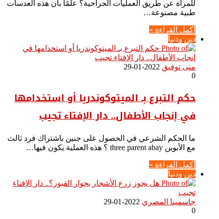
للمرأة عن طريق العمليات الجراحية؟ علمًا بأن هذه العدسات
طبية مصنوعة…
أكمل القراءة »
دين ودنيا
منى توفيق
2022-01-29
0
حكم التبرع بـ الميتوكوندريا أو استخدامها
في إنجاب الأطفال.. دار الإفتاء تجيب
ما الحكم الشرعي في الحصول على جنين باشتراك فرد ثالث
مع الأبوين three parent abay ؟ هذه العملية يكون فيها…
أكمل القراءة »
دين ودنيا
جاسمينا المصري
2022-01-29
0