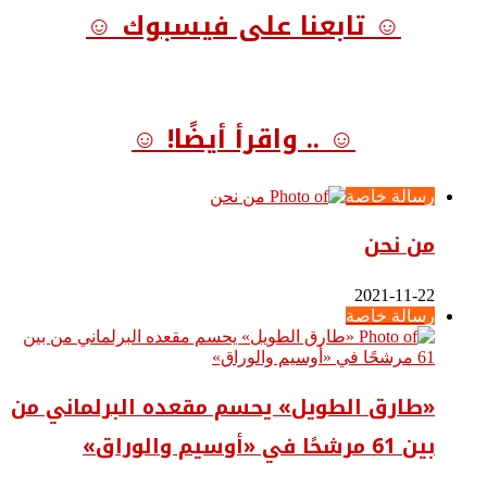
☺ تابعنا على فيسبوك ☺
☺ .. واقرأ أيضًا! ☺
رسالة خاصة
من نحن
2021-11-22
رسالة خاصة
«طارق الطويل» يحسم مقعده البرلماني من
بين 61 مرشحًا في «أوسيم والوراق»