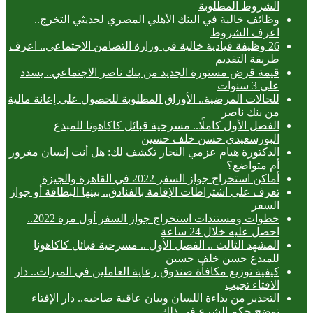
الشروط المطلوبة
وظائف خالية في البنك الأهلي المصري لحديثي التخرج..
اعرف الشروط
26 وظيفة قيادية خالية في وزارة التضامن الاجتماعي.. اعرف
طريقة التقديم
قيمة قرض مستورة الجديد من بنك ناصر الاجتماعي.. يسدد
على 3 سنوات
للحالات المرضية.. الأوراق المطلوبة للحصول على إعانة مالية
من بنك ناصر
الفصل الأول كاملًا.. مسرحية قبائل كاكاهونا للمبدع
البورسعيدي حسن خلف حسين
الدكتورة هيام عزمي النجار تكشف لك: هل أنت إنسان مغرور
أم متواضع؟
أماكن استخراج جواز السفر 2022 في القاهرة والجيزة
تعرف على اشتراطات الإقامة بالفنادق.. بينها البطاقة أو جواز
السفر
خطوات ومستندات استخراج جواز السفر أول مرة 2022..
احصل عليه خلال 24 ساعة
المشهد الثالث .. الفصل الأول .. مسرحية قبائل كاكاهونا
للمبدع حسن خلف حسين
كيفية توزيع مكافأة صندوق رعاية العاملين في الميراث.. دار
الافتاء تجيب
التحذير من بذاءة اللسان وبيان عاقبة صاحبه.. دار الإفتاء
توضح حكم الشرع في ذلك