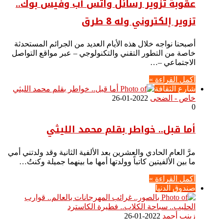
عقوبة تزوير رسائل واتس آب وفيس بوك..
تزوير إلكتروني وله 8 طرق
أصبحنا نواجه خلال هذه الأيام العديد من الجرائم المستحدثة
خاصة من التطور التقني والتكنولوجي – عبر مواقع التواصل
الاجتماعي –…
أكمل القراءة »
شارع الثقافة
خاص - الضحى
2022-01-26
0
أما قبل.. خواطر بقلم محمد الليثي
مرَّ العام الحادي والعشرين بعد الألفية الثانية وقد ولدتني أمي
ما بين الألفيتين كاتباً وولدتها أمها ما بينهما جميلة وكنتُ…
أكمل القراءة »
صندوق الدنيا
زينب أحمد
2022-01-26