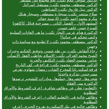
الدكتور شوقي علام يكتب: نحو مجتمع آمن مستقر
الدكتور مصطفى محمود يكتب: مستقبل إسرائيل
الدكتور نبيل فاروق يكتب: الشياطين
صلاح منتصر يكتب: سيجارة مصطفى وسيجار هيكل
مكرم محمد أحمد يكتب: 40 سنة حفائر
المشهد الأول .. الفصل الثاني .. مسرحية قبائل كاكاهونا
للمبدع حسن خلف حسين
الدكتورة هيام عزمي النجار تكتب: ما هي العادات السلبية
وكيف تتحكم في حياتنا؟
الدكتور مصطفى محمود يكتب: لا تطبيع مع سياسة ذات
وجهين
رجاء النقاش يكتب: بين طه حسين وتوفيق الحكيم وجبران
الشيخ محمد الغزالي يكتب: الإسلام يخاطب العقل الإنساني
عباس محمود العقاد يكتب: التكليف والحرية
الدكتور مصطفى محمود يكتب: قراءة فى كف التاريخ
فرقة اسكندريانا للمخرج الشاب رمضان شهاوى تعرض
مسرحيتين بتذكرة واحدة!
شجروها.. خضروها.. جملوها.. مبادرات للتشجير ترصدها
الدكتورة منى العقاد
«التعليم» تعلن عن وظائف شاغرة.. اعرف الشروط والأوراق
المطلوبة
وظائف خالية في «التعليم العالي».. اعرف الشروط والأوراق
المطلوبة
وظائف خالية في بنك الإسكندرية بفروع الجيزة.. اعرف