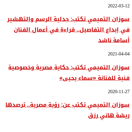
سوزان
2022-03-12
التميمي
سوزان التميمي تكتب: جدلية الرسم والتهشير
تكتب:
جدلية
في إبداع التفاصيل.. قراءة في أعمال الفنان
الرسم
والتهشير
أسامة ناشد
في
إبداع
التفاصيل..
سوزان
2021-04-04
قراءة
التميمي
في
سوزان التميمي تكتب: حكاية مصرية وخصوصية
تكتب:
أعمال
حكاية
الفنان
فنية للفنانة «سماء يحيى»
مصرية
أسامة
وخصوصية
ناشد
فنية
سوزان
2020-11-27
للفنانة
التميمي
«سماء
سوزان التميمي تكتب عن: رؤية مصرية.. ترصدها
تكتب
يحيى»
عن:
ريشة هاني رزق
رؤية
مصرية..
ترصدها
ريشة