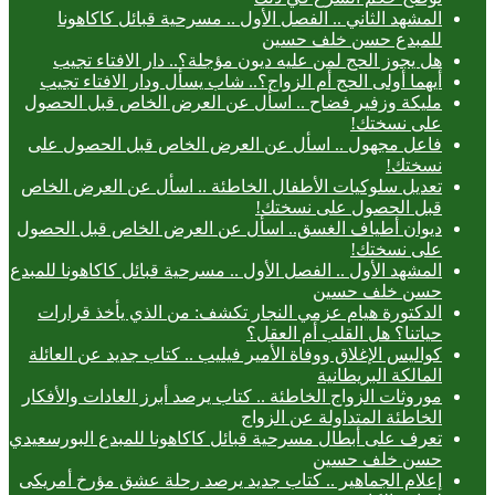
المشهد الثاني .. الفصل الأول .. مسرحية قبائل كاكاهونا
للمبدع حسن خلف حسين
هل يجوز الحج لمن عليه ديون مؤجلة؟.. دار الافتاء تجيب
أيهما أولى الحج أم الزواج؟.. شاب يسأل ودار الافتاء تجيب
مليكة وزفير فضاح .. اسأل عن العرض الخاص قبل الحصول
على نسختك!
فاعل مجهول .. اسأل عن العرض الخاص قبل الحصول على
نسختك!
تعديل سلوكيات الأطفال الخاطئة .. اسأل عن العرض الخاص
قبل الحصول على نسختك!
ديوان أطياف الغسق.. اسأل عن العرض الخاص قبل الحصول
على نسختك!
المشهد الأول .. الفصل الأول .. مسرحية قبائل كاكاهونا للمبدع
حسن خلف حسين
الدكتورة هيام عزمي النجار تكشف: من الذي يأخذ قرارات
حياتنا؟ هل القلب أم العقل؟
كواليس الإغلاق ووفاة الأمير فيليب .. كتاب جديد عن العائلة
المالكة البريطانية
موروثات الزواج الخاطئة .. كتاب يرصد أبرز العادات والأفكار
الخاطئة المتداولة عن الزواج
تعرف على أبطال مسرحية قبائل كاكاهونا للمبدع البورسعيدي
حسن خلف حسين
إعلام الجماهير .. كتاب جديد يرصد رحلة عشق مؤرخ أمريكى