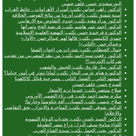
البورسعيدي حسن خلف حسين
الدكتور زاهي حواس يكتب: أسـرار الأهرامات .. حائط الغراب
أمينة شفيق تكتب: ذاقت أوروبا من نتائج الفوضى الخلاقة
الدكتور مراد وهبة يكتب: جدوى التفاوض مع الإرهابيين
الدكتور أحمد عمر هاشم يكتب: فريضة الحج وثمراتها
الدكتورة فرخندة حسن تكتب: النهضة العلمية الإسلامية
حمدي الكنيسي يكتب: قالها لهم عبدالرحمن «الأول»
وعبدالرحمن «الثاني»!
جمال الغيطاني يكتب: شذرات من إخوان الصفا
الدكتور رفعت سيد أحمد يكتب: من ينقذ المصريين من تعذيب
شركات الانترنت؟!
الدكتور نبيل فاروق يكتب: الجيش والشعب
الدكتورة هيام عزمي النجار تكتب: لماذا نتوتر في أمور حياتنا؟
المشهد الثاني .. الفصل الثاني .. مسرحية قبائل كاكاهونا
للمبدع حسن خلف حسين
صلاح منتصر يكتب: عندما تزيد الأسعار
مكرم محمد أحمد يكتب: في رثاء الضمير الأوروبي
صلاح عيسى يكتب: النسيان.. آفة حكومتنا وحارتنا!
الدكتور شوقي السيد يكتب: المتاجرة والابتزاز.. بحق التقاضى
والإعلام!
الدكتور السيد ياسين يكتب: تحديات الدولة التنموية
اللواء سامح سيف اليزل: ذراع مصر الطويلة
الدكتور يحيى الجمل يكتب: سيدة الغناء العربى