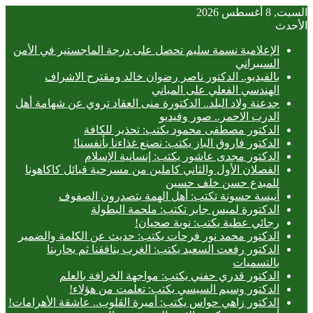
السبت, 8 أغسطس 2026
الأحدث
الإعلامية نسمة سليم تحصل على درجة الماجستير في الأمن
السيبراني
بالفيديو.. ‎الدكتور ناصر رضوان خالد ومقترح الاشراف
الهندسي الفعلي على المباني
جدعنة ولاد البلد.. الدكتورة منى العقاد تروي عن شهامة أهل
الدرب الاحمر.. صور وفيديو
الدكتور مصطفى محمود يكتب: تحذير للكافة
الدكتور فاروق الباز يكتب: نصنع غذاءنا بأنفسنا!
الدكتور مجدى عاشور يكتب: إنسانية الإسلام
الفصلان الأول والثاني كاملين من مسرحية قبائل كاكاهونا
للمبدع حسن خلف حسين
أنيسة حسونة تكتب: أهل الهمة يتصدرون الصفوف
الدكتورة لميس جابر تكتب: ملحمة البطولة
رجائي عطية يكتب: نوبة صحيان!
الدكتور محمد نور فرحات يكتب: حديث عن الكلمة والضمير
الدكتور رفعت السعيد يكتب: الغرب ينافقنا ثم يحاربنا
بالتسميات
الدكتور قدري حفني يكتب: مواجهة الخرافة بالعلم
الدكتور وسيم السيسي يكتب: تعلمت من هؤلاء!
الدكتور زاهي حواس يكتب: أميرة القلوب.. عاشقة الأهرامات!