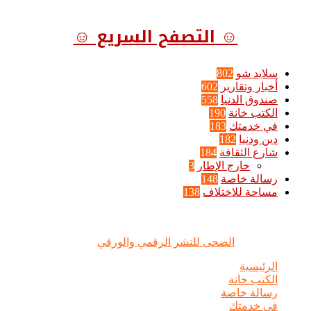
☺ التصفح السريع ☺
سلايد شو
802
أخبار وتقارير
602
صندوق الدنيا
558
الكتب خانة
190
في خدمتك
183
دين ودنيا
182
شارع الثقافة
184
خارج الإطار
3
رسالة خاصة
148
مساحة للاختلاف
138
الضحى © علامة مسجلة, جميع الحقوق محفوظة | 2020 - 2026 |
تصميم وإدارة :
الضحى للنشر الرقمي والورقي
الرئيسية
الكتب خانة
رسالة خاصة
في خدمتك