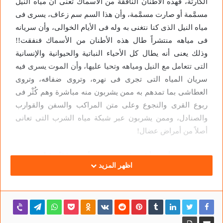
الكارثة، فهذه الأطنان النافقة من الأسماك تعنى أن مياه النيل
مسمَّمة أو صارت مسمَّمة، وأن هذا السم سم زعاف، يسرى فى
مياه النيل الذى كنا نتغنى به وله فى الأيام الخوالى، وأن سريانه
فى مياهه منتشراً طال هذه الأطنان من الأسماك فنفقت!!
وذلك يعنى أنه يطال كل الأحياء النباتية والحيوانية والإنسانية
التى تتعامل مع النيل ومياهه وتحيا عليها، وأن الموت يسرى فيه
سريان المياه التى تجرى فى نهره، وتروى ضفافه، وتروى
العطاشى بما تمدهم به ممن يشربون منه مباشرة وهم كُثْر فى
ربوع القرى والنجوع وعلى متن المراكب والسفن والقوارب
والصنادل، وممن يشربون عبر شبكة مياه الشرب التى تعانى
أصلاً من أمراض عضال!
ويومها منذ أربعة أيام علقت مستجيراً، متسائلاً ما آخرة هذه
اظهر المزيد
السموم فى حياتنا؟ فى الهواء الذى نتنفسه، وفى مياه نيلنا
الذى نحيا عليه، وفى الماء الذى نشربه، وفى النباتات والأطعمة
التى نقتات بها! أين الأجهزة المختصة؟ وأين وزراء البيئة والصحة
وأرباب الحقائب الوزارية المختصة؟!