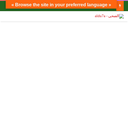
« Browse the site in your preferred language »
أنيسة حسونة تكتب: أهل الهمة يتصدرون الصفوف