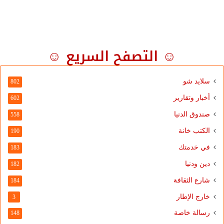
☺ التصفح السريع ☺
سلايد شو
802
أخبار وتقارير
602
صندوق الدنيا
558
الكتب خانة
190
في خدمتك
183
دين ودنيا
182
شارع الثقافة
184
خارج الإطار
3
رسالة خاصة
148