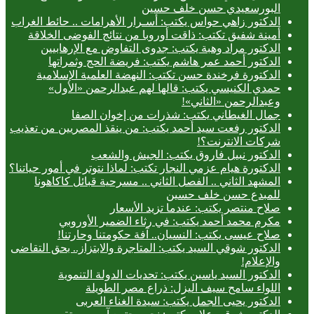
البورسعيدي حسن خلف حسين
الدكتور زاهي حواس يكتب: أسـرار الأهرامات .. حائط الغراب
أمينة شفيق تكتب: ذاقت أوروبا من نتائج الفوضى الخلاقة
الدكتور مراد وهبة يكتب: جدوى التفاوض مع الإرهابيين
الدكتور أحمد عمر هاشم يكتب: فريضة الحج وثمراتها
الدكتورة فرخندة حسن تكتب: النهضة العلمية الإسلامية
حمدي الكنيسي يكتب: قالها لهم عبدالرحمن «الأول»
وعبدالرحمن «الثاني»!
جمال الغيطاني يكتب: شذرات من إخوان الصفا
الدكتور رفعت سيد أحمد يكتب: من ينقذ المصريين من تعذيب
شركات الانترنت؟!
الدكتور نبيل فاروق يكتب: الجيش والشعب
الدكتورة هيام عزمي النجار تكتب: لماذا نتوتر في أمور حياتنا؟
المشهد الثاني .. الفصل الثاني .. مسرحية قبائل كاكاهونا
للمبدع حسن خلف حسين
صلاح منتصر يكتب: عندما تزيد الأسعار
مكرم محمد أحمد يكتب: في رثاء الضمير الأوروبي
صلاح عيسى يكتب: النسيان.. آفة حكومتنا وحارتنا!
الدكتور شوقي السيد يكتب: المتاجرة والابتزاز.. بحق التقاضى
والإعلام!
الدكتور السيد ياسين يكتب: تحديات الدولة التنموية
اللواء سامح سيف اليزل: ذراع مصر الطويلة
الدكتور يحيى الجمل يكتب: سيدة الغناء العربى