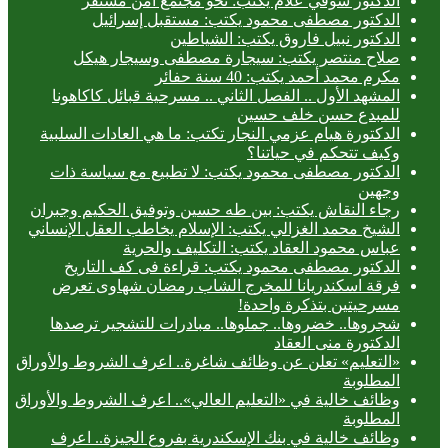
الدكتور شوقي علام يكتب: نحو مجتمع آمن مستقر
الدكتور مصطفى محمود يكتب: مستقبل إسرائيل
الدكتور نبيل فاروق يكتب: الشياطين
صلاح منتصر يكتب: سيجارة مصطفى وسيجار هيكل
مكرم محمد أحمد يكتب: 40 سنة حفائر
المشهد الأول .. الفصل الثاني .. مسرحية قبائل كاكاهونا
للمبدع حسن خلف حسين
الدكتورة هيام عزمي النجار تكتب: ما هي العادات السلبية
وكيف تتحكم في حياتنا؟
الدكتور مصطفى محمود يكتب: لا تطبيع مع سياسة ذات
وجهين
رجاء النقاش يكتب: بين طه حسين وتوفيق الحكيم وجبران
الشيخ محمد الغزالي يكتب: الإسلام يخاطب العقل الإنساني
عباس محمود العقاد يكتب: التكليف والحرية
الدكتور مصطفى محمود يكتب: قراءة فى كف التاريخ
فرقة اسكندريانا للمخرج الشاب رمضان شهاوى تعرض
مسرحيتين بتذكرة واحدة!
شجروها.. خضروها.. جملوها.. مبادرات للتشجير ترصدها
الدكتورة منى العقاد
«التعليم» تعلن عن وظائف شاغرة.. اعرف الشروط والأوراق
المطلوبة
وظائف خالية في «التعليم العالي».. اعرف الشروط والأوراق
المطلوبة
وظائف خالية في بنك الإسكندرية بفروع الجيزة.. اعرف