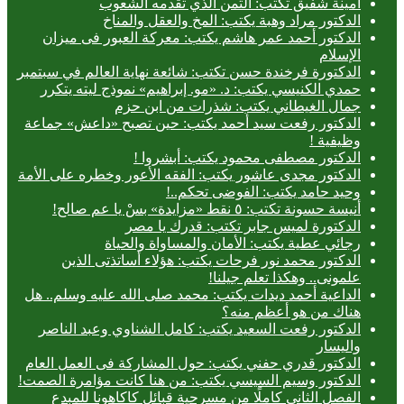
أمينة شفيق تكتب: الثمن الذي تقدمه الشعوب
الدكتور مراد وهبة يكتب: المخ والعقل والمناخ
الدكتور أحمد عمر هاشم يكتب: معركة العبور فى ميزان
الإسلام
الدكتورة فرخندة حسن تكتب: شائعة نهاية العالم في سبتمبر
حمدي الكنيسي يكتب: د. «مو. إبراهيم» نموذج ليته يتكرر
جمال الغيطاني يكتب: شذرات من ابن حزم
الدكتور رفعت سيد أحمد يكتب: حين تصبح «داعش» جماعة
وظيفية !
الدكتور مصطفى محمود يكتب: أبشروا !
الدكتور مجدى عاشور يكتب: الفقه الأعور وخطره على الأمة
وحيد حامد يكتب: الفوضى تحكم..!
أنيسة حسونة تكتب: ٥ نقط «مزايدة» بسْ يا عم صالح!
الدكتورة لميس جابر تكتب: قدرك يا مصر
رجائي عطية يكتب: الأمان والمساواة والحياة
الدكتور محمد نور فرحات يكتب: هؤلاء أساتذتى الذين
علمونى.. وهكذا تعلم جيلنا!
الداعية أحمد ديدات يكتب: محمد صلى الله عليه وسلم.. هل
هناك من هو أعظم منه؟
الدكتور رفعت السعيد يكتب: كامل الشناوي وعبد الناصر
واليسار
الدكتور قدري حفني يكتب: حول المشاركة فى العمل العام
الدكتور وسيم السيسي يكتب: من هنا كانت مؤامرة الصمت!
الفصل الثاني كاملًا من مسرحية قبائل كاكاهونا للمبدع