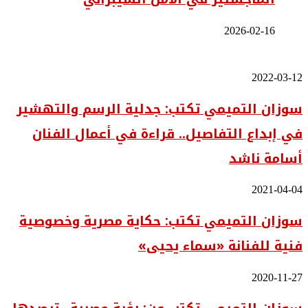
2026-02-16
سوزان
2022-03-12
التميمي
سوزان التميمي تكتب: جدلية الرسم والتهشير
تكتب:
جدلية
في إبداع التفاصيل.. قراءة في أعمال الفنان
الرسم
والتهشير
أسامة ناشد
في
إبداع
التفاصيل..
سوزان
2021-04-04
قراءة
التميمي
في
سوزان التميمي تكتب: حكاية مصرية وخصوصية
تكتب:
أعمال
حكاية
الفنان
فنية للفنانة «سماء يحيى»
مصرية
أسامة
وخصوصية
ناشد
فنية
سوزان
2020-11-27
للفنانة
التميمي
«سماء
تكتب
يحيى»