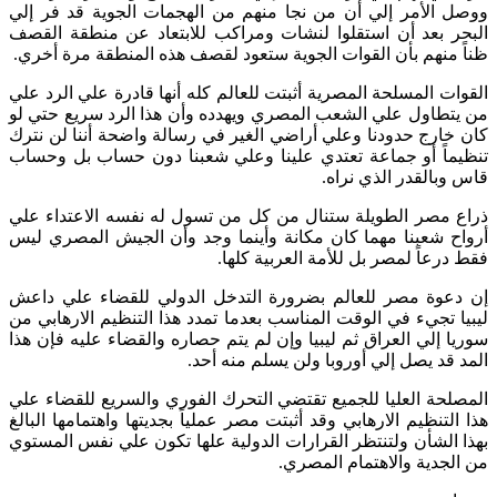
ووصل الأمر إلي أن من نجا منهم من الهجمات الجوية قد فر إلي
البحر بعد أن استقلوا لنشات ومراكب للابتعاد عن منطقة القصف
ظناً منهم بأن القوات الجوية ستعود لقصف هذه المنطقة مرة أخري.
القوات المسلحة المصرية أثبتت للعالم كله أنها قادرة علي الرد علي
من يتطاول علي الشعب المصري ويهدده وأن هذا الرد سريع حتي لو
كان خارج حدودنا وعلي أراضي الغير في رسالة واضحة أننا لن نترك
تنظيماً أو جماعة تعتدي علينا وعلي شعبنا دون حساب بل وحساب
قاس وبالقدر الذي نراه.
ذراع مصر الطويلة ستنال من كل من تسول له نفسه الاعتداء علي
أرواح شعبنا مهما كان مكانة وأينما وجد وأن الجيش المصري ليس
فقط درعاً لمصر بل للأمة العربية كلها.
إن دعوة مصر للعالم بضرورة التدخل الدولي للقضاء علي داعش
ليبيا تجيء في الوقت المناسب بعدما تمدد هذا التنظيم الارهابي من
سوريا إلي العراق ثم ليبيا وإن لم يتم حصاره والقضاء عليه فإن هذا
المد قد يصل إلي أوروبا ولن يسلم منه أحد.
المصلحة العليا للجميع تقتضي التحرك الفوري والسريع للقضاء علي
هذا التنظيم الارهابي وقد أثبتت مصر عملياً بجديتها واهتمامها البالغ
بهذا الشأن ولتنتظر القرارات الدولية علها تكون علي نفس المستوي
من الجدية والاهتمام المصري.