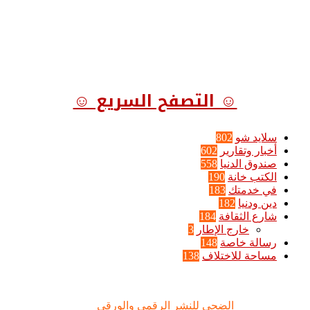
☺ التصفح السريع ☺
سلايد شو
802
أخبار وتقارير
602
صندوق الدنيا
558
الكتب خانة
190
في خدمتك
183
دين ودنيا
182
شارع الثقافة
184
خارج الإطار
3
رسالة خاصة
148
مساحة للاختلاف
138
الضحى © علامة مسجلة, جميع الحقوق محفوظة | 2020 - 2026 |
تصميم وإدارة :
الضحى للنشر الرقمي والورقي