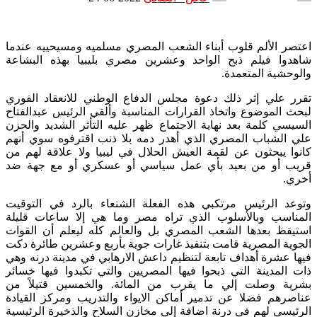
اعتصر الألم قلوب أبناء الشعب المصري مسلميه ومسيحييه عندما
شاهدوا فيلم ذبح الواحد وعشرين مصري بليبيا بهذه البشاعة
والوحشية المتعمدة.
تقرر علي إثر ذلك دعوة مجلس الدفاع الوطني للانعقاد الفوري
لبحث الموضوع واتخاذ القرارات المناسبة وألقي الرئيس عبدالفتاح
السيسي كلمة بعد نهاية الاجتماع ظهر عليه التأثر الشديد والحزن
علي الشباب المصري الذي أهدر دمه بلا ذنب اقترفوه سوي أنهم
كانوا يبحثون عن لقمة العيش الحلال في ليبيا ولا علاقة لهم من
قريب أو من بعيد بأي عمل سياسي أو عسكري أو مع جهة ضد
أخري.
وتوعد الرئيس مرتكبي هذه الفعلة الشنعاء بالرد في التوقيت
المناسب وبالأسلوب الذي تراه مصر وما هي إلا ساعات قليلة
استيقظ بعدها الشعب المصري بل والعالم كله ليعلم أن القوات
الجوية المصرية قامت بتنفيذ غارات جوية بأربع وعشرين طائرة دكت
فيها عشرة أهداف تابعة لتنظيم داعش الارهابي في مدينة درنه وهي
ذات المدينة التي ذبحوا فيها المصريين والتي تكبدوا فيها خسائر
بشرية وصلت إلي ما يقرب من المائة. والخمسين قتيلاً من
عناصرهم فضلا عن تدمير أماكن الايواء والتدريب ومركز القيادة
الرئيسي لهم في درنة اضافة إلي مخازن السلاح والذخيرة الرئيسية