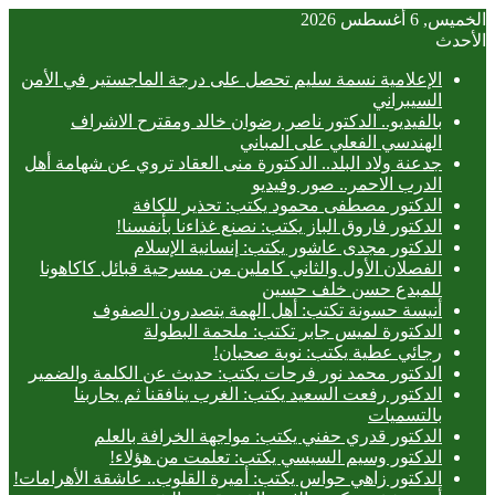
الخميس, 6 أغسطس 2026
الأحدث
الإعلامية نسمة سليم تحصل على درجة الماجستير في الأمن
السيبراني
بالفيديو.. ‎الدكتور ناصر رضوان خالد ومقترح الاشراف
الهندسي الفعلي على المباني
جدعنة ولاد البلد.. الدكتورة منى العقاد تروي عن شهامة أهل
الدرب الاحمر.. صور وفيديو
الدكتور مصطفى محمود يكتب: تحذير للكافة
الدكتور فاروق الباز يكتب: نصنع غذاءنا بأنفسنا!
الدكتور مجدى عاشور يكتب: إنسانية الإسلام
الفصلان الأول والثاني كاملين من مسرحية قبائل كاكاهونا
للمبدع حسن خلف حسين
أنيسة حسونة تكتب: أهل الهمة يتصدرون الصفوف
الدكتورة لميس جابر تكتب: ملحمة البطولة
رجائي عطية يكتب: نوبة صحيان!
الدكتور محمد نور فرحات يكتب: حديث عن الكلمة والضمير
الدكتور رفعت السعيد يكتب: الغرب ينافقنا ثم يحاربنا
بالتسميات
الدكتور قدري حفني يكتب: مواجهة الخرافة بالعلم
الدكتور وسيم السيسي يكتب: تعلمت من هؤلاء!
الدكتور زاهي حواس يكتب: أميرة القلوب.. عاشقة الأهرامات!