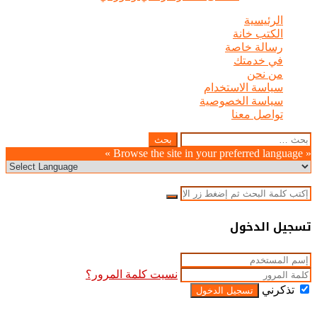
الرئيسية
الكتب خانة
رسالة خاصة
في خدمتك
من نحن
سياسة الاستخدام
سياسة الخصوصية
تواصل معنا
Odnoklassniki
WhatsApp
Facebook
Telegram
LinkedIn
Pinterest
Twitter
Pocket
Viber
زر
إغلاق
البحث
عن:
الذهاب
« Browse the site in your preferred language »
إلى
الأعلى
إغلاق
بحث
عن
إغلاق
تسجيل الدخول
نسيت كلمة المرور؟
تذكرني
تسجيل الدخول