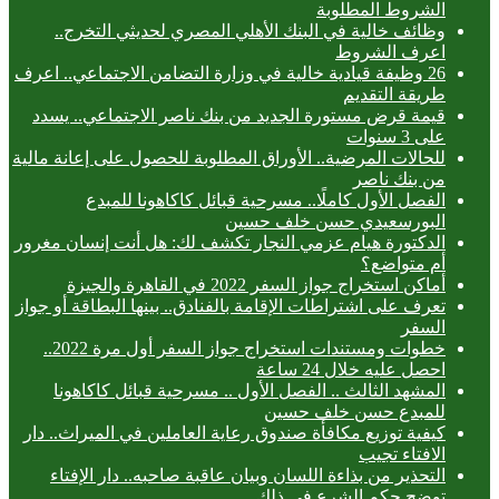
الشروط المطلوبة
وظائف خالية في البنك الأهلي المصري لحديثي التخرج..
اعرف الشروط
26 وظيفة قيادية خالية في وزارة التضامن الاجتماعي.. اعرف
طريقة التقديم
قيمة قرض مستورة الجديد من بنك ناصر الاجتماعي.. يسدد
على 3 سنوات
للحالات المرضية.. الأوراق المطلوبة للحصول على إعانة مالية
من بنك ناصر
الفصل الأول كاملًا.. مسرحية قبائل كاكاهونا للمبدع
البورسعيدي حسن خلف حسين
الدكتورة هيام عزمي النجار تكشف لك: هل أنت إنسان مغرور
أم متواضع؟
أماكن استخراج جواز السفر 2022 في القاهرة والجيزة
تعرف على اشتراطات الإقامة بالفنادق.. بينها البطاقة أو جواز
السفر
خطوات ومستندات استخراج جواز السفر أول مرة 2022..
احصل عليه خلال 24 ساعة
المشهد الثالث .. الفصل الأول .. مسرحية قبائل كاكاهونا
للمبدع حسن خلف حسين
كيفية توزيع مكافأة صندوق رعاية العاملين في الميراث.. دار
الافتاء تجيب
التحذير من بذاءة اللسان وبيان عاقبة صاحبه.. دار الإفتاء
توضح حكم الشرع في ذلك