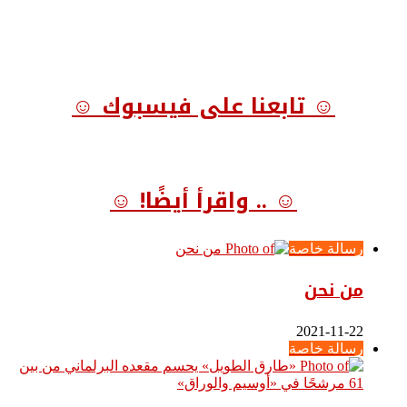
☺ تابعنا على فيسبوك ☺
☺ .. واقرأ أيضًا! ☺
رسالة خاصة
من نحن
2021-11-22
رسالة خاصة