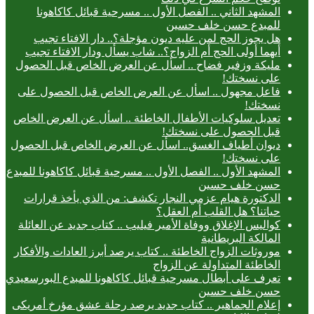
المشهد الثاني .. الفصل الأول .. مسرحية قبائل كاكاهونا
للمبدع حسن خلف حسين
هل يجوز الحج لمن عليه ديون مؤجلة؟.. دار الافتاء تجيب
أيهما أولى الحج أم الزواج؟.. شاب يسأل ودار الافتاء تجيب
مليكة وزفير فضاح .. اسأل عن العرض الخاص قبل الحصول
على نسختك!
فاعل مجهول .. اسأل عن العرض الخاص قبل الحصول على
نسختك!
تعديل سلوكيات الأطفال الخاطئة .. اسأل عن العرض الخاص
قبل الحصول على نسختك!
ديوان أطياف الغسق.. اسأل عن العرض الخاص قبل الحصول
على نسختك!
المشهد الأول .. الفصل الأول .. مسرحية قبائل كاكاهونا للمبدع
حسن خلف حسين
الدكتورة هيام عزمي النجار تكشف: من الذي يأخذ قرارات
حياتنا؟ هل القلب أم العقل؟
كواليس الإغلاق ووفاة الأمير فيليب .. كتاب جديد عن العائلة
المالكة البريطانية
موروثات الزواج الخاطئة .. كتاب يرصد أبرز العادات والأفكار
الخاطئة المتداولة عن الزواج
تعرف على أبطال مسرحية قبائل كاكاهونا للمبدع البورسعيدي
حسن خلف حسين
إعلام الجماهير .. كتاب جديد يرصد رحلة عشق مؤرخ أمريكى