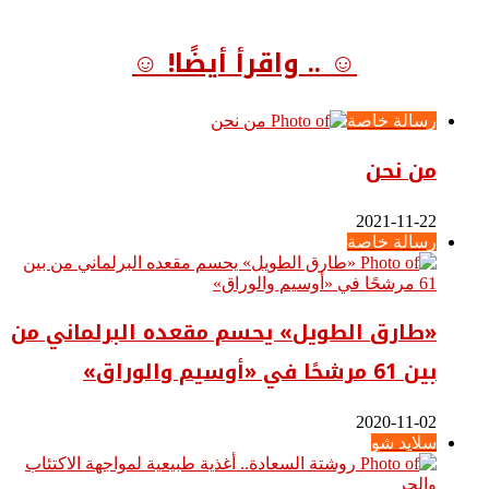
☺ .. واقرأ أيضًا! ☺
رسالة خاصة
من نحن
2021-11-22
رسالة خاصة
«طارق الطويل» يحسم مقعده البرلماني من
بين 61 مرشحًا في «أوسيم والوراق»
2020-11-02
سلايد شو