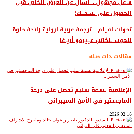
فاعل مجهول .. اسأل عن العرض الخاص قبل
الحصول على نسختك!
تحولت لفيلم .. ترجمة عربية لرواية رائحة حلوة
للموت للكاتب غييرمو أرياغا
مقالات ذات صلة
الإعلامية نسمة سليم تحصل على درجة
الماجستير في الأمن السيبراني
2026-02-16