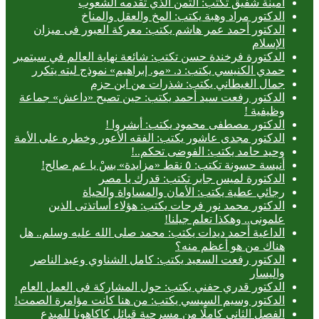
أمينة شفيق تكتب: الثمن الذي تقدمه الشعوب
الدكتور مراد وهبة يكتب: المخ والعقل والمناخ
الدكتور أحمد عمر هاشم يكتب: معركة العبور فى ميزان
الإسلام
الدكتورة فرخندة حسن تكتب: شائعة نهاية العالم في سبتمبر
حمدي الكنيسي يكتب: د. «مو. إبراهيم» نموذج ليته يتكرر
جمال الغيطاني يكتب: شذرات من ابن حزم
الدكتور رفعت سيد أحمد يكتب: حين تصبح «داعش» جماعة
وظيفية !
الدكتور مصطفى محمود يكتب: أبشروا !
الدكتور مجدى عاشور يكتب: الفقه الأعور وخطره على الأمة
وحيد حامد يكتب: الفوضى تحكم..!
أنيسة حسونة تكتب: ٥ نقط «مزايدة» بسْ يا عم صالح!
الدكتورة لميس جابر تكتب: قدرك يا مصر
رجائي عطية يكتب: الأمان والمساواة والحياة
الدكتور محمد نور فرحات يكتب: هؤلاء أساتذتى الذين
علمونى.. وهكذا تعلم جيلنا!
الداعية أحمد ديدات يكتب: محمد صلى الله عليه وسلم.. هل
هناك من هو أعظم منه؟
الدكتور رفعت السعيد يكتب: كامل الشناوي وعبد الناصر
واليسار
الدكتور قدري حفني يكتب: حول المشاركة فى العمل العام
الدكتور وسيم السيسي يكتب: من هنا كانت مؤامرة الصمت!
الفصل الثاني كاملًا من مسرحية قبائل كاكاهونا للمبدع