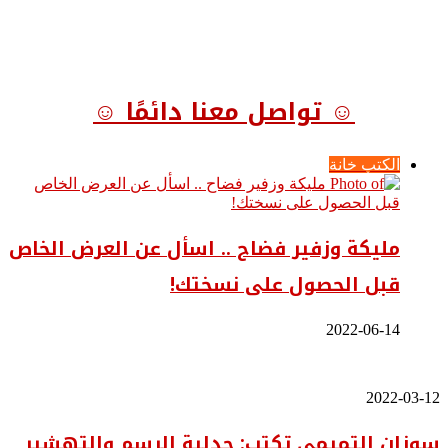
☺ تواصل معنا دائمًا ☺
الكتب خانة
مليكة وزفير فضاح .. اسأل عن العرض الخاص
قبل الحصول على نسختك!
2022-06-14
سوزان
2022-03-12
التميمي
سوزان التميمي تكتب: جدلية الرسم والتهشير
تكتب: