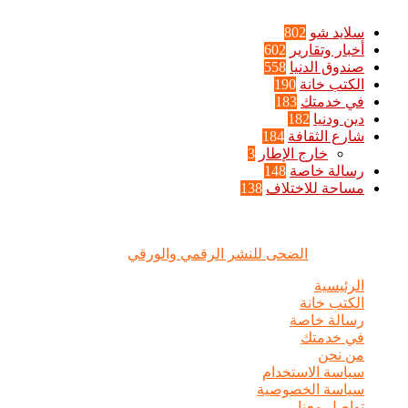
سلايد شو
802
أخبار وتقارير
602
صندوق الدنيا
558
الكتب خانة
190
في خدمتك
183
دين ودنيا
182
شارع الثقافة
184
خارج الإطار
3
رسالة خاصة
148
مساحة للاختلاف
138
الضحى © علامة مسجلة, جميع الحقوق محفوظة | 2020 - 2026 |
تصميم وإدارة :
الضحى للنشر الرقمي والورقي
الرئيسية
الكتب خانة
رسالة خاصة
في خدمتك
من نحن
سياسة الاستخدام
سياسة الخصوصية
تواصل معنا