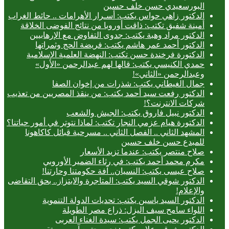
البورسعيدي حسن خلف حسين
الدكتور زاهي حواس يكتب: أسـرار الأهرامات .. حائط الغراب
أمينة شفيق تكتب: ذاقت أوروبا من نتائج الفوضى الخلاقة
الدكتور مراد وهبة يكتب: جدوى التفاوض مع الإرهابيين
الدكتور أحمد عمر هاشم يكتب: فريضة الحج وثمراتها
الدكتورة فرخندة حسن تكتب: النهضة العلمية الإسلامية
حمدي الكنيسي يكتب: قالها لهم عبدالرحمن «الأول»
وعبدالرحمن «الثاني»!
جمال الغيطاني يكتب: شذرات من إخوان الصفا
الدكتور رفعت سيد أحمد يكتب: من ينقذ المصريين من تعذيب
شركات الانترنت؟!
الدكتور نبيل فاروق يكتب: الجيش والشعب
الدكتورة هيام عزمي النجار تكتب: لماذا نتوتر في أمور حياتنا؟
المشهد الثاني .. الفصل الثاني .. مسرحية قبائل كاكاهونا
للمبدع حسن خلف حسين
صلاح منتصر يكتب: عندما تزيد الأسعار
مكرم محمد أحمد يكتب: في رثاء الضمير الأوروبي
صلاح عيسى يكتب: النسيان.. آفة حكومتنا وحارتنا!
الدكتور شوقي السيد يكتب: المتاجرة والابتزاز.. بحق التقاضى
والإعلام!
الدكتور السيد ياسين يكتب: تحديات الدولة التنموية
اللواء سامح سيف اليزل: ذراع مصر الطويلة
الدكتور يحيى الجمل يكتب: سيدة الغناء العربى