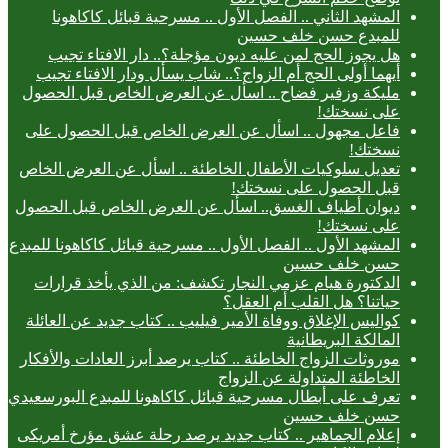
المشهد الثاني .. الفصل الأول .. مسرحية قبائل كاكاهونا
للمبدع حسن خلف حسين
هل يجوز الحج لمن عليه ديون مؤجلة؟.. دار الافتاء تجيب
أيهما أولى الحج أم الزواج؟.. شاب يسأل ودار الافتاء تجيب
مليكة وزفير فضاح .. اسأل عن العرض الخاص قبل الحصول
على نسختك!
فاعل مجهول .. اسأل عن العرض الخاص قبل الحصول على
نسختك!
تعديل سلوكيات الأطفال الخاطئة .. اسأل عن العرض الخاص
قبل الحصول على نسختك!
ديوان أطياف الغسق.. اسأل عن العرض الخاص قبل الحصول
على نسختك!
المشهد الأول .. الفصل الأول .. مسرحية قبائل كاكاهونا للمبدع
حسن خلف حسين
الدكتورة هيام عزمي النجار تكشف: من الذي يأخذ قرارات
حياتنا؟ هل القلب أم العقل؟
كواليس الإغلاق ووفاة الأمير فيليب .. كتاب جديد عن العائلة
المالكة البريطانية
موروثات الزواج الخاطئة .. كتاب يرصد أبرز العادات والأفكار
الخاطئة المتداولة عن الزواج
تعرف على أبطال مسرحية قبائل كاكاهونا للمبدع البورسعيدي
حسن خلف حسين
إعلام الجماهير .. كتاب جديد يرصد رحلة عشق مؤرخ أمريكى