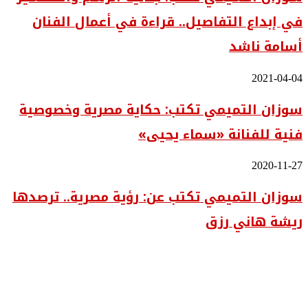
جدلية
في إبداع التفاصيل.. قراءة في أعمال الفنان
الرسم
والتهشير
أسامة ناشد
في
إبداع
التفاصيل..
سوزان
2021-04-04
قراءة
التميمي
في
سوزان التميمي تكتب: حكاية مصرية وخصوصية
تكتب:
أعمال
حكاية
الفنان
فنية للفنانة «سماء يحيى»
مصرية
أسامة
وخصوصية
ناشد
فنية
سوزان
2020-11-27
للفنانة
التميمي
«سماء
سوزان التميمي تكتب عن: رؤية مصرية.. ترصدها
تكتب
يحيى»
عن:
ريشة هاني رزق
رؤية
مصرية..
ترصدها
ريشة
هاني
رزق