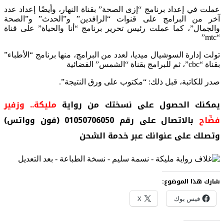
عملت في إعداد برنامج “إزى الصحة” بقناة النهار، وأيضًا إعداد عدد
آخر من البرامج على قنوات “الرافدين” و”الحدث” و”الصحة
والجمال”، كما عملت رئيس تحرير برنامج “أنا والحياة” على قناة
“mtc”
تولت إدارة السوشيال ميديا، لعدد من البرامج، منها برنامج “الأطباء”
بقناة “cbc”، ثم للبرامج بقناة “الشمس” الفضائية
صدر للكاتبة، قبل ذلك: “مكتوب على ورق النتيجة”.
يمكنك الحصول على نسختك من رواية
مليكة.. وزفير
فضّاح
بالاتصال على رقم 01050706050 (فون وواتس)
وتصلك على عنوانك عبر خدمة الشحن
شارك هذا الموضوع:
فيس بوك
X