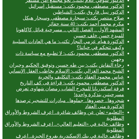
الدكتور شوقي علام يكتب: نحو مجتمع آمن مستقر
الدكتور مصطفى محمود يكتب: مستقبل إسرائيل
الدكتور نبيل فاروق يكتب: الشياطين
صلاح منتصر يكتب: سيجارة مصطفى وسيجار هيكل
مكرم محمد أحمد يكتب: 40 سنة حفائر
المشهد الأول .. الفصل الثاني .. مسرحية قبائل كاكاهونا
للمبدع حسن خلف حسين
الدكتورة هيام عزمي النجار تكتب: ما هي العادات السلبية
وكيف تتحكم في حياتنا؟
الدكتور مصطفى محمود يكتب: لا تطبيع مع سياسة ذات
وجهين
رجاء النقاش يكتب: بين طه حسين وتوفيق الحكيم وجبران
الشيخ محمد الغزالي يكتب: الإسلام يخاطب العقل الإنساني
عباس محمود العقاد يكتب: التكليف والحرية
الدكتور مصطفى محمود يكتب: قراءة فى كف التاريخ
فرقة اسكندريانا للمخرج الشاب رمضان شهاوى تعرض
مسرحيتين بتذكرة واحدة!
شجروها.. خضروها.. جملوها.. مبادرات للتشجير ترصدها
الدكتورة منى العقاد
«التعليم» تعلن عن وظائف شاغرة.. اعرف الشروط والأوراق
المطلوبة
وظائف خالية في «التعليم العالي».. اعرف الشروط والأوراق
المطلوبة
وظائف خالية في بنك الإسكندرية بفروع الجيزة.. اعرف