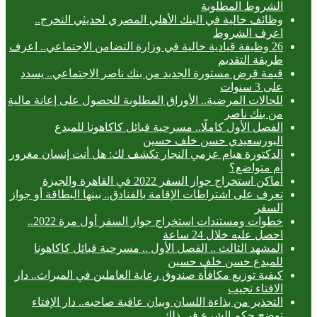
الشروط المطلوبة
وظائف خالية في البنك الأهلي المصري لحديثي التخرج..
اعرف الشروط
26 وظيفة قيادية خالية في وزارة التضامن الاجتماعي.. اعرف
طريقة التقديم
قيمة قرض مستورة الجديد من بنك ناصر الاجتماعي.. يسدد
على 3 سنوات
للحالات المرضية.. الأوراق المطلوبة للحصول على إعانة مالية
من بنك ناصر
الفصل الأول كاملًا.. مسرحية قبائل كاكاهونا للمبدع
البورسعيدي حسن خلف حسين
الدكتورة هيام عزمي النجار تكشف لك: هل أنت إنسان مغرور
أم متواضع؟
أماكن استخراج جواز السفر 2022 في القاهرة والجيزة
تعرف على اشتراطات الإقامة بالفنادق.. بينها البطاقة أو جواز
السفر
خطوات ومستندات استخراج جواز السفر أول مرة 2022..
احصل عليه خلال 24 ساعة
المشهد الثالث .. الفصل الأول .. مسرحية قبائل كاكاهونا
للمبدع حسن خلف حسين
كيفية توزيع مكافأة صندوق رعاية العاملين في الميراث.. دار
الافتاء تجيب
التحذير من بذاءة اللسان وبيان عاقبة صاحبه.. دار الإفتاء
توضح حكم الشرع في ذلك