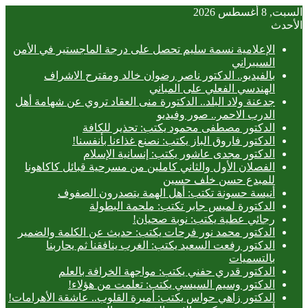
السبت, 8 أغسطس 2026
الأحدث
الإعلامية نسمة سليم تحصل على درجة الماجستير في الأمن
السيبراني
بالفيديو.. ‎الدكتور ناصر رضوان خالد ومقترح الاشراف
الهندسي الفعلي على المباني
جدعنة ولاد البلد.. الدكتورة منى العقاد تروي عن شهامة أهل
الدرب الاحمر.. صور وفيديو
الدكتور مصطفى محمود يكتب: تحذير للكافة
الدكتور فاروق الباز يكتب: نصنع غذاءنا بأنفسنا!
الدكتور مجدى عاشور يكتب: إنسانية الإسلام
الفصلان الأول والثاني كاملين من مسرحية قبائل كاكاهونا
للمبدع حسن خلف حسين
أنيسة حسونة تكتب: أهل الهمة يتصدرون الصفوف
الدكتورة لميس جابر تكتب: ملحمة البطولة
رجائي عطية يكتب: نوبة صحيان!
الدكتور محمد نور فرحات يكتب: حديث عن الكلمة والضمير
الدكتور رفعت السعيد يكتب: الغرب ينافقنا ثم يحاربنا
بالتسميات
الدكتور قدري حفني يكتب: مواجهة الخرافة بالعلم
الدكتور وسيم السيسي يكتب: تعلمت من هؤلاء!
الدكتور زاهي حواس يكتب: أميرة القلوب.. عاشقة الأهرامات!