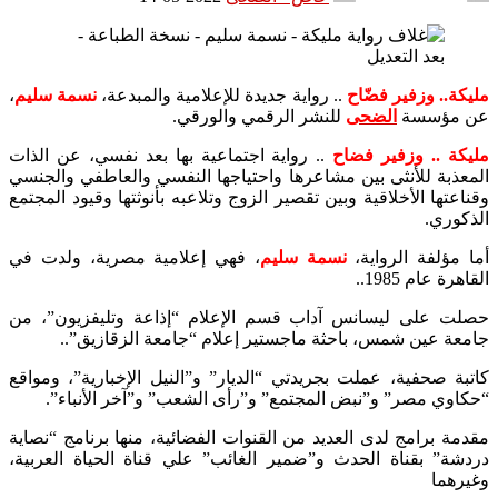
مليكة.. وزفير فضّاح
.. رواية جديدة للإعلامية والمبدعة،
نسمة سليم
،
عن مؤسسة
الضحى
للنشر الرقمي والورقي.
مليكة .. وزفير فضاح
.. رواية اجتماعية بها بعد نفسي، عن الذات
المعذبة للأنثى بين مشاعرها واحتياجها النفسي والعاطفي والجنسي
وقناعتها الأخلاقية وبين تقصير الزوج وتلاعبه بأنوثتها وقيود المجتمع
الذكوري.
أما مؤلفة الرواية،
نسمة سليم
، فهي إعلامية مصرية، ولدت في
القاهرة عام 1985..
حصلت على ليسانس آداب قسم الإعلام “إذاعة وتليفزيون”، من
جامعة عين شمس، باحثة ماجستير إعلام “جامعة الزقازيق”..
كاتبة صحفية، عملت بجريدتي “الديار” و”النيل الإخبارية”، ومواقع
“حكاوي مصر” و”نبض المجتمع” و”رأى الشعب” و”آخر الأنباء”.
مقدمة برامج لدى العديد من القنوات الفضائية، منها برنامج “نصاية
دردشة” بقناة الحدث و”ضمير الغائب” علي قناة الحياة العربية،
وغيرهما