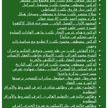
الدكتور شوقي علام يكتب: نحو مجتمع آمن مستقر
الدكتور مصطفى محمود يكتب: مستقبل إسرائيل
الدكتور نبيل فاروق يكتب: الشياطين
صلاح منتصر يكتب: سيجارة مصطفى وسيجار هيكل
مكرم محمد أحمد يكتب: 40 سنة حفائر
المشهد الأول .. الفصل الثاني .. مسرحية قبائل كاكاهونا
للمبدع حسن خلف حسين
الدكتورة هيام عزمي النجار تكتب: ما هي العادات السلبية
وكيف تتحكم في حياتنا؟
الدكتور مصطفى محمود يكتب: لا تطبيع مع سياسة ذات
وجهين
رجاء النقاش يكتب: بين طه حسين وتوفيق الحكيم وجبران
الشيخ محمد الغزالي يكتب: الإسلام يخاطب العقل الإنساني
عباس محمود العقاد يكتب: التكليف والحرية
الدكتور مصطفى محمود يكتب: قراءة فى كف التاريخ
فرقة اسكندريانا للمخرج الشاب رمضان شهاوى تعرض
مسرحيتين بتذكرة واحدة!
شجروها.. خضروها.. جملوها.. مبادرات للتشجير ترصدها
الدكتورة منى العقاد
«التعليم» تعلن عن وظائف شاغرة.. اعرف الشروط والأوراق
المطلوبة
وظائف خالية في «التعليم العالي».. اعرف الشروط والأوراق
المطلوبة
وظائف خالية في بنك الإسكندرية بفروع الجيزة.. اعرف