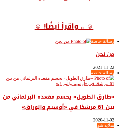
☺ .. واقرأ أيضًا! ☺
رسالة خاصة
من نحن
2021-11-22
رسالة خاصة
«طارق الطويل» يحسم مقعده البرلماني من
بين 61 مرشحًا في «أوسيم والوراق»
2020-11-02
سلايد شو