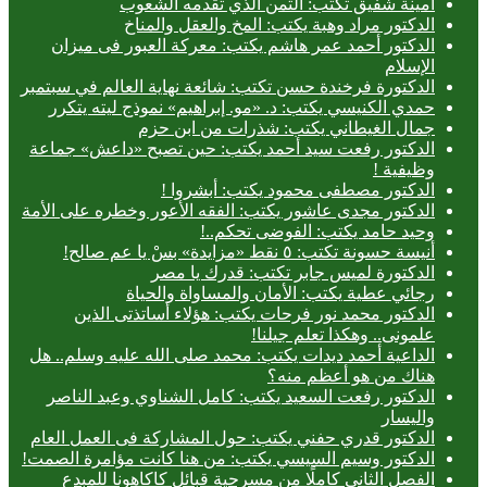
أمينة شفيق تكتب: الثمن الذي تقدمه الشعوب
الدكتور مراد وهبة يكتب: المخ والعقل والمناخ
الدكتور أحمد عمر هاشم يكتب: معركة العبور فى ميزان
الإسلام
الدكتورة فرخندة حسن تكتب: شائعة نهاية العالم في سبتمبر
حمدي الكنيسي يكتب: د. «مو. إبراهيم» نموذج ليته يتكرر
جمال الغيطاني يكتب: شذرات من ابن حزم
الدكتور رفعت سيد أحمد يكتب: حين تصبح «داعش» جماعة
وظيفية !
الدكتور مصطفى محمود يكتب: أبشروا !
الدكتور مجدى عاشور يكتب: الفقه الأعور وخطره على الأمة
وحيد حامد يكتب: الفوضى تحكم..!
أنيسة حسونة تكتب: ٥ نقط «مزايدة» بسْ يا عم صالح!
الدكتورة لميس جابر تكتب: قدرك يا مصر
رجائي عطية يكتب: الأمان والمساواة والحياة
الدكتور محمد نور فرحات يكتب: هؤلاء أساتذتى الذين
علمونى.. وهكذا تعلم جيلنا!
الداعية أحمد ديدات يكتب: محمد صلى الله عليه وسلم.. هل
هناك من هو أعظم منه؟
الدكتور رفعت السعيد يكتب: كامل الشناوي وعبد الناصر
واليسار
الدكتور قدري حفني يكتب: حول المشاركة فى العمل العام
الدكتور وسيم السيسي يكتب: من هنا كانت مؤامرة الصمت!
الفصل الثاني كاملًا من مسرحية قبائل كاكاهونا للمبدع