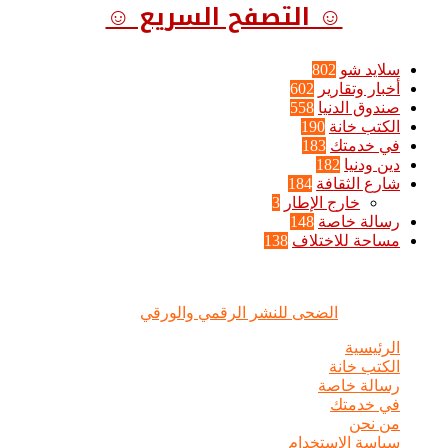
☺ التصفح السريع ☺
سلايد شو
802
أخبار وتقارير
602
صندوق الدنيا
558
الكتب خانة
190
في خدمتك
183
دين ودنيا
182
شارع الثقافة
184
خارج الإطار
3
رسالة خاصة
148
مساحة للاختلاف
138
الضحى © علامة مسجلة, جميع الحقوق محفوظة | 2020 - 2026 |
تصميم وإدارة :
الضحى للنشر الرقمي والورقي
الرئيسية
الكتب خانة
رسالة خاصة
في خدمتك
من نحن
سياسة الاستخدام