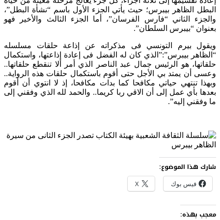
إعادة تقسيمها إلى ثلاثة أجزاء، كل جزء يعالج مرحلة معينة من حياة
البطل الظاهر بيبرس؛ حيث يأتي الجزء الأول باسم “نشأة البطل”،
والجزء الثاني “فارس الفرسان”، أما الجزء الثالث والأخير فهو
بعنوان “بيبرس السلطان”.
ويقول بيرم التونسي فى مذكراته عن إذاعة حلقات مسلسله
“الظاهر بيبرس”:”الذي كان له الفضل فى إعادة إذاعتها، واستكمال
حلقاتها، هو الرئيس جمال عبد الناصر الذي أمر ألا تنقطع حلقاتها..
وعسى أن يمتد بي الأجل حتى أقوم باستكمال حلقات هذه الرواية..
وبهذا تنتهي حياتي مكافحا كما بدات مكافحا، إذ لا انتوي أن أقوم
بعدها بأي عمل إلى أن الاقي ربا كريما.. والحمد لله الذي وفقني إلى
ما وفقني إليه”.
شارك هذا الموضوع:
فيس بوك
X
معجب بهذه: