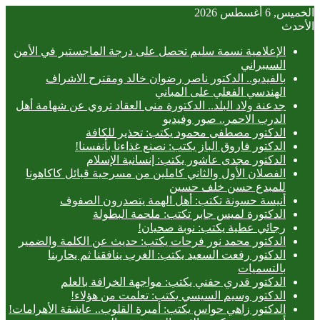
الخميس, 6 أغسطس 2026
الأحدث
الإعلامية نسمة سليم تحصل على درجة الماجستير في الأمن
السيبراني
بالفيديو.. ‎الدكتور ناصر رضوان خالد ومقترح الاشراف
الهندسي الفعلي على المباني
جدعنة ولاد البلد.. الدكتورة منى العقاد تروي عن شهامة أهل
الدرب الاحمر.. صور وفيديو
الدكتور مصطفى محمود يكتب: تحذير للكافة
الدكتور فاروق الباز يكتب: نصنع غذاءنا بأنفسنا!
الدكتور مجدى عاشور يكتب: إنسانية الإسلام
الفصلان الأول والثاني كاملين من مسرحية قبائل كاكاهونا
للمبدع حسن خلف حسين
أنيسة حسونة تكتب: أهل الهمة يتصدرون الصفوف
الدكتورة لميس جابر تكتب: ملحمة البطولة
رجائي عطية يكتب: نوبة صحيان!
الدكتور محمد نور فرحات يكتب: حديث عن الكلمة والضمير
الدكتور رفعت السعيد يكتب: الغرب ينافقنا ثم يحاربنا
بالتسميات
الدكتور قدري حفني يكتب: مواجهة الخرافة بالعلم
الدكتور وسيم السيسي يكتب: تعلمت من هؤلاء!
الدكتور زاهي حواس يكتب: أميرة القلوب.. عاشقة الأهرامات!