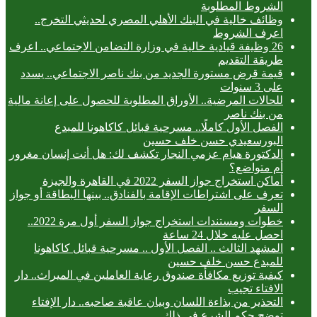
الشروط المطلوبة
وظائف خالية في البنك الأهلي المصري لحديثي التخرج..
اعرف الشروط
26 وظيفة قيادية خالية في وزارة التضامن الاجتماعي.. اعرف
طريقة التقديم
قيمة قرض مستورة الجديد من بنك ناصر الاجتماعي.. يسدد
على 3 سنوات
للحالات المرضية.. الأوراق المطلوبة للحصول على إعانة مالية
من بنك ناصر
الفصل الأول كاملًا.. مسرحية قبائل كاكاهونا للمبدع
البورسعيدي حسن خلف حسين
الدكتورة هيام عزمي النجار تكشف لك: هل أنت إنسان مغرور
أم متواضع؟
أماكن استخراج جواز السفر 2022 في القاهرة والجيزة
تعرف على اشتراطات الإقامة بالفنادق.. بينها البطاقة أو جواز
السفر
خطوات ومستندات استخراج جواز السفر أول مرة 2022..
احصل عليه خلال 24 ساعة
المشهد الثالث .. الفصل الأول .. مسرحية قبائل كاكاهونا
للمبدع حسن خلف حسين
كيفية توزيع مكافأة صندوق رعاية العاملين في الميراث.. دار
الافتاء تجيب
التحذير من بذاءة اللسان وبيان عاقبة صاحبه.. دار الإفتاء
توضح حكم الشرع في ذلك