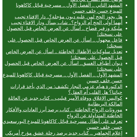
المشهد الثاني .. الفصل الأول .. مسرحية قبائل كاكاهونا
للمبدع حسن خلف حسين
هل يجوز الحج لمن عليه ديون مؤجلة؟.. دار الافتاء تجيب
أيهما أولى الحج أم الزواج؟.. شاب يسأل ودار الافتاء تجيب
مليكة وزفير فضاح .. اسأل عن العرض الخاص قبل الحصول
على نسختك!
فاعل مجهول .. اسأل عن العرض الخاص قبل الحصول على
نسختك!
تعديل سلوكيات الأطفال الخاطئة .. اسأل عن العرض الخاص
قبل الحصول على نسختك!
ديوان أطياف الغسق.. اسأل عن العرض الخاص قبل الحصول
على نسختك!
المشهد الأول .. الفصل الأول .. مسرحية قبائل كاكاهونا للمبدع
حسن خلف حسين
الدكتورة هيام عزمي النجار تكشف: من الذي يأخذ قرارات
حياتنا؟ هل القلب أم العقل؟
كواليس الإغلاق ووفاة الأمير فيليب .. كتاب جديد عن العائلة
المالكة البريطانية
موروثات الزواج الخاطئة .. كتاب يرصد أبرز العادات والأفكار
الخاطئة المتداولة عن الزواج
تعرف على أبطال مسرحية قبائل كاكاهونا للمبدع البورسعيدي
حسن خلف حسين
إعلام الجماهير .. كتاب جديد يرصد رحلة عشق مؤرخ أمريكى