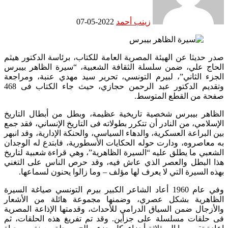
زينب أحمد
2022-05-07
صدر حديثا عن الهيئة المصرية العامة للكتاب، برئاسة الدكتور هيثم
الحاج علي، ضمن سلسلة الثقافة الشعبية، “سيرة الظاهر بيبرس
الجزء الثاني”، لبيرم التونسي، تحرير سيد مهدي عنبة، ومراجعة
وتقديم الدكتور عبد الرحمن حجازي، حيث جاء الكتاب فى 468
صفحة من القطع المتوسط.
الظاهر بيبرس شخصية تاريخية عظيمة، وبطل من أبطال التاريخ
الإسلامي، من النادر أن تتكرر بطولاته فى التاريخ الإنساني، فقد جمع
بين البراعة العسكرية، والدهاء السياسي، والحنكة الإدارية، وقد انبهر
به معاصروه، ودارت حوله الحكايات الأسطورية، فابتدع له الوجدان
الشعبي ما يطلق عليه “السيرة الظاهرية”، وهي قراءة شعبية لتاريخ
هذا البطل والعصر الذي عاش فيه، وقد حرص الناس على التغني
بهذه السيرة التي لا يعرف لها مؤلف – وما زالوا يحنون لسماعها.
وفي عام 1960 أعاد الشاعر الكبير بيرم التونسي صياغة السيرة
الظاهرية بشكل عصري، وضمنها مجموعة هائلة من الأشعار
والأزجال ضمن السياق الدرامي للأحداث، وقدمتها الإذاعة المصرية
فى حلقات مسلسلة على جزأين. وقد تم تفريغ هذه الحلقات، ثم