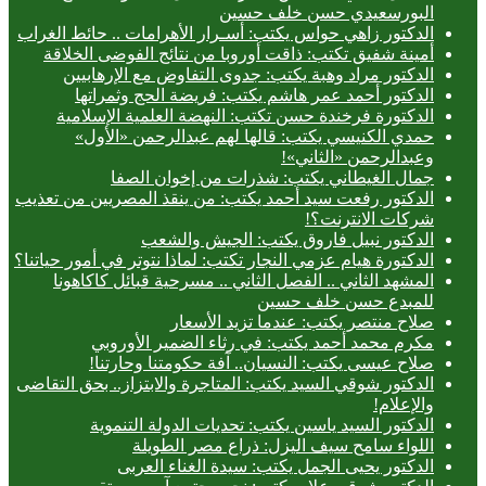
البورسعيدي حسن خلف حسين
الدكتور زاهي حواس يكتب: أسـرار الأهرامات .. حائط الغراب
أمينة شفيق تكتب: ذاقت أوروبا من نتائج الفوضى الخلاقة
الدكتور مراد وهبة يكتب: جدوى التفاوض مع الإرهابيين
الدكتور أحمد عمر هاشم يكتب: فريضة الحج وثمراتها
الدكتورة فرخندة حسن تكتب: النهضة العلمية الإسلامية
حمدي الكنيسي يكتب: قالها لهم عبدالرحمن «الأول»
وعبدالرحمن «الثاني»!
جمال الغيطاني يكتب: شذرات من إخوان الصفا
الدكتور رفعت سيد أحمد يكتب: من ينقذ المصريين من تعذيب
شركات الانترنت؟!
الدكتور نبيل فاروق يكتب: الجيش والشعب
الدكتورة هيام عزمي النجار تكتب: لماذا نتوتر في أمور حياتنا؟
المشهد الثاني .. الفصل الثاني .. مسرحية قبائل كاكاهونا
للمبدع حسن خلف حسين
صلاح منتصر يكتب: عندما تزيد الأسعار
مكرم محمد أحمد يكتب: في رثاء الضمير الأوروبي
صلاح عيسى يكتب: النسيان.. آفة حكومتنا وحارتنا!
الدكتور شوقي السيد يكتب: المتاجرة والابتزاز.. بحق التقاضى
والإعلام!
الدكتور السيد ياسين يكتب: تحديات الدولة التنموية
اللواء سامح سيف اليزل: ذراع مصر الطويلة
الدكتور يحيى الجمل يكتب: سيدة الغناء العربى