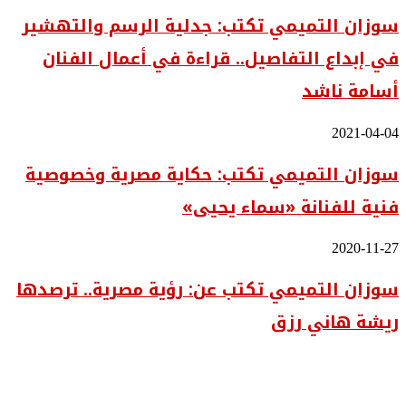
التميمي
سوزان التميمي تكتب: جدلية الرسم والتهشير
تكتب:
جدلية
في إبداع التفاصيل.. قراءة في أعمال الفنان
الرسم
والتهشير
أسامة ناشد
في
إبداع
التفاصيل..
سوزان
2021-04-04
قراءة
التميمي
في
سوزان التميمي تكتب: حكاية مصرية وخصوصية
تكتب:
أعمال
حكاية
الفنان
فنية للفنانة «سماء يحيى»
مصرية
أسامة
وخصوصية
ناشد
فنية
سوزان
2020-11-27
للفنانة
التميمي
«سماء
سوزان التميمي تكتب عن: رؤية مصرية.. ترصدها
تكتب
يحيى»
عن:
ريشة هاني رزق
رؤية
مصرية..
ترصدها
ريشة
هاني
رزق