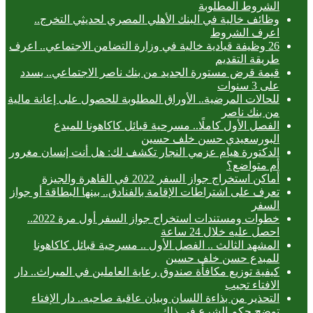
الشروط المطلوبة
وظائف خالية في البنك الأهلي المصري لحديثي التخرج..
اعرف الشروط
26 وظيفة قيادية خالية في وزارة التضامن الاجتماعي.. اعرف
طريقة التقديم
قيمة قرض مستورة الجديد من بنك ناصر الاجتماعي.. يسدد
على 3 سنوات
للحالات المرضية.. الأوراق المطلوبة للحصول على إعانة مالية
من بنك ناصر
الفصل الأول كاملًا.. مسرحية قبائل كاكاهونا للمبدع
البورسعيدي حسن خلف حسين
الدكتورة هيام عزمي النجار تكشف لك: هل أنت إنسان مغرور
أم متواضع؟
أماكن استخراج جواز السفر 2022 في القاهرة والجيزة
تعرف على اشتراطات الإقامة بالفنادق.. بينها البطاقة أو جواز
السفر
خطوات ومستندات استخراج جواز السفر أول مرة 2022..
احصل عليه خلال 24 ساعة
المشهد الثالث .. الفصل الأول .. مسرحية قبائل كاكاهونا
للمبدع حسن خلف حسين
كيفية توزيع مكافأة صندوق رعاية العاملين في الميراث.. دار
الافتاء تجيب
التحذير من بذاءة اللسان وبيان عاقبة صاحبه.. دار الإفتاء
توضح حكم الشرع في ذلك