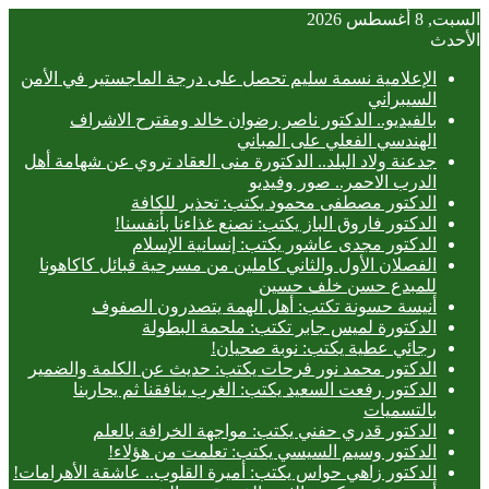
السبت, 8 أغسطس 2026
الأحدث
الإعلامية نسمة سليم تحصل على درجة الماجستير في الأمن
السيبراني
بالفيديو.. ‎الدكتور ناصر رضوان خالد ومقترح الاشراف
الهندسي الفعلي على المباني
جدعنة ولاد البلد.. الدكتورة منى العقاد تروي عن شهامة أهل
الدرب الاحمر.. صور وفيديو
الدكتور مصطفى محمود يكتب: تحذير للكافة
الدكتور فاروق الباز يكتب: نصنع غذاءنا بأنفسنا!
الدكتور مجدى عاشور يكتب: إنسانية الإسلام
الفصلان الأول والثاني كاملين من مسرحية قبائل كاكاهونا
للمبدع حسن خلف حسين
أنيسة حسونة تكتب: أهل الهمة يتصدرون الصفوف
الدكتورة لميس جابر تكتب: ملحمة البطولة
رجائي عطية يكتب: نوبة صحيان!
الدكتور محمد نور فرحات يكتب: حديث عن الكلمة والضمير
الدكتور رفعت السعيد يكتب: الغرب ينافقنا ثم يحاربنا
بالتسميات
الدكتور قدري حفني يكتب: مواجهة الخرافة بالعلم
الدكتور وسيم السيسي يكتب: تعلمت من هؤلاء!
الدكتور زاهي حواس يكتب: أميرة القلوب.. عاشقة الأهرامات!