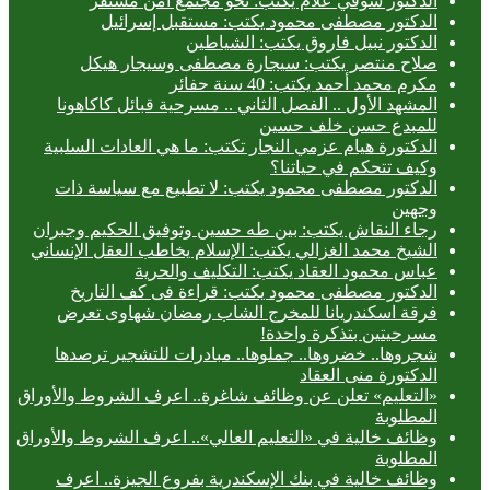
الدكتور شوقي علام يكتب: نحو مجتمع آمن مستقر
الدكتور مصطفى محمود يكتب: مستقبل إسرائيل
الدكتور نبيل فاروق يكتب: الشياطين
صلاح منتصر يكتب: سيجارة مصطفى وسيجار هيكل
مكرم محمد أحمد يكتب: 40 سنة حفائر
المشهد الأول .. الفصل الثاني .. مسرحية قبائل كاكاهونا
للمبدع حسن خلف حسين
الدكتورة هيام عزمي النجار تكتب: ما هي العادات السلبية
وكيف تتحكم في حياتنا؟
الدكتور مصطفى محمود يكتب: لا تطبيع مع سياسة ذات
وجهين
رجاء النقاش يكتب: بين طه حسين وتوفيق الحكيم وجبران
الشيخ محمد الغزالي يكتب: الإسلام يخاطب العقل الإنساني
عباس محمود العقاد يكتب: التكليف والحرية
الدكتور مصطفى محمود يكتب: قراءة فى كف التاريخ
فرقة اسكندريانا للمخرج الشاب رمضان شهاوى تعرض
مسرحيتين بتذكرة واحدة!
شجروها.. خضروها.. جملوها.. مبادرات للتشجير ترصدها
الدكتورة منى العقاد
«التعليم» تعلن عن وظائف شاغرة.. اعرف الشروط والأوراق
المطلوبة
وظائف خالية في «التعليم العالي».. اعرف الشروط والأوراق
المطلوبة
وظائف خالية في بنك الإسكندرية بفروع الجيزة.. اعرف