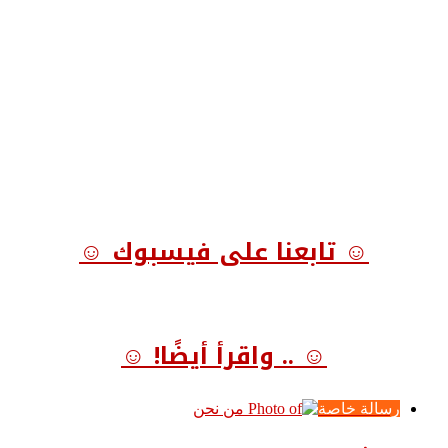
☺ تابعنا على فيسبوك ☺
☺ .. واقرأ أيضًا! ☺
رسالة خاصة