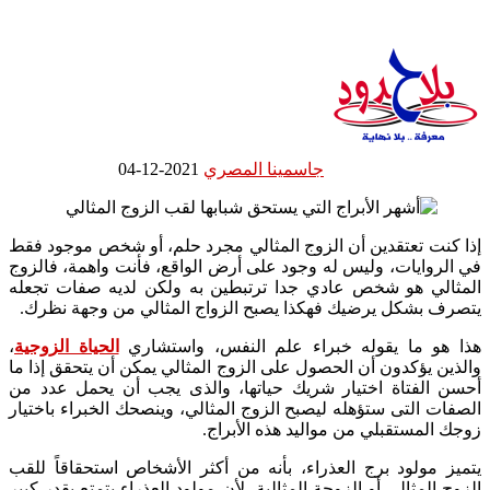
جاسمينا المصري
2021-12-04
إذا كنت تعتقدين أن الزوج المثالي مجرد حلم، أو شخص موجود فقط
في الروايات، وليس له وجود على أرض الواقع، فأنت واهمة، فالزوج
المثالي هو شخص عادي جدا ترتبطين به ولكن لديه صفات تجعله
يتصرف بشكل يرضيك فهكذا يصبح الزواج المثالي من وجهة نظرك.
هذا هو ما يقوله خبراء علم النفس، واستشاري
الحياة الزوجية
،
والذين يؤكدون أن الحصول على الزوج المثالي يمكن أن يتحقق إذا ما
أحسن الفتاة اختيار شريك حياتها، والذى يجب أن يحمل عدد من
الصفات التى ستؤهله ليصبح الزوج المثالي، وينصحك الخبراء باختيار
زوجك المستقبلي من مواليد هذه الأبراج.
يتميز مولود برج العذراء، بأنه من أكثر الأشخاص استحقاقاً للقب
الزوج المثالي أو الزوجة المثالية، لأن مولود العذراء يتمتع بقدر كبير