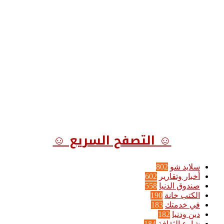
☺ التصفح السريع ☺
سلايد شو
802
أخبار وتقارير
602
صندوق الدنيا
558
الكتب خانة
190
في خدمتك
183
دين ودنيا
182
شارع الثقافة
184