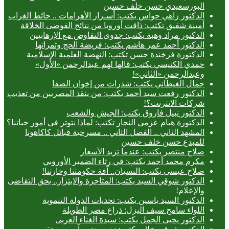
البورسعيدي حسن خلف حسين
الدكتور زاهي حواس يكتب: أسـرار الأهرامات .. حائط الغراب
أمينة شفيق تكتب: ذاقت أوروبا من نتائج الفوضى الخلاقة
الدكتور مراد وهبة يكتب: جدوى التفاوض مع الإرهابيين
الدكتور أحمد عمر هاشم يكتب: فريضة الحج وثمراتها
الدكتورة فرخندة حسن تكتب: النهضة العلمية الإسلامية
حمدي الكنيسي يكتب: قالها لهم عبدالرحمن «الأول»
وعبدالرحمن «الثاني»!
جمال الغيطاني يكتب: شذرات من إخوان الصفا
الدكتور رفعت سيد أحمد يكتب: من ينقذ المصريين من تعذيب
شركات الانترنت؟!
الدكتور نبيل فاروق يكتب: الجيش والشعب
الدكتورة هيام عزمي النجار تكتب: لماذا نتوتر في أمور حياتنا؟
المشهد الثاني .. الفصل الثاني .. مسرحية قبائل كاكاهونا
للمبدع حسن خلف حسين
صلاح منتصر يكتب: عندما تزيد الأسعار
مكرم محمد أحمد يكتب: في رثاء الضمير الأوروبي
صلاح عيسى يكتب: النسيان.. آفة حكومتنا وحارتنا!
الدكتور شوقي السيد يكتب: المتاجرة والابتزاز.. بحق التقاضى
والإعلام!
الدكتور السيد ياسين يكتب: تحديات الدولة التنموية
اللواء سامح سيف اليزل: ذراع مصر الطويلة
الدكتور يحيى الجمل يكتب: سيدة الغناء العربى