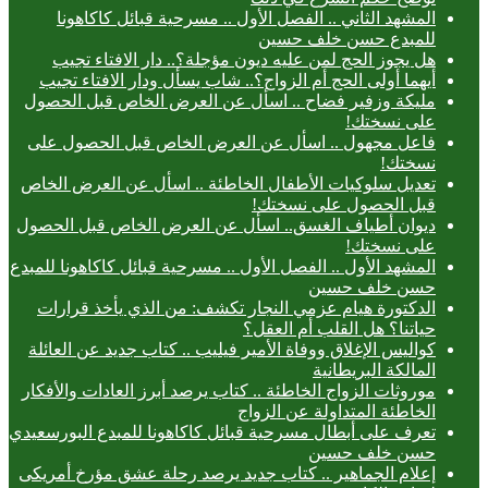
المشهد الثاني .. الفصل الأول .. مسرحية قبائل كاكاهونا
للمبدع حسن خلف حسين
هل يجوز الحج لمن عليه ديون مؤجلة؟.. دار الافتاء تجيب
أيهما أولى الحج أم الزواج؟.. شاب يسأل ودار الافتاء تجيب
مليكة وزفير فضاح .. اسأل عن العرض الخاص قبل الحصول
على نسختك!
فاعل مجهول .. اسأل عن العرض الخاص قبل الحصول على
نسختك!
تعديل سلوكيات الأطفال الخاطئة .. اسأل عن العرض الخاص
قبل الحصول على نسختك!
ديوان أطياف الغسق.. اسأل عن العرض الخاص قبل الحصول
على نسختك!
المشهد الأول .. الفصل الأول .. مسرحية قبائل كاكاهونا للمبدع
حسن خلف حسين
الدكتورة هيام عزمي النجار تكشف: من الذي يأخذ قرارات
حياتنا؟ هل القلب أم العقل؟
كواليس الإغلاق ووفاة الأمير فيليب .. كتاب جديد عن العائلة
المالكة البريطانية
موروثات الزواج الخاطئة .. كتاب يرصد أبرز العادات والأفكار
الخاطئة المتداولة عن الزواج
تعرف على أبطال مسرحية قبائل كاكاهونا للمبدع البورسعيدي
حسن خلف حسين
إعلام الجماهير .. كتاب جديد يرصد رحلة عشق مؤرخ أمريكى