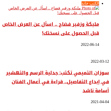
الكتب خانة
مليكة وزفير فضاح .. اسأل عن العرض الخاص
قبل الحصول على نسختك!
2022-06-14
سوزان
2022-03-12
التميمي
سوزان التميمي تكتب: جدلية الرسم والتهشير
تكتب:
جدلية
في إبداع التفاصيل.. قراءة في أعمال الفنان
الرسم
والتهشير
أسامة ناشد
في
إبداع
التفاصيل..
سوزان
2021-04-04
قراءة
التميمي
في