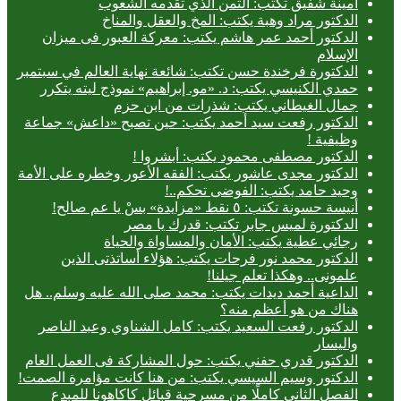
أمينة شفيق تكتب: الثمن الذي تقدمه الشعوب
الدكتور مراد وهبة يكتب: المخ والعقل والمناخ
الدكتور أحمد عمر هاشم يكتب: معركة العبور فى ميزان
الإسلام
الدكتورة فرخندة حسن تكتب: شائعة نهاية العالم في سبتمبر
حمدي الكنيسي يكتب: د. «مو. إبراهيم» نموذج ليته يتكرر
جمال الغيطاني يكتب: شذرات من ابن حزم
الدكتور رفعت سيد أحمد يكتب: حين تصبح «داعش» جماعة
وظيفية !
الدكتور مصطفى محمود يكتب: أبشروا !
الدكتور مجدى عاشور يكتب: الفقه الأعور وخطره على الأمة
وحيد حامد يكتب: الفوضى تحكم..!
أنيسة حسونة تكتب: ٥ نقط «مزايدة» بسْ يا عم صالح!
الدكتورة لميس جابر تكتب: قدرك يا مصر
رجائي عطية يكتب: الأمان والمساواة والحياة
الدكتور محمد نور فرحات يكتب: هؤلاء أساتذتى الذين
علمونى.. وهكذا تعلم جيلنا!
الداعية أحمد ديدات يكتب: محمد صلى الله عليه وسلم.. هل
هناك من هو أعظم منه؟
الدكتور رفعت السعيد يكتب: كامل الشناوي وعبد الناصر
واليسار
الدكتور قدري حفني يكتب: حول المشاركة فى العمل العام
الدكتور وسيم السيسي يكتب: من هنا كانت مؤامرة الصمت!
الفصل الثاني كاملًا من مسرحية قبائل كاكاهونا للمبدع