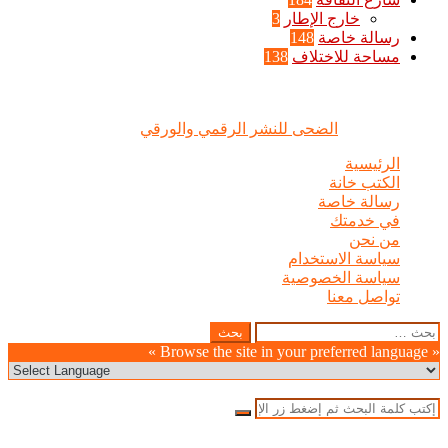
خارج الإطار
3
رسالة خاصة
148
مساحة للاختلاف
138
الضحى © علامة مسجلة, جميع الحقوق محفوظة | 2020 - 2026 |
تصميم وإدارة :
الضحى للنشر الرقمي والورقي
الرئيسية
الكتب خانة
رسالة خاصة
في خدمتك
من نحن
سياسة الاستخدام
سياسة الخصوصية
تواصل معنا
Odnoklassniki
WhatsApp
Facebook
Telegram
LinkedIn
Pinterest
Twitter
Pocket
Viber
زر
إغلاق
البحث
عن:
الذهاب
« Browse the site in your preferred language »
إلى
الأعلى
إغلاق
بحث
عن