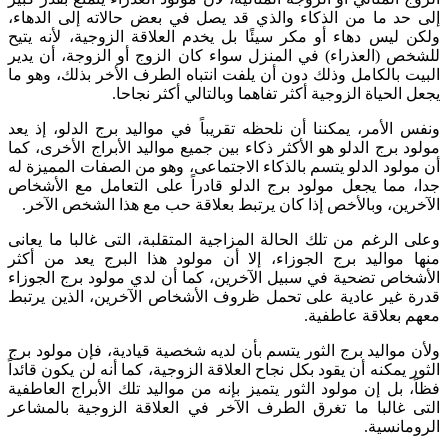
إلى حد ما من الذكاء والذي قد يصل في بعض حالاته إلى الدهاء،
ولكن ليس دهاء أو مكر سيئًا بل يخدم العلاقة الزوجية، لأنه يتيح
للشخص (العذراء) في المنزل سواء كان الزوج أو الزوجة، أن يدير
البيت بالكامل وذلك دون أن يلفت انتباه الطرف الأخر بذلك، وهو ما
يجعل الحياة الزوجية أكثر تفاهما وبالتالي أكثر نجاحا.
ونفس الأمر، يمكننا أن نلحظه تقريباً في مواليد برج الدلو، إذ يعد
مولود برج الدلو هو الأكثر ذكاء بين جميع مواليد الأبراج الأخرى، كما
أن مولود الدلو يتسم بالذكاء الاجتماعى، وهو من الصفات المميزة له
جدا، مما يجعل مولود برج الدلو قادراً على التعامل مع الأشخاص
الآخرين، وبالأخص إذا كان يرتبط بعلاقة حب مع هذا الشخص الآخر.
وعلى الرغم من تلك الحالة المزاجية المتقلبة، التى غالبا ما يعانى
منها مواليد برج الجوزاء، إلا أن مولود هذا البرج يعد من أكثر
الأشخاص تضحية في سبيل الآخرين، كما أن لدي مولود برج الجوزاء
قدرة غير عادية على تحمل ظروف الأشخاص الآخرين، الذين يرتبط
معهم بعلاقة عاطفية.
ولأن مواليد برج الثور يتسم بأن لديه شخصية قيادية، فإن مولود برج
الثور يمكنه أن يقود بكل نجاح العلاقة الزوجية، كما أنه لن يكون قائداً
فظاً، بل إن مولود الثور يتميز بإنه من مواليد تلك الأبراج العاطفية
التى غالبا ما تغرق الطرف الآخر في العلاقة الزوجية بالمشاعر
الرومانسية.