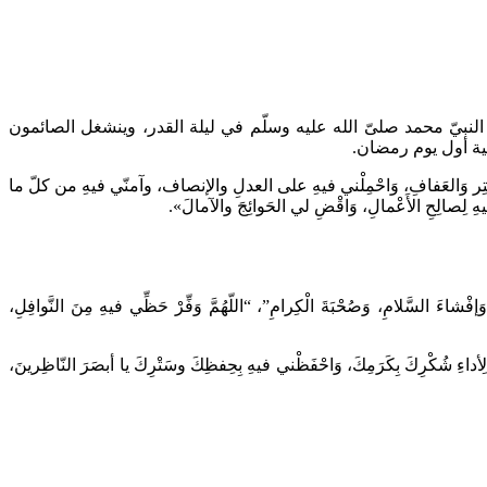
بيّ محمد صلىّ الله عليه وسلّم في ليلة القدر، وينشغل الصائمون
عية أول يوم رمضان.
السِّتِر وَالعَفافِ، وَاحْمِلْني فيهِ على العدلِ والإنصاف، وآمنّي فيهِ من كلّ ما
ني فيهِ لِصالِحِ الأَعْمالِ، وَاقْضِ لي الحَوائِجَ والآمالَ».
ّعامِ، وَإفْشاءَ السَّلامِ، وَصُحْبَةَ الْكِرامِ”، “اللّهُمَّ وَفِّرْ حَظِّي فيهِ مِنَ النَّوافِلِ،
ِ شُكْرِكَ بِكَرَمِكَ، وَاحْفَظْني فيهِ بِحِفظِكَ وسَتْرِكَ يا أبصَرَ النّاظِرينَ،