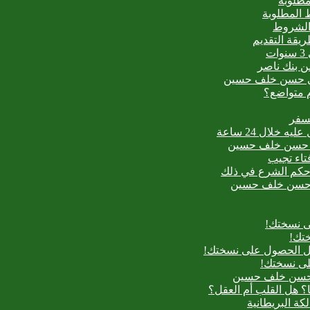
مطلوبة
 المطلوبة
 الشروط
ت
من بنك ناصر
عيدي حسن خلف حسين
م متواضع؟
لسفر
بدع حسن خلف حسين
فتاء تجيب
ح حكم الشرع في ذلك
بدع حسن خلف حسين
ى نسختك!
تك!
بل الحصول على نسختك!
لى نسختك!
دع حسن خلف حسين
؟ هل القلب أم العقل؟
لكة البريطانية