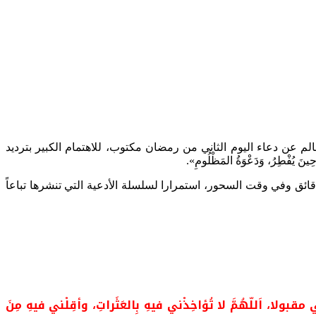
م عن دعاء اليوم الثاني من رمضان مكتوب، للاهتمام الكبير بترديد
يُفْطِرُ، وَدَعْوَةُ المَظْلُومِ».
يما قبل الإفطار بدقائق وفي وقت السحور، استمرارا لسلسلة الأدعية التي تنشرها تباعاً
هُمَّ لا تُؤاخِذْني فيهِ بِالعَثَراتِ، وأقِلْني فيهِ مِنَ