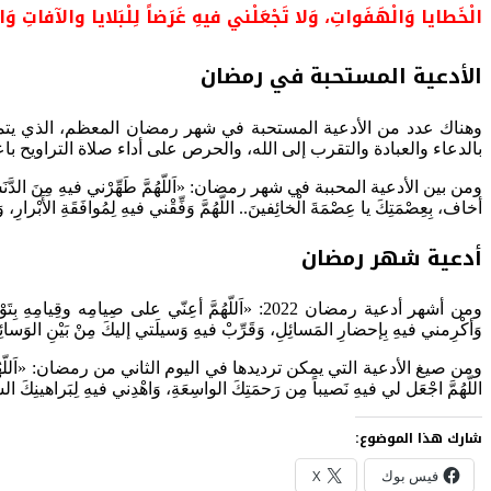
الْخَطايا وَالْهَفَواتِ، وَلا تَجْعَلْني فيهِ غَرَضاً لِلْبَلايا والآفاتِ وَ
الأدعية المستحبة في رمضان
وهناك عدد من الأدعية المستحبة في شهر رمضان المعظم، الذي يتمتع
بالدعاء والعبادة والتقرب إلى الله، والحرص على أداء صلاة التراويح با
ومن بين الأدعية المحببة في شهر رمضان: «اَللّهُمَّ طَهِّرْني فيهِ مِنَ الدَّنَسِ و
أخاف، بِعِصْمَتِكَ يا عِصْمَةَ الْخائِفينَ.. اللّهُمَّ وَفِّقْني فيهِ لِمُوافَقَةِ الأَبْرارِ
أدعية شهر رمضان
ومن أشهر أدعية رمضان 2022: «اَللّهُمَّ أعِنّي على صِيام
وَأكْرِمني فيهِ بِإحضارِ المَسائِلِ، وَقَرِّبْ فيهِ وَسيلَتي إليكَ مِنْ بَيْنِ الوَسائِلِ،
ومن صيغ الأدعية التي يمكن ترديدها في اليوم الثاني من رمضان: «اَللّهُمَّ قَوِّني فيه
اللّهُمَّ اجْعَل لي فيهِ نَصيباً مِن رَحمَتِكَ الواسِعَةِ، وَاهْدِني فيهِ لِبَراهينِكَ الس
شارك هذا الموضوع:
فيس بوك
X