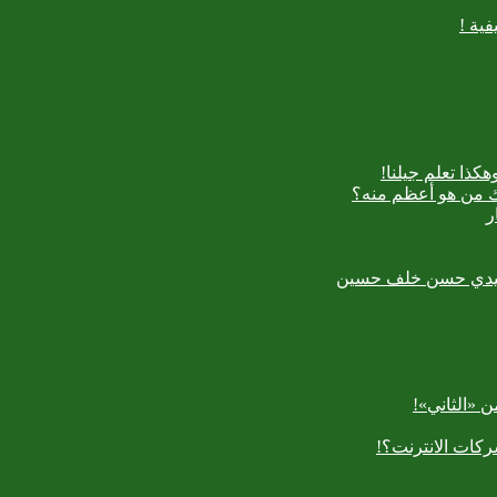
ية !
كذا تعلم جيلنا!
اك من هو أعظم منه؟
ر
رسعيدي حسن خلف حسين
 «الثاني»!
كات الانترنت؟!