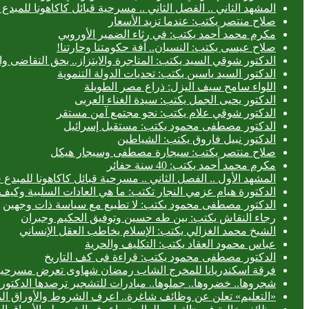
المشهد الثاني .. الفصل الثاني .. مسرحية قبائل كاكاهونا للم
صلاح منتصر يكتب: عندما تزيد الأسعار
مكرم محمد أحمد يكتب: في رثاء الضمير الأوروبي
صلاح عيسى يكتب: النسيان.. آفة حكومتنا وحارتنا!
الدكتور شوقي السيد يكتب: المتاجرة والابتزاز.. بحق التقاضى وال
الدكتور السيد ياسين يكتب: تحديات الدولة التنموية
اللواء سامح سيف اليزل: ذراع مصر الطويلة
الدكتور يحيى الجمل يكتب: سيدة الغناء العربى
الدكتور شوقي علام يكتب: نحو مجتمع آمن مستقر
الدكتور مصطفى محمود يكتب: مستقبل إسرائيل
الدكتور نبيل فاروق يكتب: الشياطين
صلاح منتصر يكتب: سيجارة مصطفى وسيجار هيكل
مكرم محمد أحمد يكتب: 40 سنة حفائر
المشهد الأول .. الفصل الثاني .. مسرحية قبائل كاكاهونا للم
الدكتورة هيام عزمي النجار تكتب: ما هي العادات السلبية وكيف 
الدكتور مصطفى محمود يكتب: لا تطبيع مع سياسة ذات وجهين
رجاء النقاش يكتب: بين طه حسين وتوفيق الحكيم وجبران
الشيخ محمد الغزالي يكتب: الإسلام يخاطب العقل الإنساني
عباس محمود العقاد يكتب: التكليف والحرية
الدكتور مصطفى محمود يكتب: قراءة فى كف التاريخ
فرقة اسكندريانا للمخرج الشاب رمضان شهاوى تعرض مسرحيتي
شجروها.. خضروها.. جملوها.. مبادرات للتشجير ترصدها الدكتورة
«التعليم» تعلن عن وظائف شاغرة.. اعرف الشروط والأوراق ال