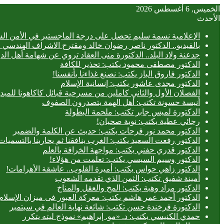
الخميس, 6 أغسطس 2026
الأحدث
الإعلامية نسمة سليم تحصل على درجة الماجستير في الأمن الس
بالفيديو.. ‎الدكتور ناصر رضوان خالد ومقترح الاشراف الهندسي الفعلي على المباني
جدعنة ولاد البلد.. الدكتورة منى العقاد تروي عن شهامة أهل الد
الدكتور مصطفى محمود يكتب: تحذير للكافة
الدكتور فاروق الباز يكتب: نصنع غذاءنا بأنفسنا!
الدكتور مجدى عاشور يكتب: إنسانية الإسلام
الفصلان الأول والثاني كاملين من مسرحية قبائل كاكاهونا ل
أنيسة حسونة تكتب: أهل الهمة يتصدرون الصفوف
الدكتورة لميس جابر تكتب: ملحمة البطولة
رجائي عطية يكتب: نوبة صحيان!
الدكتور محمد نور فرحات يكتب: حديث عن الكلمة والضمير
الدكتور رفعت السعيد يكتب: الغرب ينافقنا ثم يحاربنا بالتسميات
الدكتور قدري حفني يكتب: مواجهة الخرافة بالعلم
الدكتور وسيم السيسي يكتب: تعلمت من هؤلاء!
الدكتور زاهي حواس يكتب: أميرة القلوب.. عاشقة الأهرامات!
أمينة شفيق تكتب: الثمن الذي تقدمه الشعوب
الدكتور مراد وهبة يكتب: المخ والعقل والمناخ
الدكتور أحمد عمر هاشم يكتب: معركة العبور فى ميزان الإسلام
الدكتورة فرخندة حسن تكتب: شائعة نهاية العالم في سبتمبر
حمدي الكنيسي يكتب: د. «مو. إبراهيم» نموذج ليته يتكرر