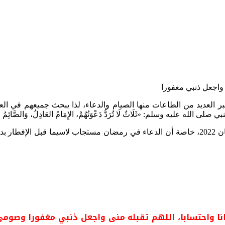
 العديد من الطاعات منها الصيام والدعاء، لذا يبحث جميعهم في العال
ليه وسلم: «ثَلَاثٌ لَا تُرَدُّ دَعْوَتُهُمْ، الإِمَامُ العَادِلُ، وَالصَّائِمُ حِينَ 
لقرائها دعاء اليوم الثاني من رمضان 2022، خاصة أن الدعاء في رمضان مستجاب لاس
تسابا، اللهم تقبله منى واجعل ذنبي مغفورا وصومي مقبولا، اَللّ