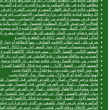
وظائف خالية في «التعليم العالي».. اعرف الشروط والأوراق ال
وظائف خالية في بنك الإسكندرية بفروع الجيزة.. اعرف الشروط
وظائف خالية في البنك الأهلي المصري لحديثي التخرج.. اعرف
26 وظيفة قيادية خالية في وزارة التضامن الاجتماعي.. اعرف طريقة التقديم
قيمة قرض مستورة الجديد من بنك ناصر الاجتماعي.. يسدد على 3 سنوا
للحالات المرضية.. الأوراق المطلوبة للحصول على إعانة مالية 
الفصل الأول كاملًا.. مسرحية قبائل كاكاهونا للمبدع البورس
الدكتورة هيام عزمي النجار تكشف لك: هل أنت إنسان مغرور أ
أماكن استخراج جواز السفر 2022 في القاهرة والجيزة
تعرف على اشتراطات الإقامة بالفنادق.. بينها البطاقة أو جواز ا
خطوات ومستندات استخراج جواز السفر أول مرة 2022.. احصل عليه خلال 24 ساعة
المشهد الثالث .. الفصل الأول .. مسرحية قبائل كاكاهونا للم
كيفية توزيع مكافأة صندوق رعاية العاملين في الميراث.. دار الا
التحذير من بذاءة اللسان وبيان عاقبة صاحبه.. دار الإفتاء توض
المشهد الثاني .. الفصل الأول .. مسرحية قبائل كاكاهونا للم
هل يجوز الحج لمن عليه ديون مؤجلة؟.. دار الافتاء تجيب
أيهما أولى الحج أم الزواج؟.. شاب يسأل ودار الافتاء تجيب
مليكة وزفير فضاح .. اسأل عن العرض الخاص قبل الحصول عل
فاعل مجهول .. اسأل عن العرض الخاص قبل الحصول على نسخ
تعديل سلوكيات الأطفال الخاطئة .. اسأل عن العرض الخاص ق
ديوان أطياف الغسق.. اسأل عن العرض الخاص قبل الحصول ع
المشهد الأول .. الفصل الأول .. مسرحية قبائل كاكاهونا للمب
الدكتورة هيام عزمي النجار تكشف: من الذي يأخذ قرارات حياتنا
كواليس الإغلاق ووفاة الأمير فيليب .. كتاب جديد عن العائلة الما