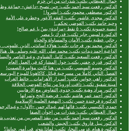
جمال الغيطاني يكتب: شذرات من ابن حزم
الدكتور رفعت سيد أحمد يكتب: حين تصبح «داعش» جماعة وظيف
الدكتور مصطفى محمود يكتب: أبشروا !
الدكتور مجدى عاشور يكتب: الفقه الأعور وخطره على الأمة
وحيد حامد يكتب: الفوضى تحكم..!
أنيسة حسونة تكتب: ٥ نقط «مزايدة» بسْ يا عم صالح!
الدكتورة لميس جابر تكتب: قدرك يا مصر
رجائي عطية يكتب: الأمان والمساواة والحياة
الدكتور محمد نور فرحات يكتب: هؤلاء أساتذتى الذين علمونى.. وه
الداعية أحمد ديدات يكتب: محمد صلى الله عليه وسلم.. هل هن
الدكتور رفعت السعيد يكتب: كامل الشناوي وعبد الناصر واليسا
الدكتور قدري حفني يكتب: حول المشاركة فى العمل العام
الدكتور وسيم السيسي يكتب: من هنا كانت مؤامرة الصمت!
الفصل الثاني كاملًا من مسرحية قبائل كاكاهونا للمبدع البو
الدكتور زاهي حواس يكتب: أسـرار الأهرامات .. حائط الغراب
أمينة شفيق تكتب: ذاقت أوروبا من نتائج الفوضى الخلاقة
الدكتور مراد وهبة يكتب: جدوى التفاوض مع الإرهابيين
الدكتور أحمد عمر هاشم يكتب: فريضة الحج وثمراتها
الدكتورة فرخندة حسن تكتب: النهضة العلمية الإسلامية
حمدي الكنيسي يكتب: قالها لهم عبدالرحمن «الأول» وعبدالرحمن
جمال الغيطاني يكتب: شذرات من إخوان الصفا
الدكتور رفعت سيد أحمد يكتب: من ينقذ المصريين من تعذيب شر
الدكتور نبيل فاروق يكتب: الجيش والشعب
الدكتورة هيام عزمي النجار تكتب: لماذا نتوتر في أمور حياتنا؟