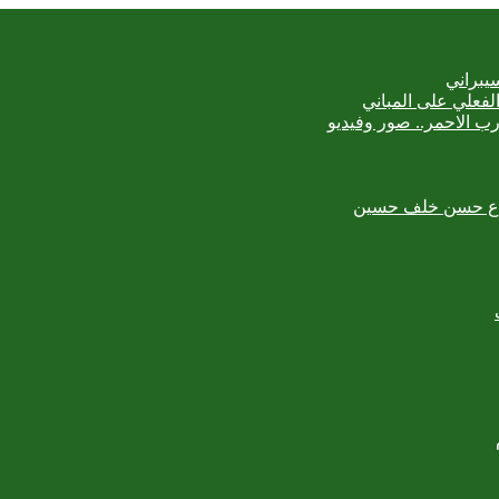
يبراني
رب الاحمر.. صور وفيديو
لمبدع حسن خلف حسين