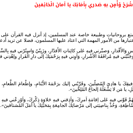
اشْرَحْ وًأًمٍن بهِ صَدري بِأمَانِكَ يا أمانَ الْخائِفينَ
 بروحانيات وطبيعة خاصة عند المسلمين، إذ أنزل فيه القرآن على الن
عتبارها من الأمور المهمة التي اعتاد عليها المسلمون، فضلا عن تريد أد
َالأَقْذارِ، وَصبِّرني فيهِ عَلى كائِناتِ الأَقدْارِ، وزَيِنّيّ وَاستُرْني فيهِ بِ
، وَجَنِّبْني فيهِ مُرافَقَةَ الأَشْرارِ، وَآوِني فيهِ بِرَحْمَتِكَ إلى دارِ الْقَرارِ واِهْدِ
ِه وقِيامِهِ بِتَوْفيقِكَ يا هادِيَ المُضِلّينَ، وقَرِّبْني إليك برَحْمَةَ الأَيْتامِ، وإطْعامَ الطَ
 يا مَن لا يَشْغَلُهُ إلحاحُ المُلِحِّينَ».
ِ عَلى اِقامَةِ اَمرِكَ، وَاَذِقني فيهِ حَلاوَةِ ذِكْرِكَ، وَاَوْزِعْني فيهِ لِأداء
ّاطِعَةِ، وَخُذْ بِناصِيَتي إلى مَرْضاتِكَ الجامِعَةِ بِمَحَبَّتِكَ يا أمَلَ المُشتاقينَ».