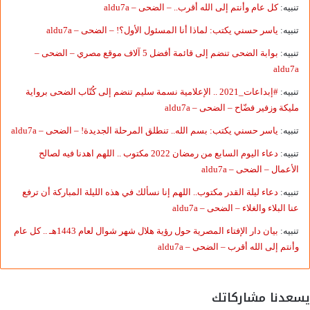
تنبيه:
كل عام وأنتم إلى الله أقرب.. – الضحى – aldu7a
تنبيه:
ياسر حسني يكتب: لماذا أنا المسئول الأول؟! – الضحى – aldu7a
تنبيه:
بوابة الضحى تنضم إلى قائمة أفضل 5 آلاف موقع مصري – الضحى –
aldu7a
تنبيه:
#إبداعات_2021 .. الإعلامية نسمة سليم تنضم إلى كُتّاب الضحى برواية
مليكة وزفير فضّاح – الضحى – aldu7a
تنبيه:
ياسر حسني يكتب: بسم الله.. تنطلق المرحلة الجديدة! – الضحى – aldu7a
تنبيه:
دعاء اليوم السابع من رمضان 2022 مكتوب .. اللهم اهدنا فيه لصالح
الأعمال – الضحى – aldu7a
تنبيه:
دعاء ليلة القدر مكتوب.. اللهم إنا نسألك في هذه الليلة المباركة أن ترفع
عنا البلاء والغلاء – الضحى – aldu7a
تنبيه:
بيان دار الإفتاء المصرية حول رؤية هلال شهر شوال لعام 1443هـ .. كل عام
وأنتم إلى الله أقرب – الضحى – aldu7a
يسعدنا مشاركاتك