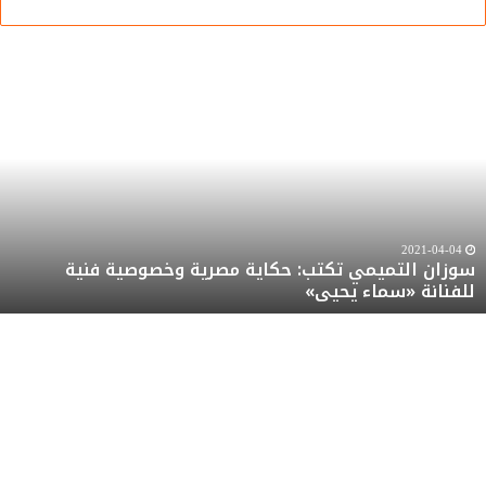
وزان
س
لتميمي
ا
كتب:
ت
كاية
ع
صرية
ر
خصوصية
م
نية
ت
لفنانة
ر
2021-04-04
سوزان التميمي تكتب: حكاية مصرية وخصوصية فنية
سماء
ه
للفنانة «سماء يحيى»
حيى»
ر