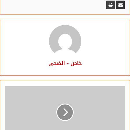
ونسألكم ألا تبخلوا علينا بدعواتكم.. ودعمكم.. فنحن مجموعة
من الشباب العربي.. الذي قرر ألا يقف صامتًا ويتحسر على ما
يحدث حوله.. وبدأ في تدشين هذا الحلم الثقافي والإعلامي
والفكري وتمويله بالجهود الذاتية.
ويسعدنا أن تزورونا دائمًا عبر الرابط التالي:
https://www.aldu7a.com
خاص - الضحى
وأن نتلقى استفساراتكم على رقم الواتس
01050706050 (002)
أو عبر بريدنا الإلكتروني:
aldu7a.com@gmail.com
أو التواصل معنا عبر صفحة
اتصل بنا