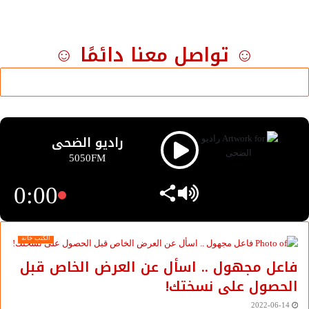
☺ تواصل معنا دائمًا ☺
راديو الضحى
5050FM
0:00
الكتب خانة
فاعل مجهول .. اسأل عن العرض الخاص قبل
الحصول على نسختك!
2022-06-14