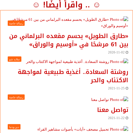
☺ .. واقرأ أيضًا! ☺
رسالة خاصة
«طارق الطويل» يحسم مقعده البرلماني من
بين 61 مرشحًا في «أوسيم والوراق»
2020-11-02
سلايد شو
روشتة السعادة.. أغذية طبيعية لمواجهة
الاكتئاب والحر
2021-11-25
رسالة خاصة
تواصل معنا
2021-11-22
دين ودنيا