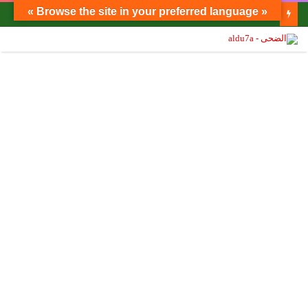
« Browse the site in your preferred language »
الدكتور فاروق الباز يكتب: نصنع غذاءنا بأنفسنا!