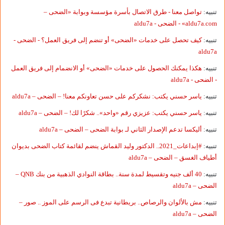
تنبيه:
تواصل معنا - طرق الاتصال بأسرة مؤسسة وبوابة «الضحى –
aldu7a.com» - الضحى - aldu7a
تنبيه:
كيف تحصل على خدمات «الضحى» أو تنضم إلى فريق العمل؟ - الضحى -
aldu7a
تنبيه:
هكذا يمكنك الحصول على خدمات «الضحى» أو الانضمام إلى فريق العمل
- الضحى - aldu7a
تنبيه:
ياسر حسني يكتب: نشكركم على حسن تعاونكم معنا! – الضحى – aldu7a
تنبيه:
ياسر حسني يكتب: عزيزي رقم «واحد».. شكرًا لك! – الضحى – aldu7a
تنبيه:
أليكسا تدعم الإصدار الثاني لـ بوابة الضحى – الضحى – aldu7a
تنبيه:
#إبداعات_2021.. الدكتور وليد القماش ينضم لقائمة كتاب الضحى بديوان
أطياف الغسق – الضحى – aldu7a
تنبيه:
40 ألف جنيه وتقسيط لمدة سنة.. بطاقة النوادي الذهبية من بنك QNB –
الضحى – aldu7a
تنبيه:
مش بالألوان والرصاص.. بريطانية تبدع فى الرسم على الموز .. صور –
الضحى – aldu7a