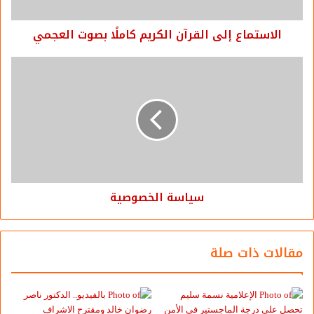
الاستماع إلى القرآن الكريم كاملًا بصوت العجمي
شارك هذا الموضوع:
فيس بوك
X
معجب بهذه:
الوسوم
اتصل بنا
الإنترنت
الضحى جروب
بوابة الضحى
سياسة الخصوصية
تواصل معنا
مؤسسة الضحى
مشروع ثقافي
موقع إلكتروني
واتس
مقالات ذات صلة