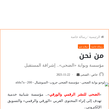
الرئيسية
/
رسالة خاصة
رسالة خاصة
سلايد شو
من نحن
مؤسسة وبوابة «الضحى».. إشراقة المستقبل
خاص - الضحى
2021-11-22
«
الضحى للنشر الرقمي والورقي
».. مؤسسة شبابية خدمية
تهدف إلى إثراء المحتوى العربي «الورقي والرقمي» والتسويق
الإلكتروني..