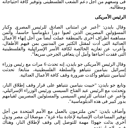
فى وسعهم من أجل دعم الشعب الفلسطينى وتوفير كافة احتياجاته
ومطالبه.
الرئيس الأمريكى
وقال بايدن: “أعبر عن امتنانى الصادق للرئيس المصرى وكبار
المسؤولين المصريين الذين لعبوا دوراً دبلوماسياً حاسماً، وأثمن
مساهمة أطراف أخرى بالمنطقة عملت أيضاً من أجل إنهاء الأعمال
العدائية التى أدت لمقتل الكثير من المدنيين بمن فيهم الأطفال،
وأعرب عن تعازيه الخالصة لكافة الأسر الإسرائيلية والفلسطينية
التى فقدت أحباءها وآمل أن يتعافى الجرحى سريعاً”.
وقال الرئيس الأمريكى جو بايدن، إنه تحدث 6 مرات مع رئيس وزراء
إسرائيل بنيامين نتنياهو والسلطة الفلسطينية، متابعا: تحدثت
لبنيامين نتنياهو وأكدت ضرورة وقف كافة الأعمال العدائية.
وتابع جو بايدن: “حييت بنيامين نتنياهو على قرار وقف إطلاق النار،
وتحدثت مع الرئيس عبد الفتاح السيسى ورئيس الوزراء الإسرائيلي،
وأعبر عن امتنانى للرئيس السيسى والمسئولين المصريين لقيامهم
بدور كبير فى هذه الدبلوماسية”.
وأضاف بايدن: “نحن ملتزمون بالعمل مع الأمم المتحدة من أجل
توفير المساعدات الإنسانية لإعادة بناء غزة”، موضحًا أن مصر ودول
أخرى بذلت جهودًا مهمة للتوصل إلى وقف لإطلاق النار، وهناك
فرص لإحراز تقدم.