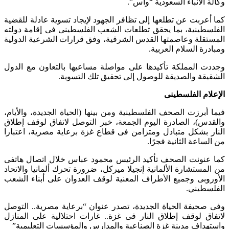
وكالة الانباء السعودية “واس”.
كما أعربت عن تطلعها إلى تظافر الجهود لإيجاد تسوية عادلة للقضية
الفلسطينية، بما يحقق تطلعات الشعب الفلسطينى فى إقامة دولته
المستقلة وعاصمتها القدس الشرقية، وفق قرارات الشرعية الدولية
ومبادرة السلام العربية.
وجددت المملكة تأكيدها على مواصلة مساعيها بالتعاون مع الدول
الشقيقة والصديقة للوصول إلى تحقيق تلك التسوية.
الإعلام الفلسطينى
فيما أبرزت الصحف الفلسطينية ومن بينها (الحياة الجديدة، والأيام،
والقدس)، الصادرة اليوم الجمعة، خبر التوصل لاتفاق لوقف إطلاق
النار بشكل متبادل ومتزامن فى قطاع غزة برعاية مصرية، اعتبارا
من الساعة الثانية فجرًا.
كما عنونت الصحف تأكيد الرئيس محمود عباس خلال اتصال هاتفى
من المستشارة الألمانية إنجيلا ميركل، ضرورة تحرك ألمانيا والاتحاد
الأوروبى وجميع الأطراف المعنية لوقف العدوان على أبناء الشعب
الفلسطيني.
وفى صحيفة الحياة الجديدة، تصدر عنوان “برعاية مصرية.. التوصل
لاتفاق لوقف إطلاق النار فى غزة.. غارات احتلالية على المنازل
واستهداف مدينة غزة الصناعية والمدارس والمؤسسات التعليمية”