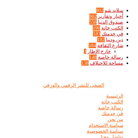
سلايد شو
802
أخبار وتقارير
602
صندوق الدنيا
558
الكتب خانة
190
في خدمتك
183
دين ودنيا
182
شارع الثقافة
184
خارج الإطار
3
رسالة خاصة
148
مساحة للاختلاف
138
الضحى © علامة مسجلة, جميع الحقوق محفوظة | 2020 - 2026 |
تصميم وإدارة :
الضحى للنشر الرقمي والورقي
الرئيسية
الكتب خانة
رسالة خاصة
في خدمتك
من نحن
سياسة الاستخدام
سياسة الخصوصية
تواصل معنا