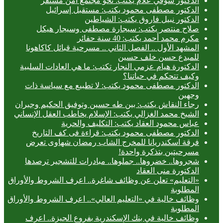
الدكتور شوقي علام يكتب: نحو مجتمع آمن مستقر
الدكتور مصطفى محمود يكتب: مستقبل إسرائيل
الدكتور نبيل فاروق يكتب: الشياطين
صلاح منتصر يكتب: سيجارة مصطفى وسيجار هيكل
مكرم محمد أحمد يكتب: 40 سنة حفائر
المشهد الأول .. الفصل الثاني .. مسرحية قبائل كاكاهونا
للمبدع حسن خلف حسين
الدكتورة هيام عزمي النجار تكتب: ما هي العادات السلبية
وكيف تتحكم في حياتنا؟
الدكتور مصطفى محمود يكتب: لا تطبيع مع سياسة ذات
وجهين
رجاء النقاش يكتب: بين طه حسين وتوفيق الحكيم وجبران
الشيخ محمد الغزالي يكتب: الإسلام يخاطب العقل الإنساني
عباس محمود العقاد يكتب: التكليف والحرية
الدكتور مصطفى محمود يكتب: قراءة فى كف التاريخ
فرقة اسكندريانا للمخرج الشاب رمضان شهاوى تعرض
مسرحيتين بتذكرة واحدة!
شجروها.. خضروها.. جملوها.. مبادرات للتشجير ترصدها
الدكتورة منى العقاد
«التعليم» تعلن عن وظائف شاغرة.. اعرف الشروط والأوراق
المطلوبة
وظائف خالية في «التعليم العالي».. اعرف الشروط والأوراق
المطلوبة
وظائف خالية في بنك الإسكندرية بفروع الجيزة.. اعرف