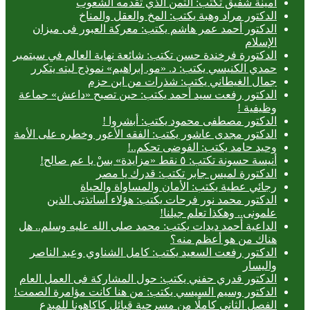
أمينة شفيق تكتب: الثمن الذي تقدمه الشعوب
الدكتور مراد وهبة يكتب: المخ والعقل والمناخ
الدكتور أحمد عمر هاشم يكتب: معركة العبور فى ميزان
الإسلام
الدكتورة فرخندة حسن تكتب: شائعة نهاية العالم في سبتمبر
حمدي الكنيسي يكتب: د. «مو. إبراهيم» نموذج ليته يتكرر
جمال الغيطاني يكتب: شذرات من ابن حزم
الدكتور رفعت سيد أحمد يكتب: حين تصبح «داعش» جماعة
وظيفية !
الدكتور مصطفى محمود يكتب: أبشروا !
الدكتور مجدى عاشور يكتب: الفقه الأعور وخطره على الأمة
وحيد حامد يكتب: الفوضى تحكم..!
أنيسة حسونة تكتب: ٥ نقط «مزايدة» بسْ يا عم صالح!
الدكتورة لميس جابر تكتب: قدرك يا مصر
رجائي عطية يكتب: الأمان والمساواة والحياة
الدكتور محمد نور فرحات يكتب: هؤلاء أساتذتى الذين
علمونى.. وهكذا تعلم جيلنا!
الداعية أحمد ديدات يكتب: محمد صلى الله عليه وسلم.. هل
هناك من هو أعظم منه؟
الدكتور رفعت السعيد يكتب: كامل الشناوي وعبد الناصر
واليسار
الدكتور قدري حفني يكتب: حول المشاركة فى العمل العام
الدكتور وسيم السيسي يكتب: من هنا كانت مؤامرة الصمت!
الفصل الثاني كاملًا من مسرحية قبائل كاكاهونا للمبدع