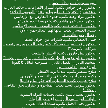
البورسعيدي حسن خلف حسين
الدكتور زاهي حواس يكتب: أسـرار الأهرامات .. حائط الغراب
أمينة شفيق تكتب: ذاقت أوروبا من نتائج الفوضى الخلاقة
الدكتور مراد وهبة يكتب: جدوى التفاوض مع الإرهابيين
الدكتور أحمد عمر هاشم يكتب: فريضة الحج وثمراتها
الدكتورة فرخندة حسن تكتب: النهضة العلمية الإسلامية
حمدي الكنيسي يكتب: قالها لهم عبدالرحمن «الأول»
وعبدالرحمن «الثاني»!
جمال الغيطاني يكتب: شذرات من إخوان الصفا
الدكتور رفعت سيد أحمد يكتب: من ينقذ المصريين من تعذيب
شركات الانترنت؟!
الدكتور نبيل فاروق يكتب: الجيش والشعب
الدكتورة هيام عزمي النجار تكتب: لماذا نتوتر في أمور حياتنا؟
المشهد الثاني .. الفصل الثاني .. مسرحية قبائل كاكاهونا
للمبدع حسن خلف حسين
صلاح منتصر يكتب: عندما تزيد الأسعار
مكرم محمد أحمد يكتب: في رثاء الضمير الأوروبي
صلاح عيسى يكتب: النسيان.. آفة حكومتنا وحارتنا!
الدكتور شوقي السيد يكتب: المتاجرة والابتزاز.. بحق التقاضى
والإعلام!
الدكتور السيد ياسين يكتب: تحديات الدولة التنموية
اللواء سامح سيف اليزل: ذراع مصر الطويلة
الدكتور يحيى الجمل يكتب: سيدة الغناء العربى