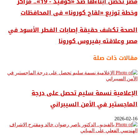
مصر تحصن أبناءها ضد «كوفيد - 19».. مراكز
وخطة توزيع «لقاح كورونا» فى المحافظات
الصحة تكشف حقيقة إصابات الفطر الأسود في
مصر وعلاقته بفيروس كورونا
مقالات ذات صلة
الإعلامية نسمة سليم تحصل على درجة
الماجستير في الأمن السيبراني
2026-02-16