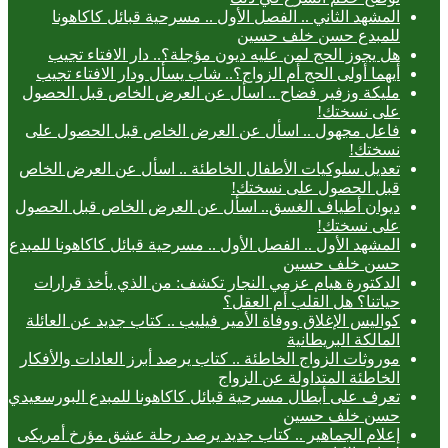
المشهد الثاني .. الفصل الأول .. مسرحية قبائل كاكاهونا
للمبدع حسن خلف حسين
هل يجوز الحج لمن عليه ديون مؤجلة؟.. دار الافتاء تجيب
أيهما أولى الحج أم الزواج؟.. شاب يسأل ودار الافتاء تجيب
مليكة وزفير فضاح .. اسأل عن العرض الخاص قبل الحصول
على نسختك!
فاعل مجهول .. اسأل عن العرض الخاص قبل الحصول على
نسختك!
تعديل سلوكيات الأطفال الخاطئة .. اسأل عن العرض الخاص
قبل الحصول على نسختك!
ديوان أطياف الغسق.. اسأل عن العرض الخاص قبل الحصول
على نسختك!
المشهد الأول .. الفصل الأول .. مسرحية قبائل كاكاهونا للمبدع
حسن خلف حسين
الدكتورة هيام عزمي النجار تكشف: من الذي يأخذ قرارات
حياتنا؟ هل القلب أم العقل؟
كواليس الإغلاق ووفاة الأمير فيليب .. كتاب جديد عن العائلة
المالكة البريطانية
موروثات الزواج الخاطئة .. كتاب يرصد أبرز العادات والأفكار
الخاطئة المتداولة عن الزواج
تعرف على أبطال مسرحية قبائل كاكاهونا للمبدع البورسعيدي
حسن خلف حسين
إعلام الجماهير .. كتاب جديد يرصد رحلة عشق مؤرخ أمريكى