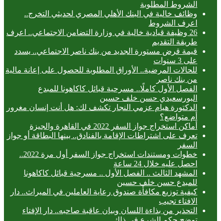
الشروط المطلوبة
وظائف خالية في البنك الأهلي المصري لحديثي التخرج..
اعرف الشروط
26 وظيفة قيادية خالية في وزارة التضامن الاجتماعي.. اعرف
طريقة التقديم
قيمة قرض مستورة الجديد من بنك ناصر الاجتماعي.. يسدد
على 3 سنوات
للحالات المرضية.. الأوراق المطلوبة للحصول على إعانة مالية
من بنك ناصر
الفصل الأول كاملًا.. مسرحية قبائل كاكاهونا للمبدع
البورسعيدي حسن خلف حسين
الدكتورة هيام عزمي النجار تكشف لك: هل أنت إنسان مغرور
أم متواضع؟
أماكن استخراج جواز السفر 2022 في القاهرة والجيزة
تعرف على اشتراطات الإقامة بالفنادق.. بينها البطاقة أو جواز
السفر
خطوات ومستندات استخراج جواز السفر أول مرة 2022..
احصل عليه خلال 24 ساعة
المشهد الثالث .. الفصل الأول .. مسرحية قبائل كاكاهونا
للمبدع حسن خلف حسين
كيفية توزيع مكافأة صندوق رعاية العاملين في الميراث.. دار
الافتاء تجيب
التحذير من بذاءة اللسان وبيان عاقبة صاحبه.. دار الإفتاء
توضح حكم الشرع في ذلك