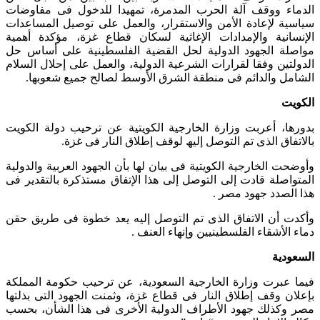
الدماء ووقف آلة الحرب المدمرة، تمهيدا للدخول فى مفاوضات
سياسية لإعادة الأمن والاستقرار، والعمل على توصيل المساعدات
الإنسانية والإمدادات الإغاثية لسكان قطاع غزة، مؤكدة أهمية
مواصلة الجهود الدولية لحل القضية الفلسطينية على أساس حل
الدولتين وفقا لقرارات الشرعية الدولية، والعمل على إحلال السلام
الشامل والدائم فى منطقة الشرق الأوسط لصالح جميع شعوبها.
الكويت
بدورها، أعربت وزارة الخارجیة الكویتیة عن ترحیب دولة الكویت
بالاتفاق الذى تم التوصل إلیھ لوقف إطلاق النار فى غزة.
وأوضحت الخارجية الكويتية فى بيان لها بأن الجھود العربیة والدولیة
المتواصلة قادت إلى التوصل إلى ھذا الإتفاق مستذكرة بالتقدیر فى
ھذا الصدد جھود مصر .
وأكدت أن الاتفاق الذى تم التوصل إلیه یعد خطوة فى طریق حقن
دماء الأشقاء الفلسطینیین وإنھاء العنف .
السعودية
فيما عبرت وزارة الخارجية السعودية، عن ترحيب حكومة المملكة
بإعلان وقف إطلاق النار فى قطاع غزة، وثمنت الجهود التى بذلتها
مصر وكذلك جهود الأطراف الدولية الأخرى فى هذا الشأن، بحسب