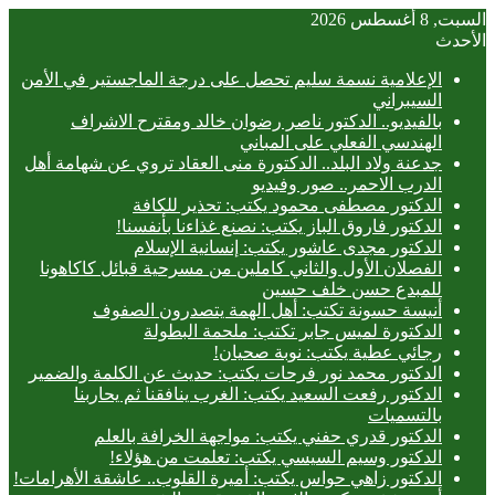
السبت, 8 أغسطس 2026
الأحدث
الإعلامية نسمة سليم تحصل على درجة الماجستير في الأمن
السيبراني
بالفيديو.. ‎الدكتور ناصر رضوان خالد ومقترح الاشراف
الهندسي الفعلي على المباني
جدعنة ولاد البلد.. الدكتورة منى العقاد تروي عن شهامة أهل
الدرب الاحمر.. صور وفيديو
الدكتور مصطفى محمود يكتب: تحذير للكافة
الدكتور فاروق الباز يكتب: نصنع غذاءنا بأنفسنا!
الدكتور مجدى عاشور يكتب: إنسانية الإسلام
الفصلان الأول والثاني كاملين من مسرحية قبائل كاكاهونا
للمبدع حسن خلف حسين
أنيسة حسونة تكتب: أهل الهمة يتصدرون الصفوف
الدكتورة لميس جابر تكتب: ملحمة البطولة
رجائي عطية يكتب: نوبة صحيان!
الدكتور محمد نور فرحات يكتب: حديث عن الكلمة والضمير
الدكتور رفعت السعيد يكتب: الغرب ينافقنا ثم يحاربنا
بالتسميات
الدكتور قدري حفني يكتب: مواجهة الخرافة بالعلم
الدكتور وسيم السيسي يكتب: تعلمت من هؤلاء!
الدكتور زاهي حواس يكتب: أميرة القلوب.. عاشقة الأهرامات!