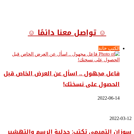
☺ تواصل معنا دائمًا ☺
الكتب خانة
فاعل مجهول .. اسأل عن العرض الخاص قبل
الحصول على نسختك!
2022-06-14
سوزان
2022-03-12
التميمي
سوزان التميمي تكتب: جدلية الرسم والتهشير
تكتب: