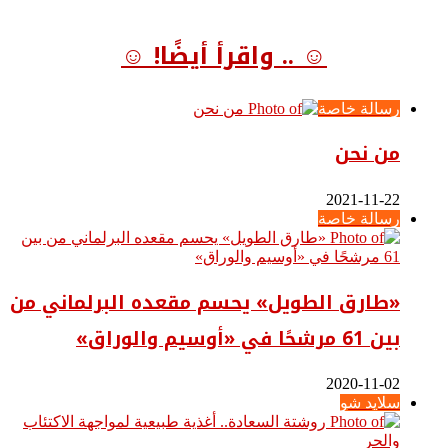
☺ .. واقرأ أيضًا! ☺
رسالة خاصة
من نحن
2021-11-22
رسالة خاصة
«طارق الطويل» يحسم مقعده البرلماني من
بين 61 مرشحًا في «أوسيم والوراق»
2020-11-02
سلايد شو