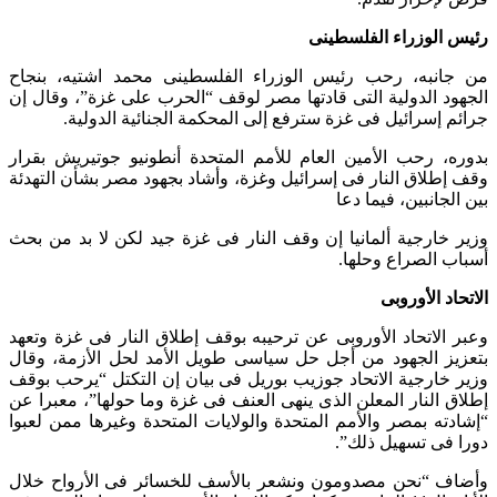
رئيس الوزراء الفلسطينى
من جانبه، رحب رئيس الوزراء الفلسطينى محمد اشتيه، بنجاح
الجهود الدولية التى قادتها مصر لوقف “الحرب على غزة”، وقال إن
جرائم إسرائيل فى غزة سترفع إلى المحكمة الجنائية الدولية.
بدوره، رحب الأمين العام للأمم المتحدة أنطونيو جوتيريش بقرار
وقف إطلاق النار فى إسرائيل وغزة، وأشاد بجهود مصر بشأن التهدئة
بين الجانبين، فيما دعا
وزير خارجية ألمانيا إن وقف النار فى غزة جيد لكن لا بد من بحث
أسباب الصراع وحلها.
الاتحاد الأوروبى
وعبر الاتحاد الأوروبى عن ترحيبه بوقف إطلاق النار فى غزة وتعهد
بتعزيز الجهود من أجل حل سياسى طويل الأمد لحل الأزمة، وقال
وزير خارجية الاتحاد جوزيب بوريل فى بيان إن التكتل “يرحب بوقف
إطلاق النار المعلن الذى ينهى العنف فى غزة وما حولها”، معبرا عن
“إشادته بمصر والأمم المتحدة والولايات المتحدة وغيرها ممن لعبوا
دورا فى تسهيل ذلك”.
وأضاف “نحن مصدومون ونشعر بالأسف للخسائر فى الأرواح خلال