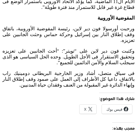
الأيام ال11 الماضية، كما يؤكد الاتحاد الأوروبى باستمرار الوضع فى
قطاع غزة غير قابل للاستمرار منذ فترة طويلة”.
المفوضية الأوروبية
ورحبت أورسولا فون دير لاين، رئيسة المفوضية الأوروبية، باتفاق
وقف إطلاق النار بين إسرائيل وحركة حماس وحثت الجانبين على
تعزيزه.
وكتبت فون دير لاين على “تويتر”: “أحث الجانبين على تعزيزه
وتحقيق الاستقرار فى الأجل الطويل. وحده الحل السياسى هو الذى
سيجلب السلام والأمن الدائمين للجميع”.
فى سياق متصل، أشاد وزير الخارجية البريطانى دومينيك راب
بالاتفاق، داعيا كل الأطراف إلى العمل على صمود وقف إطلاق النار
وإنهاء الدائرة غير المقبولة من العنف وفقدان حياة المدنيين.
شارك هذا الموضوع:
فيس بوك
X
معجب بهذه: