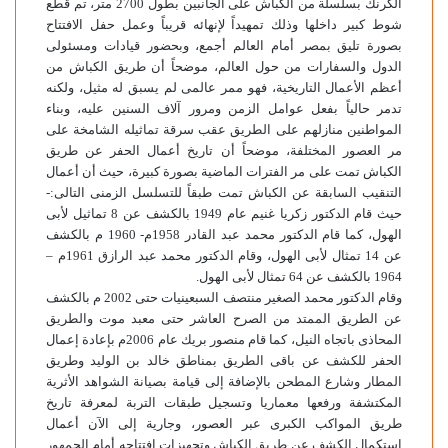
الكرنك بسلسلة من الكباش على الجانبين بطول 2700 متر، تم قطع
شوط كبير داخلها وذلك تمهيداً لإنهائه قريباً وعمل حفل الافتتاح
بصورة تليق بمصر أمام العالم أجمع، وبحضور قيادات ومسئولى
الدول والسفارات من حول العالم، موضحاً أن طريق الكباش من
أعظم الأعمال التاريخية، فهو ممر عالمى لم يسبق له مثيل، ولكنه
تدمر حالياً بفعل عوامل الزمن ومرور آلاف السنين عليه، وبناء
المواطنين منازلهم على الطريق عقب سرقة تماثيله الشامخة على
مر العصور المختلفة، موضحاً أن تاريخ أعمال الحفر عن طريق
الكباش تمت على مر الفترات الماضية بصورة كبيرة، حيث أن أعمال
التنقيب السابقة عن الكباش تمت طبقاً للتسلسل الزمنى التالى:-
حيث قام الدكتور زكريا غنيم عام 1949 بالكشف عن 8 تماثيل لأبى
الهول، كما قام الدكتور محمد عبد القادر 1958م- 1960 م بالكشف
عن 14 تمثال لأبى الهول، وقام الدكتور محمد عبد الرازق 1961م –
1964 بالكشف عن 64 تمثال لأبى الهول.
وقام الدكتور محمد الصغير منتصف السبعينيات حتى 2002 م بالكشف
عن الطريق الممتد من الصرح العاشر حتى معبد موت والطريق
المحاذى باتجاه النيل، كما قام منصور بريك عام 2006م بإعادة إعمال
الحفر للكشف عن باقى الطريق بمناطق خالد بن الوليد وطريق
المطار وشارع المطحن بالإضافة إلى قيامة بصيانة الشواهد الأثرية
المكتشفة ورفعها معماريا وتسجيل طبقات التربة لمعرفة تاريخ
طريق المواكب الكبرى عبر العصور، وجارية إلى الآن أعمال
استكمال الكشف عن طريق الكباش وتجهيزات افتتاحه أمام الجمهور