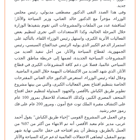
جديد.
وفى هذا الصدد التقى الدكتور مصطفى مدبولي، رئيس مجلس
الوزراء، مؤخراً مع الدكتور خالد العناني، وزير السياحة والآثار؛
لمناقشة عدد من الملفات والمشروعات التي تقوم بتنفيذها الوزارة
خلال المرحلة الحالية، وكذا الاستعدادات التي تجرى لتنظيم بعض
الفعاليات الأثرية الكبرى، واستهل رئيس الوزراء اللقاء، بالتأكيد على
استمرار الدعم الكبير الذي يوليه الرئيس عبدالفتاح السيسي، رئيس
الجمهورية، لقطاع السياحة والآثار، من أجل تنفيذ العديد من
المشروعات السياحية الجديدة، لضمها إلى خريطة مناطق الجذب
السياحي عالميا، فضلا عن دعم كافة المشروعات الكبرى في قطاع
الآثار، الذي شهد العديد من الاكتشافات المهمة خلال الفترة الماضية.
وخلال لقاء رئيس الوزراء، استعرض الدكتور خالد العناني المقترحات
الخاصة بتنظيم افتتاح بعض الفعاليات الكبرى، والتي من بينها مشروع
تطوير طريق الكباش بالأقصر، والجهود المبذولة لتنظيم حفل افتتاح
المتحف المصري الكبير، وكذلك الاستعداد للاحتفال بمرور 100 عام
على اكتشاف مقبرة الملك توت عنخ آمون ، ومرور 200 عام على فك
رموز حجر رشيد.
وعن العمل فى المشروع القومى “إحياء طريق الكباش” يقول أحمد
عربى، مدير عام معبد الأقصر، أنه تم الانتهاء من أكثر من 97% من
العمل بالطريق، وينتظر أن يتم افتتاحه فى حفل عالمى نهاية شهر
يونيو المقبل، ليضاهى الاحتفالات العالمية لدعم حركة السياحة والآثار