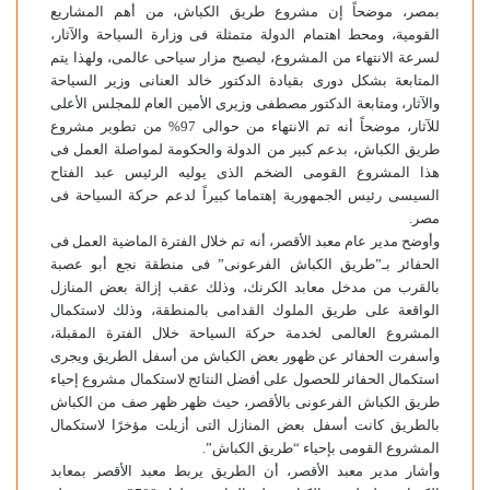
بمصر، موضحاً إن مشروع طريق الكباش، من أهم المشاريع
القومية، ومحط اهتمام الدولة متمثلة فى وزارة السياحة والآثار،
لسرعة الانتهاء من المشروع، ليصبح مزار سياحى عالمى، ولهذا يتم
المتابعة بشكل دورى بقيادة الدكتور خالد العنانى وزير السياحة
والآثار، ومتابعة الدكتور مصطفى وزيرى الأمين العام للمجلس الأعلى
للآثار، موضحاً أنه تم الانتهاء من حوالى 97% من تطوير مشروع
طريق الكباش، بدعم كبير من الدولة والحكومة لمواصلة العمل فى
هذا المشروع القومى الضخم الذى يوليه الرئيس عبد الفتاح
السيسى رئيس الجمهورية إهتماما كبيراً لدعم حركة السياحة فى
مصر.
وأوضح مدير عام معبد الأقصر، أنه تم خلال الفترة الماضية العمل فى
الحفائر بـ”طريق الكباش الفرعونى” فى منطقة نجع أبو عصبة
بالقرب من مدخل معابد الكرنك، وذلك عقب إزالة بعض المنازل
الواقعة على طريق الملوك القدامى بالمنطقة، وذلك لاستكمال
المشروع العالمى لخدمة حركة السياحة خلال الفترة المقبلة،
وأسفرت الحفائر عن ظهور بعض الكباش من أسفل الطريق ويجرى
استكمال الحفائر للحصول على أفضل النتائج لاستكمال مشروع إحياء
طريق الكباش الفرعونى بالأقصر، حيث ظهر ظهر صف من الكباش
بالطريق كانت أسفل بعض المنازل التى أزيلت مؤخرًا لاستكمال
المشروع القومى بإحياء “طريق الكباش”.
وأشار مدير معبد الأقصر، أن الطريق يربط معبد الأقصر بمعابد