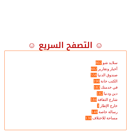
☺ التصفح السريع ☺
سلايد شو
802
أخبار وتقارير
602
صندوق الدنيا
558
الكتب خانة
190
في خدمتك
183
دين ودنيا
182
شارع الثقافة
184
خارج الإطار
3
رسالة خاصة
148
مساحة للاختلاف
138