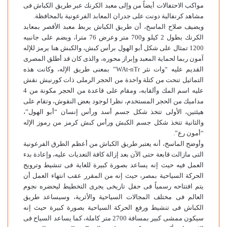
مواكب الاحتفالات أيضاً من وإلى معبد الكرنك عبر طريق الكباش فى
مشاهد كرنفالية دونت على جدران المعابد الفرعونية بالمحافظة.
ويضيف صلاح الماسخ، أن طريق الكباش يربط معبد الأقصر بمعابد
الكرنك بطول 2 كيلو و700 متر وعرض 76 مترا، ويضم على جانبيه
1200 تمثال على شكل أبو الهول برأس كبش، والكبش هنا يرمز للإله
آمون ربما لحماية المعبد وإبراز محوره، والذى كان قد أطلق المصرى
القديم عليه “وات نثر WAt-nTr” بمعنى طريق الإله، وكانت هذه
التماثيل تنحت من كتلة واحدة من الحجر الرملى ذات كورنيش نقش
عليه اسم المك وألقابه، ومقام على قاعدة من الحجر مكونة من 4
مداميك من الحجر المستخدم، نظرا لوجود بعض النقوش، وتقام على
هيئتين، الأولى تتخذ شكل جسم أسد ورأس إنسان “أبو الهول”،
والثانية تتخذ شكل جسم الكبش ورأس كبش كرمز من رموز الإله
“أمون رع”.
وأوضح الماسخ، أنه يعتبر طريق الكباش من أعظم الطرق الفرعونية
التى مازالت قابعة حتى الآن بعد إزالة كافة التعديات عليه، وإعادة بدء
العمل فيه حيث إنه يساعد بصورة كبيرة للغاية فى تنشيط وترويج
الحركة السياحية بمصر، حيث إنه من المقرر عقب انتهاء العمل أن
يتم افتتاحه رسمياً فى حفل تاريخى يجرى التخطيط ليحضره نجوم
العالم فى مختلف المجالات السياحية والأثرية، وسيساعد طريق
الكباش فى تنشيط ورفع الحركة السياحية بصورة كبيرة حيث إنه
سيكون ممشى كبير بمسافة 2700 متر كاملة، كما يساعد السياح فى