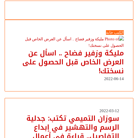
الكتب خانة
مليكة وزفير فضاح .. اسأل عن
العرض الخاص قبل الحصول على
نسختك!
2022-06-14
سوزان
2022-03-12
سوزان التميمي تكتب: جدلية
التميمي
الرسم والتهشير في إبداع
تكتب:
جدلية
التفاصيل.. قراءة في أعمال
الرسم