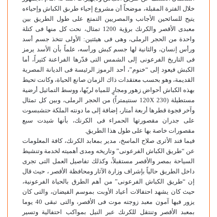
خلال الفترة المقبلة، موضحاً أن مشروع إحياء طرىق الكباش وإحياءه
يتيح للسائحين الأجانب والمصريين التمتع على طول الطريق بين
معبدى الأقصر والكرنك برؤية 1200 تمثال، نحت كل منها فى كتلة
واحدة من الحجر الرملى، وهى فى هيئتين: الأولى تتخذ جسم أسد
ورأس إنسان، والثانية لها جسم كبش ورأسه، علماً بأن الأسد يرمز
فى التاريخ الفرعونى إلى الشمس التى قدّرها الفراعنة كثيراً، أما
الكبش فيعود إلى “خنوم”، أحد الرموز الرئيسة فى الديانة المصرية
القديمة، وهو بحسب معتقدات ذاك الزمان صانع الحياة، وكانت تحيط
بهذه الكباش أحواض زهور ومجارٍ للمياه لريّها، ووسط التماثيل أرضية
مستطيلة (120X 230 سنتيمتراً) من الحجر الرملى، وبين كل تمثال
وآخر فجوة قطرها أربعة أمتار، إضافة إلى ما دونته الملكة حتشبسوت
على جدران مقصورتها الحمراء فى الكرنك، بأنها شيدت سبع
مقصورات خاصة بها على طول هذا الطريق.
فيما فند الأثرى صلاح الماسخ، مدير بمعابد الكرنك، كافة المعلومات
عن “طريق الكباش الفرعونى” وتاريخه ومدى أهميته لخدمة وتنشيط
السياحة بمصر والأقصر مستقبلاً، وكذلك تفاصيل العمل التى تجرى
داخل الطريق حالياً بإشراف وزارة الآثار ومحافظة الأقصر ، حيث قال
إن “طريق الكباش الفرعونى” من أهم الطرق بالحياة الفرعونية،
حيث كان يشهد احتفالات أعياد الأوبت بموسم الفيضان، والتى كان
يزور فيها آمون معبد زوجته موت فى الأقصر، والتى تبقى 40 يوما
بمعبد الأقصر وتنتقل للكرنك عبر النيل بمواكب احتفالية وتسير