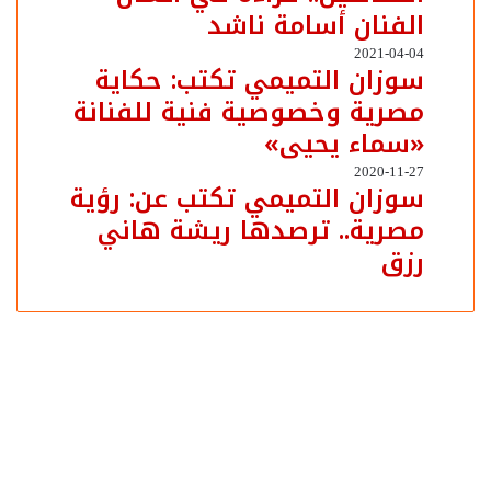
الفنان أسامة ناشد
والتهشير
في
سوزان
2021-04-04
إبداع
سوزان التميمي تكتب: حكاية
التميمي
التفاصيل..
مصرية وخصوصية فنية للفنانة
تكتب:
قراءة
حكاية
«سماء يحيى»
في
مصرية
أعمال
وخصوصية
سوزان
2020-11-27
الفنان
سوزان التميمي تكتب عن: رؤية
فنية
التميمي
أسامة
للفنانة
مصرية.. ترصدها ريشة هاني
تكتب
ناشد
«سماء
عن:
رزق
يحيى»
رؤية
مصرية..
ترصدها
ريشة
هاني
رزق