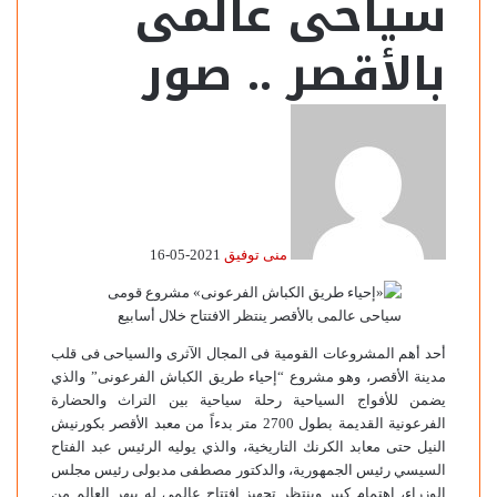
سياحى عالمى
بالأقصر .. صور
منى توفيق
2021-05-16
أحد أهم المشروعات القومية فى المجال الآثرى والسياحى فى قلب
مدينة الأقصر، وهو مشروع “إحياء طريق الكباش الفرعونى” والذي
يضمن للأفواج السياحية رحلة سياحية بين التراث والحضارة
الفرعونية القديمة بطول 2700 متر بدءاً من معبد الأقصر بكورنيش
النيل حتى معابد الكرنك التاريخية، والذي يوليه الرئيس عبد الفتاح
السيسي رئيس الجمهورية، والدكتور مصطفى مدبولى رئيس مجلس
الوزراء، إهتمام كبير وينتظر تجهيز إفتتاح عالمى له يبهر العالم من