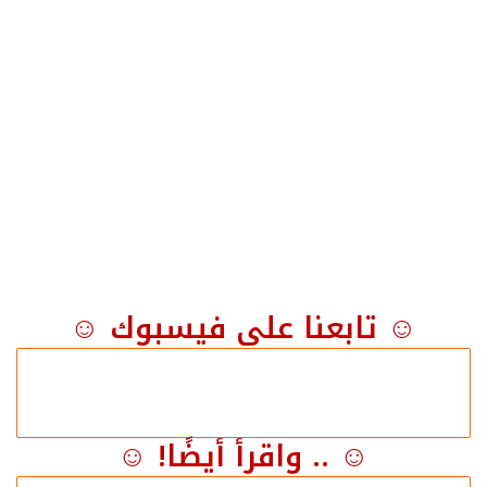
☺ تابعنا على فيسبوك ☺
☺ .. واقرأ أيضًا! ☺