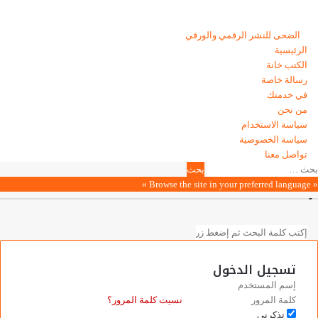
الضحى © علامة مسجلة, جميع الحقوق محفوظة | 2020 - 2026 | تصميم وإدارة
:
الضحى للنشر الرقمي والورقي
الرئيسية
الكتب خانة
رسالة خاصة
في خدمتك
من نحن
سياسة الاستخدام
سياسة الخصوصية
تواصل معنا
ر
Vibe
غلاق
لبحث
Pocke
Twitte
Pinteres
LinkedI
Telegra
Faceboo
WhatsAp
Odnoklassnik
ن:
لذهاب
« Browse the site in your preferred language »
لى
لأعلى
غلاق
بحث
غلاق
عن
تسجيل الدخول
نسيت كلمة المرور؟
تذكرني