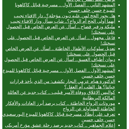
المشهد الثاني .. الفصل الأول .. مسرحية قبائل كاكاهونا
للمبدع حسن خلف حسين
هل يجوز الحج لمن عليه ديون مؤجلة؟.. دار الافتاء تجيب
أيهما أولى الحج أم الزواج؟.. شاب يسأل ودار الافتاء تجيب
مليكة وزفير فضاح .. اسأل عن العرض الخاص قبل الحصول
على نسختك!
فاعل مجهول .. اسأل عن العرض الخاص قبل الحصول على
نسختك!
تعديل سلوكيات الأطفال الخاطئة .. اسأل عن العرض الخاص
قبل الحصول على نسختك!
ديوان أطياف الغسق.. اسأل عن العرض الخاص قبل الحصول
على نسختك!
المشهد الأول .. الفصل الأول .. مسرحية قبائل كاكاهونا للمبدع
حسن خلف حسين
الدكتورة هيام عزمي النجار تكشف: من الذي يأخذ قرارات
حياتنا؟ هل القلب أم العقل؟
كواليس الإغلاق ووفاة الأمير فيليب .. كتاب جديد عن العائلة
المالكة البريطانية
موروثات الزواج الخاطئة .. كتاب يرصد أبرز العادات والأفكار
الخاطئة المتداولة عن الزواج
تعرف على أبطال مسرحية قبائل كاكاهونا للمبدع البورسعيدي
حسن خلف حسين
إعلام الجماهير .. كتاب جديد يرصد رحلة عشق مؤرخ أمريكى