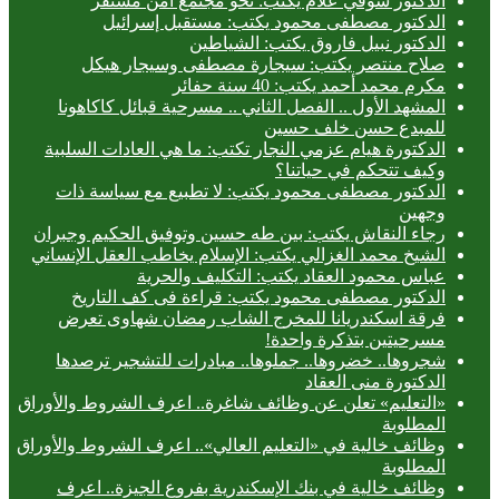
الدكتور شوقي علام يكتب: نحو مجتمع آمن مستقر
الدكتور مصطفى محمود يكتب: مستقبل إسرائيل
الدكتور نبيل فاروق يكتب: الشياطين
صلاح منتصر يكتب: سيجارة مصطفى وسيجار هيكل
مكرم محمد أحمد يكتب: 40 سنة حفائر
المشهد الأول .. الفصل الثاني .. مسرحية قبائل كاكاهونا
للمبدع حسن خلف حسين
الدكتورة هيام عزمي النجار تكتب: ما هي العادات السلبية
وكيف تتحكم في حياتنا؟
الدكتور مصطفى محمود يكتب: لا تطبيع مع سياسة ذات
وجهين
رجاء النقاش يكتب: بين طه حسين وتوفيق الحكيم وجبران
الشيخ محمد الغزالي يكتب: الإسلام يخاطب العقل الإنساني
عباس محمود العقاد يكتب: التكليف والحرية
الدكتور مصطفى محمود يكتب: قراءة فى كف التاريخ
فرقة اسكندريانا للمخرج الشاب رمضان شهاوى تعرض
مسرحيتين بتذكرة واحدة!
شجروها.. خضروها.. جملوها.. مبادرات للتشجير ترصدها
الدكتورة منى العقاد
«التعليم» تعلن عن وظائف شاغرة.. اعرف الشروط والأوراق
المطلوبة
وظائف خالية في «التعليم العالي».. اعرف الشروط والأوراق
المطلوبة
وظائف خالية في بنك الإسكندرية بفروع الجيزة.. اعرف