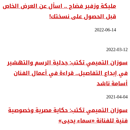
مليكة وزفير فضاح .. اسأل عن العرض الخاص
قبل الحصول على نسختك!
2022-06-14
سوزان
2022-03-12
التميمي
سوزان التميمي تكتب: جدلية الرسم والتهشير
تكتب:
جدلية
في إبداع التفاصيل.. قراءة في أعمال الفنان
الرسم
والتهشير
أسامة ناشد
في
إبداع
التفاصيل..
سوزان
2021-04-04
قراءة
التميمي
في
سوزان التميمي تكتب: حكاية مصرية وخصوصية
تكتب:
أعمال
حكاية
الفنان
فنية للفنانة «سماء يحيى»
مصرية
أسامة
وخصوصية
ناشد
فنية