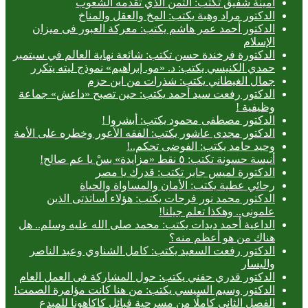
أمينة شفيق تكتب: الثمن الذي تقدمه الشعوب
الدكتور مراد وهبة يكتب: المخ والعقل والمناخ
الدكتور أحمد عمر هاشم يكتب: معركة العبور فى ميزان
الإسلام
الدكتورة فرخندة حسن تكتب: شائعة نهاية العالم في سبتمبر
حمدي الكنيسي يكتب: د. «مو. إبراهيم» نموذج ليته يتكرر
جمال الغيطاني يكتب: شذرات من ابن حزم
الدكتور رفعت سيد أحمد يكتب: حين تصبح «داعش» جماعة
وظيفية !
الدكتور مصطفى محمود يكتب: أبشروا !
الدكتور مجدى عاشور يكتب: الفقه الأعور وخطره على الأمة
وحيد حامد يكتب: الفوضى تحكم..!
أنيسة حسونة تكتب: ٥ نقط «مزايدة» بسْ يا عم صالح!
الدكتورة لميس جابر تكتب: قدرك يا مصر
رجائي عطية يكتب: الأمان والمساواة والحياة
الدكتور محمد نور فرحات يكتب: هؤلاء أساتذتى الذين
علمونى.. وهكذا تعلم جيلنا!
الداعية أحمد ديدات يكتب: محمد صلى الله عليه وسلم.. هل
هناك من هو أعظم منه؟
الدكتور رفعت السعيد يكتب: كامل الشناوي وعبد الناصر
واليسار
الدكتور قدري حفني يكتب: حول المشاركة فى العمل العام
الدكتور وسيم السيسي يكتب: من هنا كانت مؤامرة الصمت!
الفصل الثاني كاملًا من مسرحية قبائل كاكاهونا للمبدع