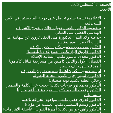
الجمعة, 7 أغسطس 2026
الأحدث
الإعلامية نسمة سليم تحصل على درجة الماجستير في الأمن
السيبراني
بالفيديو.. ‎الدكتور ناصر رضوان خالد ومقترح الاشراف
الهندسي الفعلي على المباني
جدعنة ولاد البلد.. الدكتورة منى العقاد تروي عن شهامة أهل
الدرب الاحمر.. صور وفيديو
الدكتور مصطفى محمود يكتب: تحذير للكافة
الدكتور فاروق الباز يكتب: نصنع غذاءنا بأنفسنا!
الدكتور مجدى عاشور يكتب: إنسانية الإسلام
الفصلان الأول والثاني كاملين من مسرحية قبائل كاكاهونا
للمبدع حسن خلف حسين
أنيسة حسونة تكتب: أهل الهمة يتصدرون الصفوف
الدكتورة لميس جابر تكتب: ملحمة البطولة
رجائي عطية يكتب: نوبة صحيان!
الدكتور محمد نور فرحات يكتب: حديث عن الكلمة والضمير
الدكتور رفعت السعيد يكتب: الغرب ينافقنا ثم يحاربنا
بالتسميات
الدكتور قدري حفني يكتب: مواجهة الخرافة بالعلم
الدكتور وسيم السيسي يكتب: تعلمت من هؤلاء!
الدكتور زاهي حواس يكتب: أميرة القلوب.. عاشقة الأهرامات!