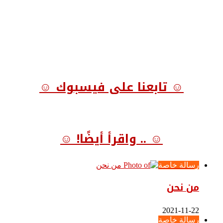
☺ تابعنا على فيسبوك ☺
☺ .. واقرأ أيضًا! ☺
رسالة خاصة
من نحن
2021-11-22
رسالة خاصة