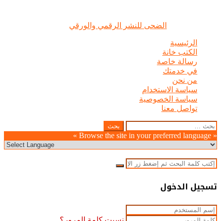
الضحى © علامة مسجلة, جميع الحقوق محفوظة | 2020 - 2026 |
تصميم وإدارة :
الضحى للنشر الرقمي والورقي
الرئيسية
الكتب خانة
رسالة خاصة
في خدمتك
من نحن
سياسة الاستخدام
سياسة الخصوصية
تواصل معنا
Odnoklassniki
WhatsApp
Facebook
Telegram
LinkedIn
Pinterest
Twitter
Pocket
Viber
زر
إغلاق
البحث
عن:
الذهاب
« Browse the site in your preferred language »
إلى
الأعلى
إغلاق
بحث
عن
إغلاق
تسجيل الدخول
نسيت كلمة المرور؟