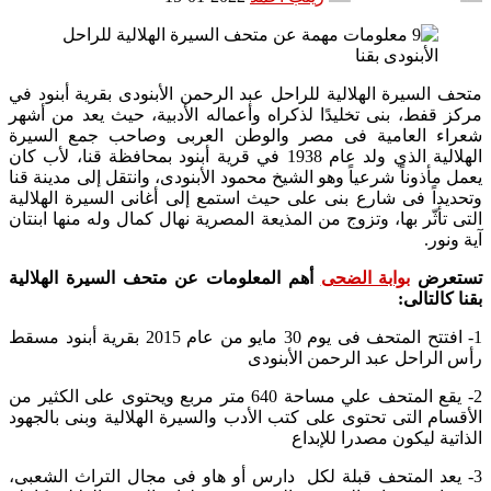
متحف السيرة الهلالية للراحل عبد الرحمن الأبنودى بقرية أبنود في
مركز قفط، بنى تخليدًا لذكراه وأعماله الأدبية، حيث يعد من أشهر
شعراء العامية فى مصر والوطن العربى وصاحب جمع السيرة
الهلالية الذي ولد عام 1938 في قرية أبنود بمحافظة قنا، لأب كان
يعمل مأذوناً شرعياً وهو الشيخ محمود الأبنودى، وانتقل إلى مدينة قنا
وتحديداً فى شارع بنى على حيث استمع إلى أغانى السيرة الهلالية
التى تأثّر بها، وتزوج من المذيعة المصرية نهال كمال وله منها ابنتان
آية ونور.
تستعرض
بوابة الضحى
أهم المعلومات عن متحف السيرة الهلالية
بقنا كالتالى:
1- افتتح المتحف فى يوم 30 مايو من عام 2015 بقرية أبنود مسقط
رأس الراحل عبد الرحمن الأبنودى
2- يقع المتحف علي مساحة 640 متر مربع ويحتوى على الكثير من
الأقسام التى تحتوى على كتب الأدب والسيرة الهلالية وبنى بالجهود
الذاتية ليكون مصدرا للإبداع
3- يعد المتحف قبلة لكل دارس أو هاو فى مجال التراث الشعبى،