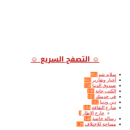
☺ التصفح السريع ☺
سلايد شو
802
أخبار وتقارير
602
صندوق الدنيا
558
الكتب خانة
190
في خدمتك
183
دين ودنيا
182
شارع الثقافة
184
خارج الإطار
3
رسالة خاصة
148
مساحة للاختلاف
138