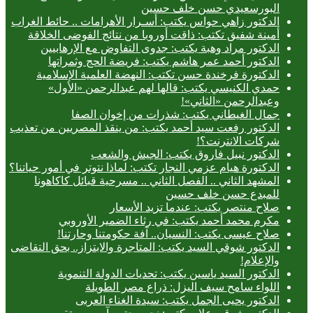
البورسعيدي حسن خلف حسين
الدكتور زاهي حواس يكتب: أسـرار الأهرامات .. حائط الغراب
أمينة شفيق تكتب: ذاقت أوروبا من نتائج الفوضى الخلاقة
الدكتور مراد وهبة يكتب: جدوى التفاوض مع الإرهابيين
الدكتور أحمد عمر هاشم يكتب: فريضة الحج وثمراتها
الدكتورة فرخندة حسن تكتب: النهضة العلمية الإسلامية
حمدي الكنيسي يكتب: قالها لهم عبدالرحمن «الأول»
وعبدالرحمن «الثاني»!
جمال الغيطاني يكتب: شذرات من إخوان الصفا
الدكتور رفعت سيد أحمد يكتب: من ينقذ المصريين من تعذيب
شركات الانترنت؟!
الدكتور نبيل فاروق يكتب: الجيش والشعب
الدكتورة هيام عزمي النجار تكتب: لماذا نتوتر في أمور حياتنا؟
المشهد الثاني .. الفصل الثاني .. مسرحية قبائل كاكاهونا
للمبدع حسن خلف حسين
صلاح منتصر يكتب: عندما تزيد الأسعار
مكرم محمد أحمد يكتب: في رثاء الضمير الأوروبي
صلاح عيسى يكتب: النسيان.. آفة حكومتنا وحارتنا!
الدكتور شوقي السيد يكتب: المتاجرة والابتزاز.. بحق التقاضى
والإعلام!
الدكتور السيد ياسين يكتب: تحديات الدولة التنموية
اللواء سامح سيف اليزل: ذراع مصر الطويلة
الدكتور يحيى الجمل يكتب: سيدة الغناء العربى