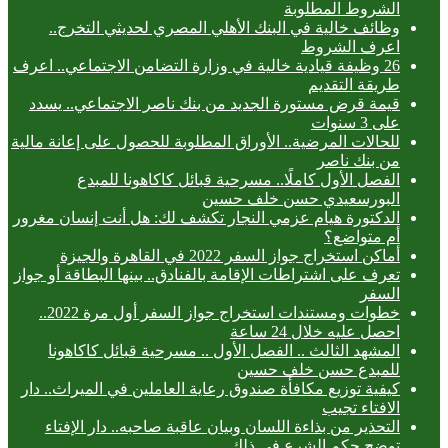
الشروط المطلوبة
وظائف خالية في البنك الأهلي المصري لحديثي التخرج..
اعرف الشروط
26 وظيفة قيادية خالية في وزارة التضامن الاجتماعي.. اعرف
طريقة التقديم
قيمة قرض مستورة الجديد من بنك ناصر الاجتماعي.. يسدد
على 3 سنوات
للحالات المرضية.. الأوراق المطلوبة للحصول على إعانة مالية
من بنك ناصر
الفصل الأول كاملًا.. مسرحية قبائل كاكاهونا للمبدع
البورسعيدي حسن خلف حسين
الدكتورة هيام عزمي النجار تكشف لك: هل أنت إنسان مغرور
أم متواضع؟
أماكن استخراج جواز السفر 2022 في القاهرة والجيزة
تعرف على اشتراطات الإقامة بالفنادق.. بينها البطاقة أو جواز
السفر
خطوات ومستندات استخراج جواز السفر أول مرة 2022..
احصل عليه خلال 24 ساعة
المشهد الثالث .. الفصل الأول .. مسرحية قبائل كاكاهونا
للمبدع حسن خلف حسين
كيفية توزيع مكافأة صندوق رعاية العاملين في الميراث.. دار
الافتاء تجيب
التحذير من بذاءة اللسان وبيان عاقبة صاحبه.. دار الإفتاء
توضح حكم الشرع في ذلك