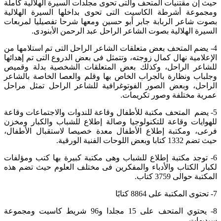
حيث إن مقتنيات المتحف والتى تحوى مجلدات السيرة الهلالية كاملة
ومجموعة أشرطة الكاسيت التى تحوى بداخلها السيرة الهلالية
بصوت شاعر الربابة جابر أبو حسين ومعها شرحا تفصيليا لمربعات
السيرة الهلالية بصوت الشاعر الراحل عبد الرحمن الأبنودى.
4- يضم المتحف بعض متعلقات الشاعر الراحل التى تم استلامها من
الإعلامية نهال كمال زوجته، وتتمثل فى بعض الدروع التى تم إهدائها
للشاعر الراحل، وكذلك بعض المتعلقات الشخصية بدلة وقميص
وجلباب ونظارة بالجراب الخاص بها وقلم والعصا الخاصة بالشاعر
الراحل، وبعض الصور الفوتوغرافية للشاعر الراحل تمثل مراحل
عمرية مختلفة وصور تكريمات.
5- يضم المتحف مكتبة للأطفال وقاعة للندوات والاجتماعات وقاعة
للهوايات وقاعة للتكنولوجيا وصالة إطلاع للشباب والكبار ومخزن
فرعى، ومكتبة إطلاع الأطفال معدة خصيصا لاستقبال الأطفال،
حيث تضم 1332 كتابا وبعض اللوحات الفنية الورقية.
6- توجد مكتبة إطلاع للشباب وهى مكتبة كبيرة بها كتب ومؤلفات
لكبار الكتاب والأدباء والمفكرين فى مختلف العلوم حيث تضم هذه
المكتبة حوالى 3759 كتاب.
7- تحتوى المكتبة على 8864 كتابًا
8- يحتوي المتحف على 15 مجلدا و96 شريط كاسيت ومجموعة
سيديهات.