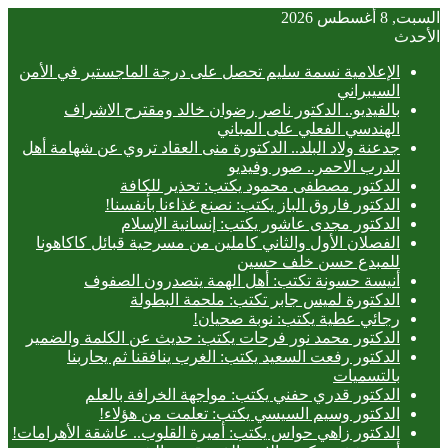
السبت, 8 أغسطس 2026
الأحدث
الإعلامية نسمة سليم تحصل على درجة الماجستير في الأمن
السيبراني
بالفيديو.. ‎الدكتور ناصر رضوان خالد ومقترح الاشراف
الهندسي الفعلي على المباني
جدعنة ولاد البلد.. الدكتورة منى العقاد تروي عن شهامة أهل
الدرب الاحمر.. صور وفيديو
الدكتور مصطفى محمود يكتب: تحذير للكافة
الدكتور فاروق الباز يكتب: نصنع غذاءنا بأنفسنا!
الدكتور مجدى عاشور يكتب: إنسانية الإسلام
الفصلان الأول والثاني كاملين من مسرحية قبائل كاكاهونا
للمبدع حسن خلف حسين
أنيسة حسونة تكتب: أهل الهمة يتصدرون الصفوف
الدكتورة لميس جابر تكتب: ملحمة البطولة
رجائي عطية يكتب: نوبة صحيان!
الدكتور محمد نور فرحات يكتب: حديث عن الكلمة والضمير
الدكتور رفعت السعيد يكتب: الغرب ينافقنا ثم يحاربنا
بالتسميات
الدكتور قدري حفني يكتب: مواجهة الخرافة بالعلم
الدكتور وسيم السيسي يكتب: تعلمت من هؤلاء!
الدكتور زاهي حواس يكتب: أميرة القلوب.. عاشقة الأهرامات!