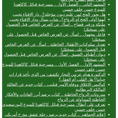
المشهد الثاني .. الفصل الأول .. مسرحية قبائل كاكاهونا
للمبدع حسن خلف حسين
هل يجوز الحج لمن عليه ديون مؤجلة؟.. دار الافتاء تجيب
أيهما أولى الحج أم الزواج؟.. شاب يسأل ودار الافتاء تجيب
مليكة وزفير فضاح .. اسأل عن العرض الخاص قبل الحصول
على نسختك!
فاعل مجهول .. اسأل عن العرض الخاص قبل الحصول على
نسختك!
تعديل سلوكيات الأطفال الخاطئة .. اسأل عن العرض الخاص
قبل الحصول على نسختك!
ديوان أطياف الغسق.. اسأل عن العرض الخاص قبل الحصول
على نسختك!
المشهد الأول .. الفصل الأول .. مسرحية قبائل كاكاهونا للمبدع
حسن خلف حسين
الدكتورة هيام عزمي النجار تكشف: من الذي يأخذ قرارات
حياتنا؟ هل القلب أم العقل؟
كواليس الإغلاق ووفاة الأمير فيليب .. كتاب جديد عن العائلة
المالكة البريطانية
موروثات الزواج الخاطئة .. كتاب يرصد أبرز العادات والأفكار
الخاطئة المتداولة عن الزواج
تعرف على أبطال مسرحية قبائل كاكاهونا للمبدع البورسعيدي
حسن خلف حسين
إعلام الجماهير .. كتاب جديد يرصد رحلة عشق مؤرخ أمريكى