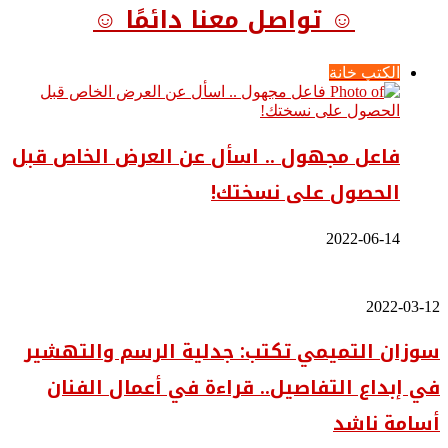
☺ تواصل معنا دائمًا ☺
الكتب خانة
فاعل مجهول .. اسأل عن العرض الخاص قبل
الحصول على نسختك!
2022-06-14
سوزان
2022-03-12
التميمي
سوزان التميمي تكتب: جدلية الرسم والتهشير
تكتب:
جدلية
في إبداع التفاصيل.. قراءة في أعمال الفنان
الرسم
والتهشير
أسامة ناشد
في
إبداع