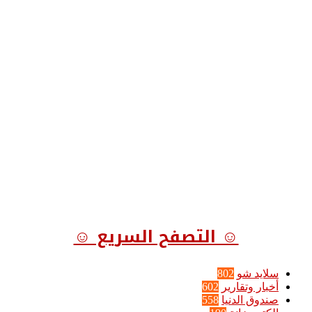
☺ التصفح السريع ☺
سلايد شو
802
أخبار وتقارير
602
صندوق الدنيا
558