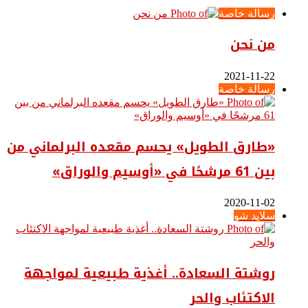
رسالة خاصة
من نحن
2021-11-22
رسالة خاصة
«طارق الطويل» يحسم مقعده البرلماني من
بين 61 مرشحًا في «أوسيم والوراق»
2020-11-02
سلايد شو
روشتة السعادة.. أغذية طبيعية لمواجهة
الاكتئاب والحر