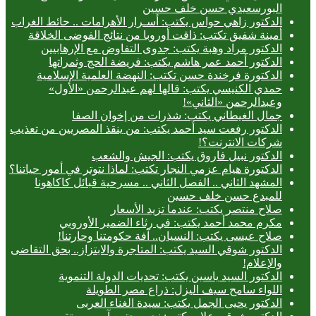
البورسعيدي حسن خلف حسين
الدكتور زاهي حواس يكتب: أسـرار الأهرامات .. حائط الغراب
أمينة شفيق تكتب: ذاقت أوروبا من نتائج الفوضى الخلاقة
الدكتور مراد وهبة يكتب: جدوى التفاوض مع الإرهابيين
الدكتور أحمد عمر هاشم يكتب: فريضة الحج وثمراتها
الدكتورة فرخندة حسن تكتب: النهضة العلمية الإسلامية
حمدي الكنيسي يكتب: قالها لهم عبدالرحمن «الأول»
وعبدالرحمن «الثاني»!
جمال الغيطاني يكتب: شذرات من إخوان الصفا
الدكتور رفعت سيد أحمد يكتب: من ينقذ المصريين من تعذيب
شركات الانترنت؟!
الدكتور نبيل فاروق يكتب: الجيش والشعب
الدكتورة هيام عزمي النجار تكتب: لماذا نتوتر في أمور حياتنا؟
المشهد الثاني .. الفصل الثاني .. مسرحية قبائل كاكاهونا
للمبدع حسن خلف حسين
صلاح منتصر يكتب: عندما تزيد الأسعار
مكرم محمد أحمد يكتب: في رثاء الضمير الأوروبي
صلاح عيسى يكتب: النسيان.. آفة حكومتنا وحارتنا!
الدكتور شوقي السيد يكتب: المتاجرة والابتزاز.. بحق التقاضى
والإعلام!
الدكتور السيد ياسين يكتب: تحديات الدولة التنموية
اللواء سامح سيف اليزل: ذراع مصر الطويلة
الدكتور يحيى الجمل يكتب: سيدة الغناء العربى