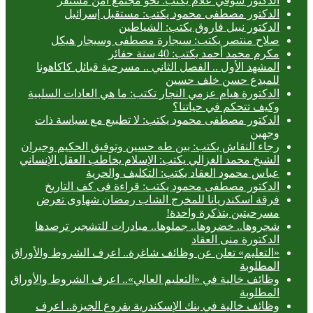
الدكتور شوقي علام يكتب: نحو مجتمع آمن مستقر
الدكتور مصطفى محمود يكتب: مستقبل إسرائيل
الدكتور نبيل فاروق يكتب: الشياطين
صلاح منتصر يكتب: سيجارة مصطفى وسيجار هيكل
مكرم محمد أحمد يكتب: 40 سنة حفائر
المشهد الأول .. الفصل الثاني .. مسرحية قبائل كاكاهونا
للمبدع حسن خلف حسين
الدكتورة هيام عزمي النجار تكتب: ما هي العادات السلبية
وكيف تتحكم في حياتنا؟
الدكتور مصطفى محمود يكتب: لا تطبيع مع سياسة ذات
وجهين
رجاء النقاش يكتب: بين طه حسين وتوفيق الحكيم وجبران
الشيخ محمد الغزالي يكتب: الإسلام يخاطب العقل الإنساني
عباس محمود العقاد يكتب: التكليف والحرية
الدكتور مصطفى محمود يكتب: قراءة فى كف التاريخ
فرقة اسكندريانا للمخرج الشاب رمضان شهاوى تعرض
مسرحيتين بتذكرة واحدة!
شجروها.. خضروها.. جملوها.. مبادرات للتشجير ترصدها
الدكتورة منى العقاد
«التعليم» تعلن عن وظائف شاغرة.. اعرف الشروط والأوراق
المطلوبة
وظائف خالية في «التعليم العالي».. اعرف الشروط والأوراق
المطلوبة
وظائف خالية في بنك الإسكندرية بفروع الجيزة.. اعرف