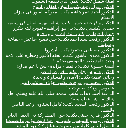
أمينة شفيق تكتب: الثمن الذي تقدمه الشعوب
الدكتور مراد وهبة يكتب: المخ والعقل والمناخ
الدكتور أحمد عمر هاشم يكتب: معركة العبور فى ميزان
الإسلام
الدكتورة فرخندة حسن تكتب: شائعة نهاية العالم في سبتمبر
حمدي الكنيسي يكتب: د. «مو. إبراهيم» نموذج ليته يتكرر
جمال الغيطاني يكتب: شذرات من ابن حزم
الدكتور رفعت سيد أحمد يكتب: حين تصبح «داعش» جماعة
وظيفية !
الدكتور مصطفى محمود يكتب: أبشروا !
الدكتور مجدى عاشور يكتب: الفقه الأعور وخطره على الأمة
وحيد حامد يكتب: الفوضى تحكم..!
أنيسة حسونة تكتب: ٥ نقط «مزايدة» بسْ يا عم صالح!
الدكتورة لميس جابر تكتب: قدرك يا مصر
رجائي عطية يكتب: الأمان والمساواة والحياة
الدكتور محمد نور فرحات يكتب: هؤلاء أساتذتى الذين
علمونى.. وهكذا تعلم جيلنا!
الداعية أحمد ديدات يكتب: محمد صلى الله عليه وسلم.. هل
هناك من هو أعظم منه؟
الدكتور رفعت السعيد يكتب: كامل الشناوي وعبد الناصر
واليسار
الدكتور قدري حفني يكتب: حول المشاركة فى العمل العام
الدكتور وسيم السيسي يكتب: من هنا كانت مؤامرة الصمت!
الفصل الثاني كاملًا من مسرحية قبائل كاكاهونا للمبدع