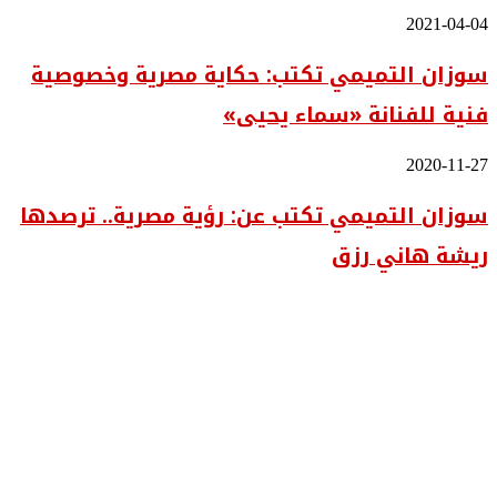
التفاصيل..
سوزان
2021-04-04
قراءة
التميمي
في
سوزان التميمي تكتب: حكاية مصرية وخصوصية
تكتب:
أعمال
حكاية
الفنان
فنية للفنانة «سماء يحيى»
مصرية
أسامة
وخصوصية
ناشد
فنية
سوزان
2020-11-27
للفنانة
التميمي
«سماء
سوزان التميمي تكتب عن: رؤية مصرية.. ترصدها
تكتب
يحيى»
عن:
ريشة هاني رزق
رؤية
مصرية..
ترصدها
ريشة
هاني
رزق