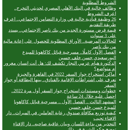
الشروط المطلوبة
وظائف خالية في البنك الأهلي المصري لحديثي التخرج..
اعرف الشروط
26 وظيفة قيادية خالية في وزارة التضامن الاجتماعي.. اعرف
طريقة التقديم
قيمة قرض مستورة الجديد من بنك ناصر الاجتماعي.. يسدد
على 3 سنوات
للحالات المرضية.. الأوراق المطلوبة للحصول على إعانة مالية
من بنك ناصر
الفصل الأول كاملًا.. مسرحية قبائل كاكاهونا للمبدع
البورسعيدي حسن خلف حسين
الدكتورة هيام عزمي النجار تكشف لك: هل أنت إنسان مغرور
أم متواضع؟
أماكن استخراج جواز السفر 2022 في القاهرة والجيزة
تعرف على اشتراطات الإقامة بالفنادق.. بينها البطاقة أو جواز
السفر
خطوات ومستندات استخراج جواز السفر أول مرة 2022..
احصل عليه خلال 24 ساعة
المشهد الثالث .. الفصل الأول .. مسرحية قبائل كاكاهونا
للمبدع حسن خلف حسين
كيفية توزيع مكافأة صندوق رعاية العاملين في الميراث.. دار
الافتاء تجيب
التحذير من بذاءة اللسان وبيان عاقبة صاحبه.. دار الإفتاء
توضح حكم الشرع في ذلك