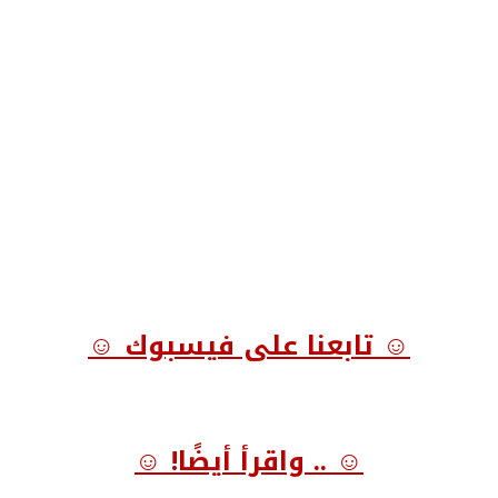
☺ تابعنا على فيسبوك ☺
☺ .. واقرأ أيضًا! ☺