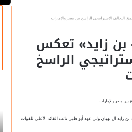
 التحالف الاستراتيجي الراسخ بين مصر والإمارات
بن زايد» تعكس
تراتيجي الراسخ
ت
سوزان
سو
التميمي
ال
تكتب:
تك
جدلية
حك
الرسم
مص
ن زايد آل نهيان ولى عهد أبو ظبى نائب القائد الأعلى للقوات
والتهشير
وخ
2022-03-12
في
فن