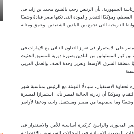
سوزان التميمي تكتب: جدلية الرسم
إبداع
للف
ة..
والتهشير في إبداع التفاصيل.. قراءة في
التفاصيل..
«س
سة الجمهورية، بأن الرئيس رحب بالشيخ محمد بن زايد فى
أعمال الفنان أسامة ناشد
قراءة
يح
لمعظم، ومؤكدًا التقدير والمودة التى تكنها مصر قيادةً وشعبًا
في
وابط التاريخية التى تجمع بين البلدين الشقيقين، وعمق ومتانة
أعمال
الفنان
أسامة
ناشد
صر على الاستمرار فى تعزيز التعاون الثنائى مع الإمارات فى
ة بين كبار المسئولين من البلدين بصورة دورية للتنسيق الحثيث
ليًا منطقة الشرق الأوسط وتعزيز وحدة الصف والعمل العربى
مية.
لحفاوة الاستقبال، متبادلًا التهنئة مع الرئيس بمناسبة شهر
تقدم، ومؤكدًا أن زيارته الحالية لمصر تأتى استمرارًا لمسيرة
ً وشعبًا وما يجمعهما من مصير ومستقبل واحد، ودعمًا لأواصر
مصر المحورى والراسخ كركيزة أساسية للأمن والاستقرار فى
قات المصرية الإماراتية فى المجالات السياسية والاقتصادية