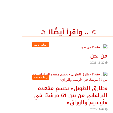
☺ .. واقرأ أيضًا! ☺
رسالة خاصة
من نحن
2021-11-22
رسالة خاصة
«طارق الطويل» يحسم مقعده
البرلماني من بين 61 مرشحًا في
«أوسيم والوراق»
2020-11-02