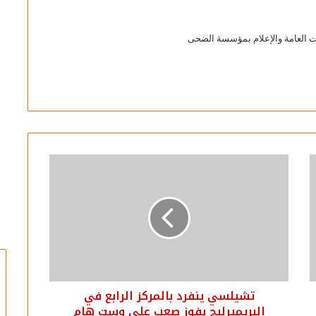
ات العامة والإعلام بمؤسسة الضحى
تشيلسي ينفرد بالمركز الرابع في
البريميرليج بفوز صعب على وست هام