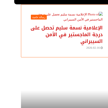
رسالة خاصة
الإعلامية نسمة سليم تحصل على
درجة الماجستير في الأمن
السيبراني
2026-02-16
زان
سوزان
تميمي
التميمي
تب:
تكتب
اية
عن:
رية
رؤية
صوصية
مصرية..
ية
ترصدها