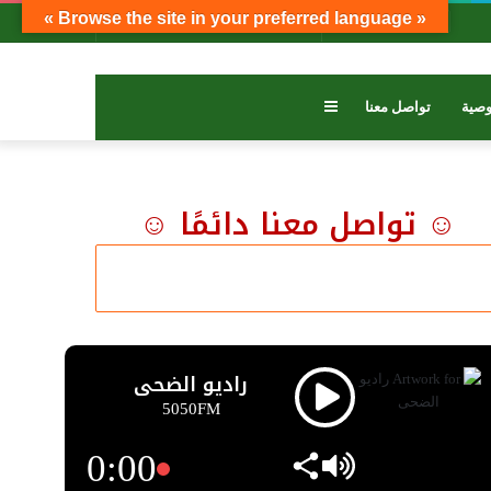
« Browse the site in your preferred language »
بحث
تسجيل
عمود
عن
الدخول
جانبي
عمود
صية
تواصل معنا
جانبي
☺ تواصل معنا دائمًا ☺
راديو الضحى
5050FM
0:00