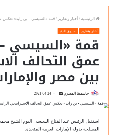
الرئيسية
/
أخبار وتقارير
/
قمة «السيسي – بن زايد» تعكس عمق
أخبار وتقارير
صندوق الدنيا
قمة «السيسي – 
عمق التحالف الاس
بين مصر والإمارا
سوزان
جاسمينا المصري
2021-04-24
التميمي
تكتب
عن:
رؤية
استقبل الرئيس عبد الفتاح السيسى اليوم الشيخ محمد ب
مصرية..
المسلحة بدولة الإمارات العربية المتحدة.
ترصدها