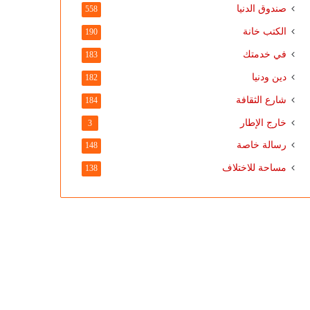
صندوق الدنيا
558
الكتب خانة
190
في خدمتك
183
دين ودنيا
182
شارع الثقافة
184
خارج الإطار
3
رسالة خاصة
148
مساحة للاختلاف
138