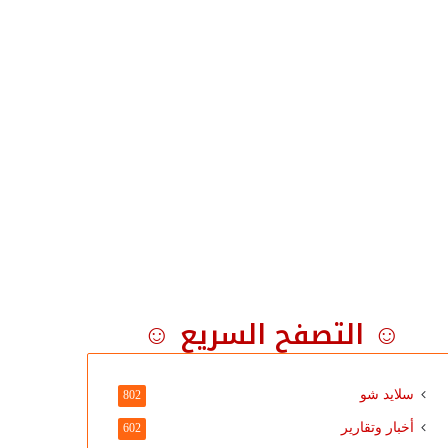
☺ التصفح السريع ☺
سلايد شو
802
أخبار وتقارير
602