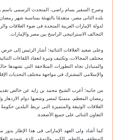
ريشة
2020-11-27
سوزان التميمي تكتب عن: رؤية مصري
هاني
وصرح السفير بسام راضى، المتحدث الرسمى باسم رئا
ترصدها ريشة هاني رزق
رزق
بلده الثانى مصر، متقدمًا بالتهنئة بمناسبة شهر رمضان ا
لدولة الإمارات العربية المتحدة فى ضوء العلاقات والر
التحالف الاستراتيجى الراسخ بين مصر والإمارات.
وعلى صعيد العلاقات الثنائية؛ أشار الرئيس إلى حرص م
مختلف المجالات، وتكثيف وتيرة انعقاد اللقاءات الثنائي
والمتبادل تجاه التطورات المتلاحقة التى تشهدها حا
والإسلامى المشترك فى مواجهة مختلف التحديات الإقلي
من جانبه؛ أعرب الشيخ محمد بن زايد عن خالص تقديره 
رمضان المعظم، متمنيًا لمصر وشعبها دوام الازدهار وال
العلاقات الوثيقة والمتميزة التى تربط البلدين حكومة
التعاون الثنائى على جميع الأصعدة.
كما أشاد ولى العهد الإماراتى فى هذا الإطار بدور 
المنطقة، وبالتطور الكبير والنوعى الذى شهدته العلا