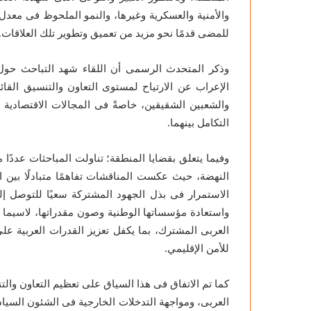
والأمنية والعسكرية وغيرها، والنمو الملحوظ فى معدل
للمضى قدمًا نحو مزيد من تعميق وتطوير تلك العلاقات.
وذكر المتحدث الرسمى أن اللقاء شهد التباحث حول 
الإعراب عن الارتياح لمستوى التعاون والتنسيق القائم
والشعبين الشقيقين، خاصةً فى المجالات الاقتصادية وا
التكامل بينهما.
وفيما يتعلق بقضايا المنطقة؛ تناولت المباحثات عددًا
النهضة، حيث عكست المناقشات تفاهمًا متبادلًا بين ا
الاستمرار فى بذل الجهود المشتركة سعيًا للتوصل إ
واستعادة مؤسساتها الوطنية وصون مقدراتها، لاسيما 
العربى المشترك، بما يكفل تعزيز القدرات العربية على
للأمن الإقليمي.
كما تم الاتفاق فى هذا السياق على تعظيم التعاون وال
العربى، ومواجهة التدخلات الخارجية فى الشئون السياد