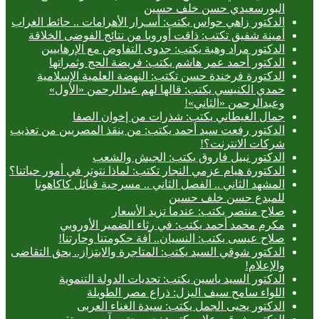
البورسعيدي حسن خلف حسين
الدكتور زاهي حواس يكتب: أسـرار الأهرامات .. حائط الغراب
أمينة شفيق تكتب: ذاقت أوروبا من نتائج الفوضى الخلاقة
الدكتور مراد وهبة يكتب: جدوى التفاوض مع الإرهابيين
الدكتور أحمد عمر هاشم يكتب: فريضة الحج وثمراتها
الدكتورة فرخندة حسن تكتب: النهضة العلمية الإسلامية
حمدي الكنيسي يكتب: قالها لهم عبدالرحمن «الأول»
وعبدالرحمن «الثاني»!
جمال الغيطاني يكتب: شذرات من إخوان الصفا
الدكتور رفعت سيد أحمد يكتب: من ينقذ المصريين من تعذيب
شركات الانترنت؟!
الدكتور نبيل فاروق يكتب: الجيش والشعب
الدكتورة هيام عزمي النجار تكتب: لماذا نتوتر في أمور حياتنا؟
المشهد الثاني .. الفصل الثاني .. مسرحية قبائل كاكاهونا
للمبدع حسن خلف حسين
صلاح منتصر يكتب: عندما تزيد الأسعار
مكرم محمد أحمد يكتب: في رثاء الضمير الأوروبي
صلاح عيسى يكتب: النسيان.. آفة حكومتنا وحارتنا!
الدكتور شوقي السيد يكتب: المتاجرة والابتزاز.. بحق التقاضى
والإعلام!
الدكتور السيد ياسين يكتب: تحديات الدولة التنموية
اللواء سامح سيف اليزل: ذراع مصر الطويلة
الدكتور يحيى الجمل يكتب: سيدة الغناء العربى