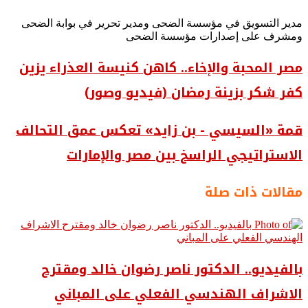
مدير التسويق في مؤسسة الضحى ومدير تحرير في بوابة الضحى
ومشرف على إصدارات مؤسسة الضحى
مصر المحبة والإخاء.. كاهن كنيسة العذراء يزين
كفر شكر بزينة رمضان (فيديو وصور)
قمة «السيسي - بن زايد» تعكس عمق التحالف
الاستراتيجي الراسخ بين مصر والإمارات
مقالات ذات صلة
بالفيديو.. ‎الدكتور ناصر رضوان خالد ومقترح
الاشراف الهندسي الفعلي على المباني