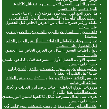
المشهد الثاني .. الفصل الأول .. مسرحية قبائل كاكاهونا
للمبدع حسن خلف حسين
هل يجوز الحج لمن عليه ديون مؤجلة؟.. دار الافتاء تجيب
أيهما أولى الحج أم الزواج؟.. شاب يسأل ودار الافتاء تجيب
مليكة وزفير فضاح .. اسأل عن العرض الخاص قبل الحصول
على نسختك!
فاعل مجهول .. اسأل عن العرض الخاص قبل الحصول على
نسختك!
تعديل سلوكيات الأطفال الخاطئة .. اسأل عن العرض الخاص
قبل الحصول على نسختك!
ديوان أطياف الغسق.. اسأل عن العرض الخاص قبل الحصول
على نسختك!
المشهد الأول .. الفصل الأول .. مسرحية قبائل كاكاهونا للمبدع
حسن خلف حسين
الدكتورة هيام عزمي النجار تكشف: من الذي يأخذ قرارات
حياتنا؟ هل القلب أم العقل؟
كواليس الإغلاق ووفاة الأمير فيليب .. كتاب جديد عن العائلة
المالكة البريطانية
موروثات الزواج الخاطئة .. كتاب يرصد أبرز العادات والأفكار
الخاطئة المتداولة عن الزواج
تعرف على أبطال مسرحية قبائل كاكاهونا للمبدع البورسعيدي
حسن خلف حسين
إعلام الجماهير .. كتاب جديد يرصد رحلة عشق مؤرخ أمريكى