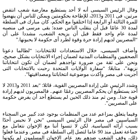
وقال الرئيس السيسى أنه لا أحد يستطيع معارضة شعب انتفض
مرتين، فى 2011 و2013، للإطاحة بحكومتين ويمكن للناس أن ينهضوا
للمرة الثالثة أو الرابعة إذا اختلفوا مع الحكم، كان مبارك فى السلطة
لمدة 30 عامًا قبل أن ينقلب الناس ضده؛ بقى مرسى فى منصبه
لمدة عام واحد فقط قبل أن يزيحه الشعب، مشددا على أن
“المصريين لديهم إرادة حرة وقوة لطرد أى حكومة لا يحبونها.”
وأضاف السيسى، خلال الاستعدادات للانتخابات: “لطالما دعونا
الصحفيين والمنظمات المدنية لضمان إجراء الانتخابات بشكل صحيح،
ونحن على ثقة من ضرورة تواجدهم لضمان أن تكون انتخاباتنا
نزيهة”، متابعًا: “سفارة الولايات المتحدة رحبت بالانتخابات التى
أجريت فى مصر وأكدت موضوعية انتخاباتنا ومصداقيتها”.
وشدد الرئيس على إرادة المصريين القوية، قائلا: “بعد 2011 و2013 لا
أحد يستطيع أن يحكم المصريين رغمًا عنهم.. فالمصريون لديهم إرادة
قوية جدا.. ومن ثم منذ ذلك الحين لم يستطع أحد أن يفرض حكومة
على المصريين”.
وفيما يتعلق بمزاعم عدد من المنظمات بوجود عدد كبير من السجناء
السياسيين فى مصر قال الرئيس السيسى “نحن لا نحبس أحدًا
بسبب آرائه السياسية. لكن لا تنسوا أننا مع الإخوان نتعامل مع
جماعة تعمل منذ 90 عاما لتصل إلى السلطة فى مصر. وعندما فعلوا
ذلك، وقف الشعب ضدهم بعد عام. الإخوان المسلمون لم يكونوا