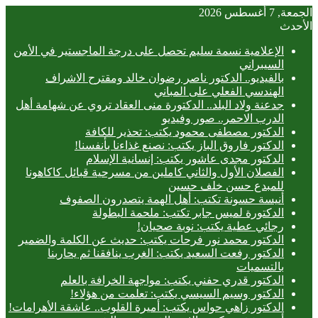
الجمعة, 7 أغسطس 2026
الأحدث
الإعلامية نسمة سليم تحصل على درجة الماجستير في الأمن
السيبراني
بالفيديو.. ‎الدكتور ناصر رضوان خالد ومقترح الاشراف
الهندسي الفعلي على المباني
جدعنة ولاد البلد.. الدكتورة منى العقاد تروي عن شهامة أهل
الدرب الاحمر.. صور وفيديو
الدكتور مصطفى محمود يكتب: تحذير للكافة
الدكتور فاروق الباز يكتب: نصنع غذاءنا بأنفسنا!
الدكتور مجدى عاشور يكتب: إنسانية الإسلام
الفصلان الأول والثاني كاملين من مسرحية قبائل كاكاهونا
للمبدع حسن خلف حسين
أنيسة حسونة تكتب: أهل الهمة يتصدرون الصفوف
الدكتورة لميس جابر تكتب: ملحمة البطولة
رجائي عطية يكتب: نوبة صحيان!
الدكتور محمد نور فرحات يكتب: حديث عن الكلمة والضمير
الدكتور رفعت السعيد يكتب: الغرب ينافقنا ثم يحاربنا
بالتسميات
الدكتور قدري حفني يكتب: مواجهة الخرافة بالعلم
الدكتور وسيم السيسي يكتب: تعلمت من هؤلاء!
الدكتور زاهي حواس يكتب: أميرة القلوب.. عاشقة الأهرامات!