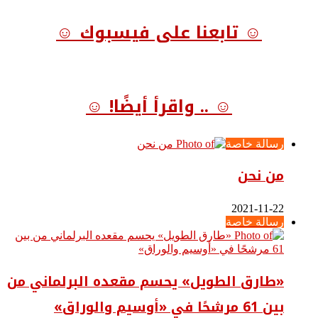
☺ تابعنا على فيسبوك ☺
☺ .. واقرأ أيضًا! ☺
رسالة خاصة
من نحن
2021-11-22
رسالة خاصة
«طارق الطويل» يحسم مقعده البرلماني من
بين 61 مرشحًا في «أوسيم والوراق»