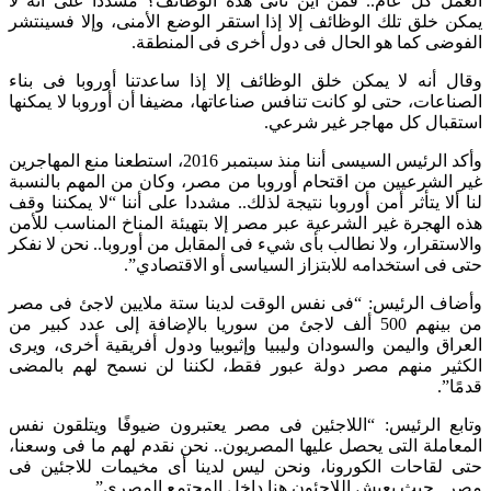
العمل كل عام.. فمن أين تأتى هذه الوظائف؟ مشددا على أنه لا
يمكن خلق تلك الوظائف إلا إذا استقر الوضع الأمنى، وإلا فسينتشر
الفوضى كما هو الحال فى دول أخرى فى المنطقة.
وقال أنه لا يمكن خلق الوظائف إلا إذا ساعدتنا أوروبا فى بناء
الصناعات، حتى لو كانت تنافس صناعاتها، مضيفا أن أوروبا لا يمكنها
استقبال كل مهاجر غير شرعي.
وأكد الرئيس السيسى أننا منذ سبتمبر 2016، استطعنا منع المهاجرين
غير الشرعيين من اقتحام أوروبا من مصر، وكان من المهم بالنسبة
لنا ألا يتأثر أمن أوروبا نتيجة لذلك.. مشددا على أننا “لا يمكننا وقف
هذه الهجرة غير الشرعية عبر مصر إلا بتهيئة المناخ المناسب للأمن
والاستقرار، ولا نطالب بأى شيء فى المقابل من أوروبا.. نحن لا نفكر
حتى فى استخدامه للابتزاز السياسى أو الاقتصادي”.
وأضاف الرئيس: “فى نفس الوقت لدينا ستة ملايين لاجئ فى مصر
من بينهم 500 ألف لاجئ من سوريا بالإضافة إلى عدد كبير من
العراق واليمن والسودان وليبيا وإثيوبيا ودول أفريقية أخرى، ويرى
الكثير منهم مصر دولة عبور فقط، لكننا لن نسمح لهم بالمضى
قدمًا”.
وتابع الرئيس: “اللاجئين فى مصر يعتبرون ضيوفًا ويتلقون نفس
المعاملة التى يحصل عليها المصريون.. نحن نقدم لهم ما فى وسعنا،
حتى لقاحات الكورونا، ونحن ليس لدينا أى مخيمات للاجئين فى
مصر.. حيث يعيش اللاجئون هنا داخل المجتمع المصرى”.