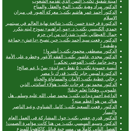
أمينة شفيق تكتب: الثمن الذي تقدمه الشعوب
الدكتور مراد وهبة يكتب: المخ والعقل والمناخ
الدكتور أحمد عمر هاشم يكتب: معركة العبور فى ميزان
الإسلام
الدكتورة فرخندة حسن تكتب: شائعة نهاية العالم في سبتمبر
حمدي الكنيسي يكتب: د. «مو. إبراهيم» نموذج ليته يتكرر
جمال الغيطاني يكتب: شذرات من ابن حزم
الدكتور رفعت سيد أحمد يكتب: حين تصبح «داعش» جماعة
وظيفية !
الدكتور مصطفى محمود يكتب: أبشروا !
الدكتور مجدى عاشور يكتب: الفقه الأعور وخطره على الأمة
وحيد حامد يكتب: الفوضى تحكم..!
أنيسة حسونة تكتب: ٥ نقط «مزايدة» بسْ يا عم صالح!
الدكتورة لميس جابر تكتب: قدرك يا مصر
رجائي عطية يكتب: الأمان والمساواة والحياة
الدكتور محمد نور فرحات يكتب: هؤلاء أساتذتى الذين
علمونى.. وهكذا تعلم جيلنا!
الداعية أحمد ديدات يكتب: محمد صلى الله عليه وسلم.. هل
هناك من هو أعظم منه؟
الدكتور رفعت السعيد يكتب: كامل الشناوي وعبد الناصر
واليسار
الدكتور قدري حفني يكتب: حول المشاركة فى العمل العام
الدكتور وسيم السيسي يكتب: من هنا كانت مؤامرة الصمت!
الفصل الثاني كاملًا من مسرحية قبائل كاكاهونا للمبدع