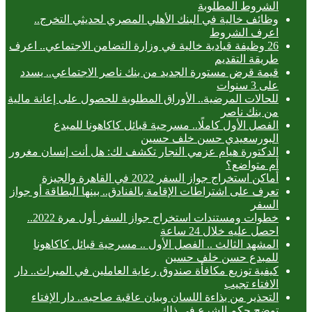
الشروط المطلوبة
وظائف خالية في البنك الأهلي المصري لحديثي التخرج..
اعرف الشروط
26 وظيفة قيادية خالية في وزارة التضامن الاجتماعي.. اعرف
طريقة التقديم
قيمة قرض مستورة الجديد من بنك ناصر الاجتماعي.. يسدد
على 3 سنوات
للحالات المرضية.. الأوراق المطلوبة للحصول على إعانة مالية
من بنك ناصر
الفصل الأول كاملًا.. مسرحية قبائل كاكاهونا للمبدع
البورسعيدي حسن خلف حسين
الدكتورة هيام عزمي النجار تكشف لك: هل أنت إنسان مغرور
أم متواضع؟
أماكن استخراج جواز السفر 2022 في القاهرة والجيزة
تعرف على اشتراطات الإقامة بالفنادق.. بينها البطاقة أو جواز
السفر
خطوات ومستندات استخراج جواز السفر أول مرة 2022..
احصل عليه خلال 24 ساعة
المشهد الثالث .. الفصل الأول .. مسرحية قبائل كاكاهونا
للمبدع حسن خلف حسين
كيفية توزيع مكافأة صندوق رعاية العاملين في الميراث.. دار
الافتاء تجيب
التحذير من بذاءة اللسان وبيان عاقبة صاحبه.. دار الإفتاء
توضح حكم الشرع في ذلك