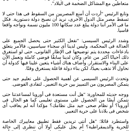
متعاطين مع المشاكل الضخمة فى البلاد”.
وتابع الرئيس “أردت أن أمنع المصريين من السقوط فى هذا حتى لا
تسقط مصر مثل الدول الأخرى، نريد أن نصبح دولة دستورية. فكل
ما فى الأمر أننا دولة يبلغ عدد سكانها 100 مليون نسمة ونواجه واقعا
قاسيا.
وشدد الرئيس السيسى: “نفعل الكثير حتى يحصل الجميع على
العدالة فى المحكمة، وليس لدينا أى سجناء سياسيين، فالأمر يتعلق
بادعاءات محددة يتم توضيحها فى الإطار القانونى، حتى لو استغرق
ذلك أحيانًا أكثر من عام، وكان لدينا سابقًا فوضى كاملة ونعمل الآن
على البناء والاستقرار. وأضاف هناك أشياء يتعين علينا فيها كدولة أن
نحاول ألا نذهب بعيدًا، لكن بناء دولة فاعلة يستغرق وقتًا.
وتحدث الرئيس السيسى عن أهمية الحصول على تعليم جيد حتى
يتمكن المصريون من التمييز بين حرية التعبير.. لتفادى الفوضى.
ووجه حديثه للمحاورة: “هل أنت مستعدة فى أوروبا لمساعدتنا حتى
نتمكن أيضًا من الحصول على مستوى تعليمى كما هو الحال فى
أوروبا؟ أو نظام صحى جيد مثل نظامك؟ مؤكدا أنه لم يعاقب أى
شخص فى بلادنا على حرية التعبير.
واستطرد قائلا: “هل أنتى تريدين فقط تطبيق معاييرك الخاصة
للحرية والديمقراطية؟ أم يجل عليكى أولا أن تنظرى إلى حالة