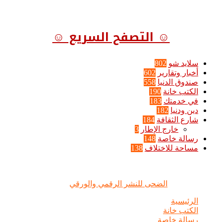
☺ التصفح السريع ☺
سلايد شو
802
أخبار وتقارير
602
صندوق الدنيا
558
الكتب خانة
190
في خدمتك
183
دين ودنيا
182
شارع الثقافة
184
خارج الإطار
3
رسالة خاصة
148
مساحة للاختلاف
138
الضحى © علامة مسجلة, جميع الحقوق محفوظة | 2020 - 2026 |
تصميم وإدارة :
الضحى للنشر الرقمي والورقي
الرئيسية
الكتب خانة
رسالة خاصة