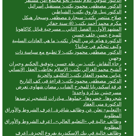
الدكتور شوقي علام يكتب: نحو مجتمع آمن مستقر
الدكتور مصطفى محمود يكتب: مستقبل إسرائيل
الدكتور نبيل فاروق يكتب: الشياطين
صلاح منتصر يكتب: سيجارة مصطفى وسيجار هيكل
مكرم محمد أحمد يكتب: 40 سنة حفائر
المشهد الأول .. الفصل الثاني .. مسرحية قبائل كاكاهونا
للمبدع حسن خلف حسين
الدكتورة هيام عزمي النجار تكتب: ما هي العادات السلبية
وكيف تتحكم في حياتنا؟
الدكتور مصطفى محمود يكتب: لا تطبيع مع سياسة ذات
وجهين
رجاء النقاش يكتب: بين طه حسين وتوفيق الحكيم وجبران
الشيخ محمد الغزالي يكتب: الإسلام يخاطب العقل الإنساني
عباس محمود العقاد يكتب: التكليف والحرية
الدكتور مصطفى محمود يكتب: قراءة فى كف التاريخ
فرقة اسكندريانا للمخرج الشاب رمضان شهاوى تعرض
مسرحيتين بتذكرة واحدة!
شجروها.. خضروها.. جملوها.. مبادرات للتشجير ترصدها
الدكتورة منى العقاد
«التعليم» تعلن عن وظائف شاغرة.. اعرف الشروط والأوراق
المطلوبة
وظائف خالية في «التعليم العالي».. اعرف الشروط والأوراق
المطلوبة
وظائف خالية في بنك الإسكندرية بفروع الجيزة.. اعرف