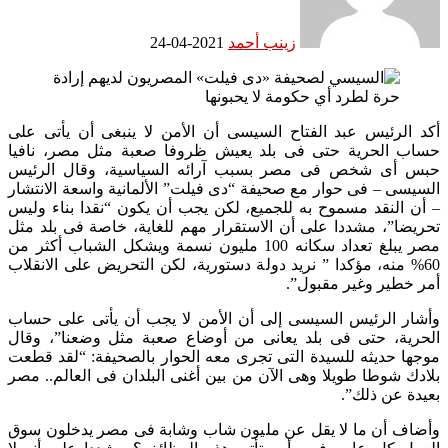
زينب أحمد
2021-04-24
أكد الرئيس عبد الفتاح السيسى أن الأمن لا ينبغى أن يأتى على
حساب الحرية حتى فى بلد يعيش ظروفا صعبة مثل مصر، نافيا
حبس أى شخص فى مصر بسبب آرائه السياسية، وقال الرئيس
السيسى – فى حوار مع صحيفة “دى فيلت” الألمانية واسعة الانتشار
– أن النقد مسموح به للجميع، لكن يجب أن يكون “نقدا بناء وليس
تحريضا”، مشددا على أن الاستقرار مهم للغاية، خاصة فى بلد مثل
مصر يبلغ تعداد سكانه 100 مليون نسمة ويشكل الشباب أكثر من
60% منه، مؤكدا ” نريد دولة دستورية، لكن التحريض على الانقلاب
أمر خطير وغير مقبول”.
وأشار الرئيس السيسى إلى أن الأمن لا يجب أن يأتى على حساب
الحرية، حتى فى بلد يعانى من أوضاع صعبة مثل وضعنا”، وقال
موجها حديثه للسيدة التى تجرى معه الحوار بالصحيفة: “لقد قطعت
بلادك شوطا طويلا وهى الآن من بين أغنى البلدان فى العالم.. مصر
بعيدة عن ذلك”.
وأضاف أن ما لا يقل عن مليون شاب وشابة فى مصر يدخلون سوق