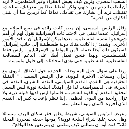
الشعب المصرى وترين كيف يعيش الفقراء وغير المتعلمين.. لا أريد
أن أطلب الدعم من أجلهم، ولكن أعطنا بعضًا من معرفتك، صناعتك،
تقنيتك.. نريد أن نشارك فى تقدمك، تمامًا كما تريدين منا أن نتبنى
أفكارك عن الحرية”.
وقال الرئيس السيسى، إن مصر كانت رائدة فى صنع السلام مع
إسرائيل، عندما نلتقى فى الاجتماعات الإسرائيلية نقول لهم أن أهم
شيء هو القضية الفلسطينية، بعدها يمكن لإسرائيل أن تناقش الأمور
الأخرى، وشدد: “إذا كانت هناك دولة فلسطينية إلى جانب إسرائيل،
فسيكون ذلك أيضًا ضمانة لأمن المواطنين الإسرائيليين، وليس فقط
للفلسطينيين، ولهذا فنحن نعمل أيضًا على الدعم للمصالحة
الفلسطينية الفلسطينية حتى تؤدى المحادثات إلى حلول ملموسة.
وردا على سؤال حول المفاوضات الجديدة حول الاتفاق النووى مع
إيران ومساعى الاخيرة النووية، قال الرئيس السيسى ” القنبلة
الحقيقية هى التقدم، التقدم السياسى، التقدم البشرى، التقدم فى
الحرية، فى الديمقراطية.. لذا فإن امتلاك أسلحة نووية ليس السبيل
لتحقيق التقدم أو القوة للشعوب، فألمانيا ليس لديها قنبلة ذرية ولا
تزال واحدة من القوى العظمى.. إننا ننظر بإعجاب كبير إلى التقدم
الذى أحرزه الألمان ونود التعلم منه.
وعرض الرئيس السيسي، شريطا يظهر فقر سكان الريف متسائلا
وهل يجب علينا شراء أسلحة نووية؟ موجها حديثه لمحررة المجلة
قائلا” كنت أود أن تسألنى كيف يمكننى أن يتم تغيير هذا الواقع”.