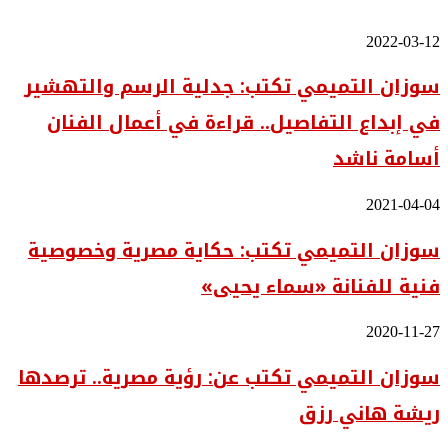
سوزان
2022-03-12
التميمي
سوزان التميمي تكتب: جدلية الرسم والتهشير
تكتب:
جدلية
في إبداع التفاصيل.. قراءة في أعمال الفنان
الرسم
والتهشير
أسامة ناشد
في
إبداع
التفاصيل..
سوزان
2021-04-04
قراءة
التميمي
في
سوزان التميمي تكتب: حكاية مصرية وخصوصية
تكتب:
أعمال
حكاية
الفنان
فنية للفنانة «سماء يحيى»
مصرية
أسامة
وخصوصية
ناشد
فنية
سوزان
2020-11-27
للفنانة
التميمي
«سماء
سوزان التميمي تكتب عن: رؤية مصرية.. ترصدها
تكتب
يحيى»
عن:
ريشة هاني رزق
رؤية
مصرية..
ترصدها