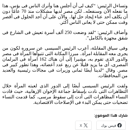
وتساءل الرئيس: “كيف لى أن أجلس هنا وأترك الناس فى بؤس، هذا
ما نفعله الآن وسنفعله.. لكن مصر لديها مشكلات منذ 70 عامًا دون
أن يكلف أحد عناء إيجاد حل لها.. والآن على أن أجد الحلول فى أقصر
وقت ممكن حتى لا يعانى الناس أكثر.
وأضاف الرئيس: “لقد وضعت 250 ألف أسرة تعيش فى الشارع فى
شقق مجهزة بالكامل”.
وفى سياق المقابلة، أعرب الرئيس السيسى عن سروره لكون من
يجرى معه المقابلة امرأة.. مبرزا المكانة التى تتبوأها المرأة فى مصر
والدور الذى تقوم به، مشيرا إلى أن هناك 162 امرأة فى البرلمان
المصرى، أى ما يزيد قليلًا عن ربع عدد أعضائه، وهذا تطور كبير فى
مصر. وقال “لدينا أيضًا ثمانى وزيرات فى مجالات رئيسية والعديد
من المحافظات.
ولفت الرئيس السيسى أيضًا إلى الدور الذى لعبته المرأة خلال
التظاهرات التى نادت بإسقاط جماعة الإخوان الإرهابية، حيث قادت
النساء المظاهرات التى أدت إلى سقوط مرسى، كما قدمت النساء
تضحيات حتى يمكن البدء فى الإصلاحات الاقتصادية.
شارك هذا الموضوع:
فيس بوك
X