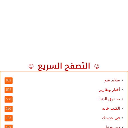
☺ التصفح السريع ☺
سلايد شو
802
أخبار وتقارير
602
صندوق الدنيا
558
الكتب خانة
190
في خدمتك
183
دين ودنيا
182