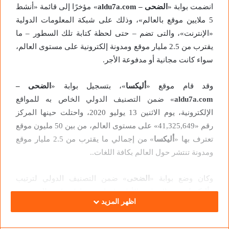
انضمت بوابة «
الضحى –
aldu7a.com
» مؤخرًا إلى قائمة «أنشط
5 ملايين موقع بالعالم»، وذلك على شبكة المعلومات الدولية
«الإنترنت»، والتى تضم – حتى لحظة كتابة تلك السطور – ما
يقترب من 2.5 مليار موقع ومدونة إلكترونية على مستوى العالم،
سواء كانت مجانية أو مدفوعة الأجر.
وقد قام موقع «
أليكسا
»، بتسجيل بوابة «
الضحى –
aldu7a.com
» ضمن التصنيف الدولي الخاص به للمواقع
الإلكترونية، يوم الاثنين 13 يوليو 2020، واحتلت حينها المركز
رقم «41,325,649» على مستوى العالم، من بين 50 مليون موقع
تعترف بها «
أليكسا
» من إجمالي ما يقترب من 2.5 مليار موقع
ومدونة تنتشر حول العالم بكافة اللغات..
وكان وضع بوابة «
الضحى
» ضمن التصنيف الدولي لترتيب
«
أليكسا
»، هو الخطوة الأولى لقياس نشاط بوابة «
الضحى –
اظهر المزيد
aldu7a.com
» على الصعيد المحلي، أي مقارنة موقع «
الضحى
»
مع جميع المواقع المصرية، أو التي يتم تصفحها بمعرفة أشخاص