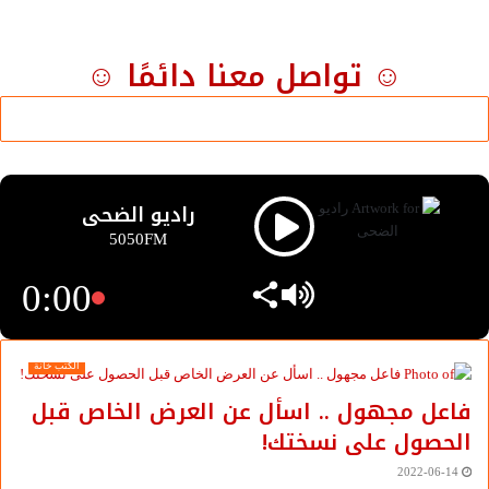
معجب بهذه:
☺ تواصل معنا دائمًا ☺
راديو الضحى
5050FM
0:00
الكتب خانة
فاعل مجهول .. اسأل عن العرض الخاص قبل
الحصول على نسختك!
2022-06-14