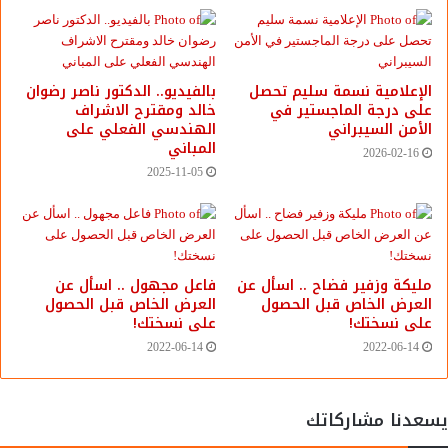
وتأتى أهمية اعتراف موقع «
أليكسا
» فى أنه يقوم من خلال
خوادم الانترنت العالمية ومحركات البحث بتصفية مواقع
الإعلامية نسمة سليم تحصل
بالفيديو.. ‎الدكتور ناصر رضوان
ومدونات الانترنت المنتشرة فى العالم، والتى يصل عددها إلى
على درجة الماجستير في
خالد ومقترح الاشراف
يقترب من 2.5 مليار موقع ومدونة، ليضع قائمة بما يقترب من 50
الأمن السيبراني
الهندسي الفعلي على
المباني
مليون موقع ومدونة فقط تحقق نجاحات حقيقية فى عالم
2026-02-16
الويب، ولا تقل زياراتها اليومية عن 1000 زيارة، أو تحقق 100
2025-11-05
ألف زيارة غير متكررة، خلال 6 أشهر متواصلة.
ويعتمد «
أليكسا
» على ما يسمى برتوكول «IP» الخاص بكل
كمبيوتر، والذى يشبه البصمة الشخصية لكل كمبيوتر، ولا يتكرر
مليكة وزفير فضاح .. اسأل عن
فاعل مجهول .. اسأل عن
الرقم بين أى جهازي كمبيوتر فى العالم.
العرض الخاص قبل الحصول
العرض الخاص قبل الحصول
على نسختك!
على نسختك!
2022-06-14
2022-06-14
وبالتالى عندما يقول موقع
أليكسا
أن عدد زوار أى موقع هو ألف
زيارة يومية فهذا يعنى أنه قد تم تصفح هذا الموقع من ألف
كمبيوتر مختلف، ولا يتم تسجيل نفس الكمبيوتر مرتين خلال
يسعدنا مشاركاتك
نفس اليوم، مهما كانت الأسباب.