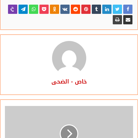
يقيمون في مصر.
وبعد 48 ساعة تقريبا، قام خلالها موقع «
أليكسا
» برصد نشاط
بوابة «
الضحى –
aldu7a.com
» على المستوى المحلي «
مصر
»،
حصل الموقع على ترتيب محلي، وهو «173,295»، وذلك من بين
200 ألف موقع ومدونة مصرية فقط، يعترف بها ترتيب «
أليكسا
»
من بين أكثر من 5 ملايين موقع ومدونة مصرية، وذلك وفق
الشروط التى يضعها «
أليكسا
» للاعتراف بالمواقع ومنحها ترتيبًا
سواء محليًا أو دوليًا.
خاص - الضحى
واليوم.. وبعد مزيد من النشاط الذي بذلناه، بفضل الله سبحانه
وتعالى، تحسن الترتيب الخاص ببوابة «
الضحى –
aldu7a.com
»
على تصنيف أليكسا الدولي ليصبح «3,839,999»، أي أصبحنا
ضمن قائمة أفضل 5 ملايين موقع في العالم، وهو إنجاز يستحق
الاحتفال به، لأننا حققناه – والحمد لله – بعد أيام قليلة فقط من
انطلاقنا، كما أننا حققنناه خلال فترة «البث التجريبي»، وهو ما
يعد نجاحًا باهرًا حققناه بفضل الله سبحانه وتعالى أولًا، ثم بفضل
دعمكم المستمر لنا ثانيًا، وذلك على الرغم من الإمكانيات