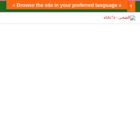
« Browse the site in your preferred language »
بالفيديو.. ‎الدكتور ناصر رضوان خالد ومقترح الاشراف الهندسي الفعلي على المباني