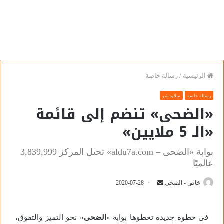
الرئيسية
/
رسالة خاصة
رسالة خاصة
سلايد شو
«الضحى» تنضم إلى قائمة
«الـ 5 ملايين»
بوابة «الضحى – aldu7a.com» تحتل المركز 3,839,999
عالميًا
خاص - الضحى
2020-07-28
فى خطوة جديدة تخطوها بوابة «
الضحى
» نحو التميز والتفوق،