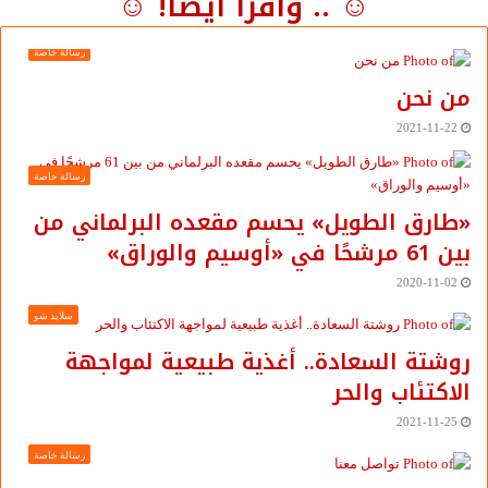
☺ .. واقرأ أيضًا! ☺
رسالة خاصة
من نحن
2021-11-22
رسالة خاصة
«طارق الطويل» يحسم مقعده البرلماني من
بين 61 مرشحًا في «أوسيم والوراق»
2020-11-02
سلايد شو
روشتة السعادة.. أغذية طبيعية لمواجهة
الاكتئاب والحر
2021-11-25
رسالة خاصة