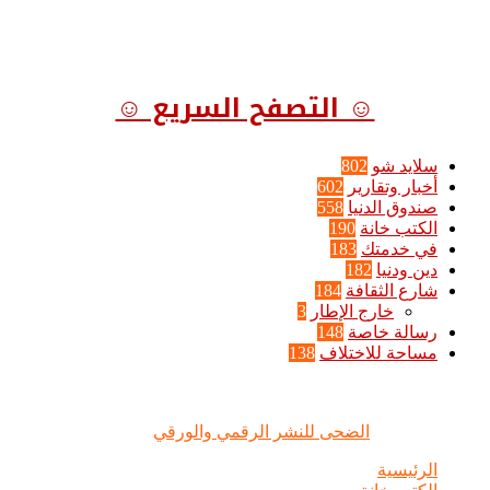
☺ التصفح السريع ☺
سلايد شو
802
أخبار وتقارير
602
صندوق الدنيا
558
الكتب خانة
190
في خدمتك
183
دين ودنيا
182
شارع الثقافة
184
خارج الإطار
3
رسالة خاصة
148
مساحة للاختلاف
138
الضحى © علامة مسجلة, جميع الحقوق محفوظة | 2020 - 2026 |
تصميم وإدارة :
الضحى للنشر الرقمي والورقي
الرئيسية