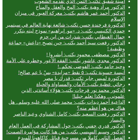
أمينة شفيق تكتب: الثمن الذي تقدمه الشعوب
الدكتور مراد وهبة يكتب: المخ والعقل والمناخ
الدكتور أحمد عمر هاشم يكتب: معركة العبور فى ميزان
الإسلام
الدكتورة فرخندة حسن تكتب: شائعة نهاية العالم في سبتمبر
حمدي الكنيسي يكتب: د. «مو. إبراهيم» نموذج ليته يتكرر
جمال الغيطاني يكتب: شذرات من ابن حزم
الدكتور رفعت سيد أحمد يكتب: حين تصبح «داعش» جماعة
وظيفية !
الدكتور مصطفى محمود يكتب: أبشروا !
الدكتور مجدى عاشور يكتب: الفقه الأعور وخطره على الأمة
وحيد حامد يكتب: الفوضى تحكم..!
أنيسة حسونة تكتب: ٥ نقط «مزايدة» بسْ يا عم صالح!
الدكتورة لميس جابر تكتب: قدرك يا مصر
رجائي عطية يكتب: الأمان والمساواة والحياة
الدكتور محمد نور فرحات يكتب: هؤلاء أساتذتى الذين
علمونى.. وهكذا تعلم جيلنا!
الداعية أحمد ديدات يكتب: محمد صلى الله عليه وسلم.. هل
هناك من هو أعظم منه؟
الدكتور رفعت السعيد يكتب: كامل الشناوي وعبد الناصر
واليسار
الدكتور قدري حفني يكتب: حول المشاركة فى العمل العام
الدكتور وسيم السيسي يكتب: من هنا كانت مؤامرة الصمت!
الفصل الثاني كاملًا من مسرحية قبائل كاكاهونا للمبدع