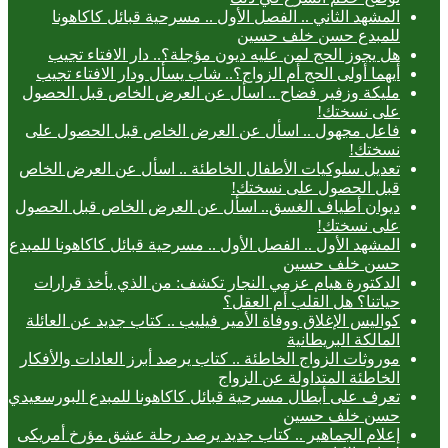
المشهد الثاني .. الفصل الأول .. مسرحية قبائل كاكاهونا
للمبدع حسن خلف حسين
هل يجوز الحج لمن عليه ديون مؤجلة؟.. دار الافتاء تجيب
أيهما أولى الحج أم الزواج؟.. شاب يسأل ودار الافتاء تجيب
مليكة وزفير فضاح .. اسأل عن العرض الخاص قبل الحصول
على نسختك!
فاعل مجهول .. اسأل عن العرض الخاص قبل الحصول على
نسختك!
تعديل سلوكيات الأطفال الخاطئة .. اسأل عن العرض الخاص
قبل الحصول على نسختك!
ديوان أطياف الغسق.. اسأل عن العرض الخاص قبل الحصول
على نسختك!
المشهد الأول .. الفصل الأول .. مسرحية قبائل كاكاهونا للمبدع
حسن خلف حسين
الدكتورة هيام عزمي النجار تكشف: من الذي يأخذ قرارات
حياتنا؟ هل القلب أم العقل؟
كواليس الإغلاق ووفاة الأمير فيليب .. كتاب جديد عن العائلة
المالكة البريطانية
موروثات الزواج الخاطئة .. كتاب يرصد أبرز العادات والأفكار
الخاطئة المتداولة عن الزواج
تعرف على أبطال مسرحية قبائل كاكاهونا للمبدع البورسعيدي
حسن خلف حسين
إعلام الجماهير .. كتاب جديد يرصد رحلة عشق مؤرخ أمريكى