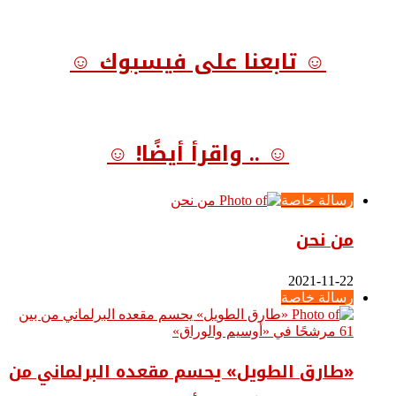
☺ تابعنا على فيسبوك ☺
☺ .. واقرأ أيضًا! ☺
رسالة خاصة
من نحن
2021-11-22
رسالة خاصة
«طارق الطويل» يحسم مقعده البرلماني من