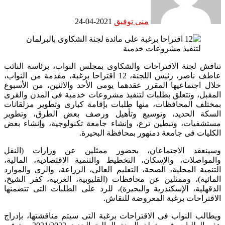
منى توفيق
2021-04-24
تناقش لجنة الاقتراحات والشكاوى بمجلس النواب، برئاسة النائب
عاطف ناصر، رئيس اللجنة، 12 اقتراحا برغبة، مقدمة من النواب،
خلال اجتماعيها المقرر عقدهما يومى الأحد والاثنين، من الأسبوع
المقبل، وتتعلق بطلبات لتنفيذ مشروعات خدمية فى المدن والقرى
بمختلف المحافظات، منها طلبات بإقامة كبارى وتطوير مزلقانات
السكة الحديد، وتوسيع وتأهيل ورصف بعض الطرق، وتطوير
مستشفيات، وتبطين ترع، وإنشاء جامعة تكنولوجية، وإنشاء بعض
الكليات فى جامعة دمنهور بمحافظة البحيرة.
وسينعقد الاجتماعان، بحضور ممثلين عن وزارات (النقل
والمواصلات، والإسكان، التخطيط والتنمية الاقتصادية، المالية،
التنمية المحلية، الصحة، التعليم العالى، الزراعة، والرى والموارد
المائية)، وممثلين عن محافظات (القليوبية، الغربية، كفر الشيخ،
الدقهلية، الإسكندرية والبحيرة)، للرد على الطلبات التى تتضمنها
الاقتراحات برغبة المعروضة للنقاش.
ويطالب النواب فى الاقتراحات برغبة التى سيتم مناقشتها، بإدراج