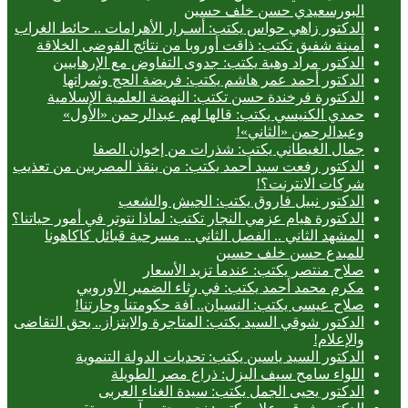
البورسعيدي حسن خلف حسين
الدكتور زاهي حواس يكتب: أسـرار الأهرامات .. حائط الغراب
أمينة شفيق تكتب: ذاقت أوروبا من نتائج الفوضى الخلاقة
الدكتور مراد وهبة يكتب: جدوى التفاوض مع الإرهابيين
الدكتور أحمد عمر هاشم يكتب: فريضة الحج وثمراتها
الدكتورة فرخندة حسن تكتب: النهضة العلمية الإسلامية
حمدي الكنيسي يكتب: قالها لهم عبدالرحمن «الأول»
وعبدالرحمن «الثاني»!
جمال الغيطاني يكتب: شذرات من إخوان الصفا
الدكتور رفعت سيد أحمد يكتب: من ينقذ المصريين من تعذيب
شركات الانترنت؟!
الدكتور نبيل فاروق يكتب: الجيش والشعب
الدكتورة هيام عزمي النجار تكتب: لماذا نتوتر في أمور حياتنا؟
المشهد الثاني .. الفصل الثاني .. مسرحية قبائل كاكاهونا
للمبدع حسن خلف حسين
صلاح منتصر يكتب: عندما تزيد الأسعار
مكرم محمد أحمد يكتب: في رثاء الضمير الأوروبي
صلاح عيسى يكتب: النسيان.. آفة حكومتنا وحارتنا!
الدكتور شوقي السيد يكتب: المتاجرة والابتزاز.. بحق التقاضى
والإعلام!
الدكتور السيد ياسين يكتب: تحديات الدولة التنموية
اللواء سامح سيف اليزل: ذراع مصر الطويلة
الدكتور يحيى الجمل يكتب: سيدة الغناء العربى