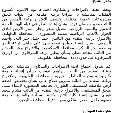
بكفر الشيخ.
وتعقد لجنة الاقتراحات والشكاوى اجتماعا يوم الاثنين، الأسبوع
المقبل، لمناقشة 6 اقتراحا برغبة مقدمة من النواب تتعلق
بمشروعات خدمية مختلفة، وتشمل الاقتراح برغبة المقدم من
النائب وحيد رمضان فودة، بشأن إعادة النظر فى قيام الهيئة العامة
للتعمير والتنمية الزراعية بتعديل سعر إيجار المتر الأرض لنادى
الحوار للألعاب الرياضية بمدينة المنصورة – محافظة الدقهلية،
والاقتراح برغبة المقدم من النائبين أحمد خليل خير الله، وأحمد
الشريف، بشأن إنشاء حواجز نيوجيرسى على جابنى ترعة ناصر
بمنطقة بنجر السكر – محافظة الإسكندرية، والاقتراح برغبة المقدم
من النائب مجاهد نصار، بشأن تبطين ترعة الشرقاوى من كوبرى
الشرقاوية فى حدود (23) – محافظة القليوبية.
كما يتناول اجتماع لجنة الاقتراحات والشكاوى، مناقشة الاقتراح
برغبة المقدم من النائب إبراهيم عويس، بشأن إنشاء جامعة
تكنولوجية بمدينة القناطر الخيرية – محافظة القليوبية، والاقتراح
برغبة المقدم من النائبة نسرین صلاح عمر، بشأن تخصيص قطعة
أرض ملاصقة لمستشفى الطوارئ بجامعة المنصورة لإنشاء مبنى
ملحق للمستشفى، والاقتراح برغبة المقدم من النائب هشام سعيد
فوزى، بشأن إنشاء كلية للآثار، وكلية للسياحة والفنادق بجامعة
دمنهور داخل القصر الملكى بقرية إدفينا – محافظة البحيرة.
شارك هذا الموضوع: