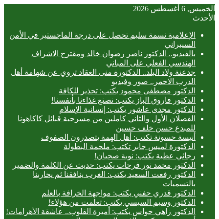
الخميس, 6 أغسطس 2026
الأحدث
الإعلامية نسمة سليم تحصل على درجة الماجستير في الأمن
السيبراني
بالفيديو.. ‎الدكتور ناصر رضوان خالد ومقترح الاشراف
الهندسي الفعلي على المباني
جدعنة ولاد البلد.. الدكتورة منى العقاد تروي عن شهامة أهل
الدرب الاحمر.. صور وفيديو
الدكتور مصطفى محمود يكتب: تحذير للكافة
الدكتور فاروق الباز يكتب: نصنع غذاءنا بأنفسنا!
الدكتور مجدى عاشور يكتب: إنسانية الإسلام
الفصلان الأول والثاني كاملين من مسرحية قبائل كاكاهونا
للمبدع حسن خلف حسين
أنيسة حسونة تكتب: أهل الهمة يتصدرون الصفوف
الدكتورة لميس جابر تكتب: ملحمة البطولة
رجائي عطية يكتب: نوبة صحيان!
الدكتور محمد نور فرحات يكتب: حديث عن الكلمة والضمير
الدكتور رفعت السعيد يكتب: الغرب ينافقنا ثم يحاربنا
بالتسميات
الدكتور قدري حفني يكتب: مواجهة الخرافة بالعلم
الدكتور وسيم السيسي يكتب: تعلمت من هؤلاء!
الدكتور زاهي حواس يكتب: أميرة القلوب.. عاشقة الأهرامات!