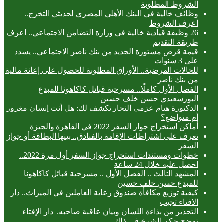
الشروط المطلوبة
وظائف خالية في البنك الأهلي المصري لحديثي التخرج..
اعرف الشروط
26 وظيفة قيادية خالية في وزارة التضامن الاجتماعي.. اعرف
طريقة التقديم
قيمة قرض مستورة الجديد من بنك ناصر الاجتماعي.. يسدد
على 3 سنوات
للحالات المرضية.. الأوراق المطلوبة للحصول على إعانة مالية
من بنك ناصر
الفصل الأول كاملًا.. مسرحية قبائل كاكاهونا للمبدع
البورسعيدي حسن خلف حسين
الدكتورة هيام عزمي النجار تكشف لك: هل أنت إنسان مغرور
أم متواضع؟
أماكن استخراج جواز السفر 2022 في القاهرة والجيزة
تعرف على اشتراطات الإقامة بالفنادق.. بينها البطاقة أو جواز
السفر
خطوات ومستندات استخراج جواز السفر أول مرة 2022..
احصل عليه خلال 24 ساعة
المشهد الثالث .. الفصل الأول .. مسرحية قبائل كاكاهونا
للمبدع حسن خلف حسين
كيفية توزيع مكافأة صندوق رعاية العاملين في الميراث.. دار
الافتاء تجيب
التحذير من بذاءة اللسان وبيان عاقبة صاحبه.. دار الإفتاء
توضح حكم الشرع في ذلك