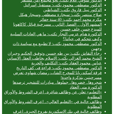
الدكتور شوقي علام يكتب: نحو مجتمع آمن مستقر
الدكتور مصطفى محمود يكتب: مستقبل إسرائيل
الدكتور نبيل فاروق يكتب: الشياطين
صلاح منتصر يكتب: سيجارة مصطفى وسيجار هيكل
مكرم محمد أحمد يكتب: 40 سنة حفائر
المشهد الأول .. الفصل الثاني .. مسرحية قبائل كاكاهونا
للمبدع حسن خلف حسين
الدكتورة هيام عزمي النجار تكتب: ما هي العادات السلبية
وكيف تتحكم في حياتنا؟
الدكتور مصطفى محمود يكتب: لا تطبيع مع سياسة ذات
وجهين
رجاء النقاش يكتب: بين طه حسين وتوفيق الحكيم وجبران
الشيخ محمد الغزالي يكتب: الإسلام يخاطب العقل الإنساني
عباس محمود العقاد يكتب: التكليف والحرية
الدكتور مصطفى محمود يكتب: قراءة فى كف التاريخ
فرقة اسكندريانا للمخرج الشاب رمضان شهاوى تعرض
مسرحيتين بتذكرة واحدة!
شجروها.. خضروها.. جملوها.. مبادرات للتشجير ترصدها
الدكتورة منى العقاد
«التعليم» تعلن عن وظائف شاغرة.. اعرف الشروط والأوراق
المطلوبة
وظائف خالية في «التعليم العالي».. اعرف الشروط والأوراق
المطلوبة
وظائف خالية في بنك الإسكندرية بفروع الجيزة.. اعرف