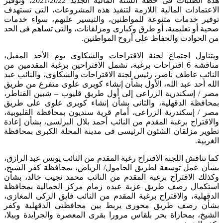
هذه الطلبات فى خطة السنة المالية الجديد 2021/2022، وتوفير
الاعتمادات المالية اللازمة لتنفيذ هذه المشروعات، التى تستهدف
توفير خدمات متنوعة للمواطنين، والتيسير عليهم، سواء خدمات
صحية أو تعليمية، أو طرق وكبارى ومزلقانات، والتى تساهم فى الحد
من الحوادث والحفاظ على أروح المواطنين.
ويتناول اجتماع لجنة الاقتراحات والشكاوى يوم الأحد المقبل،
مناقشة 6 اقتراحات برغبة، تشمل الاقتراحين برغبة المقدمين من
النائب عاطف ناصر، رئيس لجنة الاقتراحات والشكاوى، والنائب عبد
الله أحد عبد الله، الأول بشأن إنشاء كوبرى علوى متفرع من طريق
مصر / إسكندرية الزراعى إلى أول طريق قليوب – شبين القناطر،
بمحافظة الدقهلية، والثانى بشأن إنشاء كوبرى علوى على طريق
مصر / إسكندرية الزراعى، أمام قرية سنديون بمحافظة القليوبية،
والاقتراح برغبة المقدم من النائب أحمد بلال البرلسى، بشأن إعادة
تطوير مزلقان الشئون الرئيسى فى مدينة المحلة الكبرى بمحافظة
الغربية.
كما تناقش اللجنة الاقتراح رغبة المقدم من النائب يونس عبد الرازق،
بشأن عمل توسعة لطريق الحامول/ الرياض، بمحافظة كفر الشيخ،
وكذلك الاقتراح برغبة المقدم من النائب محمد نجيب خالد، بشأن
استكمال رصف طريق عزبة عبده زمام مركز الجمالية بمحافظة
الدقهلية، والاقتراح برغبة المقدم من النائب فايق الزكى المغازى،
بشأن رصف طريق محورى يربط بين محافظتى الدقهلية وكفر
الشيخ، بمحازاة بحر بلقاس مرورا بقرى المعصرة والجرايدة وبيلا،