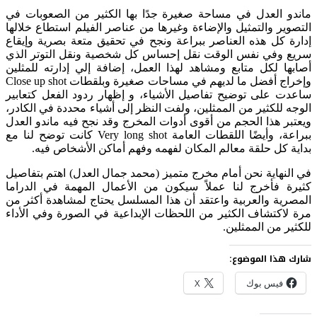
ماندو العدل في مساحة صغيرة جدًا بها الكثير من الصعوبات في
التصوير والتمثيل والإضاءة وغيرها من عناصر الفيلم استطاع خلالها
إدارة كل هذه العناصر ببراعة ونجح في تحقيق متعة بصرية وإيقاع
سريع وفي نفس الوقت نقل إحساس كل شخصية ونقل التوتر الذي
أصابها لكل متابع ومشاهد لهذا العمل، إضافة إلي إدارته للمثلين
وإخراج أفضل ما لديهم في مساحات صغيرة وبلقطات Close up shot
ساعدت على توضيح تفاصيل الأشياء، و إظهار ردود الفعل كتعابير
الوجه للكثير من الممثلين، ولفت النظر إلى أشياء محددة في الكادر،
ويعتبر هذا الحجم من أقوى أدوات المخرج وقد نجح فيه ماندو العدل
ببراعة، وأيضًا اللقطات العامة Very long shot كانت توضح لنا مع
بداية كل حلقة معالم المكان لفهمه وفهم أماكن الأشخاص فيه.
في النهاية نحن أمام مخرج متميز (محمد جمال العدل) اهتم بتفاصيل
كثيرة فأخرج لنا عملاً سيكون من الأعمال المهمة في الدراما
المصرية والعربية واعتقد أن هذا المسلسل يحتاج لمشاهدة أكثر من
مرة لاكتشاف الكثير من اللحظات الإبداعية في الصورة وفي الأداء
للكثير من الممثلين.
شارك هذا الموضوع:
فيس بوك
X