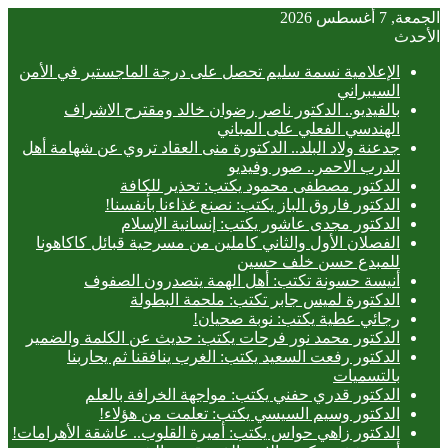
الجمعة, 7 أغسطس 2026
الأحدث
الإعلامية نسمة سليم تحصل على درجة الماجستير في الأمن
السيبراني
بالفيديو.. ‎الدكتور ناصر رضوان خالد ومقترح الاشراف
الهندسي الفعلي على المباني
جدعنة ولاد البلد.. الدكتورة منى العقاد تروي عن شهامة أهل
الدرب الاحمر.. صور وفيديو
الدكتور مصطفى محمود يكتب: تحذير للكافة
الدكتور فاروق الباز يكتب: نصنع غذاءنا بأنفسنا!
الدكتور مجدى عاشور يكتب: إنسانية الإسلام
الفصلان الأول والثاني كاملين من مسرحية قبائل كاكاهونا
للمبدع حسن خلف حسين
أنيسة حسونة تكتب: أهل الهمة يتصدرون الصفوف
الدكتورة لميس جابر تكتب: ملحمة البطولة
رجائي عطية يكتب: نوبة صحيان!
الدكتور محمد نور فرحات يكتب: حديث عن الكلمة والضمير
الدكتور رفعت السعيد يكتب: الغرب ينافقنا ثم يحاربنا
بالتسميات
الدكتور قدري حفني يكتب: مواجهة الخرافة بالعلم
الدكتور وسيم السيسي يكتب: تعلمت من هؤلاء!
الدكتور زاهي حواس يكتب: أميرة القلوب.. عاشقة الأهرامات!