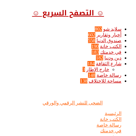
☺ التصفح السريع ☺
سلايد شو
802
أخبار وتقارير
602
صندوق الدنيا
558
الكتب خانة
190
في خدمتك
183
دين ودنيا
182
شارع الثقافة
184
خارج الإطار
3
رسالة خاصة
148
مساحة للاختلاف
138
الضحى © علامة مسجلة, جميع الحقوق محفوظة | 2020 - 2026 |
تصميم وإدارة :
الضحى للنشر الرقمي والورقي
الرئيسية
الكتب خانة
رسالة خاصة
في خدمتك