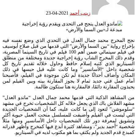
زينب أحمد
2021-04-23
نجح المخرج محمد جمال العدل في التحدي الذي وضع نفسه فيه
بإخراج رواية “بين السما والأرض” التي قدمها من قبل صلاح أبوسيف
في فيلم سينمائي ضمن أهم 100 فيلم في تاريخ السينما المصرية،
وقدم ذلك المخرج الشاب رؤية إخراجية جديدة ومختلفة من منطلق
السيناريو الذي كتبه إسلام حافظ وحاول خلاله تقديم تاريخ كل
شخصية داخل “الأسانسير” وما كانت عليه قبل حبسها في ذلك
المكان وأضاف أحداثًا جديدة لم تكن موجودة في الفيلم، فأصبحنا
أمام عمل فني جديد تمام لا يجوز المقارنة بينه وبين الفيلم لمن
يحبذون المقارنة دائمًا، فالمقارنة هنا ستكون ظالمة.
من المشاهد الذكية التي قدمها محمد جمال العدل “ماندو العدل”
مشهد الفلاش باك الذي يجعل خلاله كل الشخصيات تخرج في مشهد
“سلوموشن” لتعود إلى ما كانت عليه، كما أن الشخصيات الجديدة
التي ليست في الفيلم وأضيفت للمسلسل منحت العمل حيوية أكثر
وتشويق لمعرفة دور تلك الشخصيات داخل الأسانسير ومنها مثلاً
شخصية “أحمد بدير”، ومشاهد كثيرة أبدع فيها كمخرج وأظهر قدراته
كمبدع قدم الجديد ولم يكتفِ بما هو مكتوب لديه في السيناريو.