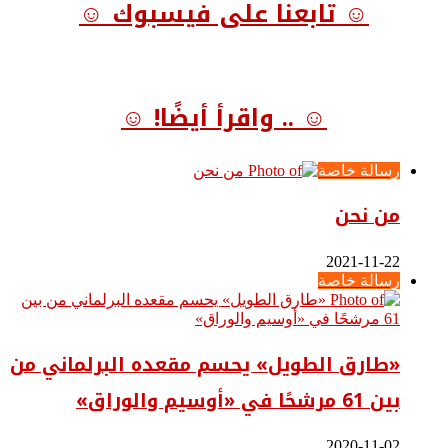
☺ تابعنا على فيسبوك ☺
☺ .. واقرأ أيضًا! ☺
رسالة خاصة
من نحن
2021-11-22
رسالة خاصة
«طارق الطويل» يحسم مقعده البرلماني من
بين 61 مرشحًا في «أوسيم والوراق»
2020-11-02