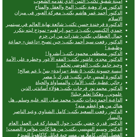
أمينة شفيق تكتب: الثمن الذي تقدمه الشعوب
الدكتور مراد وهبة يكتب: المخ والعقل والمناخ
الدكتور أحمد عمر هاشم يكتب: معركة العبور فى ميزان
الإسلام
الدكتورة فرخندة حسن تكتب: شائعة نهاية العالم في سبتمبر
حمدي الكنيسي يكتب: د. «مو. إبراهيم» نموذج ليته يتكرر
جمال الغيطاني يكتب: شذرات من ابن حزم
الدكتور رفعت سيد أحمد يكتب: حين تصبح «داعش» جماعة
وظيفية !
الدكتور مصطفى محمود يكتب: أبشروا !
الدكتور مجدى عاشور يكتب: الفقه الأعور وخطره على الأمة
وحيد حامد يكتب: الفوضى تحكم..!
أنيسة حسونة تكتب: ٥ نقط «مزايدة» بسْ يا عم صالح!
الدكتورة لميس جابر تكتب: قدرك يا مصر
رجائي عطية يكتب: الأمان والمساواة والحياة
الدكتور محمد نور فرحات يكتب: هؤلاء أساتذتى الذين
علمونى.. وهكذا تعلم جيلنا!
الداعية أحمد ديدات يكتب: محمد صلى الله عليه وسلم.. هل
هناك من هو أعظم منه؟
الدكتور رفعت السعيد يكتب: كامل الشناوي وعبد الناصر
واليسار
الدكتور قدري حفني يكتب: حول المشاركة فى العمل العام
الدكتور وسيم السيسي يكتب: من هنا كانت مؤامرة الصمت!
الفصل الثاني كاملًا من مسرحية قبائل كاكاهونا للمبدع