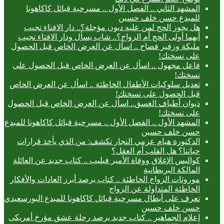
المشهد الثاني .. الفصل الأول .. مسرحية قبائل كاكاهونا
للمبدع حسن خلف حسين
هل يجوز الحج لمن عليه ديون مؤجلة؟.. دار الافتاء تجيب
أيهما أولى الحج أم الزواج؟.. شاب يسأل ودار الافتاء تجيب
مليكة وزفير فضاح .. اسأل عن العرض الخاص قبل الحصول
على نسختك!
فاعل مجهول .. اسأل عن العرض الخاص قبل الحصول على
نسختك!
تعديل سلوكيات الأطفال الخاطئة .. اسأل عن العرض الخاص
قبل الحصول على نسختك!
ديوان أطياف الغسق.. اسأل عن العرض الخاص قبل الحصول
على نسختك!
المشهد الأول .. الفصل الأول .. مسرحية قبائل كاكاهونا للمبدع
حسن خلف حسين
الدكتورة هيام عزمي النجار تكشف: من الذي يأخذ قرارات
حياتنا؟ هل القلب أم العقل؟
كواليس الإغلاق ووفاة الأمير فيليب .. كتاب جديد عن العائلة
المالكة البريطانية
موروثات الزواج الخاطئة .. كتاب يرصد أبرز العادات والأفكار
الخاطئة المتداولة عن الزواج
تعرف على أبطال مسرحية قبائل كاكاهونا للمبدع البورسعيدي
حسن خلف حسين
إعلام الجماهير .. كتاب جديد يرصد رحلة عشق مؤرخ أمريكى