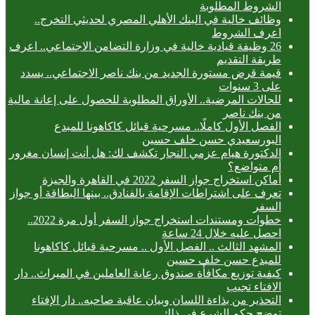
الشروط المطلوبة
وظائف خالية في البنك الأهلي المصري لحديثي التخرج..
اعرف الشروط
26 وظيفة قيادية خالية في وزارة التضامن الاجتماعي.. اعرف
طريقة التقديم
قيمة قرض مستورة الجديد من بنك ناصر الاجتماعي.. يسدد
على 3 سنوات
للحالات المرضية.. الأوراق المطلوبة للحصول على إعانة مالية
من بنك ناصر
الفصل الأول كاملًا.. مسرحية قبائل كاكاهونا للمبدع
البورسعيدي حسن خلف حسين
الدكتورة هيام عزمي النجار تكشف لك: هل أنت إنسان مغرور
أم متواضع؟
أماكن استخراج جواز السفر 2022 في القاهرة والجيزة
تعرف على اشتراطات الإقامة بالفنادق.. بينها البطاقة أو جواز
السفر
خطوات ومستندات استخراج جواز السفر أول مرة 2022..
احصل عليه خلال 24 ساعة
المشهد الثالث .. الفصل الأول .. مسرحية قبائل كاكاهونا
للمبدع حسن خلف حسين
كيفية توزيع مكافأة صندوق رعاية العاملين في الميراث.. دار
الافتاء تجيب
التحذير من بذاءة اللسان وبيان عاقبة صاحبه.. دار الإفتاء
توضح حكم الشرع في ذلك