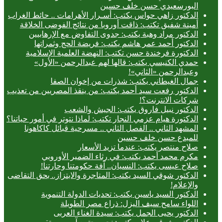
البورسعيدي حسن خلف حسين
الدكتور زاهي حواس يكتب: أسـرار الأهرامات .. حائط الغراب
أمينة شفيق تكتب: ذاقت أوروبا من نتائج الفوضى الخلاقة
الدكتور مراد وهبة يكتب: جدوى التفاوض مع الإرهابيين
الدكتور أحمد عمر هاشم يكتب: فريضة الحج وثمراتها
الدكتورة فرخندة حسن تكتب: النهضة العلمية الإسلامية
حمدي الكنيسي يكتب: قالها لهم عبدالرحمن «الأول»
وعبدالرحمن «الثاني»!
جمال الغيطاني يكتب: شذرات من إخوان الصفا
الدكتور رفعت سيد أحمد يكتب: من ينقذ المصريين من تعذيب
شركات الانترنت؟!
الدكتور نبيل فاروق يكتب: الجيش والشعب
الدكتورة هيام عزمي النجار تكتب: لماذا نتوتر في أمور حياتنا؟
المشهد الثاني .. الفصل الثاني .. مسرحية قبائل كاكاهونا
للمبدع حسن خلف حسين
صلاح منتصر يكتب: عندما تزيد الأسعار
مكرم محمد أحمد يكتب: في رثاء الضمير الأوروبي
صلاح عيسى يكتب: النسيان.. آفة حكومتنا وحارتنا!
الدكتور شوقي السيد يكتب: المتاجرة والابتزاز.. بحق التقاضى
والإعلام!
الدكتور السيد ياسين يكتب: تحديات الدولة التنموية
اللواء سامح سيف اليزل: ذراع مصر الطويلة
الدكتور يحيى الجمل يكتب: سيدة الغناء العربى