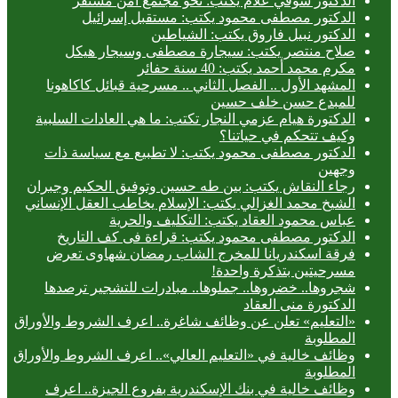
الدكتور شوقي علام يكتب: نحو مجتمع آمن مستقر
الدكتور مصطفى محمود يكتب: مستقبل إسرائيل
الدكتور نبيل فاروق يكتب: الشياطين
صلاح منتصر يكتب: سيجارة مصطفى وسيجار هيكل
مكرم محمد أحمد يكتب: 40 سنة حفائر
المشهد الأول .. الفصل الثاني .. مسرحية قبائل كاكاهونا
للمبدع حسن خلف حسين
الدكتورة هيام عزمي النجار تكتب: ما هي العادات السلبية
وكيف تتحكم في حياتنا؟
الدكتور مصطفى محمود يكتب: لا تطبيع مع سياسة ذات
وجهين
رجاء النقاش يكتب: بين طه حسين وتوفيق الحكيم وجبران
الشيخ محمد الغزالي يكتب: الإسلام يخاطب العقل الإنساني
عباس محمود العقاد يكتب: التكليف والحرية
الدكتور مصطفى محمود يكتب: قراءة فى كف التاريخ
فرقة اسكندريانا للمخرج الشاب رمضان شهاوى تعرض
مسرحيتين بتذكرة واحدة!
شجروها.. خضروها.. جملوها.. مبادرات للتشجير ترصدها
الدكتورة منى العقاد
«التعليم» تعلن عن وظائف شاغرة.. اعرف الشروط والأوراق
المطلوبة
وظائف خالية في «التعليم العالي».. اعرف الشروط والأوراق
المطلوبة
وظائف خالية في بنك الإسكندرية بفروع الجيزة.. اعرف