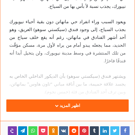
نييورك، يجذب نسبة لأ بأس بها من السياح.
ويعود السبب وراء انفراد حي مانهاتن دون بقية أحياء نيويورك
بجذب السياح، إلى وجود فندق (سيكستي سوهو) العريق، وهو
أحد أشهر الفنادق في مانهاتن، رغم أنه يقع خلف سياج من
الحديد، مما يجعله يبدو أمام من يراه لأول مرة، مسكن مؤقّت
من تلك المنتشرة في وسط مدينة نيويورك، ولن يتخيل أبدا أنه
فندقًا فاخرًا.
ويشتهر فندق (سيكستي سوهو) بأن الديكور الداخلي الخاص به
يجسد علاقة حميمة، ما بين أناقة مباني “تاون هاوس” بمانهاتن،
وبين ترف أحد الفنادق من فئة (خمس نجوم).
اظهر المزيد
وقد تم إعادة افتتاح فندق (60 طومسون) وهو الاسم القديم
لفندق سيكستي سوهو، بعد تجديده، وذلك بتكلفة ضخمة تصل
إلى عشرات الملايين من الدولارات، وهو يتكوّن من الداخل من
عدة غرف تجمع بين البساطة والتطور في الوقت نفسه.