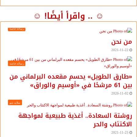
☺ .. واقرأ أيضًا! ☺
رسالة خاصة
من نحن
2021-11-22
رسالة خاصة
«طارق الطويل» يحسم مقعده البرلماني من
بين 61 مرشحًا في «أوسيم والوراق»
2020-11-02
سلايد شو
روشتة السعادة.. أغذية طبيعية لمواجهة
الاكتئاب والحر
2021-11-25