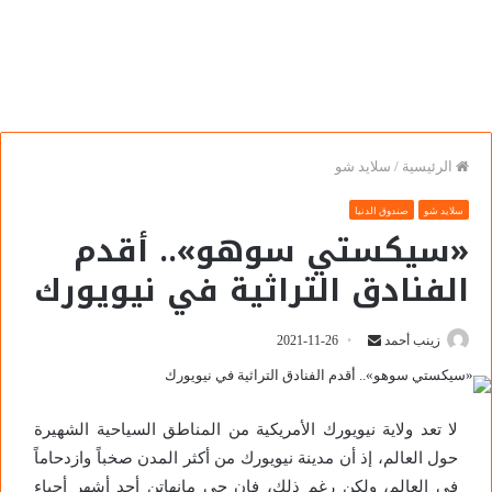
الرئيسية
/
سلايد شو
سلايد شو
صندوق الدنيا
«سيكستي سوهو».. أقدم
الفنادق التراثية في نيويورك
زينب أحمد
2021-11-26
لا تعد ولاية نيويورك الأمريكية من المناطق السياحية الشهيرة
حول العالم، إذ أن مدينة نيويورك من أكثر المدن صخباً وازدحاماً
في العالم، ولكن رغم ذلك، فإن حي مانهاتن أحد أشهر أحياء