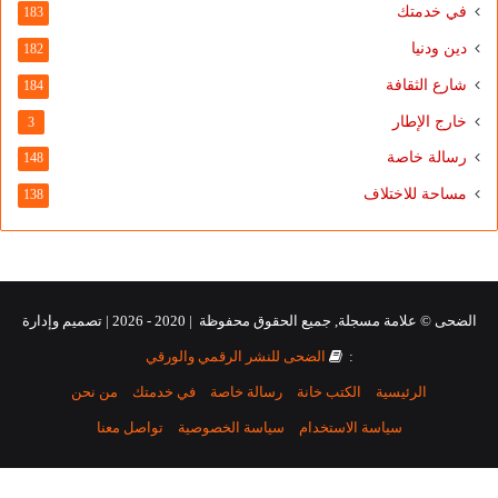
في خدمتك
183
دين ودنيا
182
شارع الثقافة
184
خارج الإطار
3
رسالة خاصة
148
مساحة للاختلاف
138
الضحى © علامة مسجلة, جميع الحقوق محفوظة | 2020 - 2026 | تصميم وإدارة
:
الضحى للنشر الرقمي والورقي
الرئيسية
الكتب خانة
رسالة خاصة
في خدمتك
من نحن
سياسة الاستخدام
سياسة الخصوصية
تواصل معنا