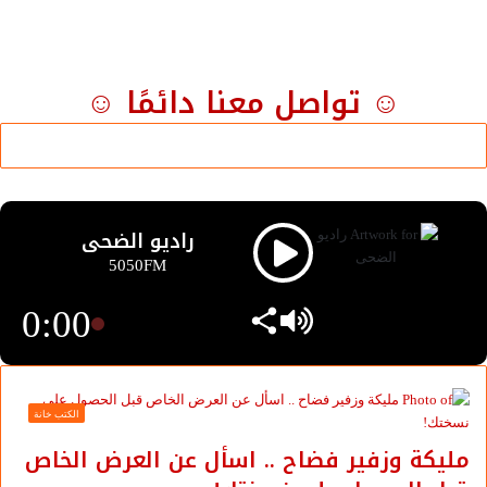
☺ تواصل معنا دائمًا ☺
راديو الضحى
5050FM
0:00
الكتب خانة
مليكة وزفير فضاح .. اسأل عن العرض الخاص