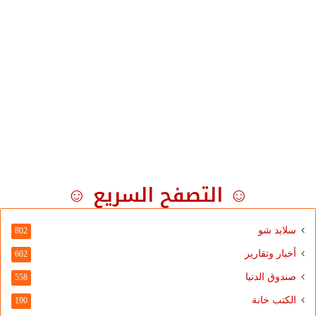
☺ التصفح السريع ☺
سلايد شو
802
أخبار وتقارير
602
صندوق الدنيا
558
الكتب خانة
190