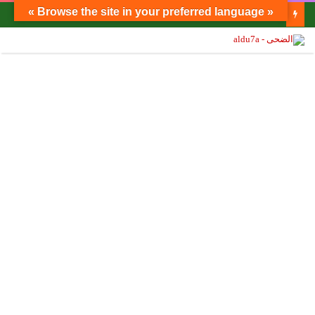
« Browse the site in your preferred language »
الدكتور مصطفى محمود يكتب: تحذير للكافة