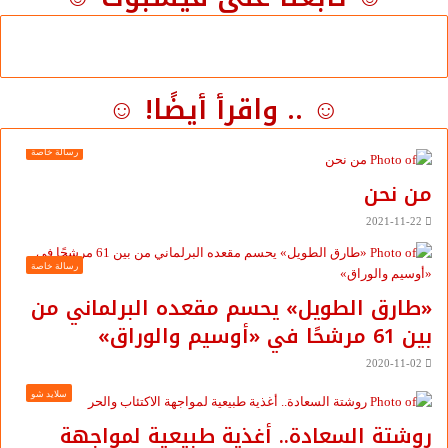
☺ .. واقرأ أيضًا! ☺
رسالة خاصة
من نحن
2021-11-22
رسالة خاصة
«طارق الطويل» يحسم مقعده البرلماني من
بين 61 مرشحًا في «أوسيم والوراق»
2020-11-02
سلايد شو
روشتة السعادة.. أغذية طبيعية لمواجهة