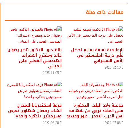
شهدها الفندق، في العاصمة المالية باماكو، وراح ضحيتها 19
قتيلًا، من أربع دول هي: مالي، والسنغال، وروسيا، والصين، فضلًا
مقالات ذات صلة
عن عدد الرهائن الذين تم احتجازهم، فإن عمال الفندق لا يزالون
يتذكرون تلك اللحظات الأليمة، وقال أحدهم، إنه كان من الممكن
أن يزيد عدد القتلى عن هذا الرقم لولا وجود أعداد كبيرة من
المسلمين بين الرهائن في اليوم الأول، وعندما كانوا يقرأون
الفاتحة، كان يتم إطلاق سراحهم على الفور.
الإعلامية نسمة سليم تحصل
بالفيديو.. ‎الدكتور ناصر رضوان
على درجة الماجستير في
خالد ومقترح الاشراف
الأمن السيبراني
الهندسي الفعلي على
شارك هذا الموضوع:
المباني
2026-02-16
فيس بوك
X
2025-11-05
معجب بهذه:
جدعنة ولاد البلد.. الدكتورة
فرقة اسكندريانا للمخرج
منى العقاد تروي عن شهامة
الشاب رمضان شهاوى تعرض
أهل الدرب الاحمر.. صور وفيديو
مسرحيتين بتذكرة واحدة!
2022-06-20
2022-07-06