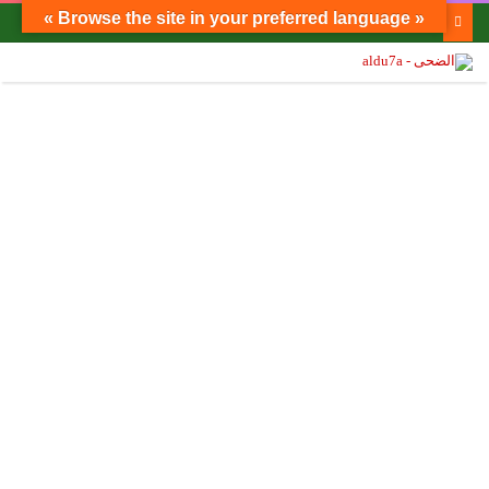
« Browse the site in your preferred language »
الفصلان الأول والثاني كاملين من مسرحية قبائل كاكاهونا للمبدع حسن خلف حسين