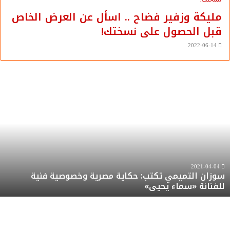
مليكة وزفير فضاح .. اسأل عن العرض الخاص
قبل الحصول على نسختك!
2022-06-14
وزان
س
لتميمي
ا
كتب:
ت
كاية
ع
صرية
ر
خصوصية
م
نية
ت
لفنانة
ر
2021-04-04
سوزان التميمي تكتب: حكاية مصرية وخصوصية فنية
سماء
ه
للفنانة «سماء يحيى»
حيى»
ر