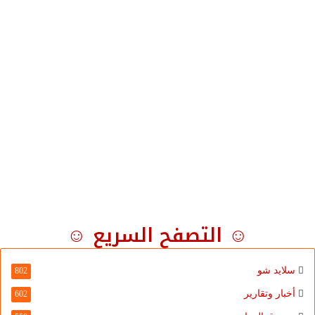
☺ التصفح السريع ☺
سلايد شو
802
أخبار وتقارير
602