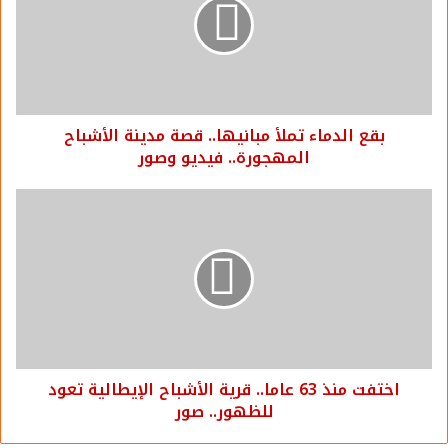
فإنه لا يعتقد في مثل هذه الخرافات، وكان المعيار لديه في
مسألة اختيار الفندق، هو التأمين الكافي، والإقامة الجيدة، وهي
التي توفرت للاعبين، لافتاً إلى أنه من الطبيعي أن يستشعر أي
شخص يعتقد في مثل هذه الأشياء القلق والخوف، بمجرد إبلاغه
بأنه وقع في هذا المكان حادث مثل ذاك.
بقع الدماء تملأ مبانيها.. قصة مدينة الأشباح
المهجورة.. فيديو وصور
وأشار وليد بدر إلى أنه كان يدخل في نوم عميق بمجرد دخوله
الغرفة، ولا يشعر بأي شيء، وأنه كان يندهش من حديث البعض
في مثل هذه الأمور.
وقص خضر خضير، مدير مكتب الأهرام في بورسعيد، المتواجد
مع البعثة في تلك الفترة، أنه كان يسمع أصواتًا من وقت لآخر،
وكان يتغلب على الخوف بالقرآن المسجل على هاتفه المحمول،
منذ لحظة دخوله الغرفة وحتى صباح اليوم التالي، حتى يتمكن
من النوم ليستطيع القيام بمهام عمله.
اختفت منذ 63 عاما.. قرية الأشباح الإيطالية تعود
للظهور.. صور
ورغم مرور أكثر من عام ونصف العام على المذبحة البشعة التي