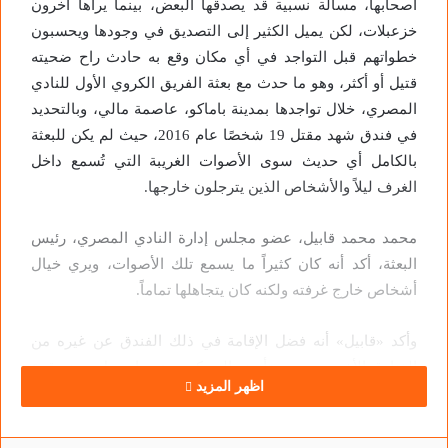
أصحابها، مسألة نسبية قد يصدقها البعض، بينما يراها آخرون
خزعبلات، لكن يميل الكثير إلى التصديق في وجودها ويحسبون
خطواتهم قبل التواجد في أي مكان وقع به حادث راح ضحيته
قتيل أو أكثر، وهو ما حدث مع بعثة الفريق الكروي الأول للنادي
المصري، خلال تواجدها بمدينة باماكو، عاصمة مالي، وبالتحديد
في فندق شهد مقتل 19 شخصًا عام 2016، حيث لم يكن للبعثة
بالكامل أي حديث سوى الأصوات الغريبة التي تُسمع داخل
الغرف ليلاً والأشخاص الذين يترجلون خارجها.
محمد محمد قابيل، عضو مجلس إدارة النادي المصري، رئيس
البعثة، أكد أنه كان كثيراً ما يسمع تلك الأصوات، ويري خيال
أشخاص خارج غرفته ولكنه كان يتجاهلها تماماً.
وأكد «قابيل» أنه فضل الإقامة في ذلك الفندق عن غيره من
الفنادق الأخرى، بسبب تأمينه المحكم، وهو ما يحول دون وقوع
اظهر المزيد
أي عملية جديدة بداخله، بخلاف باقي الفنادق الأخرى التي قد
تشهد عمليات جديدة بسبب عدم تأمينها بالشكل الكافي، لافتًا
إلى أنه قبل حجز الأوتيل، قام بجولة داخل العاصمة مع وليد بدر،