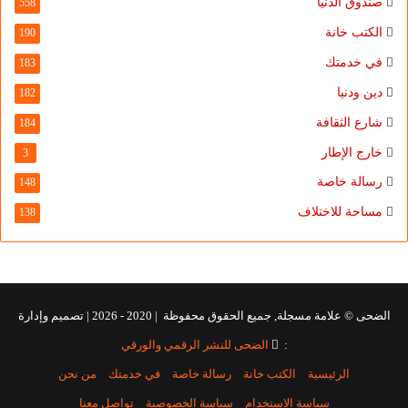
صندوق الدنيا
558
الكتب خانة
190
في خدمتك
183
دين ودنيا
182
شارع الثقافة
184
خارج الإطار
3
رسالة خاصة
148
مساحة للاختلاف
138
الضحى © علامة مسجلة, جميع الحقوق محفوظة | 2020 - 2026 | تصميم وإدارة
:
الضحى للنشر الرقمي والورقي
الرئيسية
الكتب خانة
رسالة خاصة
في خدمتك
من نحن
سياسة الاستخدام
سياسة الخصوصية
تواصل معنا