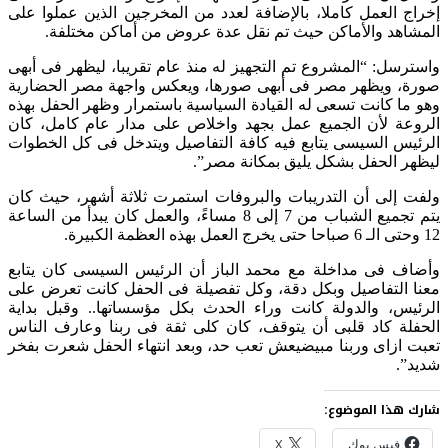
إخراج العمل كاملا، بالإضافة لعدد من المخرجين الذين عملوا على
المشاهد والأماكن حيث تم نقل عدة عروض من أماكن مختلفة.
واسترسل: “المشروع تم التجهيز له منذ عام تقريبا، ليظهر فى أبهى
صورة، ويظهر مصر فى أبهى صورها، ويعكس واجهة مصر الحضارية
وهو ما كانت تسعى له القيادة السياسية باستمرار وظهر الحفل بهذه
الروعة لأن الجميع عمل بجهد واخلاص على مدار عام كامل، كان
الرئيس السيسى يتابع فيه كافة التفاصيل ويتدخل فى كل الخطوات
ليظهر الحفل بشكل يليق بمكانة مصر”.
ولفت إلى أن التدريبات والبروفات استمرت ثلاثة أشهر، حيث كان
يتم تجميع الشباب من 7 إلى 8 مساءً، والعمل كان يبدأ من الساعة
12 وحتى الـ 6 صباحا حتى يخرج العمل بهذه العظمة الكبيرة.
وأضاف فى مداخلة مع محمد الباز أن الرئيس السيسى كان يتابع
معنا التفاصيل وبكل دقة، وكل تفصيلة فى الحفل كانت تعرض على
الرئيس، والدولة كانت وراء الحدث بكل مؤسساتها.. وقبل بداية
الحفلة كاد قلبى أن يتوقف، كان كلى ثقة فى ربنا وعارف الناس
تعبت ازاى وربنا مبيضيعش تعب حد، وبعد انتهاء الحفل شعرت بفخر
شديد”.
شارك هذا الموضوع:
فيس بوك
X