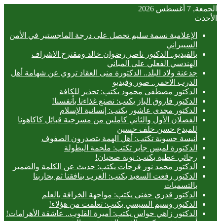
الجمعة, 7 أغسطس 2026
الأحدث
الإعلامية نسمة سليم تحصل على درجة الماجستير في الأمن
السيبراني
بالفيديو.. ‎الدكتور ناصر رضوان خالد ومقترح الاشراف
الهندسي الفعلي على المباني
جدعنة ولاد البلد.. الدكتورة منى العقاد تروي عن شهامة أهل
الدرب الاحمر.. صور وفيديو
الدكتور مصطفى محمود يكتب: تحذير للكافة
الدكتور فاروق الباز يكتب: نصنع غذاءنا بأنفسنا!
الدكتور مجدى عاشور يكتب: إنسانية الإسلام
الفصلان الأول والثاني كاملين من مسرحية قبائل كاكاهونا
للمبدع حسن خلف حسين
أنيسة حسونة تكتب: أهل الهمة يتصدرون الصفوف
الدكتورة لميس جابر تكتب: ملحمة البطولة
رجائي عطية يكتب: نوبة صحيان!
الدكتور محمد نور فرحات يكتب: حديث عن الكلمة والضمير
الدكتور رفعت السعيد يكتب: الغرب ينافقنا ثم يحاربنا
بالتسميات
الدكتور قدري حفني يكتب: مواجهة الخرافة بالعلم
الدكتور وسيم السيسي يكتب: تعلمت من هؤلاء!
الدكتور زاهي حواس يكتب: أميرة القلوب.. عاشقة الأهرامات!