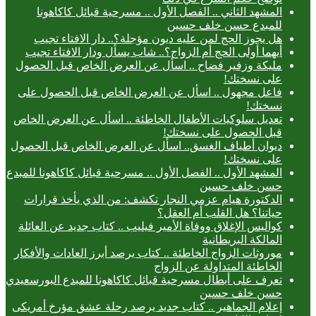
المشهد الثاني .. الفصل الأول .. مسرحية قبائل كاكاهونا
للمبدع حسن خلف حسين
هل يجوز الحج لمن عليه ديون مؤجلة؟.. دار الافتاء تجيب
أيهما أولى الحج أم الزواج؟.. شاب يسأل ودار الافتاء تجيب
مليكة وزفير فضاح .. اسأل عن العرض الخاص قبل الحصول
على نسختك!
فاعل مجهول .. اسأل عن العرض الخاص قبل الحصول على
نسختك!
تعديل سلوكيات الأطفال الخاطئة .. اسأل عن العرض الخاص
قبل الحصول على نسختك!
ديوان أطياف الغسق.. اسأل عن العرض الخاص قبل الحصول
على نسختك!
المشهد الأول .. الفصل الأول .. مسرحية قبائل كاكاهونا للمبدع
حسن خلف حسين
الدكتورة هيام عزمي النجار تكشف: من الذي يأخذ قرارات
حياتنا؟ هل القلب أم العقل؟
كواليس الإغلاق ووفاة الأمير فيليب .. كتاب جديد عن العائلة
المالكة البريطانية
موروثات الزواج الخاطئة .. كتاب يرصد أبرز العادات والأفكار
الخاطئة المتداولة عن الزواج
تعرف على أبطال مسرحية قبائل كاكاهونا للمبدع البورسعيدي
حسن خلف حسين
إعلام الجماهير .. كتاب جديد يرصد رحلة عشق مؤرخ أمريكى