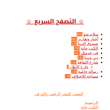
☺ التصفح السريع ☺
سلايد شو
802
أخبار وتقارير
602
صندوق الدنيا
558
الكتب خانة
190
في خدمتك
183
دين ودنيا
182
شارع الثقافة
184
خارج الإطار
3
رسالة خاصة
148
مساحة للاختلاف
138
الضحى © علامة مسجلة, جميع الحقوق محفوظة | 2020 - 2026 |
تصميم وإدارة :
الضحى للنشر الرقمي والورقي
الرئيسية
الكتب خانة