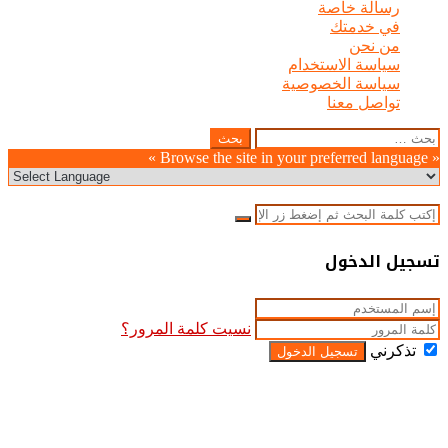
رسالة خاصة
في خدمتك
من نحن
سياسة الاستخدام
سياسة الخصوصية
تواصل معنا
Odnoklassniki
WhatsApp
Facebook
Telegram
LinkedIn
Pinterest
Twitter
Pocket
Viber
زر
إغلاق
البحث
عن:
الذهاب
« Browse the site in your preferred language »
إلى
الأعلى
إغلاق
بحث
عن
إغلاق
تسجيل الدخول
نسيت كلمة المرور؟
تذكرني
تسجيل الدخول