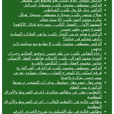
الدكتور شوقي علام يكتب: نحو مجتمع آمن مستقر
الدكتور مصطفى محمود يكتب: مستقبل إسرائيل
الدكتور نبيل فاروق يكتب: الشياطين
صلاح منتصر يكتب: سيجارة مصطفى وسيجار هيكل
مكرم محمد أحمد يكتب: 40 سنة حفائر
المشهد الأول .. الفصل الثاني .. مسرحية قبائل كاكاهونا
للمبدع حسن خلف حسين
الدكتورة هيام عزمي النجار تكتب: ما هي العادات السلبية
وكيف تتحكم في حياتنا؟
الدكتور مصطفى محمود يكتب: لا تطبيع مع سياسة ذات
وجهين
رجاء النقاش يكتب: بين طه حسين وتوفيق الحكيم وجبران
الشيخ محمد الغزالي يكتب: الإسلام يخاطب العقل الإنساني
عباس محمود العقاد يكتب: التكليف والحرية
الدكتور مصطفى محمود يكتب: قراءة فى كف التاريخ
فرقة اسكندريانا للمخرج الشاب رمضان شهاوى تعرض
مسرحيتين بتذكرة واحدة!
شجروها.. خضروها.. جملوها.. مبادرات للتشجير ترصدها
الدكتورة منى العقاد
«التعليم» تعلن عن وظائف شاغرة.. اعرف الشروط والأوراق
المطلوبة
وظائف خالية في «التعليم العالي».. اعرف الشروط والأوراق
المطلوبة
وظائف خالية في بنك الإسكندرية بفروع الجيزة.. اعرف