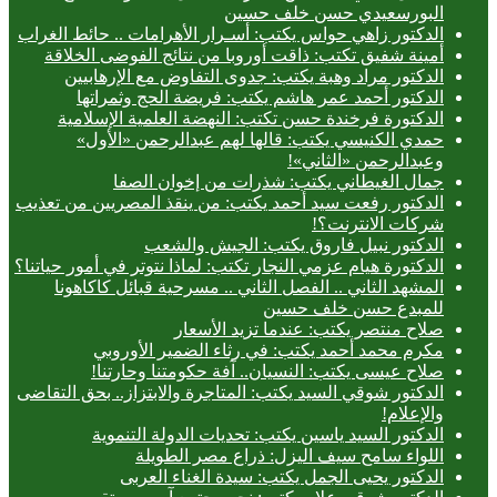
البورسعيدي حسن خلف حسين
الدكتور زاهي حواس يكتب: أسـرار الأهرامات .. حائط الغراب
أمينة شفيق تكتب: ذاقت أوروبا من نتائج الفوضى الخلاقة
الدكتور مراد وهبة يكتب: جدوى التفاوض مع الإرهابيين
الدكتور أحمد عمر هاشم يكتب: فريضة الحج وثمراتها
الدكتورة فرخندة حسن تكتب: النهضة العلمية الإسلامية
حمدي الكنيسي يكتب: قالها لهم عبدالرحمن «الأول»
وعبدالرحمن «الثاني»!
جمال الغيطاني يكتب: شذرات من إخوان الصفا
الدكتور رفعت سيد أحمد يكتب: من ينقذ المصريين من تعذيب
شركات الانترنت؟!
الدكتور نبيل فاروق يكتب: الجيش والشعب
الدكتورة هيام عزمي النجار تكتب: لماذا نتوتر في أمور حياتنا؟
المشهد الثاني .. الفصل الثاني .. مسرحية قبائل كاكاهونا
للمبدع حسن خلف حسين
صلاح منتصر يكتب: عندما تزيد الأسعار
مكرم محمد أحمد يكتب: في رثاء الضمير الأوروبي
صلاح عيسى يكتب: النسيان.. آفة حكومتنا وحارتنا!
الدكتور شوقي السيد يكتب: المتاجرة والابتزاز.. بحق التقاضى
والإعلام!
الدكتور السيد ياسين يكتب: تحديات الدولة التنموية
اللواء سامح سيف اليزل: ذراع مصر الطويلة
الدكتور يحيى الجمل يكتب: سيدة الغناء العربى