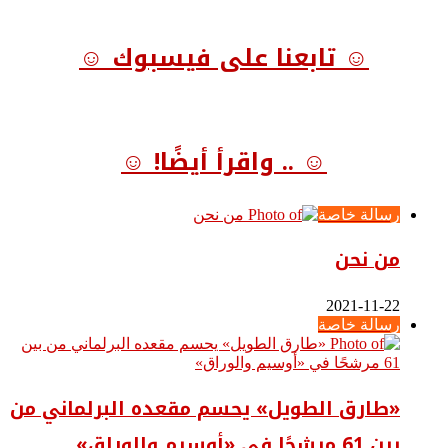
☺ تابعنا على فيسبوك ☺
☺ .. واقرأ أيضًا! ☺
رسالة خاصة
من نحن
2021-11-22
رسالة خاصة
«طارق الطويل» يحسم مقعده البرلماني من
بين 61 مرشحًا في «أوسيم والوراق»