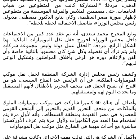
الذهبى، مردفا: “المشاركة كانت من المتطوعين من شباب
الجامعات، حتى مصممين الملابس والفرقة الموسيقية من متطوعين
لإظهار صورة مصر العظيمة، وكان يتابع الدكتور مصطفى مدبولى
رئيس مجلس الوزراء، تفاصيل الاحتفالية لحظة بلحظة”.
وتابع المخرج محمد سعدى، أنه تم عقد عدد كبير من الاجتماعات
داخل مجلس الوزراء لخروج حفل نقل المومياوات الملكية بهذا
الشكل الرائع، مردفا: “الحفل عمل دولة وليس مجموعة شركات
ولم يتم ترك أى تفصيله وكل شئ كان محسوبا بالثانية خاصة وأن
الفن والإعلام دوره هو الرقى بأخلاق المواطنين وتشكيل الوعى
لديهم”.
وكشف رئيس مجلس إدارة الشركة المنظمة لحفل نقل موكب
المومياوات الملكية، عن أن الرئيس عبد الفتاح السيسى، هو من
اقترح أن يفتتح الحفل فى متحف التحرير بالأطفال لأنهم المستقبل
وما يحدث اليوم لهم ولمستقبلهم.
وأضاف أن هناك 60 كاميرا شاركت فى موكب مومياوات الملوك
والملكات، من متحف التحرير القديم بالتحرير إلى المتحف القومى
للحضارة فى مصر القديمة بمنطقة الفسطاط، وأنه لأول مرة يتم
استخدام هذا العدد من الكاميرات ولأول مرة يتم عزف الأوركسترا
مباشرة مع أحداث مهيبة فى الشارع مثل موكب نقل المومياوات.
وأكمل أن الشركة هى التى تولت مهمه الإخراج، وكانت مشرفة على