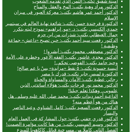
أمينة شفيق تكتب: الثمن الذي تقدمه الشعوب
الدكتور مراد وهبة يكتب: المخ والعقل والمناخ
الدكتور أحمد عمر هاشم يكتب: معركة العبور فى ميزان
الإسلام
الدكتورة فرخندة حسن تكتب: شائعة نهاية العالم في سبتمبر
حمدي الكنيسي يكتب: د. «مو. إبراهيم» نموذج ليته يتكرر
جمال الغيطاني يكتب: شذرات من ابن حزم
الدكتور رفعت سيد أحمد يكتب: حين تصبح «داعش» جماعة
وظيفية !
الدكتور مصطفى محمود يكتب: أبشروا !
الدكتور مجدى عاشور يكتب: الفقه الأعور وخطره على الأمة
وحيد حامد يكتب: الفوضى تحكم..!
أنيسة حسونة تكتب: ٥ نقط «مزايدة» بسْ يا عم صالح!
الدكتورة لميس جابر تكتب: قدرك يا مصر
رجائي عطية يكتب: الأمان والمساواة والحياة
الدكتور محمد نور فرحات يكتب: هؤلاء أساتذتى الذين
علمونى.. وهكذا تعلم جيلنا!
الداعية أحمد ديدات يكتب: محمد صلى الله عليه وسلم.. هل
هناك من هو أعظم منه؟
الدكتور رفعت السعيد يكتب: كامل الشناوي وعبد الناصر
واليسار
الدكتور قدري حفني يكتب: حول المشاركة فى العمل العام
الدكتور وسيم السيسي يكتب: من هنا كانت مؤامرة الصمت!
الفصل الثاني كاملًا من مسرحية قبائل كاكاهونا للمبدع