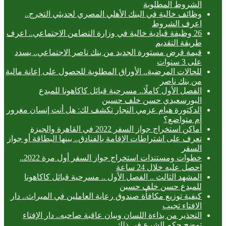
الشروط المطلوبة
وظائف خالية في البنك الأهلي المصري لحديثي التخرج..
اعرف الشروط
26 وظيفة قيادية خالية في وزارة التضامن الاجتماعي.. اعرف
طريقة التقديم
قيمة قرض مستورة الجديد من بنك ناصر الاجتماعي.. يسدد
على 3 سنوات
للحالات المرضية.. الأوراق المطلوبة للحصول على إعانة مالية
من بنك ناصر
الفصل الأول كاملًا.. مسرحية قبائل كاكاهونا للمبدع
البورسعيدي حسن خلف حسين
الدكتورة هيام عزمي النجار تكشف لك: هل أنت إنسان مغرور
أم متواضع؟
أماكن استخراج جواز السفر 2022 في القاهرة والجيزة
تعرف على اشتراطات الإقامة بالفنادق.. بينها البطاقة أو جواز
السفر
خطوات ومستندات استخراج جواز السفر أول مرة 2022..
احصل عليه خلال 24 ساعة
المشهد الثالث .. الفصل الأول .. مسرحية قبائل كاكاهونا
للمبدع حسن خلف حسين
كيفية توزيع مكافأة صندوق رعاية العاملين في الميراث.. دار
الافتاء تجيب
التحذير من بذاءة اللسان وبيان عاقبة صاحبه.. دار الإفتاء
توضح حكم الشرع في ذلك