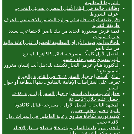
الشروط المطلوبة
وظائف خالية في البنك الأهلي المصري لحديثي التخرج..
اعرف الشروط
26 وظيفة قيادية خالية في وزارة التضامن الاجتماعي.. اعرف
طريقة التقديم
قيمة قرض مستورة الجديد من بنك ناصر الاجتماعي.. يسدد
على 3 سنوات
للحالات المرضية.. الأوراق المطلوبة للحصول على إعانة مالية
من بنك ناصر
الفصل الأول كاملًا.. مسرحية قبائل كاكاهونا للمبدع
البورسعيدي حسن خلف حسين
الدكتورة هيام عزمي النجار تكشف لك: هل أنت إنسان مغرور
أم متواضع؟
أماكن استخراج جواز السفر 2022 في القاهرة والجيزة
تعرف على اشتراطات الإقامة بالفنادق.. بينها البطاقة أو جواز
السفر
خطوات ومستندات استخراج جواز السفر أول مرة 2022..
احصل عليه خلال 24 ساعة
المشهد الثالث .. الفصل الأول .. مسرحية قبائل كاكاهونا
للمبدع حسن خلف حسين
كيفية توزيع مكافأة صندوق رعاية العاملين في الميراث.. دار
الافتاء تجيب
التحذير من بذاءة اللسان وبيان عاقبة صاحبه.. دار الإفتاء
توضح حكم الشرع في ذلك