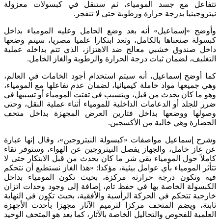
تتفاعل مع جسد المومياء، ثم ستنقل في كبسولات معزولة
نيتروجينيا بدرجة حرارة ورطوبة حتى لا تنفجر.
وأوضح «إسماعيل» أنه بعد وضع الحامل وعليه المومياء بداخل
كبسولة صنعناها بالكامل، وتعد ابتكارا علميا مصريا، سيتم وضعها
داخل صندوق خشبي معالج ضد الاهتزاز، الذي تتم بداخله عملية
التغليف، لضمان ثبات درجة الحرارة والرطوبة والغاز الخامل.
كما أوضح إسماعيل، أنه سيتم استخدام أجود الخامات في العالم،
وهي جميعها مواد خاملة كيميائيا، لضمان عدم تفاعلها مع المومياء،
وهو ما كان يحدث من قبل، ويتسبب في تفتت المومياء أو تسببها في
ضرر للجلد أو الدعامات الداخلية للمومياء أثناء عملية النقل، وحتى
وصولها ووضعها بداخل فتارين العرض المجهزة بداخل متحف
الحضارة وهي خالية من الأكسجين.
وشرح إسماعيل مواصفات «كبسولة النيتروجين»، وقال إنها عبارة
عن غاز خامل، والجهاز يفصل النيتروجين عن الهواء، وستوفر نقاء
كاملاً حول المومياء يقي شر ما كان يحدث من قبل الابتكار حتى لا
تتأثر المومياء بأي عوامل بيئية، مؤكدا: «هذا الغاز نستطيع أن نتحكم
فيه وتكون درجة حرارته مركزة، بحيث تكون المومياء بداخل
الكبسولة الخاصة بها في حفظ تام، إضافة إلى وجود وحدات اتزان
خارجية تتحكم في الحركة الرأسية والأفقية، بحيث تكون في النهاية
ثابتة، ويضم المتحف مركزا لترميم الآثار مجهزا بأحدث الأجهزة
العلمية للفحوص والتحاليل الخاصة بالآثار، كما يعد هو المتحف الوحيد