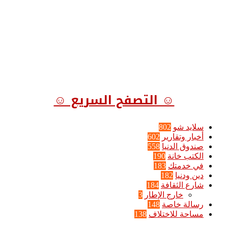
☺ التصفح السريع ☺
سلايد شو
802
أخبار وتقارير
602
صندوق الدنيا
558
الكتب خانة
190
في خدمتك
183
دين ودنيا
182
شارع الثقافة
184
خارج الإطار
3
رسالة خاصة
148
مساحة للاختلاف
138