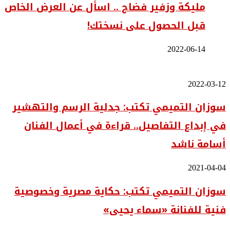
مليكة وزفير فضاح .. اسأل عن العرض الخاص
قبل الحصول على نسختك!
2022-06-14
سوزان
2022-03-12
التميمي
سوزان التميمي تكتب: جدلية الرسم والتهشير
تكتب:
جدلية
في إبداع التفاصيل.. قراءة في أعمال الفنان
الرسم
والتهشير
أسامة ناشد
في
إبداع
التفاصيل..
سوزان
2021-04-04
قراءة
التميمي
في
سوزان التميمي تكتب: حكاية مصرية وخصوصية
تكتب:
أعمال
حكاية
الفنان
فنية للفنانة «سماء يحيى»
مصرية
أسامة
وخصوصية
ناشد
فنية