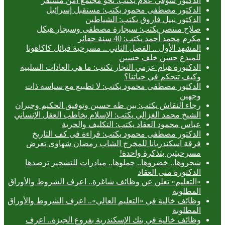
الدكتور شوقي علام يكتب: نحو مجتمع آمن مستقر
الدكتور مصطفى محمود يكتب: مستقبل إسرائيل
الدكتور نبيل فاروق يكتب: الشياطين
صلاح منتصر يكتب: سيجارة مصطفى وسيجار هيكل
مكرم محمد أحمد يكتب: 40 سنة حفائر
المشهد الأول .. الفصل الثاني .. مسرحية قبائل كاكاهونا
للمبدع حسن خلف حسين
الدكتورة هيام عزمي النجار تكتب: ما هي العادات السلبية
وكيف تتحكم في حياتنا؟
الدكتور مصطفى محمود يكتب: لا تطبيع مع سياسة ذات
وجهين
رجاء النقاش يكتب: بين طه حسين وتوفيق الحكيم وجبران
الشيخ محمد الغزالي يكتب: الإسلام يخاطب العقل الإنساني
عباس محمود العقاد يكتب: التكليف والحرية
الدكتور مصطفى محمود يكتب: قراءة فى كف التاريخ
فرقة اسكندريانا للمخرج الشاب رمضان شهاوى تعرض
مسرحيتين بتذكرة واحدة!
شجروها.. خضروها.. جملوها.. مبادرات للتشجير ترصدها
الدكتورة منى العقاد
«التعليم» تعلن عن وظائف شاغرة.. اعرف الشروط والأوراق
المطلوبة
وظائف خالية في «التعليم العالي».. اعرف الشروط والأوراق
المطلوبة
وظائف خالية في بنك الإسكندرية بفروع الجيزة.. اعرف