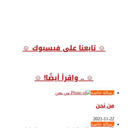
☺ تابعنا على فيسبوك ☺
☺ .. واقرأ أيضًا! ☺
رسالة خاصة
من نحن
2021-11-22
رسالة خاصة