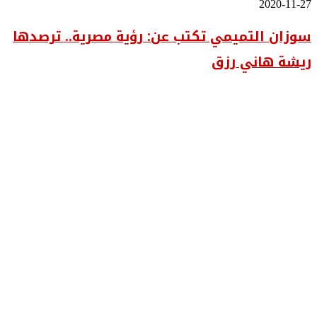
سوزان
2020-11-27
للفنانة
التميمي
«سماء
سوزان التميمي تكتب عن: رؤية مصرية.. ترصدها
تكتب
يحيى»
عن:
ريشة هاني رزق
رؤية
مصرية..
ترصدها
ريشة
هاني
رزق