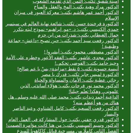
أمينة شفيق تكتب: الثمن الذي تقدمه الشعوب
الدكتور مراد وهبة يكتب: المخ والعقل والمناخ
الدكتور أحمد عمر هاشم يكتب: معركة العبور فى ميزان
الإسلام
الدكتورة فرخندة حسن تكتب: شائعة نهاية العالم في سبتمبر
حمدي الكنيسي يكتب: د. «مو. إبراهيم» نموذج ليته يتكرر
جمال الغيطاني يكتب: شذرات من ابن حزم
الدكتور رفعت سيد أحمد يكتب: حين تصبح «داعش» جماعة
وظيفية !
الدكتور مصطفى محمود يكتب: أبشروا !
الدكتور مجدى عاشور يكتب: الفقه الأعور وخطره على الأمة
وحيد حامد يكتب: الفوضى تحكم..!
أنيسة حسونة تكتب: ٥ نقط «مزايدة» بسْ يا عم صالح!
الدكتورة لميس جابر تكتب: قدرك يا مصر
رجائي عطية يكتب: الأمان والمساواة والحياة
الدكتور محمد نور فرحات يكتب: هؤلاء أساتذتى الذين
علمونى.. وهكذا تعلم جيلنا!
الداعية أحمد ديدات يكتب: محمد صلى الله عليه وسلم.. هل
هناك من هو أعظم منه؟
الدكتور رفعت السعيد يكتب: كامل الشناوي وعبد الناصر
واليسار
الدكتور قدري حفني يكتب: حول المشاركة فى العمل العام
الدكتور وسيم السيسي يكتب: من هنا كانت مؤامرة الصمت!
الفصل الثاني كاملًا من مسرحية قبائل كاكاهونا للمبدع