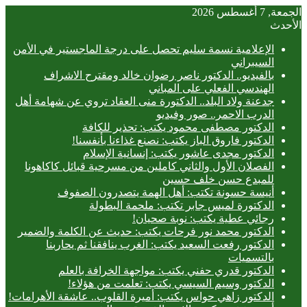
الجمعة, 7 أغسطس 2026
الأحدث
الإعلامية نسمة سليم تحصل على درجة الماجستير في الأمن
السيبراني
بالفيديو.. ‎الدكتور ناصر رضوان خالد ومقترح الاشراف
الهندسي الفعلي على المباني
جدعنة ولاد البلد.. الدكتورة منى العقاد تروي عن شهامة أهل
الدرب الاحمر.. صور وفيديو
الدكتور مصطفى محمود يكتب: تحذير للكافة
الدكتور فاروق الباز يكتب: نصنع غذاءنا بأنفسنا!
الدكتور مجدى عاشور يكتب: إنسانية الإسلام
الفصلان الأول والثاني كاملين من مسرحية قبائل كاكاهونا
للمبدع حسن خلف حسين
أنيسة حسونة تكتب: أهل الهمة يتصدرون الصفوف
الدكتورة لميس جابر تكتب: ملحمة البطولة
رجائي عطية يكتب: نوبة صحيان!
الدكتور محمد نور فرحات يكتب: حديث عن الكلمة والضمير
الدكتور رفعت السعيد يكتب: الغرب ينافقنا ثم يحاربنا
بالتسميات
الدكتور قدري حفني يكتب: مواجهة الخرافة بالعلم
الدكتور وسيم السيسي يكتب: تعلمت من هؤلاء!
الدكتور زاهي حواس يكتب: أميرة القلوب.. عاشقة الأهرامات!