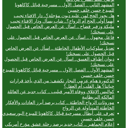
المشهد الثاني .. الفصل الأول .. مسرحية قبائل كاكاهونا
للمبدع حسن خلف حسين
هل يجوز الحج لمن عليه ديون مؤجلة؟.. دار الافتاء تجيب
أيهما أولى الحج أم الزواج؟.. شاب يسأل ودار الافتاء تجيب
مليكة وزفير فضاح .. اسأل عن العرض الخاص قبل الحصول
على نسختك!
فاعل مجهول .. اسأل عن العرض الخاص قبل الحصول على
نسختك!
تعديل سلوكيات الأطفال الخاطئة .. اسأل عن العرض الخاص
قبل الحصول على نسختك!
ديوان أطياف الغسق.. اسأل عن العرض الخاص قبل الحصول
على نسختك!
المشهد الأول .. الفصل الأول .. مسرحية قبائل كاكاهونا للمبدع
حسن خلف حسين
الدكتورة هيام عزمي النجار تكشف: من الذي يأخذ قرارات
حياتنا؟ هل القلب أم العقل؟
كواليس الإغلاق ووفاة الأمير فيليب .. كتاب جديد عن العائلة
المالكة البريطانية
موروثات الزواج الخاطئة .. كتاب يرصد أبرز العادات والأفكار
الخاطئة المتداولة عن الزواج
تعرف على أبطال مسرحية قبائل كاكاهونا للمبدع البورسعيدي
حسن خلف حسين
إعلام الجماهير .. كتاب جديد يرصد رحلة عشق مؤرخ أمريكى