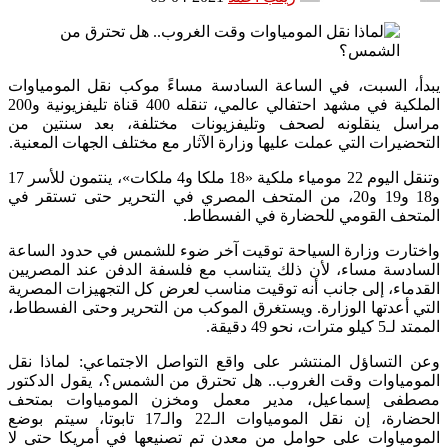
يبدأ، السبت، في الساعة السادسة مساءً موكب نقل المومياوات
الملكية في مشهد احتفالي عالمي، تنقله 400 قناة تليفزيونية و200
مراسل ينقلونه لصحف وتليفزيونات مختلفة، بعد سنتين من
التحضيرات التي عملت عليها وزارة الآثار مع مختلف الجهات المعنية.
وتنقل اليوم 22 مومياء ملكية «18 ملكا و4 ملكات»، ينتمون للأسر 17
و18 و19 و20، من المتحف المصري في التحرير حتى تستقر في
المتحف القومي للحضارة في الفسطاط.
واختارت وزارة السياحة توقيت آخر ضوء للشمس في حدود الساعة
السادسة مساء، لأن ذلك يتناسب مع فلسفة الدفن عند المصريين
القدماء، إلى جانب أنه توقيت مناسب لعرض كل التجهيزات المصرية
التي أعدتها الوزارة. ويستغرق الموكب من التحرير وحتى الفسطاط،
الممتد لـ5 كيلو مترات، نحو 49 دقيقة.
وعن التساؤل المنتشر على واقع التواصل الاجتماعي: لماذا نقل
المومياوات وقت الغروب.. هل تحترق من الشمس؟، يقول الدكتور
مصطفى إسماعيل، مدير معمل ومخزن المومياوات بمتحف
الحضارة، إن نقل المومياوات الـ22 والـ17 تابوتا، سيتم بوضع
المومياوات على حوامل من معدن تم تصنيعها في أمريكا حتى لا