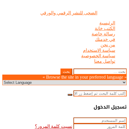
الضحى © علامة مسجلة, جميع الحقوق محفوظة | 2020 - 2026 |
تصميم وإدارة :
الضحى للنشر الرقمي والورقي
الرئيسية
الكتب خانة
رسالة خاصة
في خدمتك
من نحن
سياسة الاستخدام
سياسة الخصوصية
تواصل معنا
Odnoklassniki
WhatsApp
Facebook
Telegram
LinkedIn
Pinterest
Twitter
Pocket
Viber
زر
إغلاق
البحث
عن:
الذهاب
« Browse the site in your preferred language »
إلى
الأعلى
إغلاق
بحث
عن
إغلاق
تسجيل الدخول
نسيت كلمة المرور؟