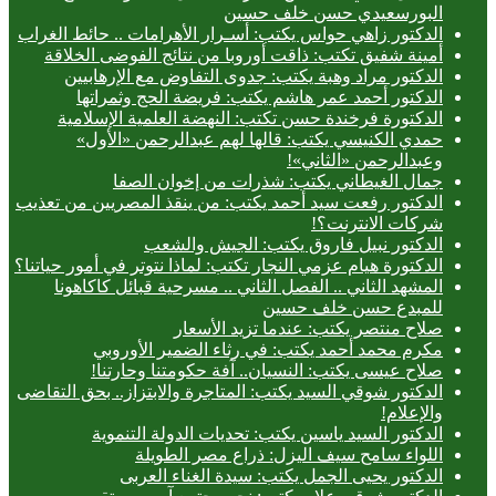
البورسعيدي حسن خلف حسين
الدكتور زاهي حواس يكتب: أسـرار الأهرامات .. حائط الغراب
أمينة شفيق تكتب: ذاقت أوروبا من نتائج الفوضى الخلاقة
الدكتور مراد وهبة يكتب: جدوى التفاوض مع الإرهابيين
الدكتور أحمد عمر هاشم يكتب: فريضة الحج وثمراتها
الدكتورة فرخندة حسن تكتب: النهضة العلمية الإسلامية
حمدي الكنيسي يكتب: قالها لهم عبدالرحمن «الأول»
وعبدالرحمن «الثاني»!
جمال الغيطاني يكتب: شذرات من إخوان الصفا
الدكتور رفعت سيد أحمد يكتب: من ينقذ المصريين من تعذيب
شركات الانترنت؟!
الدكتور نبيل فاروق يكتب: الجيش والشعب
الدكتورة هيام عزمي النجار تكتب: لماذا نتوتر في أمور حياتنا؟
المشهد الثاني .. الفصل الثاني .. مسرحية قبائل كاكاهونا
للمبدع حسن خلف حسين
صلاح منتصر يكتب: عندما تزيد الأسعار
مكرم محمد أحمد يكتب: في رثاء الضمير الأوروبي
صلاح عيسى يكتب: النسيان.. آفة حكومتنا وحارتنا!
الدكتور شوقي السيد يكتب: المتاجرة والابتزاز.. بحق التقاضى
والإعلام!
الدكتور السيد ياسين يكتب: تحديات الدولة التنموية
اللواء سامح سيف اليزل: ذراع مصر الطويلة
الدكتور يحيى الجمل يكتب: سيدة الغناء العربى