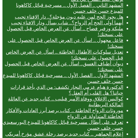
المشهد الثاني .. الفصل الأول .. مسرحية قبائل كاكاهونا
للمبدع حسن خلف حسين
هل يجوز الحج لمن عليه ديون مؤجلة؟.. دار الافتاء تجيب
أيهما أولى الحج أم الزواج؟.. شاب يسأل ودار الافتاء تجيب
مليكة وزفير فضاح .. اسأل عن العرض الخاص قبل الحصول
على نسختك!
فاعل مجهول .. اسأل عن العرض الخاص قبل الحصول على
نسختك!
تعديل سلوكيات الأطفال الخاطئة .. اسأل عن العرض الخاص
قبل الحصول على نسختك!
ديوان أطياف الغسق.. اسأل عن العرض الخاص قبل الحصول
على نسختك!
المشهد الأول .. الفصل الأول .. مسرحية قبائل كاكاهونا للمبدع
حسن خلف حسين
الدكتورة هيام عزمي النجار تكشف: من الذي يأخذ قرارات
حياتنا؟ هل القلب أم العقل؟
كواليس الإغلاق ووفاة الأمير فيليب .. كتاب جديد عن العائلة
المالكة البريطانية
موروثات الزواج الخاطئة .. كتاب يرصد أبرز العادات والأفكار
الخاطئة المتداولة عن الزواج
تعرف على أبطال مسرحية قبائل كاكاهونا للمبدع البورسعيدي
حسن خلف حسين
إعلام الجماهير .. كتاب جديد يرصد رحلة عشق مؤرخ أمريكى