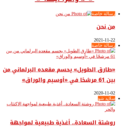
رسالة خاصة
من نحن
2021-11-22
رسالة خاصة
«طارق الطويل» يحسم مقعده البرلماني من
بين 61 مرشحًا في «أوسيم والوراق»
2020-11-02
سلايد شو
روشتة السعادة.. أغذية طبيعية لمواجهة