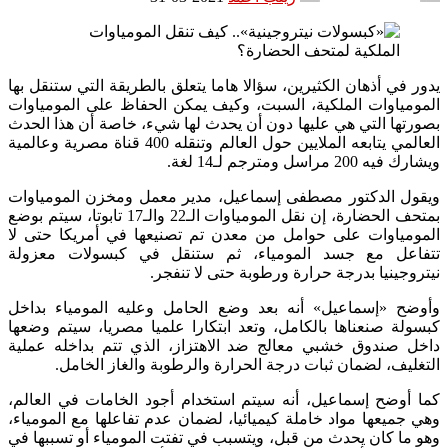
يدور في أذهان الكثيرين، سؤالا هاما يتعلق بالطريقة التي ستنقل بها
المومياوات الملكية، السبت، وكيف يمكن الحفاظ على المومياوات
بصورتها التي هي عليها دون أن يحدث لها شيء، خاصة أن هذا الحدث
العالمي يتابعه الملايين حول العالم وتنقله 400 قناة مصرية وعالمية
ويشارك فيه 200 مراسل ومترجم لـ14 لغة.
ويقول الدكتور مصطفى إسماعيل، مدير معمل ومخزن المومياوات
بمتحف الحضارة، إن نقل المومياوات الـ22 والـ17 تابوتا، سيتم بوضع
المومياوات على حوامل من معدن تم تصنيعها في أمريكا حتى لا
تتفاعل مع جسد المومياء، ثم ستنقل في كبسولات معزولة
نيتروجينيا بدرجة حرارة ورطوبة حتى لا تنفجر.
وأوضح «إسماعيل» أنه بعد وضع الحامل وعليه المومياء بداخل
كبسولة صنعناها بالكامل، وتعد ابتكارا علميا مصريا، سيتم وضعها
داخل صندوق خشبي معالج ضد الاهتزاز، الذي تتم بداخله عملية
التغليف، لضمان ثبات درجة الحرارة والرطوبة والغاز الخامل.
كما أوضح إسماعيل، أنه سيتم استخدام أجود الخامات في العالم،
وهي جميعها مواد خاملة كيميائيا، لضمان عدم تفاعلها مع المومياء،
وهو ما كان يحدث من قبل، ويتسبب في تفتت المومياء أو تسببها في