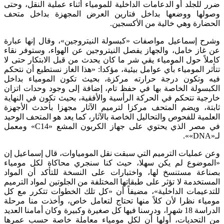
ضرر للجلد أو الدعامات الداخلية للمومياء أثناء عملية النقل، وحتى
وصولها ووضعها بداخل فتارين العرض المجهزة بداخل متحف
الحضارة وهي خالية من الأكسجين.
وشرح إسماعيل مواصفات «كبسولة النيتروجين»، وقال إنها عبارة
عن غاز خامل، والجهاز يفصل النيتروجين عن الهواء، وستوفر نقاء
كاملاً حول المومياء يقي شر ما كان يحدث من قبل الابتكار حتى لا
تتأثر المومياء بأي عوامل بيئية، مؤكدا: «هذا الغاز نستطيع أن نتحكم
فيه وتكون درجة حرارته مركزة، بحيث تكون المومياء بداخل
الكبسولة الخاصة بها في حفظ تام، إضافة إلى وجود وحدات اتزان
خارجية تتحكم في الحركة الرأسية والأفقية، بحيث تكون في النهاية
ثابتة، ويضم المتحف مركزا لترميم الآثار مجهزا بأحدث الأجهزة
العلمية للفحوص والتحاليل الخاصة بالآثار، كما يعد هو المتحف الوحيد
في مصر الذي يحتوي على جهاز الكربون المشع «C14» ومعمل
لـ«DNA»».
وعن عمليات الترميم التي سبقت نقل المومياوات، قال إسماعيل إن
«الموضوع لم يكن سهلا، حيث كنا سنجري محاكاة لكل مومياء
بصناعة مستنسخ لها، واختبارات على النسخة للتأكد أن المواد
المستخدمة لا تؤثر على طبقاتها المختلفة من الجلوتين لمواد الترميم
للتدعيمات الداخلية»، مضيفاً أن «كل تلك الخطوات تتكرر مع كل
مومياء نظرا لأن كلاً منها تحتاج لتعامل خاص، وأخذت منا مرحلة
الدراسة 18 شهرا، ودرسنا فيها كل صغيرة وكبيرة وكان أمامنا العديد
من التحديات، أولها أن لكل مومياء معاملة خاصة حسب عمرها