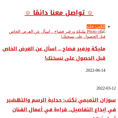
☺ تواصل معنا دائمًا ☺
الكتب خانة
مليكة وزفير فضاح .. اسأل عن العرض الخاص
قبل الحصول على نسختك!
2022-06-14
سوزان
2022-03-12
التميمي
سوزان التميمي تكتب: جدلية الرسم والتهشير
تكتب:
جدلية
في إبداع التفاصيل.. قراءة في أعمال الفنان
الرسم
والتهشير