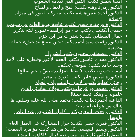
أمينة شفيق تكتب: الثمن الذي تقدمه الشعوب
الدكتور مراد وهبة يكتب: المخ والعقل والمناخ
الدكتور أحمد عمر هاشم يكتب: معركة العبور فى ميزان
الإسلام
الدكتورة فرخندة حسن تكتب: شائعة نهاية العالم في سبتمبر
حمدي الكنيسي يكتب: د. «مو. إبراهيم» نموذج ليته يتكرر
جمال الغيطاني يكتب: شذرات من ابن حزم
الدكتور رفعت سيد أحمد يكتب: حين تصبح «داعش» جماعة
وظيفية !
الدكتور مصطفى محمود يكتب: أبشروا !
الدكتور مجدى عاشور يكتب: الفقه الأعور وخطره على الأمة
وحيد حامد يكتب: الفوضى تحكم..!
أنيسة حسونة تكتب: ٥ نقط «مزايدة» بسْ يا عم صالح!
الدكتورة لميس جابر تكتب: قدرك يا مصر
رجائي عطية يكتب: الأمان والمساواة والحياة
الدكتور محمد نور فرحات يكتب: هؤلاء أساتذتى الذين
علمونى.. وهكذا تعلم جيلنا!
الداعية أحمد ديدات يكتب: محمد صلى الله عليه وسلم.. هل
هناك من هو أعظم منه؟
الدكتور رفعت السعيد يكتب: كامل الشناوي وعبد الناصر
واليسار
الدكتور قدري حفني يكتب: حول المشاركة فى العمل العام
الدكتور وسيم السيسي يكتب: من هنا كانت مؤامرة الصمت!
الفصل الثاني كاملًا من مسرحية قبائل كاكاهونا للمبدع