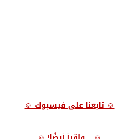
☺ تابعنا على فيسبوك ☺
☺ .. واقرأ أيضًا! ☺