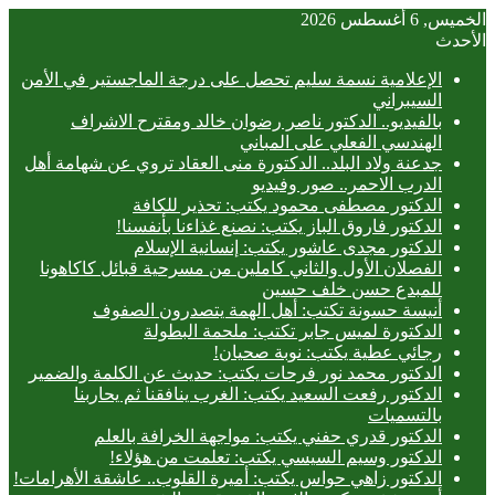
الخميس, 6 أغسطس 2026
الأحدث
الإعلامية نسمة سليم تحصل على درجة الماجستير في الأمن
السيبراني
بالفيديو.. ‎الدكتور ناصر رضوان خالد ومقترح الاشراف
الهندسي الفعلي على المباني
جدعنة ولاد البلد.. الدكتورة منى العقاد تروي عن شهامة أهل
الدرب الاحمر.. صور وفيديو
الدكتور مصطفى محمود يكتب: تحذير للكافة
الدكتور فاروق الباز يكتب: نصنع غذاءنا بأنفسنا!
الدكتور مجدى عاشور يكتب: إنسانية الإسلام
الفصلان الأول والثاني كاملين من مسرحية قبائل كاكاهونا
للمبدع حسن خلف حسين
أنيسة حسونة تكتب: أهل الهمة يتصدرون الصفوف
الدكتورة لميس جابر تكتب: ملحمة البطولة
رجائي عطية يكتب: نوبة صحيان!
الدكتور محمد نور فرحات يكتب: حديث عن الكلمة والضمير
الدكتور رفعت السعيد يكتب: الغرب ينافقنا ثم يحاربنا
بالتسميات
الدكتور قدري حفني يكتب: مواجهة الخرافة بالعلم
الدكتور وسيم السيسي يكتب: تعلمت من هؤلاء!
الدكتور زاهي حواس يكتب: أميرة القلوب.. عاشقة الأهرامات!