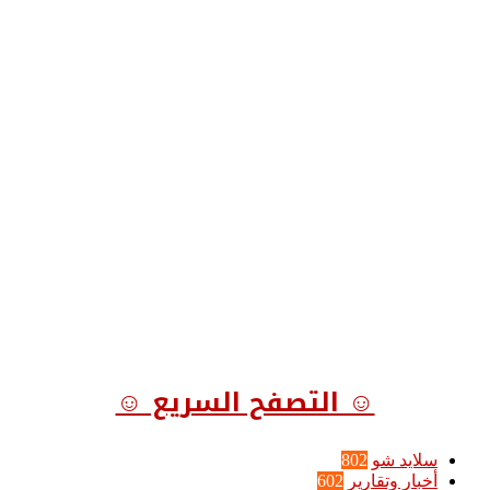
☺ التصفح السريع ☺
سلايد شو
802
أخبار وتقارير
602