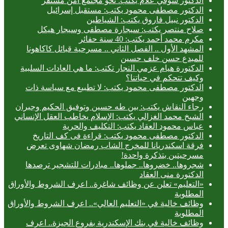
الدكتور شوقي علام يكتب: نحو مجتمع آمن مستقر
الدكتور مصطفى محمود يكتب: مستقبل إسرائيل
الدكتور نبيل فاروق يكتب: الشياطين
صلاح منتصر يكتب: سيجارة مصطفى وسيجار هيكل
مكرم محمد أحمد يكتب: 40 سنة حفائر
المشهد الأول .. الفصل الثاني .. مسرحية قبائل كاكاهونا
للمبدع حسن خلف حسين
الدكتورة هيام عزمي النجار تكتب: ما هي العادات السلبية
وكيف تتحكم في حياتنا؟
الدكتور مصطفى محمود يكتب: لا تطبيع مع سياسة ذات
وجهين
رجاء النقاش يكتب: بين طه حسين وتوفيق الحكيم وجبران
الشيخ محمد الغزالي يكتب: الإسلام يخاطب العقل الإنساني
عباس محمود العقاد يكتب: التكليف والحرية
الدكتور مصطفى محمود يكتب: قراءة فى كف التاريخ
فرقة اسكندريانا للمخرج الشاب رمضان شهاوى تعرض
مسرحيتين بتذكرة واحدة!
شجروها.. خضروها.. جملوها.. مبادرات للتشجير ترصدها
الدكتورة منى العقاد
«التعليم» تعلن عن وظائف شاغرة.. اعرف الشروط والأوراق
المطلوبة
وظائف خالية في «التعليم العالي».. اعرف الشروط والأوراق
المطلوبة
وظائف خالية في بنك الإسكندرية بفروع الجيزة.. اعرف