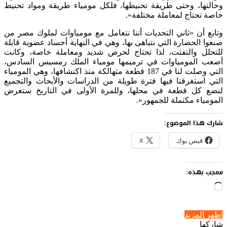
وحالتها، وحتى طريقة تحنيطها، فلكل مومياء طريقة ومواد تحنيط
خاصة تحتاج لمعاملة مختلفة».
وتابع أن «ثاني التحديات أننا نتعامل مع مومياوات لملوك مصر من
صنعوا الحضارة التي نتباهى بها، وهي في النهاية أجساد عضوية قابلة
للتحلل والتفتت، لذا تحتاج لحرص شديد ومعاملة خاصة، وكانت
أصعب المومياوات في ترميمها مومياء الملك رمسيس السادس،
التي وصلت لنا في 187 قطعة متهالكة منذ اكتشافها، وهي المومياء
التي استغرقنا فيها فترة طويلة من الدراسات والأبحاث والتجميع
لنضع كل قطعة في محلها، وللمرة الأولى في التاريخ ستعرض
المومياء مكتملة للجمهور».
شارك هذا الموضوع:
فيس بوك
X
معجب بهذه:
جاري
التحميل…
اظهر المزيد
شاركها