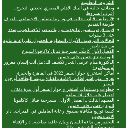
الشروط المطلوبة
وظائف خالية في البنك الأهلي المصري لحديثي التخرج..
اعرف الشروط
26 وظيفة قيادية خالية في وزارة التضامن الاجتماعي.. اعرف
طريقة التقديم
قيمة قرض مستورة الجديد من بنك ناصر الاجتماعي.. يسدد
على 3 سنوات
للحالات المرضية.. الأوراق المطلوبة للحصول على إعانة مالية
من بنك ناصر
الفصل الأول كاملًا.. مسرحية قبائل كاكاهونا للمبدع
البورسعيدي حسن خلف حسين
الدكتورة هيام عزمي النجار تكشف لك: هل أنت إنسان مغرور
أم متواضع؟
أماكن استخراج جواز السفر 2022 في القاهرة والجيزة
تعرف على اشتراطات الإقامة بالفنادق.. بينها البطاقة أو جواز
السفر
خطوات ومستندات استخراج جواز السفر أول مرة 2022..
احصل عليه خلال 24 ساعة
المشهد الثالث .. الفصل الأول .. مسرحية قبائل كاكاهونا
للمبدع حسن خلف حسين
كيفية توزيع مكافأة صندوق رعاية العاملين في الميراث.. دار
الافتاء تجيب
التحذير من بذاءة اللسان وبيان عاقبة صاحبه.. دار الإفتاء
توضح حكم الشرع في ذلك