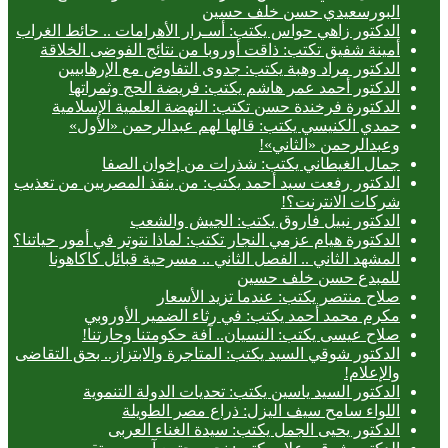
البورسعيدي حسن خلف حسين
الدكتور زاهي حواس يكتب: أسـرار الأهرامات .. حائط الغراب
أمينة شفيق تكتب: ذاقت أوروبا من نتائج الفوضى الخلاقة
الدكتور مراد وهبة يكتب: جدوى التفاوض مع الإرهابيين
الدكتور أحمد عمر هاشم يكتب: فريضة الحج وثمراتها
الدكتورة فرخندة حسن تكتب: النهضة العلمية الإسلامية
حمدي الكنيسي يكتب: قالها لهم عبدالرحمن «الأول»
وعبدالرحمن «الثاني»!
جمال الغيطاني يكتب: شذرات من إخوان الصفا
الدكتور رفعت سيد أحمد يكتب: من ينقذ المصريين من تعذيب
شركات الانترنت؟!
الدكتور نبيل فاروق يكتب: الجيش والشعب
الدكتورة هيام عزمي النجار تكتب: لماذا نتوتر في أمور حياتنا؟
المشهد الثاني .. الفصل الثاني .. مسرحية قبائل كاكاهونا
للمبدع حسن خلف حسين
صلاح منتصر يكتب: عندما تزيد الأسعار
مكرم محمد أحمد يكتب: في رثاء الضمير الأوروبي
صلاح عيسى يكتب: النسيان.. آفة حكومتنا وحارتنا!
الدكتور شوقي السيد يكتب: المتاجرة والابتزاز.. بحق التقاضى
والإعلام!
الدكتور السيد ياسين يكتب: تحديات الدولة التنموية
اللواء سامح سيف اليزل: ذراع مصر الطويلة
الدكتور يحيى الجمل يكتب: سيدة الغناء العربى