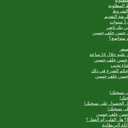
مطلوبة
 المطلوبة
 الشروط
ت
من بنك ناصر
عيدي حسن خلف حسين
م متواضع؟
لسفر
بدع حسن خلف حسين
فتاء تجيب
ح حكم الشرع في ذلك
بدع حسن خلف حسين
ى نسختك!
تك!
بل الحصول على نسختك!
لى نسختك!
دع حسن خلف حسين
؟ هل القلب أم العقل؟
لكة البريطانية