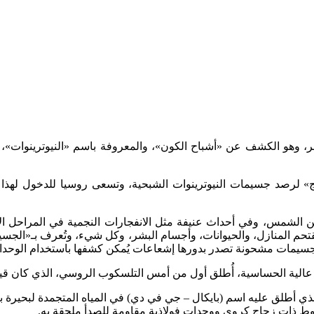
آخر، وهو الكشف عن «أشباح الكون»، والمعروفة باسم «النيوترينوات»
 لرصد جسيمات النيوترينوات الشبحية، وتسعى روسيا للدخول لهذا الم
ية من الشمس، وفي أحداث عنيفة مثل الانفجارات النجمية في المراحل ا
المنازل، والحيوانات، وأجسام البشر، وكل شيء، وتُعرف بـ«الجسيمات الش
شأ جسيمات مشحونة تصدر بدورها إشعاعات يُمكن كشفها باستخدام الوحدا
ية الحساسية، أُطلق أول من أمس التلسكوب الروسي، الذي كان قيد الإنش
وط ذات زجاج كروي ووحدات فولاذية مقاومة للصدأ ملحقة به.