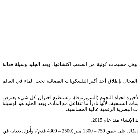
، وهي جسيمات كونية من الصعب اكتشافها، ويعد الجليد وسيلة فعالة
جال بإطلاق أحد أكبر التلسكوبات الفضائية تحت الماء في العالم
لأخيرة لحياة النجوم (السوبرنوفا)، وتستطيع اختراق كل شيء يعترض
بحية» لأنّها نادراً ما تتفاعل مع المادة، ويعد الجليد هو الوسيلة
ت البصرية الرقمية عالية الحساسية.
اء منذ عام 2015.
يقول تقرير نشرته، وكالة الصحافة الفرنسية، إنّه تم غمر التلسكوب، الذي أطلق عليه اسم (بايكال – جي في دي) في المياه المتجمدة لبحيرة بايكال على عمق 750 – 1300 متر (2500 – 4300 قدم)، وأُنزل بعناية في