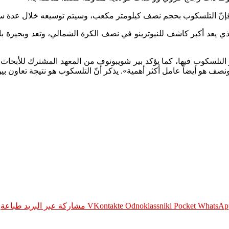
إنّ التلسكوب بحجم نصف كيلومتر مكعب، وسيتم توسيعه خلال عدة سنوات
د أكبر كاشف للنيوترينو في نصف الكرة الشمالي، وتعد وبحيرة بايكال 
 التلسكوب فيها، كما يؤكد بير شويبونوف من المعهد المشترك للأبحاث ا
ف هو أيضاً عامل أكثر أهمية». يذكر أنّ التلسكوب هو نتيجة تعاون بين 
WhatsAp
Pocket
Odnoklassniki
مشاركة عبر البريد
طباعة