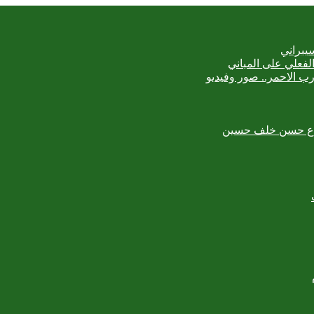
يبراني
رب الاحمر.. صور وفيديو
لمبدع حسن خلف حسين