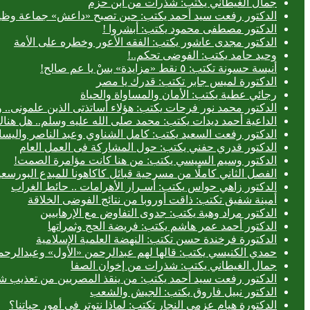
جمال الغيطاني يكتب: شذرات من ابن حزم
الدكتور رفعت سيد أحمد يكتب: حين تصبح «داعش» جماعة وظيف
الدكتور مصطفى محمود يكتب: أبشروا !
الدكتور مجدى عاشور يكتب: الفقه الأعور وخطره على الأمة
وحيد حامد يكتب: الفوضى تحكم..!
أنيسة حسونة تكتب: ٥ نقط «مزايدة» بسْ يا عم صالح!
الدكتورة لميس جابر تكتب: قدرك يا مصر
رجائي عطية يكتب: الأمان والمساواة والحياة
الدكتور محمد نور فرحات يكتب: هؤلاء أساتذتى الذين علمونى.. وه
الداعية أحمد ديدات يكتب: محمد صلى الله عليه وسلم.. هل هن
الدكتور رفعت السعيد يكتب: كامل الشناوي وعبد الناصر واليسا
الدكتور قدري حفني يكتب: حول المشاركة فى العمل العام
الدكتور وسيم السيسي يكتب: من هنا كانت مؤامرة الصمت!
الفصل الثاني كاملًا من مسرحية قبائل كاكاهونا للمبدع البو
الدكتور زاهي حواس يكتب: أسـرار الأهرامات .. حائط الغراب
أمينة شفيق تكتب: ذاقت أوروبا من نتائج الفوضى الخلاقة
الدكتور مراد وهبة يكتب: جدوى التفاوض مع الإرهابيين
الدكتور أحمد عمر هاشم يكتب: فريضة الحج وثمراتها
الدكتورة فرخندة حسن تكتب: النهضة العلمية الإسلامية
حمدي الكنيسي يكتب: قالها لهم عبدالرحمن «الأول» وعبدالرحمن
جمال الغيطاني يكتب: شذرات من إخوان الصفا
الدكتور رفعت سيد أحمد يكتب: من ينقذ المصريين من تعذيب شر
الدكتور نبيل فاروق يكتب: الجيش والشعب
الدكتورة هيام عزمي النجار تكتب: لماذا نتوتر في أمور حياتنا؟