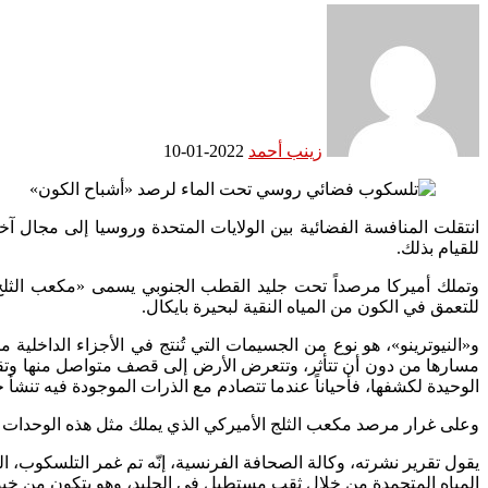
زينب أحمد
2022-01-10
انتقلت المنافسة الفضائية بين الولايات المتحدة وروسيا إلى مجال 
للقيام بذلك.
وتملك أميركا مرصداً تحت جليد القطب الجنوبي يسمى «مكعب الثلج»
للتعمق في الكون من المياه النقية لبحيرة بايكال.
و«النيوترينو»، هو نوع من الجسيمات التي تُنتج في الأجزاء الداخل
مسارها من دون أن تتأثر، وتتعرض الأرض إلى قصف متواصل منها وتقتحم 
الوحيدة لكشفها، فأحياناً عندما تتصادم مع الذرات الموجودة فيه تن
وعلى غرار مرصد مكعب الثلج الأميركي الذي يملك مثل هذه الوحدات عال
المياه المتجمدة من خلال ثقب مستطيل في الجليد، وهو يتكون من خي