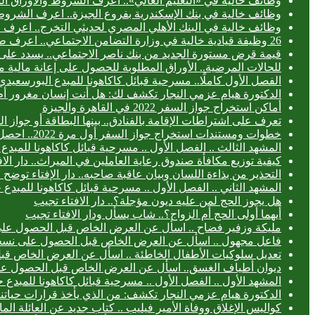
وظائف خالية في «التعليم العالي».. اعرف الشروط والأوراق ال
وظائف خالية في بنك الإسكندرية بفروع الجيزة.. اعرف الشروط
وظائف خالية في البنك الأهلي المصري لحديثي التخرج.. اعرف
26 وظيفة قيادية خالية في وزارة التضامن الاجتماعي.. اعرف طريقة التقديم
قيمة قرض مستورة الجديد من بنك ناصر الاجتماعي.. يسدد على 3 سنوا
للحالات المرضية.. الأوراق المطلوبة للحصول على إعانة مالية 
الفصل الأول كاملًا.. مسرحية قبائل كاكاهونا للمبدع البورس
الدكتورة هيام عزمي النجار تكشف لك: هل أنت إنسان مغرور أ
أماكن استخراج جواز السفر 2022 في القاهرة والجيزة
تعرف على اشتراطات الإقامة بالفنادق.. بينها البطاقة أو جواز ا
خطوات ومستندات استخراج جواز السفر أول مرة 2022.. احصل عليه خلال 24 ساعة
المشهد الثالث .. الفصل الأول .. مسرحية قبائل كاكاهونا للم
كيفية توزيع مكافأة صندوق رعاية العاملين في الميراث.. دار الا
التحذير من بذاءة اللسان وبيان عاقبة صاحبه.. دار الإفتاء توض
المشهد الثاني .. الفصل الأول .. مسرحية قبائل كاكاهونا للم
هل يجوز الحج لمن عليه ديون مؤجلة؟.. دار الافتاء تجيب
أيهما أولى الحج أم الزواج؟.. شاب يسأل ودار الافتاء تجيب
مليكة وزفير فضاح .. اسأل عن العرض الخاص قبل الحصول عل
فاعل مجهول .. اسأل عن العرض الخاص قبل الحصول على نسخ
تعديل سلوكيات الأطفال الخاطئة .. اسأل عن العرض الخاص ق
ديوان أطياف الغسق.. اسأل عن العرض الخاص قبل الحصول ع
المشهد الأول .. الفصل الأول .. مسرحية قبائل كاكاهونا للمب
الدكتورة هيام عزمي النجار تكشف: من الذي يأخذ قرارات حياتنا
كواليس الإغلاق ووفاة الأمير فيليب .. كتاب جديد عن العائلة الما