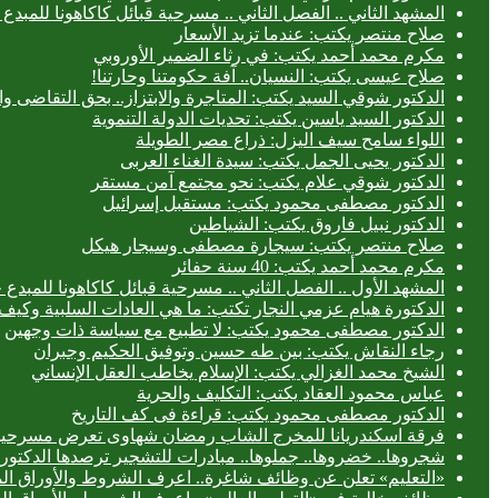
المشهد الثاني .. الفصل الثاني .. مسرحية قبائل كاكاهونا للم
صلاح منتصر يكتب: عندما تزيد الأسعار
مكرم محمد أحمد يكتب: في رثاء الضمير الأوروبي
صلاح عيسى يكتب: النسيان.. آفة حكومتنا وحارتنا!
الدكتور شوقي السيد يكتب: المتاجرة والابتزاز.. بحق التقاضى وال
الدكتور السيد ياسين يكتب: تحديات الدولة التنموية
اللواء سامح سيف اليزل: ذراع مصر الطويلة
الدكتور يحيى الجمل يكتب: سيدة الغناء العربى
الدكتور شوقي علام يكتب: نحو مجتمع آمن مستقر
الدكتور مصطفى محمود يكتب: مستقبل إسرائيل
الدكتور نبيل فاروق يكتب: الشياطين
صلاح منتصر يكتب: سيجارة مصطفى وسيجار هيكل
مكرم محمد أحمد يكتب: 40 سنة حفائر
المشهد الأول .. الفصل الثاني .. مسرحية قبائل كاكاهونا للم
الدكتورة هيام عزمي النجار تكتب: ما هي العادات السلبية وكيف 
الدكتور مصطفى محمود يكتب: لا تطبيع مع سياسة ذات وجهين
رجاء النقاش يكتب: بين طه حسين وتوفيق الحكيم وجبران
الشيخ محمد الغزالي يكتب: الإسلام يخاطب العقل الإنساني
عباس محمود العقاد يكتب: التكليف والحرية
الدكتور مصطفى محمود يكتب: قراءة فى كف التاريخ
فرقة اسكندريانا للمخرج الشاب رمضان شهاوى تعرض مسرحيتي
شجروها.. خضروها.. جملوها.. مبادرات للتشجير ترصدها الدكتورة
«التعليم» تعلن عن وظائف شاغرة.. اعرف الشروط والأوراق ال