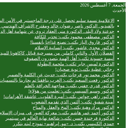
الجمعة, 7 أغسطس 2026
الأحدث
الإعلامية نسمة سليم تحصل على درجة الماجستير في الأمن الس
بالفيديو.. ‎الدكتور ناصر رضوان خالد ومقترح الاشراف الهندسي الفعلي على المباني
جدعنة ولاد البلد.. الدكتورة منى العقاد تروي عن شهامة أهل الد
الدكتور مصطفى محمود يكتب: تحذير للكافة
الدكتور فاروق الباز يكتب: نصنع غذاءنا بأنفسنا!
الدكتور مجدى عاشور يكتب: إنسانية الإسلام
الفصلان الأول والثاني كاملين من مسرحية قبائل كاكاهونا ل
أنيسة حسونة تكتب: أهل الهمة يتصدرون الصفوف
الدكتورة لميس جابر تكتب: ملحمة البطولة
رجائي عطية يكتب: نوبة صحيان!
الدكتور محمد نور فرحات يكتب: حديث عن الكلمة والضمير
الدكتور رفعت السعيد يكتب: الغرب ينافقنا ثم يحاربنا بالتسميات
الدكتور قدري حفني يكتب: مواجهة الخرافة بالعلم
الدكتور وسيم السيسي يكتب: تعلمت من هؤلاء!
الدكتور زاهي حواس يكتب: أميرة القلوب.. عاشقة الأهرامات!
أمينة شفيق تكتب: الثمن الذي تقدمه الشعوب
الدكتور مراد وهبة يكتب: المخ والعقل والمناخ
الدكتور أحمد عمر هاشم يكتب: معركة العبور فى ميزان الإسلام
الدكتورة فرخندة حسن تكتب: شائعة نهاية العالم في سبتمبر
حمدي الكنيسي يكتب: د. «مو. إبراهيم» نموذج ليته يتكرر