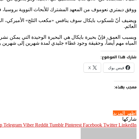
ووفق ديمتري نعوموف من المعهد المشترك للأبحاث النووية بروسيا، ف
ويضيف أنّ تلسكوب بايكال سوف ينافس «مكعب الثلج» الأميركي، الذي يع
العائم.
وبسبب العمق، فإنّ بحيرة بايكال هي البحيرة الوحيدة التي يمكن نشر
المياه مهم أيضاً، وحقيقة وجود غطاء جليدي لمدة شهرين إلى شهرين ونص
شارك هذا الموضوع:
فيس بوك
X
معجب بهذه:
اظهر المزيد
شاركها
p
Telegram
Viber
Pinterest
Facebook
Twitter
LinkedIn