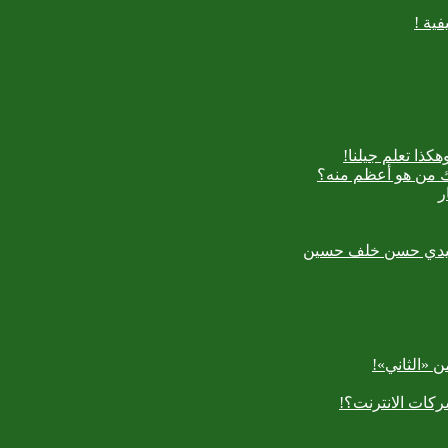
ية !
كذا تعلم جيلنا!
اك من هو أعظم منه؟
ر
رسعيدي حسن خلف حسين
 «الثاني»!
كات الانترنت؟!