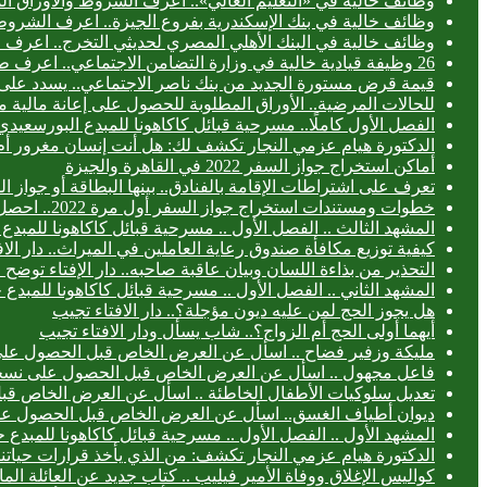
وظائف خالية في «التعليم العالي».. اعرف الشروط والأوراق ال
وظائف خالية في بنك الإسكندرية بفروع الجيزة.. اعرف الشروط
وظائف خالية في البنك الأهلي المصري لحديثي التخرج.. اعرف
26 وظيفة قيادية خالية في وزارة التضامن الاجتماعي.. اعرف طريقة التقديم
قيمة قرض مستورة الجديد من بنك ناصر الاجتماعي.. يسدد على 3 سنوا
للحالات المرضية.. الأوراق المطلوبة للحصول على إعانة مالية 
الفصل الأول كاملًا.. مسرحية قبائل كاكاهونا للمبدع البورس
الدكتورة هيام عزمي النجار تكشف لك: هل أنت إنسان مغرور أ
أماكن استخراج جواز السفر 2022 في القاهرة والجيزة
تعرف على اشتراطات الإقامة بالفنادق.. بينها البطاقة أو جواز ا
خطوات ومستندات استخراج جواز السفر أول مرة 2022.. احصل عليه خلال 24 ساعة
المشهد الثالث .. الفصل الأول .. مسرحية قبائل كاكاهونا للم
كيفية توزيع مكافأة صندوق رعاية العاملين في الميراث.. دار الا
التحذير من بذاءة اللسان وبيان عاقبة صاحبه.. دار الإفتاء توض
المشهد الثاني .. الفصل الأول .. مسرحية قبائل كاكاهونا للم
هل يجوز الحج لمن عليه ديون مؤجلة؟.. دار الافتاء تجيب
أيهما أولى الحج أم الزواج؟.. شاب يسأل ودار الافتاء تجيب
مليكة وزفير فضاح .. اسأل عن العرض الخاص قبل الحصول عل
فاعل مجهول .. اسأل عن العرض الخاص قبل الحصول على نسخ
تعديل سلوكيات الأطفال الخاطئة .. اسأل عن العرض الخاص ق
ديوان أطياف الغسق.. اسأل عن العرض الخاص قبل الحصول ع
المشهد الأول .. الفصل الأول .. مسرحية قبائل كاكاهونا للمب
الدكتورة هيام عزمي النجار تكشف: من الذي يأخذ قرارات حياتنا
كواليس الإغلاق ووفاة الأمير فيليب .. كتاب جديد عن العائلة الما