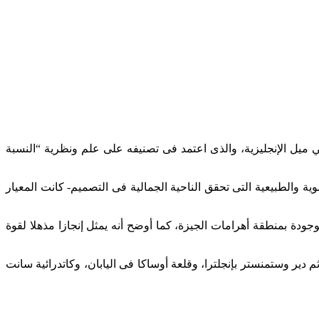
مصور الذى نشره موقع صحيفة الديلي ميل الإنجليزية، والذى اعتمد فى تصنيفه على علم ونظرية “النسبة
 والطبيعية التى تحقق الناحية الجمالية فى التصميم- كانت المعيار
لموجودة بمنطقة أهرامات الجيزة، كما أوضح أنه يمثل إنجازا مذهلا لقوة
نغافورة، ثم دير وستمنستر بإنجلترا، وقلعة أوساكا فى اليابان، وكاتدرائية سانت