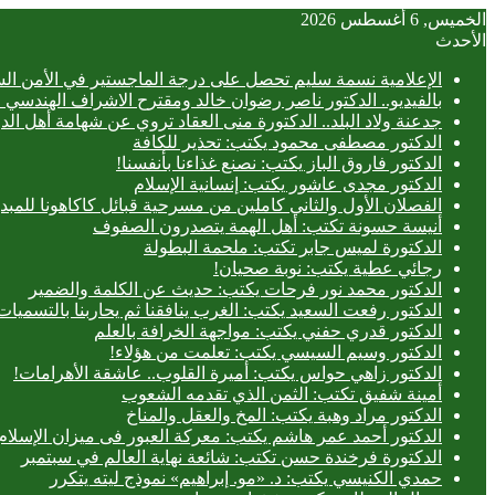
الخميس, 6 أغسطس 2026
الأحدث
الإعلامية نسمة سليم تحصل على درجة الماجستير في الأمن الس
بالفيديو.. ‎الدكتور ناصر رضوان خالد ومقترح الاشراف الهندسي الفعلي على المباني
جدعنة ولاد البلد.. الدكتورة منى العقاد تروي عن شهامة أهل الد
الدكتور مصطفى محمود يكتب: تحذير للكافة
الدكتور فاروق الباز يكتب: نصنع غذاءنا بأنفسنا!
الدكتور مجدى عاشور يكتب: إنسانية الإسلام
الفصلان الأول والثاني كاملين من مسرحية قبائل كاكاهونا ل
أنيسة حسونة تكتب: أهل الهمة يتصدرون الصفوف
الدكتورة لميس جابر تكتب: ملحمة البطولة
رجائي عطية يكتب: نوبة صحيان!
الدكتور محمد نور فرحات يكتب: حديث عن الكلمة والضمير
الدكتور رفعت السعيد يكتب: الغرب ينافقنا ثم يحاربنا بالتسميات
الدكتور قدري حفني يكتب: مواجهة الخرافة بالعلم
الدكتور وسيم السيسي يكتب: تعلمت من هؤلاء!
الدكتور زاهي حواس يكتب: أميرة القلوب.. عاشقة الأهرامات!
أمينة شفيق تكتب: الثمن الذي تقدمه الشعوب
الدكتور مراد وهبة يكتب: المخ والعقل والمناخ
الدكتور أحمد عمر هاشم يكتب: معركة العبور فى ميزان الإسلام
الدكتورة فرخندة حسن تكتب: شائعة نهاية العالم في سبتمبر
حمدي الكنيسي يكتب: د. «مو. إبراهيم» نموذج ليته يتكرر