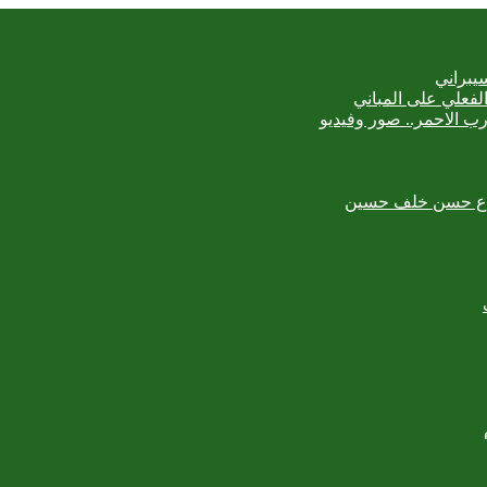
يبراني
رب الاحمر.. صور وفيديو
لمبدع حسن خلف حسين