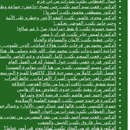
جمال الغيطاني يكتب: شذرات من ابن حزم
الدكتور رفعت سيد أحمد يكتب: حين تصبح «داعش» جماعة وظيف
الدكتور مصطفى محمود يكتب: أبشروا !
الدكتور مجدى عاشور يكتب: الفقه الأعور وخطره على الأمة
وحيد حامد يكتب: الفوضى تحكم..!
أنيسة حسونة تكتب: ٥ نقط «مزايدة» بسْ يا عم صالح!
الدكتورة لميس جابر تكتب: قدرك يا مصر
رجائي عطية يكتب: الأمان والمساواة والحياة
الدكتور محمد نور فرحات يكتب: هؤلاء أساتذتى الذين علمونى.. وه
الداعية أحمد ديدات يكتب: محمد صلى الله عليه وسلم.. هل هن
الدكتور رفعت السعيد يكتب: كامل الشناوي وعبد الناصر واليسا
الدكتور قدري حفني يكتب: حول المشاركة فى العمل العام
الدكتور وسيم السيسي يكتب: من هنا كانت مؤامرة الصمت!
الفصل الثاني كاملًا من مسرحية قبائل كاكاهونا للمبدع البو
الدكتور زاهي حواس يكتب: أسـرار الأهرامات .. حائط الغراب
أمينة شفيق تكتب: ذاقت أوروبا من نتائج الفوضى الخلاقة
الدكتور مراد وهبة يكتب: جدوى التفاوض مع الإرهابيين
الدكتور أحمد عمر هاشم يكتب: فريضة الحج وثمراتها
الدكتورة فرخندة حسن تكتب: النهضة العلمية الإسلامية
حمدي الكنيسي يكتب: قالها لهم عبدالرحمن «الأول» وعبدالرحمن
جمال الغيطاني يكتب: شذرات من إخوان الصفا
الدكتور رفعت سيد أحمد يكتب: من ينقذ المصريين من تعذيب شر
الدكتور نبيل فاروق يكتب: الجيش والشعب
الدكتورة هيام عزمي النجار تكتب: لماذا نتوتر في أمور حياتنا؟