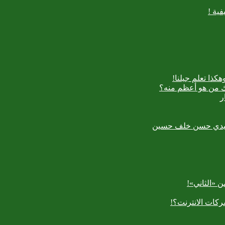
ية !
كذا تعلم جيلنا!
اك من هو أعظم منه؟
ر
رسعيدي حسن خلف حسين
 «الثاني»!
كات الانترنت؟!