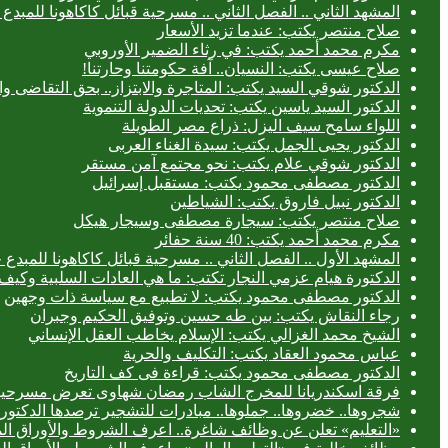
المشهد الثاني .. الفصل الثاني .. مسرحية قبائل كاكاهونا للم
صلاح منتصر يكتب: عندما تزيد الأسعار
مكرم محمد أحمد يكتب: في رثاء الضمير الأوروبي
صلاح عيسى يكتب: النسيان.. آفة حكومتنا وحارتنا!
الدكتور شوقي السيد يكتب: المتاجرة والابتزاز.. بحق التقاضى وال
الدكتور السيد ياسين يكتب: تحديات الدولة التنموية
اللواء سامح سيف اليزل: ذراع مصر الطويلة
الدكتور يحيى الجمل يكتب: سيدة الغناء العربى
الدكتور شوقي علام يكتب: نحو مجتمع آمن مستقر
الدكتور مصطفى محمود يكتب: مستقبل إسرائيل
الدكتور نبيل فاروق يكتب: الشياطين
صلاح منتصر يكتب: سيجارة مصطفى وسيجار هيكل
مكرم محمد أحمد يكتب: 40 سنة حفائر
المشهد الأول .. الفصل الثاني .. مسرحية قبائل كاكاهونا للم
الدكتورة هيام عزمي النجار تكتب: ما هي العادات السلبية وكيف 
الدكتور مصطفى محمود يكتب: لا تطبيع مع سياسة ذات وجهين
رجاء النقاش يكتب: بين طه حسين وتوفيق الحكيم وجبران
الشيخ محمد الغزالي يكتب: الإسلام يخاطب العقل الإنساني
عباس محمود العقاد يكتب: التكليف والحرية
الدكتور مصطفى محمود يكتب: قراءة فى كف التاريخ
فرقة اسكندريانا للمخرج الشاب رمضان شهاوى تعرض مسرحيتي
شجروها.. خضروها.. جملوها.. مبادرات للتشجير ترصدها الدكتورة
«التعليم» تعلن عن وظائف شاغرة.. اعرف الشروط والأوراق ال