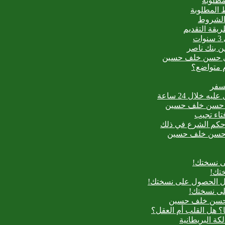
مطلوبة
 المطلوبة
 الشروط
ت
من بنك ناصر
عيدي حسن خلف حسين
م متواضع؟
لسفر
بدع حسن خلف حسين
فتاء تجيب
ح حكم الشرع في ذلك
بدع حسن خلف حسين
ى نسختك!
تك!
بل الحصول على نسختك!
لى نسختك!
دع حسن خلف حسين
؟ هل القلب أم العقل؟
لكة البريطانية