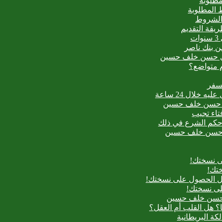
مطلوبة
 المطلوبة
 الشروط
ت
من بنك ناصر
عيدي حسن خلف حسين
م متواضع؟
لسفر
بدع حسن خلف حسين
فتاء تجيب
ح حكم الشرع في ذلك
بدع حسن خلف حسين
ى نسختك!
تك!
بل الحصول على نسختك!
لى نسختك!
دع حسن خلف حسين
؟ هل القلب أم العقل؟
لكة البريطانية