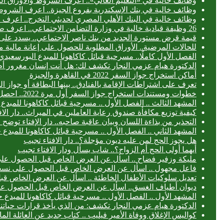
وظائف خالية في «التعليم العالي».. اعرف الشروط والأوراق ال
وظائف خالية في بنك الإسكندرية بفروع الجيزة.. اعرف الشروط
وظائف خالية في البنك الأهلي المصري لحديثي التخرج.. اعرف
26 وظيفة قيادية خالية في وزارة التضامن الاجتماعي.. اعرف طريقة التقديم
قيمة قرض مستورة الجديد من بنك ناصر الاجتماعي.. يسدد على 3 سنوا
للحالات المرضية.. الأوراق المطلوبة للحصول على إعانة مالية 
الفصل الأول كاملًا.. مسرحية قبائل كاكاهونا للمبدع البورس
الدكتورة هيام عزمي النجار تكشف لك: هل أنت إنسان مغرور أ
أماكن استخراج جواز السفر 2022 في القاهرة والجيزة
تعرف على اشتراطات الإقامة بالفنادق.. بينها البطاقة أو جواز ا
خطوات ومستندات استخراج جواز السفر أول مرة 2022.. احصل عليه خلال 24 ساعة
المشهد الثالث .. الفصل الأول .. مسرحية قبائل كاكاهونا للم
كيفية توزيع مكافأة صندوق رعاية العاملين في الميراث.. دار الا
التحذير من بذاءة اللسان وبيان عاقبة صاحبه.. دار الإفتاء توض
المشهد الثاني .. الفصل الأول .. مسرحية قبائل كاكاهونا للم
هل يجوز الحج لمن عليه ديون مؤجلة؟.. دار الافتاء تجيب
أيهما أولى الحج أم الزواج؟.. شاب يسأل ودار الافتاء تجيب
مليكة وزفير فضاح .. اسأل عن العرض الخاص قبل الحصول عل
فاعل مجهول .. اسأل عن العرض الخاص قبل الحصول على نسخ
تعديل سلوكيات الأطفال الخاطئة .. اسأل عن العرض الخاص ق
ديوان أطياف الغسق.. اسأل عن العرض الخاص قبل الحصول ع
المشهد الأول .. الفصل الأول .. مسرحية قبائل كاكاهونا للمب
الدكتورة هيام عزمي النجار تكشف: من الذي يأخذ قرارات حياتنا
كواليس الإغلاق ووفاة الأمير فيليب .. كتاب جديد عن العائلة الما