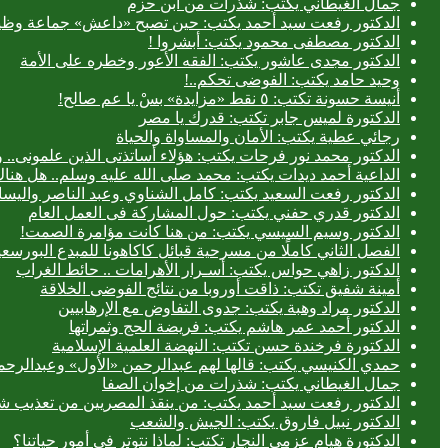
جمال الغيطاني يكتب: شذرات من ابن حزم
الدكتور رفعت سيد أحمد يكتب: حين تصبح «داعش» جماعة وظيف
الدكتور مصطفى محمود يكتب: أبشروا !
الدكتور مجدى عاشور يكتب: الفقه الأعور وخطره على الأمة
وحيد حامد يكتب: الفوضى تحكم..!
أنيسة حسونة تكتب: ٥ نقط «مزايدة» بسْ يا عم صالح!
الدكتورة لميس جابر تكتب: قدرك يا مصر
رجائي عطية يكتب: الأمان والمساواة والحياة
الدكتور محمد نور فرحات يكتب: هؤلاء أساتذتى الذين علمونى.. وه
الداعية أحمد ديدات يكتب: محمد صلى الله عليه وسلم.. هل هن
الدكتور رفعت السعيد يكتب: كامل الشناوي وعبد الناصر واليسا
الدكتور قدري حفني يكتب: حول المشاركة فى العمل العام
الدكتور وسيم السيسي يكتب: من هنا كانت مؤامرة الصمت!
الفصل الثاني كاملًا من مسرحية قبائل كاكاهونا للمبدع البو
الدكتور زاهي حواس يكتب: أسـرار الأهرامات .. حائط الغراب
أمينة شفيق تكتب: ذاقت أوروبا من نتائج الفوضى الخلاقة
الدكتور مراد وهبة يكتب: جدوى التفاوض مع الإرهابيين
الدكتور أحمد عمر هاشم يكتب: فريضة الحج وثمراتها
الدكتورة فرخندة حسن تكتب: النهضة العلمية الإسلامية
حمدي الكنيسي يكتب: قالها لهم عبدالرحمن «الأول» وعبدالرحمن
جمال الغيطاني يكتب: شذرات من إخوان الصفا
الدكتور رفعت سيد أحمد يكتب: من ينقذ المصريين من تعذيب شر
الدكتور نبيل فاروق يكتب: الجيش والشعب
الدكتورة هيام عزمي النجار تكتب: لماذا نتوتر في أمور حياتنا؟