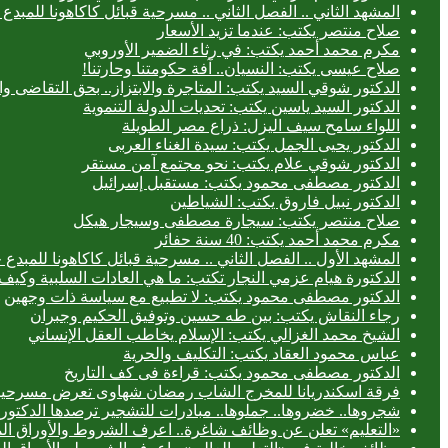
المشهد الثاني .. الفصل الثاني .. مسرحية قبائل كاكاهونا للم
صلاح منتصر يكتب: عندما تزيد الأسعار
مكرم محمد أحمد يكتب: في رثاء الضمير الأوروبي
صلاح عيسى يكتب: النسيان.. آفة حكومتنا وحارتنا!
الدكتور شوقي السيد يكتب: المتاجرة والابتزاز.. بحق التقاضى وال
الدكتور السيد ياسين يكتب: تحديات الدولة التنموية
اللواء سامح سيف اليزل: ذراع مصر الطويلة
الدكتور يحيى الجمل يكتب: سيدة الغناء العربى
الدكتور شوقي علام يكتب: نحو مجتمع آمن مستقر
الدكتور مصطفى محمود يكتب: مستقبل إسرائيل
الدكتور نبيل فاروق يكتب: الشياطين
صلاح منتصر يكتب: سيجارة مصطفى وسيجار هيكل
مكرم محمد أحمد يكتب: 40 سنة حفائر
المشهد الأول .. الفصل الثاني .. مسرحية قبائل كاكاهونا للم
الدكتورة هيام عزمي النجار تكتب: ما هي العادات السلبية وكيف 
الدكتور مصطفى محمود يكتب: لا تطبيع مع سياسة ذات وجهين
رجاء النقاش يكتب: بين طه حسين وتوفيق الحكيم وجبران
الشيخ محمد الغزالي يكتب: الإسلام يخاطب العقل الإنساني
عباس محمود العقاد يكتب: التكليف والحرية
الدكتور مصطفى محمود يكتب: قراءة فى كف التاريخ
فرقة اسكندريانا للمخرج الشاب رمضان شهاوى تعرض مسرحيتي
شجروها.. خضروها.. جملوها.. مبادرات للتشجير ترصدها الدكتورة
«التعليم» تعلن عن وظائف شاغرة.. اعرف الشروط والأوراق ال