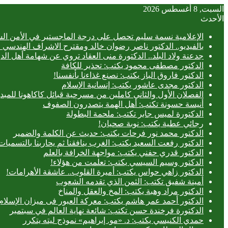
السبت, 8 أغسطس 2026
الأحدث
الإعلامية نسمة سليم تحصل على درجة الماجستير في الأمن الس
بالفيديو.. ‎الدكتور ناصر رضوان خالد ومقترح الاشراف الهندسي الفعلي على المباني
جدعنة ولاد البلد.. الدكتورة منى العقاد تروي عن شهامة أهل الد
الدكتور مصطفى محمود يكتب: تحذير للكافة
الدكتور فاروق الباز يكتب: نصنع غذاءنا بأنفسنا!
الدكتور مجدى عاشور يكتب: إنسانية الإسلام
الفصلان الأول والثاني كاملين من مسرحية قبائل كاكاهونا ل
أنيسة حسونة تكتب: أهل الهمة يتصدرون الصفوف
الدكتورة لميس جابر تكتب: ملحمة البطولة
رجائي عطية يكتب: نوبة صحيان!
الدكتور محمد نور فرحات يكتب: حديث عن الكلمة والضمير
الدكتور رفعت السعيد يكتب: الغرب ينافقنا ثم يحاربنا بالتسميات
الدكتور قدري حفني يكتب: مواجهة الخرافة بالعلم
الدكتور وسيم السيسي يكتب: تعلمت من هؤلاء!
الدكتور زاهي حواس يكتب: أميرة القلوب.. عاشقة الأهرامات!
أمينة شفيق تكتب: الثمن الذي تقدمه الشعوب
الدكتور مراد وهبة يكتب: المخ والعقل والمناخ
الدكتور أحمد عمر هاشم يكتب: معركة العبور فى ميزان الإسلام
الدكتورة فرخندة حسن تكتب: شائعة نهاية العالم في سبتمبر
حمدي الكنيسي يكتب: د. «مو. إبراهيم» نموذج ليته يتكرر