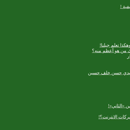
ية !
كذا تعلم جيلنا!
اك من هو أعظم منه؟
ر
رسعيدي حسن خلف حسين
 «الثاني»!
كات الانترنت؟!