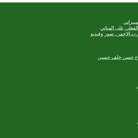
يبراني
رب الاحمر.. صور وفيديو
لمبدع حسن خلف حسين