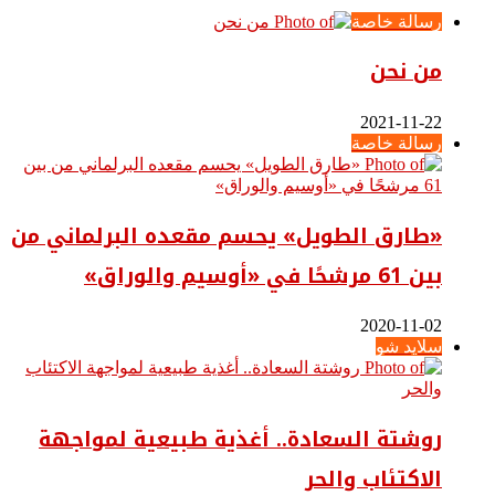
رسالة خاصة
من نحن
2021-11-22
رسالة خاصة
«طارق الطويل» يحسم مقعده البرلماني من
بين 61 مرشحًا في «أوسيم والوراق»
2020-11-02
سلايد شو
روشتة السعادة.. أغذية طبيعية لمواجهة
الاكتئاب والحر