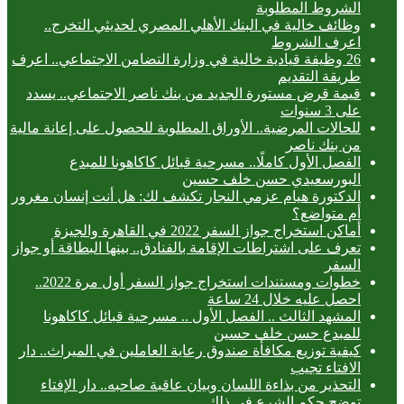
الشروط المطلوبة
وظائف خالية في البنك الأهلي المصري لحديثي التخرج..
اعرف الشروط
26 وظيفة قيادية خالية في وزارة التضامن الاجتماعي.. اعرف
طريقة التقديم
قيمة قرض مستورة الجديد من بنك ناصر الاجتماعي.. يسدد
على 3 سنوات
للحالات المرضية.. الأوراق المطلوبة للحصول على إعانة مالية
من بنك ناصر
الفصل الأول كاملًا.. مسرحية قبائل كاكاهونا للمبدع
البورسعيدي حسن خلف حسين
الدكتورة هيام عزمي النجار تكشف لك: هل أنت إنسان مغرور
أم متواضع؟
أماكن استخراج جواز السفر 2022 في القاهرة والجيزة
تعرف على اشتراطات الإقامة بالفنادق.. بينها البطاقة أو جواز
السفر
خطوات ومستندات استخراج جواز السفر أول مرة 2022..
احصل عليه خلال 24 ساعة
المشهد الثالث .. الفصل الأول .. مسرحية قبائل كاكاهونا
للمبدع حسن خلف حسين
كيفية توزيع مكافأة صندوق رعاية العاملين في الميراث.. دار
الافتاء تجيب
التحذير من بذاءة اللسان وبيان عاقبة صاحبه.. دار الإفتاء
توضح حكم الشرع في ذلك