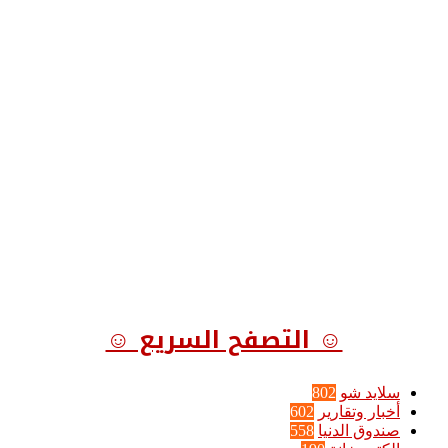
☺ التصفح السريع ☺
سلايد شو
802
أخبار وتقارير
602
صندوق الدنيا
558