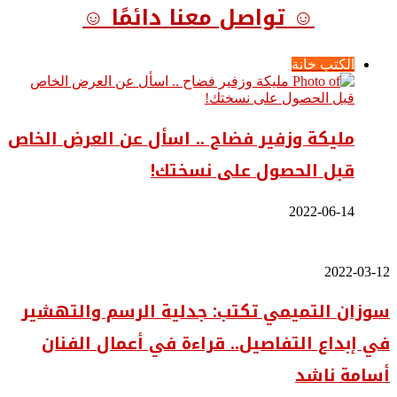
☺ تواصل معنا دائمًا ☺
الكتب خانة
مليكة وزفير فضاح .. اسأل عن العرض الخاص
قبل الحصول على نسختك!
2022-06-14
سوزان
2022-03-12
التميمي
سوزان التميمي تكتب: جدلية الرسم والتهشير
تكتب:
جدلية
في إبداع التفاصيل.. قراءة في أعمال الفنان
الرسم
والتهشير
أسامة ناشد
في
إبداع