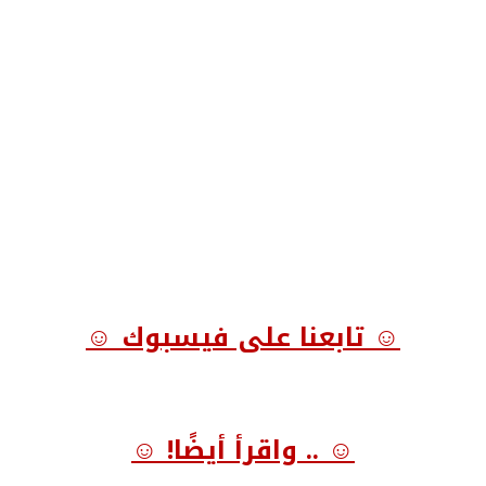
☺ تابعنا على فيسبوك ☺
☺ .. واقرأ أيضًا! ☺