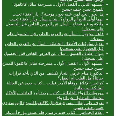
المشهد الثاني .. الفصل الأول .. مسرحية قبائل كاكاهونا
للمبدع حسن خلف حسين
هل يجوز الحج لمن عليه ديون مؤجلة؟.. دار الافتاء تجيب
أيهما أولى الحج أم الزواج؟.. شاب يسأل ودار الافتاء تجيب
مليكة وزفير فضاح .. اسأل عن العرض الخاص قبل الحصول
على نسختك!
فاعل مجهول .. اسأل عن العرض الخاص قبل الحصول على
نسختك!
تعديل سلوكيات الأطفال الخاطئة .. اسأل عن العرض الخاص
قبل الحصول على نسختك!
ديوان أطياف الغسق.. اسأل عن العرض الخاص قبل الحصول
على نسختك!
المشهد الأول .. الفصل الأول .. مسرحية قبائل كاكاهونا للمبدع
حسن خلف حسين
الدكتورة هيام عزمي النجار تكشف: من الذي يأخذ قرارات
حياتنا؟ هل القلب أم العقل؟
كواليس الإغلاق ووفاة الأمير فيليب .. كتاب جديد عن العائلة
المالكة البريطانية
موروثات الزواج الخاطئة .. كتاب يرصد أبرز العادات والأفكار
الخاطئة المتداولة عن الزواج
تعرف على أبطال مسرحية قبائل كاكاهونا للمبدع البورسعيدي
حسن خلف حسين
إعلام الجماهير .. كتاب جديد يرصد رحلة عشق مؤرخ أمريكى