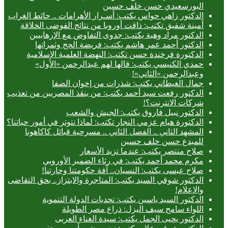
البورسعيدي حسن خلف حسين
الدكتور زاهي حواس يكتب: أسـرار الأهرامات .. حائط الغراب
أمينة شفيق تكتب: ذاقت أوروبا من نتائج الفوضى الخلاقة
الدكتور مراد وهبة يكتب: جدوى التفاوض مع الإرهابيين
الدكتور أحمد عمر هاشم يكتب: فريضة الحج وثمراتها
الدكتورة فرخندة حسن تكتب: النهضة العلمية الإسلامية
حمدي الكنيسي يكتب: قالها لهم عبدالرحمن «الأول»
وعبدالرحمن «الثاني»!
جمال الغيطاني يكتب: شذرات من إخوان الصفا
الدكتور رفعت سيد أحمد يكتب: من ينقذ المصريين من تعذيب
شركات الانترنت؟!
الدكتور نبيل فاروق يكتب: الجيش والشعب
الدكتورة هيام عزمي النجار تكتب: لماذا نتوتر في أمور حياتنا؟
المشهد الثاني .. الفصل الثاني .. مسرحية قبائل كاكاهونا
للمبدع حسن خلف حسين
صلاح منتصر يكتب: عندما تزيد الأسعار
مكرم محمد أحمد يكتب: في رثاء الضمير الأوروبي
صلاح عيسى يكتب: النسيان.. آفة حكومتنا وحارتنا!
الدكتور شوقي السيد يكتب: المتاجرة والابتزاز.. بحق التقاضى
والإعلام!
الدكتور السيد ياسين يكتب: تحديات الدولة التنموية
اللواء سامح سيف اليزل: ذراع مصر الطويلة
الدكتور يحيى الجمل يكتب: سيدة الغناء العربى