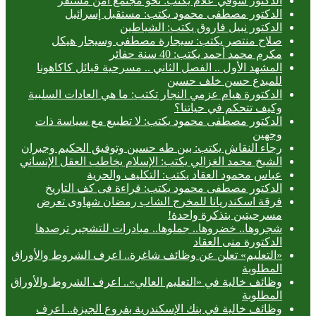
الدكتور شوقي علام يكتب: نحو مجتمع آمن مستقر
الدكتور مصطفى محمود يكتب: مستقبل إسرائيل
الدكتور نبيل فاروق يكتب: الشياطين
صلاح منتصر يكتب: سيجارة مصطفى وسيجار هيكل
مكرم محمد أحمد يكتب: 40 سنة حفائر
المشهد الأول .. الفصل الثاني .. مسرحية قبائل كاكاهونا
للمبدع حسن خلف حسين
الدكتورة هيام عزمي النجار تكتب: ما هي العادات السلبية
وكيف تتحكم في حياتنا؟
الدكتور مصطفى محمود يكتب: لا تطبيع مع سياسة ذات
وجهين
رجاء النقاش يكتب: بين طه حسين وتوفيق الحكيم وجبران
الشيخ محمد الغزالي يكتب: الإسلام يخاطب العقل الإنساني
عباس محمود العقاد يكتب: التكليف والحرية
الدكتور مصطفى محمود يكتب: قراءة فى كف التاريخ
فرقة اسكندريانا للمخرج الشاب رمضان شهاوى تعرض
مسرحيتين بتذكرة واحدة!
شجروها.. خضروها.. جملوها.. مبادرات للتشجير ترصدها
الدكتورة منى العقاد
«التعليم» تعلن عن وظائف شاغرة.. اعرف الشروط والأوراق
المطلوبة
وظائف خالية في «التعليم العالي».. اعرف الشروط والأوراق
المطلوبة
وظائف خالية في بنك الإسكندرية بفروع الجيزة.. اعرف