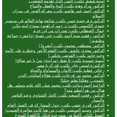
أمينة شفيق تكتب: الثمن الذي تقدمه الشعوب
الدكتور مراد وهبة يكتب: المخ والعقل والمناخ
الدكتور أحمد عمر هاشم يكتب: معركة العبور فى ميزان
الإسلام
الدكتورة فرخندة حسن تكتب: شائعة نهاية العالم في سبتمبر
حمدي الكنيسي يكتب: د. «مو. إبراهيم» نموذج ليته يتكرر
جمال الغيطاني يكتب: شذرات من ابن حزم
الدكتور رفعت سيد أحمد يكتب: حين تصبح «داعش» جماعة
وظيفية !
الدكتور مصطفى محمود يكتب: أبشروا !
الدكتور مجدى عاشور يكتب: الفقه الأعور وخطره على الأمة
وحيد حامد يكتب: الفوضى تحكم..!
أنيسة حسونة تكتب: ٥ نقط «مزايدة» بسْ يا عم صالح!
الدكتورة لميس جابر تكتب: قدرك يا مصر
رجائي عطية يكتب: الأمان والمساواة والحياة
الدكتور محمد نور فرحات يكتب: هؤلاء أساتذتى الذين
علمونى.. وهكذا تعلم جيلنا!
الداعية أحمد ديدات يكتب: محمد صلى الله عليه وسلم.. هل
هناك من هو أعظم منه؟
الدكتور رفعت السعيد يكتب: كامل الشناوي وعبد الناصر
واليسار
الدكتور قدري حفني يكتب: حول المشاركة فى العمل العام
الدكتور وسيم السيسي يكتب: من هنا كانت مؤامرة الصمت!
الفصل الثاني كاملًا من مسرحية قبائل كاكاهونا للمبدع