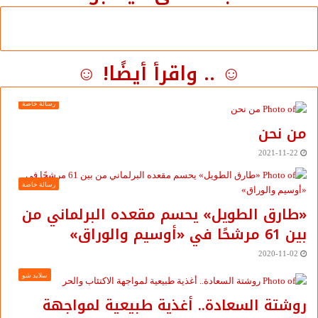
☺ .. واقرأ أيضًا! ☺
رسالة خاصة
من نحن
2021-11-22
رسالة خاصة
«طارق الطويل» يحسم مقعده البرلماني من
بين 61 مرشحًا في «أوسيم والوراق»
2020-11-02
سلايد شو
روشتة السعادة.. أغذية طبيعية لمواجهة