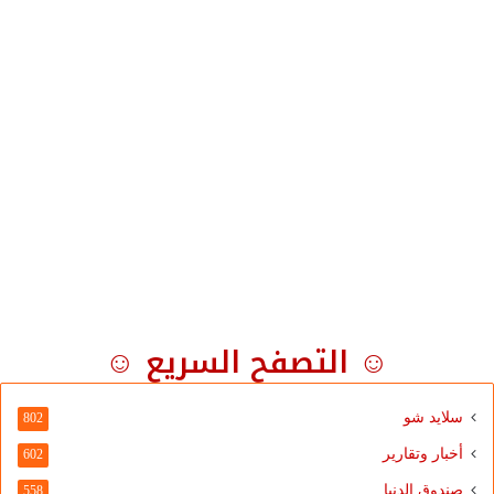
☺ التصفح السريع ☺
سلايد شو
802
أخبار وتقارير
602
صندوق الدنيا
558