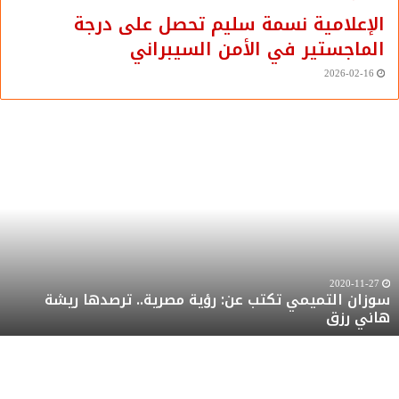
الإعلامية نسمة سليم تحصل على درجة
الماجستير في الأمن السيبراني
2026-02-16
وزان
س
لتميمي
ا
كتب
ت
ن:
ج
ؤية
ا
صرية..
و
رصدها
ف
يشة
إ
2020-11-27
سوزان التميمي تكتب عن: رؤية مصرية.. ترصدها ريشة
اني
ا
هاني رزق
زق
ق
ف
أ
ا
أ