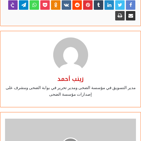
147234 حالة تم شفاؤها، و 11300 حالة وفاة.
وتواصل وزارة الصحة والسكان رفع استعداداتها بجميع
محافظات الجمهورية، ومتابعة الموقف أولاً بأول بشأن فيروس
“كورونا المستجد”، واتخاذ كافة الإجراءات الوقائية اللازمة ضد
أي فيروسات أو أمراض معدية، كما قامت الوزارة بتخصيص عدد
من وسائل التواصل لتلقي استفسارات المواطنين بشأن
فيروس كورونا المستجد والأمراض المعدية، منها الخط الساخن
“105”، و”15335″ ورقم الواتساب “01553105105”، بالإضافة
زينب أحمد
إلى تطبيق “صحة مصر”
مدير التسويق في مؤسسة الضحى ومدير تحرير في بوابة الضحى ومشرف على
إصدارات مؤسسة الضحى
شارك هذا الموضوع:
فيس بوك
X
معجب بهذه: