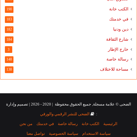
الكتب خانة
190
في خدمتك
183
دين ودنيا
182
شارع الثقافة
184
خارج الإطار
3
رسالة خاصة
148
مساحة للاختلاف
138
الضحى © علامة مسجلة, جميع الحقوق محفوظة | 2020 - 2026 | تصميم وإدارة
:
الضحى للنشر الرقمي والورقي
الرئيسية
الكتب خانة
رسالة خاصة
في خدمتك
من نحن
سياسة الاستخدام
سياسة الخصوصية
تواصل معنا