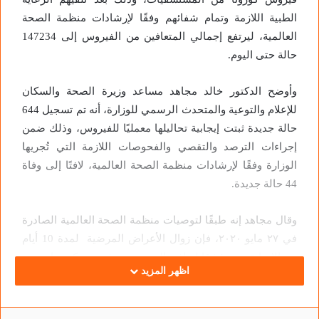
الطبية اللازمة وتمام شفائهم وفقًا لإرشادات منظمة الصحة
العالمية، ليرتفع إجمالي المتعافين من الفيروس إلى 147234
حالة حتى اليوم.
وأوضح الدكتور خالد مجاهد مساعد وزيرة الصحة والسكان
للإعلام والتوعية والمتحدث الرسمي للوزارة، أنه تم تسجيل 644
حالة جديدة ثبتت إيجابية تحاليلها معمليًا للفيروس، وذلك ضمن
إجراءات الترصد والتقصي والفحوصات اللازمة التي تُجريها
الوزارة وفقًا لإرشادات منظمة الصحة العالمية، لافتًا إلى وفاة
44 حالة جديدة.
وقال مجاهد إنه طبقًا لتوصيات منظمة الصحة العالمية الصادرة
في ٢٧ مايو ٢٠٢٠، فإن زوال الأعراض المرضية لمدة 10 أيام
من الإصابة يعد مؤشرًا لتعافي المريض من فيروس كورونا.
اظهر المزيد
وذكر مجاهد، أن إجمالي العدد الذي تم تسجيله في مصر
بفيروس كورونا المستجد حتى الأحد، هو 190924 من ضمنهم