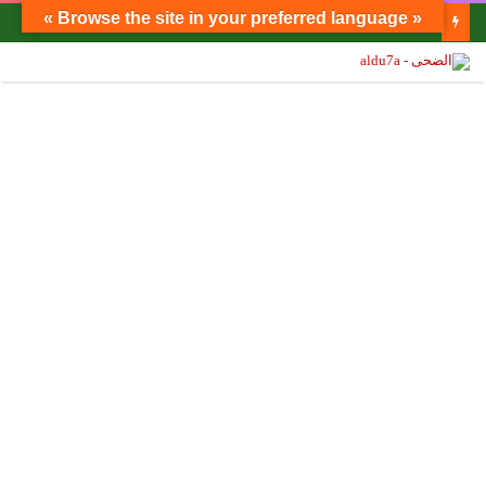
« Browse the site in your preferred language »
أنيسة حسونة تكتب: أهل الهمة يتصدرون الصفوف