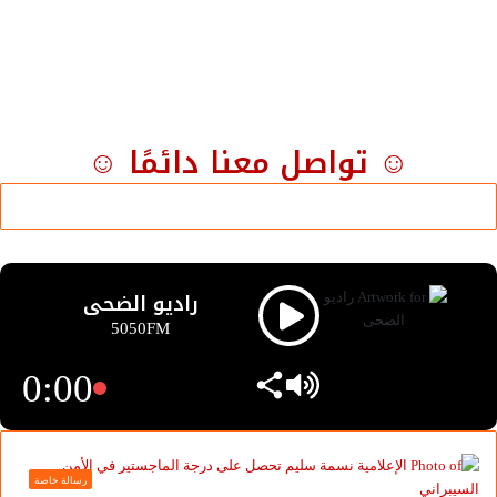
☺ تواصل معنا دائمًا ☺
راديو الضحى
5050FM
0:00
رسالة خاصة