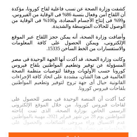
كشفت وزارة الصحة عن نسب فاعلية لقاح كورونا، مؤكدة
أن اللقاح آمن وفعال بنسبة 86% فى الوقاية من الفيروس،
و99% فى إنتاج الأجسام المضادة، و100% فى الوقاية من
الوصول للحالات المتوسطة والشديدة.
وأضافت وزارة الصحة، أنه يمكن حجز اللقاح عبر الموقع
الإلكترونى، ويمكن الحصول على كافة المعلومات
والاستفسارات من الخط الساخن 15335.
وكانت وزارة الصحة، قد أكدت أنها الجهة الوحيدة فى مصر
المسؤولة عن توفير وتطعيم المواطنين بلقاح فيروس
كورونا حسب الأولويات ووفقا لتوصيات منظمة الصحة
العالمية فى هذا الشأن، مشددة على اتخاذ كافة الإجراءات
القانونية حيال أى جهة تروج لتوفير وتطعيم المواطنين
بلقاحات فيروس كورونا.
كما أكدت أن المنصة الوحيدة فى مصر للحصول على
لقاحات فيروس كورونا، من خلال الموقع الإلكترونى
الرسمى الخاص بوزارة الصحة، الذى تمت إتاحته
للمواطنين يوم 28 من شهر فبراير 2021، مهيبة بالمواطنين
عدم الانسياق وراء مروجى الشائعات، والحصول على
المعلومات من مصادرها الرسمية.