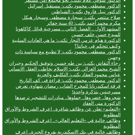
الدكتور شوقي علام يكتب: نحو مجتمع آمن مستقر
الدكتور مصطفى محمود يكتب: مستقبل إسرائيل
الدكتور نبيل فاروق يكتب: الشياطين
صلاح منتصر يكتب: سيجارة مصطفى وسيجار هيكل
مكرم محمد أحمد يكتب: 40 سنة حفائر
المشهد الأول .. الفصل الثاني .. مسرحية قبائل كاكاهونا
للمبدع حسن خلف حسين
الدكتورة هيام عزمي النجار تكتب: ما هي العادات السلبية
وكيف تتحكم في حياتنا؟
الدكتور مصطفى محمود يكتب: لا تطبيع مع سياسة ذات
وجهين
رجاء النقاش يكتب: بين طه حسين وتوفيق الحكيم وجبران
الشيخ محمد الغزالي يكتب: الإسلام يخاطب العقل الإنساني
عباس محمود العقاد يكتب: التكليف والحرية
الدكتور مصطفى محمود يكتب: قراءة فى كف التاريخ
فرقة اسكندريانا للمخرج الشاب رمضان شهاوى تعرض
مسرحيتين بتذكرة واحدة!
شجروها.. خضروها.. جملوها.. مبادرات للتشجير ترصدها
الدكتورة منى العقاد
«التعليم» تعلن عن وظائف شاغرة.. اعرف الشروط والأوراق
المطلوبة
وظائف خالية في «التعليم العالي».. اعرف الشروط والأوراق
المطلوبة
وظائف خالية في بنك الإسكندرية بفروع الجيزة.. اعرف