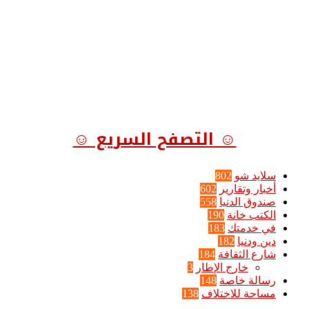
☺ التصفح السريع ☺
سلايد شو
802
أخبار وتقارير
602
صندوق الدنيا
558
الكتب خانة
190
في خدمتك
183
دين ودنيا
182
شارع الثقافة
184
خارج الإطار
3
رسالة خاصة
148
مساحة للاختلاف
138