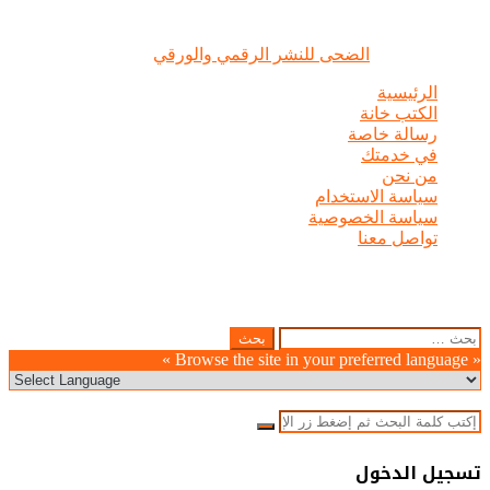
الضحى © علامة مسجلة, جميع الحقوق محفوظة | 2020 - 2026 |
تصميم وإدارة :
الضحى للنشر الرقمي والورقي
الرئيسية
الكتب خانة
رسالة خاصة
في خدمتك
من نحن
سياسة الاستخدام
سياسة الخصوصية
تواصل معنا
زر
إغلاق
البحث
الذهاب
عن:
« Browse the site in your preferred language »
إلى
الأعلى
إغلاق
بحث
عن
إغلاق
تسجيل الدخول