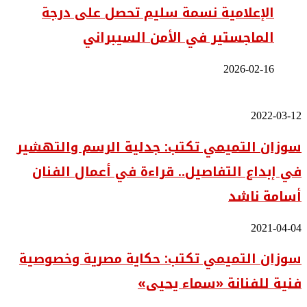
الإعلامية نسمة سليم تحصل على درجة
الماجستير في الأمن السيبراني
2026-02-16
سوزان
2022-03-12
التميمي
سوزان التميمي تكتب: جدلية الرسم والتهشير
تكتب:
جدلية
في إبداع التفاصيل.. قراءة في أعمال الفنان
الرسم
والتهشير
أسامة ناشد
في
إبداع
التفاصيل..
سوزان
2021-04-04
قراءة
التميمي
في
سوزان التميمي تكتب: حكاية مصرية وخصوصية
تكتب:
أعمال
حكاية
الفنان
فنية للفنانة «سماء يحيى»
مصرية
أسامة
وخصوصية
ناشد
فنية