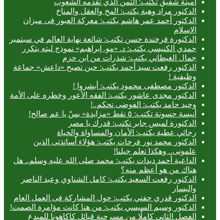
أمينة شفيق تكتب: الثمن الذي تقدمه الشعوب
الدكتور مراد وهبة يكتب: المخ والعقل والمناخ
الدكتور أحمد عمر هاشم يكتب: معركة العبور فى ميزان
الإسلام
الدكتورة فرخندة حسن تكتب: شائعة نهاية العالم في سبتمبر
حمدي الكنيسي يكتب: د. «مو. إبراهيم» نموذج ليته يتكرر
جمال الغيطاني يكتب: شذرات من ابن حزم
الدكتور رفعت سيد أحمد يكتب: حين تصبح «داعش» جماعة
وظيفية !
الدكتور مصطفى محمود يكتب: أبشروا !
الدكتور مجدى عاشور يكتب: الفقه الأعور وخطره على الأمة
وحيد حامد يكتب: الفوضى تحكم..!
أنيسة حسونة تكتب: ٥ نقط «مزايدة» بسْ يا عم صالح!
الدكتورة لميس جابر تكتب: قدرك يا مصر
رجائي عطية يكتب: الأمان والمساواة والحياة
الدكتور محمد نور فرحات يكتب: هؤلاء أساتذتى الذين
علمونى.. وهكذا تعلم جيلنا!
الداعية أحمد ديدات يكتب: محمد صلى الله عليه وسلم.. هل
هناك من هو أعظم منه؟
الدكتور رفعت السعيد يكتب: كامل الشناوي وعبد الناصر
واليسار
الدكتور قدري حفني يكتب: حول المشاركة فى العمل العام
الدكتور وسيم السيسي يكتب: من هنا كانت مؤامرة الصمت!
الفصل الثاني كاملًا من مسرحية قبائل كاكاهونا للمبدع