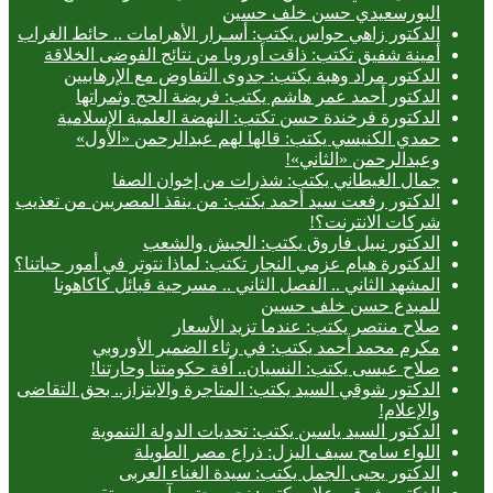
البورسعيدي حسن خلف حسين
الدكتور زاهي حواس يكتب: أسـرار الأهرامات .. حائط الغراب
أمينة شفيق تكتب: ذاقت أوروبا من نتائج الفوضى الخلاقة
الدكتور مراد وهبة يكتب: جدوى التفاوض مع الإرهابيين
الدكتور أحمد عمر هاشم يكتب: فريضة الحج وثمراتها
الدكتورة فرخندة حسن تكتب: النهضة العلمية الإسلامية
حمدي الكنيسي يكتب: قالها لهم عبدالرحمن «الأول»
وعبدالرحمن «الثاني»!
جمال الغيطاني يكتب: شذرات من إخوان الصفا
الدكتور رفعت سيد أحمد يكتب: من ينقذ المصريين من تعذيب
شركات الانترنت؟!
الدكتور نبيل فاروق يكتب: الجيش والشعب
الدكتورة هيام عزمي النجار تكتب: لماذا نتوتر في أمور حياتنا؟
المشهد الثاني .. الفصل الثاني .. مسرحية قبائل كاكاهونا
للمبدع حسن خلف حسين
صلاح منتصر يكتب: عندما تزيد الأسعار
مكرم محمد أحمد يكتب: في رثاء الضمير الأوروبي
صلاح عيسى يكتب: النسيان.. آفة حكومتنا وحارتنا!
الدكتور شوقي السيد يكتب: المتاجرة والابتزاز.. بحق التقاضى
والإعلام!
الدكتور السيد ياسين يكتب: تحديات الدولة التنموية
اللواء سامح سيف اليزل: ذراع مصر الطويلة
الدكتور يحيى الجمل يكتب: سيدة الغناء العربى