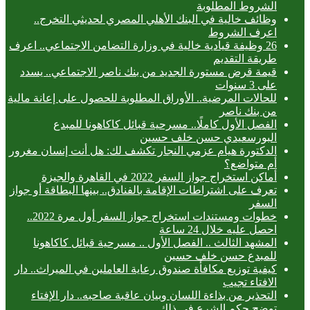
الشروط المطلوبة
وظائف خالية في البنك الأهلي المصري لحديثي التخرج..
اعرف الشروط
26 وظيفة قيادية خالية في وزارة التضامن الاجتماعي.. اعرف
طريقة التقديم
قيمة قرض مستورة الجديد من بنك ناصر الاجتماعي.. يسدد
على 3 سنوات
للحالات المرضية.. الأوراق المطلوبة للحصول على إعانة مالية
من بنك ناصر
الفصل الأول كاملًا.. مسرحية قبائل كاكاهونا للمبدع
البورسعيدي حسن خلف حسين
الدكتورة هيام عزمي النجار تكشف لك: هل أنت إنسان مغرور
أم متواضع؟
أماكن استخراج جواز السفر 2022 في القاهرة والجيزة
تعرف على اشتراطات الإقامة بالفنادق.. بينها البطاقة أو جواز
السفر
خطوات ومستندات استخراج جواز السفر أول مرة 2022..
احصل عليه خلال 24 ساعة
المشهد الثالث .. الفصل الأول .. مسرحية قبائل كاكاهونا
للمبدع حسن خلف حسين
كيفية توزيع مكافأة صندوق رعاية العاملين في الميراث.. دار
الافتاء تجيب
التحذير من بذاءة اللسان وبيان عاقبة صاحبه.. دار الإفتاء
توضح حكم الشرع في ذلك