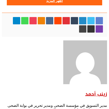
اظهر المزيد
وناشدت وزارة الصحة، الفئات المستحقة لتلقى اللقاح من
المواطنين بسرعة التسجيل على الموقع الإلكترونى
الرسمى الخاص بالوزارة لتلقى اللقاح، لافتة إلى أنه يتم
إخضاع اللقاحات التى تحصل عليها مصر للتحليل فى
معامل هيئة الدواء المصرية للتأكد من مأمونيتها.
يذكر أن الموقع الإلكترونى سيقوم بإعطاء الأولوية بشكل
الكترونى فى الحصول على لقاح فيروس كورونا للفئات
المستحقة تلقائيًا، وذلك وفقًا للبيانات التى تم إدخالها على
الموقع، كما تم تخصيص مكتب فى الوحدات الصحية
والمستشفيات على مستوى الجمهورية لتسجيل كافة
المواطنين من الفئات المستحقة ممن لا يستطيعون
التسجيل على الموقع، للحصول على لقاح فيروس كورونا.
شارك هذا الموضوع:
فيس بوك
X
معجب بهذه:
زينب أحمد
مدير التسويق في مؤسسة الضحى ومدير تحرير في بوابة الضحى