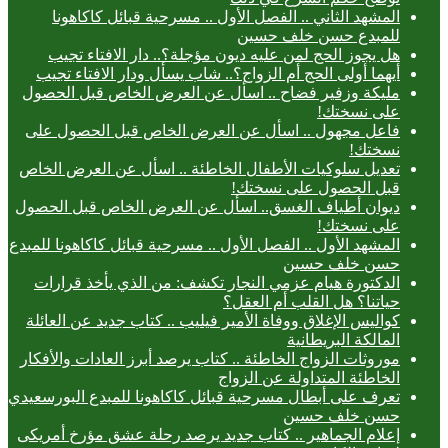
المشهد الثاني .. الفصل الأول .. مسرحية قبائل كاكاهونا
للمبدع حسن خلف حسين
هل يجوز الحج لمن عليه ديون مؤجلة؟.. دار الافتاء تجيب
أيهما أولى الحج أم الزواج؟.. شاب يسأل ودار الافتاء تجيب
مليكة وزفير فضاح .. اسأل عن العرض الخاص قبل الحصول
على نسختك!
فاعل مجهول .. اسأل عن العرض الخاص قبل الحصول على
نسختك!
تعديل سلوكيات الأطفال الخاطئة .. اسأل عن العرض الخاص
قبل الحصول على نسختك!
ديوان أطياف الغسق.. اسأل عن العرض الخاص قبل الحصول
على نسختك!
المشهد الأول .. الفصل الأول .. مسرحية قبائل كاكاهونا للمبدع
حسن خلف حسين
الدكتورة هيام عزمي النجار تكشف: من الذي يأخذ قرارات
حياتنا؟ هل القلب أم العقل؟
كواليس الإغلاق ووفاة الأمير فيليب .. كتاب جديد عن العائلة
المالكة البريطانية
موروثات الزواج الخاطئة .. كتاب يرصد أبرز العادات والأفكار
الخاطئة المتداولة عن الزواج
تعرف على أبطال مسرحية قبائل كاكاهونا للمبدع البورسعيدي
حسن خلف حسين
إعلام الجماهير .. كتاب جديد يرصد رحلة عشق مؤرخ أمريكى