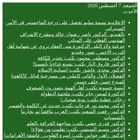
الجمعة, 7 أغسطس 2026
الأحدث
الإعلامية نسمة سليم تحصل على درجة الماجستير في الأمن
السيبراني
بالفيديو.. ‎الدكتور ناصر رضوان خالد ومقترح الاشراف
الهندسي الفعلي على المباني
جدعنة ولاد البلد.. الدكتورة منى العقاد تروي عن شهامة أهل
الدرب الاحمر.. صور وفيديو
الدكتور مصطفى محمود يكتب: تحذير للكافة
الدكتور فاروق الباز يكتب: نصنع غذاءنا بأنفسنا!
الدكتور مجدى عاشور يكتب: إنسانية الإسلام
الفصلان الأول والثاني كاملين من مسرحية قبائل كاكاهونا
للمبدع حسن خلف حسين
أنيسة حسونة تكتب: أهل الهمة يتصدرون الصفوف
الدكتورة لميس جابر تكتب: ملحمة البطولة
رجائي عطية يكتب: نوبة صحيان!
الدكتور محمد نور فرحات يكتب: حديث عن الكلمة والضمير
الدكتور رفعت السعيد يكتب: الغرب ينافقنا ثم يحاربنا
بالتسميات
الدكتور قدري حفني يكتب: مواجهة الخرافة بالعلم
الدكتور وسيم السيسي يكتب: تعلمت من هؤلاء!
الدكتور زاهي حواس يكتب: أميرة القلوب.. عاشقة الأهرامات!