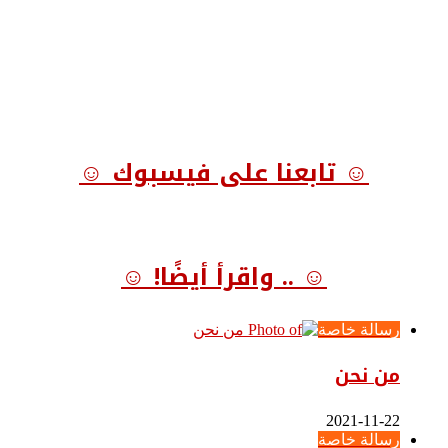
☺ تابعنا على فيسبوك ☺
☺ .. واقرأ أيضًا! ☺
رسالة خاصة
من نحن
2021-11-22
رسالة خاصة