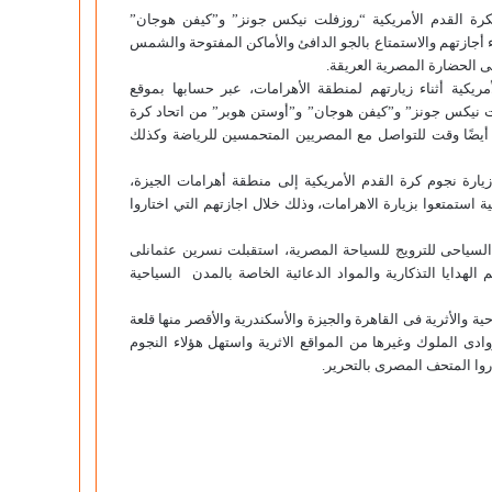
لكرة القدم الأمريكية “روزفلت نيكس جونز” و”كيفن هوجان”
أجازتهم والاستمتاع بالجو الدافئ والأماكن المفتوحة والشمس
لى الحضارة المصرية العريقة.
ريكية أثناء زيارتهم لمنطقة الأهرامات، عبر حسابها بموقع
لت نيكس جونز” و”كيفن هوجان” و”أوستن هوبر” من اتحاد كرة
 أيضًا وقت للتواصل مع المصريين المتحمسين للرياضة وكذلك
ارة نجوم كرة القدم الأمريكية إلى منطقة أهرامات الجيزة،
 استمتعوا بزيارة الاهرامات، وذلك خلال اجازتهم التي اختاروا
ط السياحى للترويج للسياحة المصرية، استقبلت نسرين عثمانلى
لهدايا التذكارية والمواد الدعائية الخاصة بالمدن السياحية
 والأثرية فى القاهرة والجيزة والأسكندرية والأقصر منها قلعة
وادى الملوك وغيرها من المواقع الاثرية واستهل هؤلاء النجوم
روا المتحف المصرى بالتحرير.