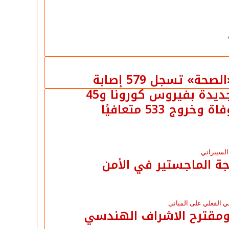
«الصحة» تسجل 579 إصابة
جديدة بفيروس كورونا و45
اة وخروج 533 متعافيًا
ة الماجستير في الأمن
ن خالد ومقترح الاشراف الهندسي