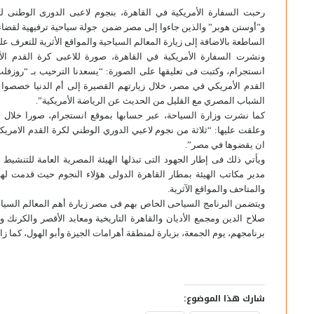
رحبت السفارة الأمريكية في القاهرة، بنجوم لاعبى الدورى الوطنى 
و”أوستن هوبر” والذين جاءوا إلى مصر ضمن جولة سياحية ترفيهية لقضاء 
الساطعة بالاضافة إلى زيارة المعالم السياحية والمواقع الأثرية للتعرف ع
ونشرت السفارة الأمريكية في القاهرة، صورة للاعبى كرة القدم الأم
انستجرام، وكتبت فى تعليقها على الصورة: “يسعدنا الترحيب بـ “روزف
القدم الأمريكي في مصر، خلال زيارتهم القصيرة إلى أم الدنيا خصصوا
الشباب المصري مع القليل من الحديث عن الرياضة الأمريكية”.
كما نشرت وزارة السياحة، عبر حسابها بموقع انستجرام، صورا خلال زي
وعلقت عليها: “ثلاثة من نجوم لاعبي الدوري الوطني لكرة القدم الامريكية
ان يقضوها في مصر”.
ويأتي ذلك فى إطار الجهود التى تبذلها الهيئة المصرية العامة للتنشي
مدير مكاتب الهيئة بمطار القاهرة الدولى هؤلاء النجوم حيث قدمت لهم ا
والمتاحف والمواقع الآثرية.
ويتضمن البرنامج السياحى الخاص بهم فى مصر زيارة أهم المعالم السياحية
صلاح الدين ومجمع الأديان والقاهرة التاريخية ومعابد الأقصر والكرنك و
برنامجهم، يوم الجمعة، بزيارة لمنطقة أهرامات الجيزة وأبو الهول، كما زا
شارك هذا الموضوع: