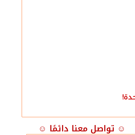
دة!
☺ تواصل معنا دائمًا ☺