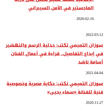
الماجستير في الأمن السيبراني
2026-02-16
سوزان
2022-03-12
التميمي
سوزان التميمي تكتب: جدلية الرسم والتهشير
تكتب:
جدلية
في إبداع التفاصيل.. قراءة في أعمال الفنان
الرسم
والتهشير
أسامة ناشد
في
إبداع
التفاصيل..
سوزان
2021-04-04
قراءة
التميمي
في
سوزان التميمي تكتب: حكاية مصرية وخصوصية
تكتب:
أعمال
حكاية
الفنان
فنية للفنانة «سماء يحيى»
مصرية
أسامة
وخصوصية
ناشد
فنية
سوزان
2020-11-27
للفنانة