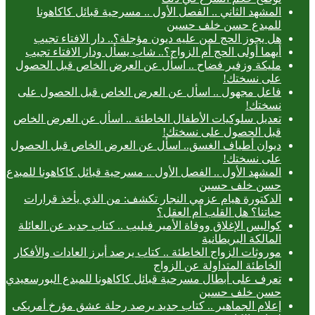
المشهد الثاني .. الفصل الأول .. مسرحية قبائل كاكاهونا
للمبدع حسن خلف حسين
هل يجوز الحج لمن عليه ديون مؤجلة؟.. دار الافتاء تجيب
أيهما أولى الحج أم الزواج؟.. شاب يسأل ودار الافتاء تجيب
مليكة وزفير فضاح .. اسأل عن العرض الخاص قبل الحصول
على نسختك!
فاعل مجهول .. اسأل عن العرض الخاص قبل الحصول على
نسختك!
تعديل سلوكيات الأطفال الخاطئة .. اسأل عن العرض الخاص
قبل الحصول على نسختك!
ديوان أطياف الغسق.. اسأل عن العرض الخاص قبل الحصول
على نسختك!
المشهد الأول .. الفصل الأول .. مسرحية قبائل كاكاهونا للمبدع
حسن خلف حسين
الدكتورة هيام عزمي النجار تكشف: من الذي يأخذ قرارات
حياتنا؟ هل القلب أم العقل؟
كواليس الإغلاق ووفاة الأمير فيليب .. كتاب جديد عن العائلة
المالكة البريطانية
موروثات الزواج الخاطئة .. كتاب يرصد أبرز العادات والأفكار
الخاطئة المتداولة عن الزواج
تعرف على أبطال مسرحية قبائل كاكاهونا للمبدع البورسعيدي
حسن خلف حسين
إعلام الجماهير .. كتاب جديد يرصد رحلة عشق مؤرخ أمريكى