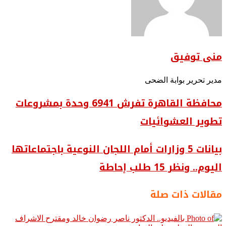
منى توفيق
مدير تحرير بوابة الضحى
محافظة القاهرة تفرش 6941 وحدة بمشروعات
تطوير العشوائيات
بيانات 5 وزارات أمام اللجان النوعية باجتماعاتها
اليوم.. ونظر 15 طلب إحاطة
مقالات ذات صلة