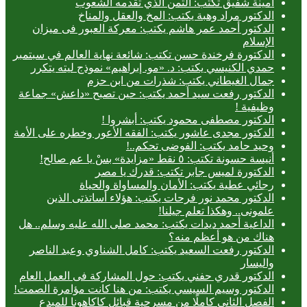
أمينة شفيق تكتب: الثمن الذي تقدمه الشعوب
الدكتور مراد وهبة يكتب: المخ والعقل والمناخ
الدكتور أحمد عمر هاشم يكتب: معركة العبور فى ميزان
الإسلام
الدكتورة فرخندة حسن تكتب: شائعة نهاية العالم في سبتمبر
حمدي الكنيسي يكتب: د. «مو. إبراهيم» نموذج ليته يتكرر
جمال الغيطاني يكتب: شذرات من ابن حزم
الدكتور رفعت سيد أحمد يكتب: حين تصبح «داعش» جماعة
وظيفية !
الدكتور مصطفى محمود يكتب: أبشروا !
الدكتور مجدى عاشور يكتب: الفقه الأعور وخطره على الأمة
وحيد حامد يكتب: الفوضى تحكم..!
أنيسة حسونة تكتب: ٥ نقط «مزايدة» بسْ يا عم صالح!
الدكتورة لميس جابر تكتب: قدرك يا مصر
رجائي عطية يكتب: الأمان والمساواة والحياة
الدكتور محمد نور فرحات يكتب: هؤلاء أساتذتى الذين
علمونى.. وهكذا تعلم جيلنا!
الداعية أحمد ديدات يكتب: محمد صلى الله عليه وسلم.. هل
هناك من هو أعظم منه؟
الدكتور رفعت السعيد يكتب: كامل الشناوي وعبد الناصر
واليسار
الدكتور قدري حفني يكتب: حول المشاركة فى العمل العام
الدكتور وسيم السيسي يكتب: من هنا كانت مؤامرة الصمت!
الفصل الثاني كاملًا من مسرحية قبائل كاكاهونا للمبدع