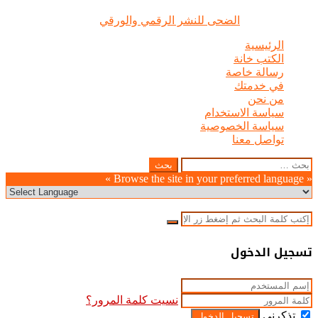
الضحى © علامة مسجلة, جميع الحقوق محفوظة | 2020 - 2026 |
تصميم وإدارة :
الضحى للنشر الرقمي والورقي
الرئيسية
الكتب خانة
رسالة خاصة
في خدمتك
من نحن
سياسة الاستخدام
سياسة الخصوصية
تواصل معنا
Odnoklassniki
WhatsApp
Facebook
Telegram
LinkedIn
Pinterest
Twitter
Pocket
Viber
زر
إغلاق
البحث
عن:
الذهاب
« Browse the site in your preferred language »
إلى
الأعلى
إغلاق
بحث
عن
إغلاق
تسجيل الدخول
نسيت كلمة المرور؟
تذكرني
تسجيل الدخول