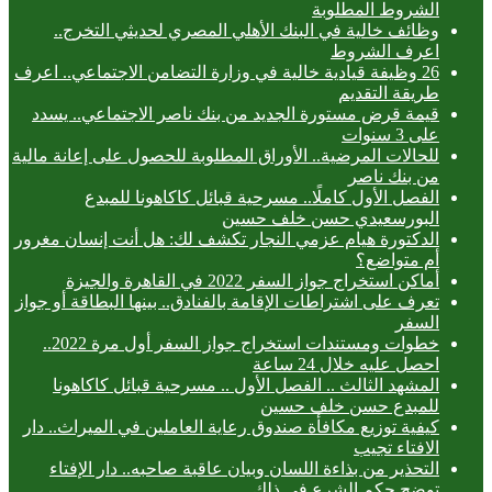
الشروط المطلوبة
وظائف خالية في البنك الأهلي المصري لحديثي التخرج..
اعرف الشروط
26 وظيفة قيادية خالية في وزارة التضامن الاجتماعي.. اعرف
طريقة التقديم
قيمة قرض مستورة الجديد من بنك ناصر الاجتماعي.. يسدد
على 3 سنوات
للحالات المرضية.. الأوراق المطلوبة للحصول على إعانة مالية
من بنك ناصر
الفصل الأول كاملًا.. مسرحية قبائل كاكاهونا للمبدع
البورسعيدي حسن خلف حسين
الدكتورة هيام عزمي النجار تكشف لك: هل أنت إنسان مغرور
أم متواضع؟
أماكن استخراج جواز السفر 2022 في القاهرة والجيزة
تعرف على اشتراطات الإقامة بالفنادق.. بينها البطاقة أو جواز
السفر
خطوات ومستندات استخراج جواز السفر أول مرة 2022..
احصل عليه خلال 24 ساعة
المشهد الثالث .. الفصل الأول .. مسرحية قبائل كاكاهونا
للمبدع حسن خلف حسين
كيفية توزيع مكافأة صندوق رعاية العاملين في الميراث.. دار
الافتاء تجيب
التحذير من بذاءة اللسان وبيان عاقبة صاحبه.. دار الإفتاء
توضح حكم الشرع في ذلك