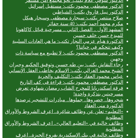
الدكتور شوقي علام يكتب: نحو مجتمع آمن مستقر
الدكتور مصطفى محمود يكتب: مستقبل إسرائيل
الدكتور نبيل فاروق يكتب: الشياطين
صلاح منتصر يكتب: سيجارة مصطفى وسيجار هيكل
مكرم محمد أحمد يكتب: 40 سنة حفائر
المشهد الأول .. الفصل الثاني .. مسرحية قبائل كاكاهونا
للمبدع حسن خلف حسين
الدكتورة هيام عزمي النجار تكتب: ما هي العادات السلبية
وكيف تتحكم في حياتنا؟
الدكتور مصطفى محمود يكتب: لا تطبيع مع سياسة ذات
وجهين
رجاء النقاش يكتب: بين طه حسين وتوفيق الحكيم وجبران
الشيخ محمد الغزالي يكتب: الإسلام يخاطب العقل الإنساني
عباس محمود العقاد يكتب: التكليف والحرية
الدكتور مصطفى محمود يكتب: قراءة فى كف التاريخ
فرقة اسكندريانا للمخرج الشاب رمضان شهاوى تعرض
مسرحيتين بتذكرة واحدة!
شجروها.. خضروها.. جملوها.. مبادرات للتشجير ترصدها
الدكتورة منى العقاد
«التعليم» تعلن عن وظائف شاغرة.. اعرف الشروط والأوراق
المطلوبة
وظائف خالية في «التعليم العالي».. اعرف الشروط والأوراق
المطلوبة
وظائف خالية في بنك الإسكندرية بفروع الجيزة.. اعرف