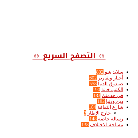
☺ التصفح السريع ☺
سلايد شو
802
أخبار وتقارير
602
صندوق الدنيا
558
الكتب خانة
190
في خدمتك
183
دين ودنيا
182
شارع الثقافة
184
خارج الإطار
3
رسالة خاصة
148
مساحة للاختلاف
138