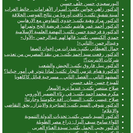
البورسعيدي حسن خلف حسين
الدكتور زاهي حواس يكتب: أسـرار الأهرامات .. حائط الغراب
أمينة شفيق تكتب: ذاقت أوروبا من نتائج الفوضى الخلاقة
الدكتور مراد وهبة يكتب: جدوى التفاوض مع الإرهابيين
الدكتور أحمد عمر هاشم يكتب: فريضة الحج وثمراتها
الدكتورة فرخندة حسن تكتب: النهضة العلمية الإسلامية
حمدي الكنيسي يكتب: قالها لهم عبدالرحمن «الأول»
وعبدالرحمن «الثاني»!
جمال الغيطاني يكتب: شذرات من إخوان الصفا
الدكتور رفعت سيد أحمد يكتب: من ينقذ المصريين من تعذيب
شركات الانترنت؟!
الدكتور نبيل فاروق يكتب: الجيش والشعب
الدكتورة هيام عزمي النجار تكتب: لماذا نتوتر في أمور حياتنا؟
المشهد الثاني .. الفصل الثاني .. مسرحية قبائل كاكاهونا
للمبدع حسن خلف حسين
صلاح منتصر يكتب: عندما تزيد الأسعار
مكرم محمد أحمد يكتب: في رثاء الضمير الأوروبي
صلاح عيسى يكتب: النسيان.. آفة حكومتنا وحارتنا!
الدكتور شوقي السيد يكتب: المتاجرة والابتزاز.. بحق التقاضى
والإعلام!
الدكتور السيد ياسين يكتب: تحديات الدولة التنموية
اللواء سامح سيف اليزل: ذراع مصر الطويلة
الدكتور يحيى الجمل يكتب: سيدة الغناء العربى