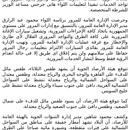
تواجد الخدمات تنفيذا لتعليمات اللواء هانى جرجس مساعد الوزير
للشرطة المتخصصة.
وحرصت الإدارة العامة للمرور برئاسة اللواء محمود عبد الرازق
مدير الإدارة العامة للمرور، بالتنسيق مع إدارات المرور على مستوى
الجمهورية باتخاذ كافة الإجراءات المرورية، وتشغيل سيارات الإغاثة
المرورية على كافة الطرق والتواجد المرورى الفعّال لأى طارئ
والإخطار مع غرفة عمليات الإدارة العامة للمرور، وتهيب الإدارة
العامة للمرور بقائدى السيارات الالتزام بتعليمات رجال المرور
حفاظا على سلامتهم ولن يتم إغلاق اى طريق إلا فى حالة انعدام
الرؤية فقط وسط انتشار الخدمات المرورية.
تتوقع هيئة الأرصاد الجوية أن يشهد طقس الثلاثاء، طقس مائل
للدفء على القاهرة والوجه البحرى والرياح معتدلة، وطقس معتدل
على السواحل الشمالية والرياح معتدلة تنشط على السواحل
الشمالية الغربية، دافئ على جنوب سيناء والرياح معتدلة تنشط على
خليج السويس.
كما تتوقع هيئة الارصاد، أن يسود طقس مائل للدفء على شمال
الصعيد، وطقس دافئ على جنوب الصعيد والرياح معتدلة.
وكشف محمود شاهين مدير إدارة التنبؤات الجوية بالهيئة العامة
للأرصاد، أن البلاد تشهد أمطار خفيفة على مناطق من السواحل
الشمالية على فترات متقطعة، وشبورة مائية صباحا على الطرق