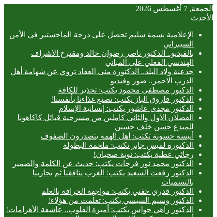
الجمعة, 7 أغسطس 2026
الأحدث
الإعلامية نسمة سليم تحصل على درجة الماجستير في الأمن
السيبراني
بالفيديو.. ‎الدكتور ناصر رضوان خالد ومقترح الاشراف
الهندسي الفعلي على المباني
جدعنة ولاد البلد.. الدكتورة منى العقاد تروي عن شهامة أهل
الدرب الاحمر.. صور وفيديو
الدكتور مصطفى محمود يكتب: تحذير للكافة
الدكتور فاروق الباز يكتب: نصنع غذاءنا بأنفسنا!
الدكتور مجدى عاشور يكتب: إنسانية الإسلام
الفصلان الأول والثاني كاملين من مسرحية قبائل كاكاهونا
للمبدع حسن خلف حسين
أنيسة حسونة تكتب: أهل الهمة يتصدرون الصفوف
الدكتورة لميس جابر تكتب: ملحمة البطولة
رجائي عطية يكتب: نوبة صحيان!
الدكتور محمد نور فرحات يكتب: حديث عن الكلمة والضمير
الدكتور رفعت السعيد يكتب: الغرب ينافقنا ثم يحاربنا
بالتسميات
الدكتور قدري حفني يكتب: مواجهة الخرافة بالعلم
الدكتور وسيم السيسي يكتب: تعلمت من هؤلاء!
الدكتور زاهي حواس يكتب: أميرة القلوب.. عاشقة الأهرامات!