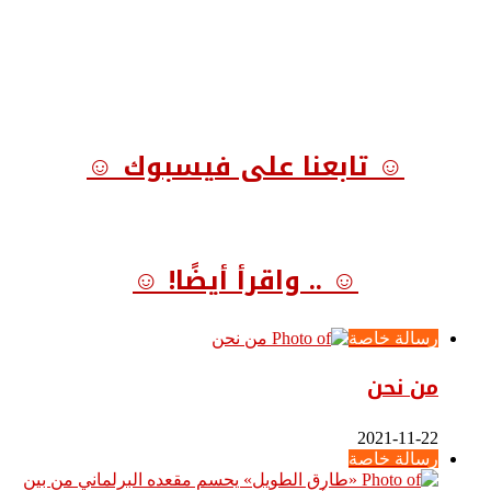
☺ تابعنا على فيسبوك ☺
☺ .. واقرأ أيضًا! ☺
رسالة خاصة
من نحن
2021-11-22
رسالة خاصة