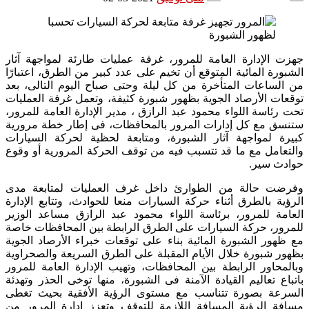
جهزت الإدارة العامة للمرور، غرفة عمليات طارئة لمواجهة آثار
الشبورة المائية المتوقع أن تخيم على عدد كبير من الطرق، اعتبارًا
من الساعات المتأخرة من كل ليلة وحتى صباح اليوم التالى، بعد
توقعات الأرصاد الجوية بظهور شبورة كثيفة، وتعمل غرفة العمليات
تحت رئاسة اللواء محمود عبد الرازق ، مدير الإدارة العامة للمرور،
ستنسق مع كل إدارات المرور بالمحافظات، فى إطار خطة مرورية
كبيرة لمواجهة آثار الشبورة، ومتابعة لحظية لحركة السيارات
والتعامل مع ما قد تتسبب فيه من توقف الحركة المرورية أو وقوع
حوادث سير.
وفرضت حالة من الطوارئ داخل غرف العمليات لمتابعة مدى
الرؤية بالطرق أثناء حركة السيارات منعا للحوادث، وتتابع الإدارة
العامة للمرور، برئاسة اللواء محمود عبد الرازق مساعد الوزير
للمرور، حركة السيارات على الطرق الرابطة بين المحافظات خاصة
مع ظهور الشبورة المائية بناء على توقعات خبراء الأرصاد الجوية
بظهور شبورة خلال الأيام المقبلة على الطرق السريعة والصحراوية
وبالمحاور الرابطة بين المحافظات، وتهيب الإدارة العامة للمرور
باتباع تعاليم القيادة الآمنة فى الشبورة، منها توخى الحذر وتهدئة
السرعة بصورة تتناسب مع مستوى الرؤية الأفقية بحيث تغطى
مسافة الرؤية المسافة اللازمة للتوقف وتعزز إدارة المرور من