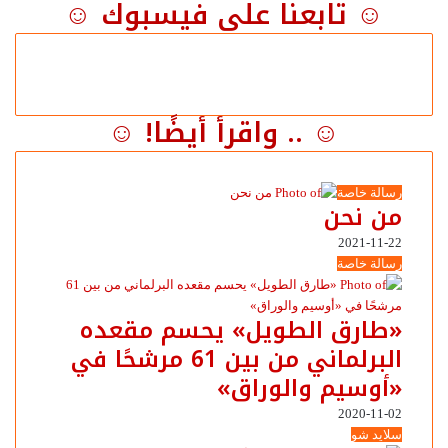
☺ تابعنا على فيسبوك ☺
☺ .. واقرأ أيضًا! ☺
رسالة خاصة
من نحن
2021-11-22
رسالة خاصة
«طارق الطويل» يحسم مقعده
البرلماني من بين 61 مرشحًا في
«أوسيم والوراق»
2020-11-02
سلايد شو