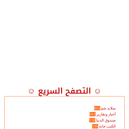
☺ التصفح السريع ☺
سلايد شو
802
أخبار وتقارير
602
صندوق الدنيا
558
الكتب خانة
190