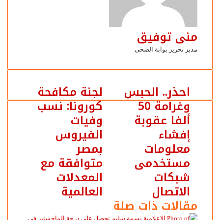
منى توفيق
مدير تحرير بوابة الضحى
احذر.. الحبس
لجنة مكافحة
وغرامة 50
كورونا: نسب
ألفا عقوبة
وفيات
إفشاء
الفيروس
معلومات
بمصر
مستخدمى
متوافقة مع
شبكات
المعدلات
الاتصال
العالمية
مقالات ذات صلة