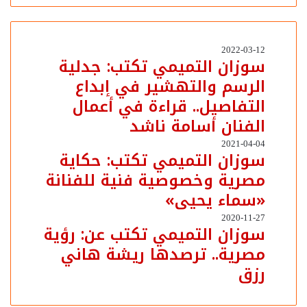
سوزان
2022-03-12
سوزان التميمي تكتب: جدلية
التميمي
الرسم والتهشير في إبداع
تكتب:
جدلية
التفاصيل.. قراءة في أعمال
الرسم
الفنان أسامة ناشد
والتهشير
في
سوزان
2021-04-04
إبداع
سوزان التميمي تكتب: حكاية
التميمي
التفاصيل..
مصرية وخصوصية فنية للفنانة
تكتب:
قراءة
حكاية
«سماء يحيى»
في
مصرية
أعمال
وخصوصية
سوزان
2020-11-27
الفنان
سوزان التميمي تكتب عن: رؤية
فنية
التميمي
أسامة
للفنانة
مصرية.. ترصدها ريشة هاني
تكتب
ناشد
«سماء
عن:
رزق
يحيى»
رؤية
مصرية..
ترصدها