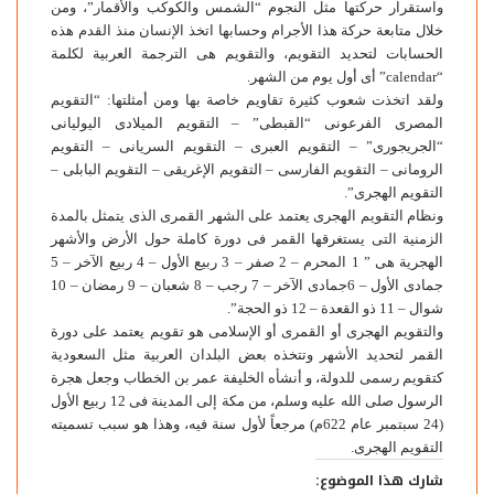
واستقرار حركتها مثل النجوم “الشمس والكوكب والأقمار”، ومن
خلال متابعة حركة هذا الأجرام وحسابها اتخذ الإنسان منذ القدم هذه
الحسابات لتحديد التقويم، والتقويم هى الترجمة العربية لكلمة
“calendar” أى أول يوم من الشهر.
ولقد اتخذت شعوب كثيرة تقاويم خاصة بها ومن أمثلتها: “التقويم
المصرى الفرعونى “القبطى” – التقويم الميلادى اليوليانى
“الجريجورى” – التقويم العبرى – التقويم السريانى – التقويم
الرومانى – التقويم الفارسى – التقويم الإغريقى – التقويم البابلى –
التقويم الهجرى”.
ونظام التقويم الهجرى يعتمد على الشهر القمرى الذى يتمثل بالمدة
الزمنية التى يستغرقها القمر فى دورة كاملة حول الأرض والأشهر
الهجرية هى ” 1 المحرم – 2 صفر – 3 ربيع الأول – 4 ربيع الآخر – 5
جمادى الأول – 6جمادى الآخر – 7 رجب – 8 شعبان – 9 رمضان – 10
شوال – 11 ذو القعدة – 12 ذو الحجة”.
والتقويم الهجرى أو القمرى أو الإسلامى هو تقويم يعتمد على دورة
القمر لتحديد الأشهر وتتخذه بعض البلدان العربية مثل السعودية
كتقويم رسمى للدولة، و أنشأه الخليفة عمر بن الخطاب وجعل هجرة
الرسول صلى الله عليه وسلم، من مكة إلى المدينة فى 12 ربیع الأول
(24 سبتمبر عام 622م) مرجعاً لأول سنة فيه، وهذا هو سبب تسميته
التقويم الهجرى.
شارك هذا الموضوع: