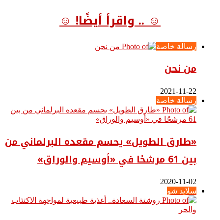
☺ .. واقرأ أيضًا! ☺
رسالة خاصة
من نحن
2021-11-22
رسالة خاصة
«طارق الطويل» يحسم مقعده البرلماني من
بين 61 مرشحًا في «أوسيم والوراق»
2020-11-02
سلايد شو