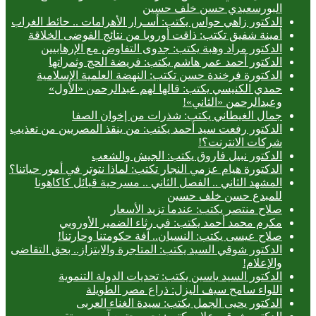
البورسعيدي حسن خلف حسين
الدكتور زاهي حواس يكتب: أسـرار الأهرامات .. حائط الغراب
أمينة شفيق تكتب: ذاقت أوروبا من نتائج الفوضى الخلاقة
الدكتور مراد وهبة يكتب: جدوى التفاوض مع الإرهابيين
الدكتور أحمد عمر هاشم يكتب: فريضة الحج وثمراتها
الدكتورة فرخندة حسن تكتب: النهضة العلمية الإسلامية
حمدي الكنيسي يكتب: قالها لهم عبدالرحمن «الأول»
وعبدالرحمن «الثاني»!
جمال الغيطاني يكتب: شذرات من إخوان الصفا
الدكتور رفعت سيد أحمد يكتب: من ينقذ المصريين من تعذيب
شركات الانترنت؟!
الدكتور نبيل فاروق يكتب: الجيش والشعب
الدكتورة هيام عزمي النجار تكتب: لماذا نتوتر في أمور حياتنا؟
المشهد الثاني .. الفصل الثاني .. مسرحية قبائل كاكاهونا
للمبدع حسن خلف حسين
صلاح منتصر يكتب: عندما تزيد الأسعار
مكرم محمد أحمد يكتب: في رثاء الضمير الأوروبي
صلاح عيسى يكتب: النسيان.. آفة حكومتنا وحارتنا!
الدكتور شوقي السيد يكتب: المتاجرة والابتزاز.. بحق التقاضى
والإعلام!
الدكتور السيد ياسين يكتب: تحديات الدولة التنموية
اللواء سامح سيف اليزل: ذراع مصر الطويلة
الدكتور يحيى الجمل يكتب: سيدة الغناء العربى