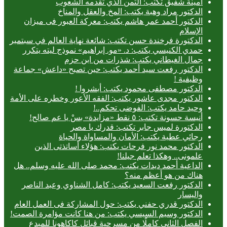
أمينة شفيق تكتب: الثمن الذي تقدمه الشعوب
الدكتور مراد وهبة يكتب: المخ والعقل والمناخ
الدكتور أحمد عمر هاشم يكتب: معركة العبور فى ميزان
الإسلام
الدكتورة فرخندة حسن تكتب: شائعة نهاية العالم في سبتمبر
حمدي الكنيسي يكتب: د. «مو. إبراهيم» نموذج ليته يتكرر
جمال الغيطاني يكتب: شذرات من ابن حزم
الدكتور رفعت سيد أحمد يكتب: حين تصبح «داعش» جماعة
وظيفية !
الدكتور مصطفى محمود يكتب: أبشروا !
الدكتور مجدى عاشور يكتب: الفقه الأعور وخطره على الأمة
وحيد حامد يكتب: الفوضى تحكم..!
أنيسة حسونة تكتب: ٥ نقط «مزايدة» بسْ يا عم صالح!
الدكتورة لميس جابر تكتب: قدرك يا مصر
رجائي عطية يكتب: الأمان والمساواة والحياة
الدكتور محمد نور فرحات يكتب: هؤلاء أساتذتى الذين
علمونى.. وهكذا تعلم جيلنا!
الداعية أحمد ديدات يكتب: محمد صلى الله عليه وسلم.. هل
هناك من هو أعظم منه؟
الدكتور رفعت السعيد يكتب: كامل الشناوي وعبد الناصر
واليسار
الدكتور قدري حفني يكتب: حول المشاركة فى العمل العام
الدكتور وسيم السيسي يكتب: من هنا كانت مؤامرة الصمت!
الفصل الثاني كاملًا من مسرحية قبائل كاكاهونا للمبدع