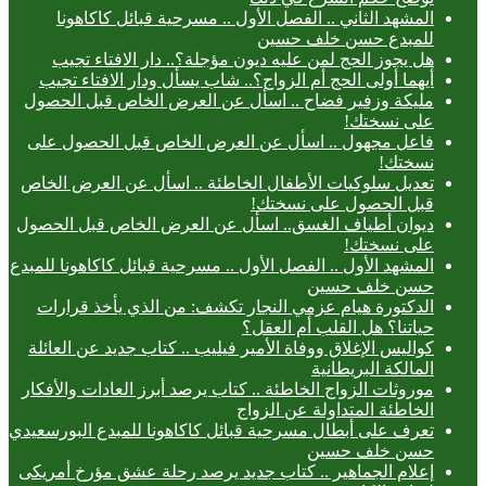
المشهد الثاني .. الفصل الأول .. مسرحية قبائل كاكاهونا
للمبدع حسن خلف حسين
هل يجوز الحج لمن عليه ديون مؤجلة؟.. دار الافتاء تجيب
أيهما أولى الحج أم الزواج؟.. شاب يسأل ودار الافتاء تجيب
مليكة وزفير فضاح .. اسأل عن العرض الخاص قبل الحصول
على نسختك!
فاعل مجهول .. اسأل عن العرض الخاص قبل الحصول على
نسختك!
تعديل سلوكيات الأطفال الخاطئة .. اسأل عن العرض الخاص
قبل الحصول على نسختك!
ديوان أطياف الغسق.. اسأل عن العرض الخاص قبل الحصول
على نسختك!
المشهد الأول .. الفصل الأول .. مسرحية قبائل كاكاهونا للمبدع
حسن خلف حسين
الدكتورة هيام عزمي النجار تكشف: من الذي يأخذ قرارات
حياتنا؟ هل القلب أم العقل؟
كواليس الإغلاق ووفاة الأمير فيليب .. كتاب جديد عن العائلة
المالكة البريطانية
موروثات الزواج الخاطئة .. كتاب يرصد أبرز العادات والأفكار
الخاطئة المتداولة عن الزواج
تعرف على أبطال مسرحية قبائل كاكاهونا للمبدع البورسعيدي
حسن خلف حسين
إعلام الجماهير .. كتاب جديد يرصد رحلة عشق مؤرخ أمريكى