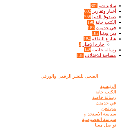
سلايد شو
802
أخبار وتقارير
602
صندوق الدنيا
558
الكتب خانة
190
في خدمتك
183
دين ودنيا
182
شارع الثقافة
184
خارج الإطار
3
رسالة خاصة
148
مساحة للاختلاف
138
الضحى © علامة مسجلة, جميع الحقوق محفوظة | 2020 - 2026 |
تصميم وإدارة :
الضحى للنشر الرقمي والورقي
الرئيسية
الكتب خانة
رسالة خاصة
في خدمتك
من نحن
سياسة الاستخدام
سياسة الخصوصية
تواصل معنا