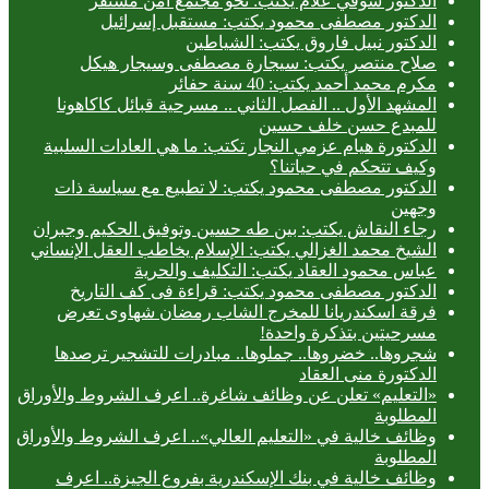
الدكتور شوقي علام يكتب: نحو مجتمع آمن مستقر
الدكتور مصطفى محمود يكتب: مستقبل إسرائيل
الدكتور نبيل فاروق يكتب: الشياطين
صلاح منتصر يكتب: سيجارة مصطفى وسيجار هيكل
مكرم محمد أحمد يكتب: 40 سنة حفائر
المشهد الأول .. الفصل الثاني .. مسرحية قبائل كاكاهونا
للمبدع حسن خلف حسين
الدكتورة هيام عزمي النجار تكتب: ما هي العادات السلبية
وكيف تتحكم في حياتنا؟
الدكتور مصطفى محمود يكتب: لا تطبيع مع سياسة ذات
وجهين
رجاء النقاش يكتب: بين طه حسين وتوفيق الحكيم وجبران
الشيخ محمد الغزالي يكتب: الإسلام يخاطب العقل الإنساني
عباس محمود العقاد يكتب: التكليف والحرية
الدكتور مصطفى محمود يكتب: قراءة فى كف التاريخ
فرقة اسكندريانا للمخرج الشاب رمضان شهاوى تعرض
مسرحيتين بتذكرة واحدة!
شجروها.. خضروها.. جملوها.. مبادرات للتشجير ترصدها
الدكتورة منى العقاد
«التعليم» تعلن عن وظائف شاغرة.. اعرف الشروط والأوراق
المطلوبة
وظائف خالية في «التعليم العالي».. اعرف الشروط والأوراق
المطلوبة
وظائف خالية في بنك الإسكندرية بفروع الجيزة.. اعرف