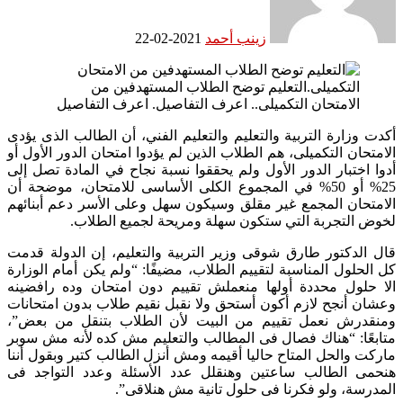
زينب أحمد
2021-02-22
أكدت وزارة التربية والتعليم والتعليم الفني، أن الطالب الذى يؤدى
الامتحان التكميلى، هم الطلاب الذين لم يؤدوا امتحان الدور الأول أو
أدوا اختبار الدور الأول ولم يحققوا نسبة نجاح في المادة تصل إلى
25% أو 50% في المجموع الكلى الأساسى للامتحان، موضحة أن
الامتحان المجمع غير مقلق وسيكون سهل وعلى الأسر دعم أبنائهم
لخوض التجربة التي ستكون سهلة ومريحة لجميع الطلاب.
قال الدكتور طارق شوقى وزير التربية والتعليم، إن الدولة قدمت
كل الحلول المناسبة لتقييم الطلاب، مضيفًا: “ولم يكن أمام الوزارة
الا حلول محددة أولها منعملش تقييم دون امتحان وده رافضينه
وعشان أنجح لازم أكون أستحق ولا نقبل نقيم طلاب بدون امتحانات
ومنقدرش نعمل تقييم من البيت لأن الطلاب بتنقل من بعض”،
متابعًا: “هناك فصال فى المطالب والتعليم مش كده لأنه مش سوبر
ماركت والحل المتاح حاليا أقيمه ومش أنزل الطالب كتير وبقول أننا
هنحمى الطالب ساعتين وهنقلل عدد الأسئلة وعدد التواجد فى
المدرسة، ولو فكرنا فى حلول تانية مش هنلاقى”.