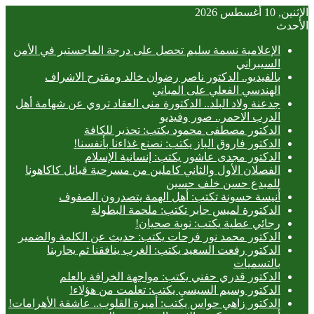
الإثنين, 10 أغسطس 2026
الأحدث
الإعلامية نسمة سليم تحصل على درجة الماجستير في الأمن
السيبراني
بالفيديو.. ‎الدكتور ناصر رضوان خالد ومقترح الاشراف
الهندسي الفعلي على المباني
جدعنة ولاد البلد.. الدكتورة منى العقاد تروي عن شهامة أهل
الدرب الاحمر.. صور وفيديو
الدكتور مصطفى محمود يكتب: تحذير للكافة
الدكتور فاروق الباز يكتب: نصنع غذاءنا بأنفسنا!
الدكتور مجدى عاشور يكتب: إنسانية الإسلام
الفصلان الأول والثاني كاملين من مسرحية قبائل كاكاهونا
للمبدع حسن خلف حسين
أنيسة حسونة تكتب: أهل الهمة يتصدرون الصفوف
الدكتورة لميس جابر تكتب: ملحمة البطولة
رجائي عطية يكتب: نوبة صحيان!
الدكتور محمد نور فرحات يكتب: حديث عن الكلمة والضمير
الدكتور رفعت السعيد يكتب: الغرب ينافقنا ثم يحاربنا
بالتسميات
الدكتور قدري حفني يكتب: مواجهة الخرافة بالعلم
الدكتور وسيم السيسي يكتب: تعلمت من هؤلاء!
الدكتور زاهي حواس يكتب: أميرة القلوب.. عاشقة الأهرامات!