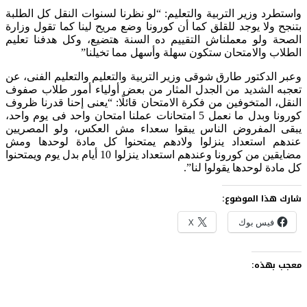
واستطرد وزير التربية والتعليم: “لو نظرنا لسنوات النقل كل الطلبة
بتنجح ولا يوجد للقلق كما أن كورونا وضع مريح لينا كما تقول وزارة
الصحة ولو معملناش التقييم ده السنة هتضيع، وكل هدفنا تعليم
الطلاب والامتحان ستكون سهلة وأسهل مما تخيلنا”
وعبر الدكتور طارق شوقى وزير التربية والتعليم والتعليم الفنى، عن
تعجبه الشديد من الجدل المثار من بعض أولياء أمور طلاب صفوف
النقل، المتخوفين من فكرة الامتحان قائلًا: “يعنى إحنا قدرنا ظروف
كورونا وبدل ما نعمل 5 امتحانات عملنا امتحان واحد فى يوم واحد،
يبقى المفروض الناس يبقوا سعداء مش العكس، ولو المصريين
عندهم استعداد ينزلوا ولادهم يمتحنوا كل مادة لوحدها ومش
مضايقين من كورونا وعندهم استعداد ينزلوا 10 أيام بدل يوم ويمتحنوا
كل مادة لوحدها يقولوا لنا”.
شارك هذا الموضوع:
فيس بوك
X
معجب بهذه: