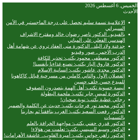
الخميس, 6 أغسطس 2026
الأحدث
الإعلامية نسمة سليم تحصل على درجة الماجستير في الأمن
السيبراني
بالفيديو.. ‎الدكتور ناصر رضوان خالد ومقترح الاشراف
الهندسي الفعلي على المباني
جدعنة ولاد البلد.. الدكتورة منى العقاد تروي عن شهامة أهل
الدرب الاحمر.. صور وفيديو
الدكتور مصطفى محمود يكتب: تحذير للكافة
الدكتور فاروق الباز يكتب: نصنع غذاءنا بأنفسنا!
الدكتور مجدى عاشور يكتب: إنسانية الإسلام
الفصلان الأول والثاني كاملين من مسرحية قبائل كاكاهونا
للمبدع حسن خلف حسين
أنيسة حسونة تكتب: أهل الهمة يتصدرون الصفوف
الدكتورة لميس جابر تكتب: ملحمة البطولة
رجائي عطية يكتب: نوبة صحيان!
الدكتور محمد نور فرحات يكتب: حديث عن الكلمة والضمير
الدكتور رفعت السعيد يكتب: الغرب ينافقنا ثم يحاربنا
بالتسميات
الدكتور قدري حفني يكتب: مواجهة الخرافة بالعلم
الدكتور وسيم السيسي يكتب: تعلمت من هؤلاء!
الدكتور زاهي حواس يكتب: أميرة القلوب.. عاشقة الأهرامات!