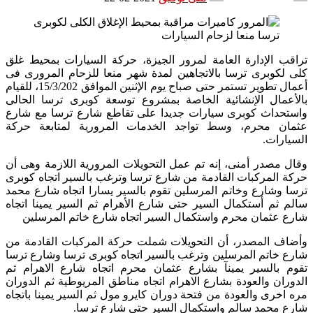
تراقب الإدارة العامة لمرور الجيزة، حركة السيارات بمحيط غلق
كلى لكوبرى ترسا بالاتجاهين لمدة شهر منعا للزحام المرورى فى
أعمال تطوير تستمر حتى صباح يوم الإثنين الموافق 15/3/202، للقيام
بالأعمال الإنشائية الخاصة بمشروع توسعة كوبرى ترسا الحالى
واستحداث كوبرى سيارات جديدا على تقاطع شارع ترسا مع شارع
عثمان محرم، وسط تواجد الخدمات المرورية لمتابعة حركة
السيارات.
وقال مصدر أمنى، إنه تم عمل التحويلات المرورية اللازمة وهى أن
حركة المركبات القادمة من شارع ترسا وترغب بالسير اتجاه كوبرى
ترسا وشارع وخاتم المرسلين تقوم بالسير يسارا اتجاه شارع محمد
سالم ثم أستكمال السير حتى شارع الأهرام ثم السير يمينا اتجاه
شارع عثمان محرم واستكمال السير اتجاه شارع خاتم المرسلين
وأضاف المصدر، أن التحويلات شملت حركة المركبات القادمة من
شارع خاتم المرسلين وترغب بالسير اتجاه كوبرى ترسا وشارع ترسا
تقوم بالسير يمينآ بشارع عثمان محرم اتجاه شارع الاهرام ثم
الدوران والعودة بشارع الاهرام اتجاه مناطق المريوطية ثم الدوران
مره اخرى والعودة من فتحة دوران كايرو مول ثم السير يمينا باتجاه
شارع محمد سالم واستكمال السير حتى شارع ترسا.