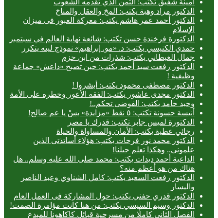
أمينة شفيق تكتب: الثمن الذي تقدمه الشعوب
الدكتور مراد وهبة يكتب: المخ والعقل والمناخ
الدكتور أحمد عمر هاشم يكتب: معركة العبور فى ميزان
الإسلام
الدكتورة فرخندة حسن تكتب: شائعة نهاية العالم في سبتمبر
حمدي الكنيسي يكتب: د. «مو. إبراهيم» نموذج ليته يتكرر
جمال الغيطاني يكتب: شذرات من ابن حزم
الدكتور رفعت سيد أحمد يكتب: حين تصبح «داعش» جماعة
وظيفية !
الدكتور مصطفى محمود يكتب: أبشروا !
الدكتور مجدى عاشور يكتب: الفقه الأعور وخطره على الأمة
وحيد حامد يكتب: الفوضى تحكم..!
أنيسة حسونة تكتب: ٥ نقط «مزايدة» بسْ يا عم صالح!
الدكتورة لميس جابر تكتب: قدرك يا مصر
رجائي عطية يكتب: الأمان والمساواة والحياة
الدكتور محمد نور فرحات يكتب: هؤلاء أساتذتى الذين
علمونى.. وهكذا تعلم جيلنا!
الداعية أحمد ديدات يكتب: محمد صلى الله عليه وسلم.. هل
هناك من هو أعظم منه؟
الدكتور رفعت السعيد يكتب: كامل الشناوي وعبد الناصر
واليسار
الدكتور قدري حفني يكتب: حول المشاركة فى العمل العام
الدكتور وسيم السيسي يكتب: من هنا كانت مؤامرة الصمت!
الفصل الثاني كاملًا من مسرحية قبائل كاكاهونا للمبدع