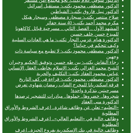
الدكتور شوقي علام يكتب: نحو مجتمع آمن مستقر
الدكتور مصطفى محمود يكتب: مستقبل إسرائيل
الدكتور نبيل فاروق يكتب: الشياطين
صلاح منتصر يكتب: سيجارة مصطفى وسيجار هيكل
مكرم محمد أحمد يكتب: 40 سنة حفائر
المشهد الأول .. الفصل الثاني .. مسرحية قبائل كاكاهونا
للمبدع حسن خلف حسين
الدكتورة هيام عزمي النجار تكتب: ما هي العادات السلبية
وكيف تتحكم في حياتنا؟
الدكتور مصطفى محمود يكتب: لا تطبيع مع سياسة ذات
وجهين
رجاء النقاش يكتب: بين طه حسين وتوفيق الحكيم وجبران
الشيخ محمد الغزالي يكتب: الإسلام يخاطب العقل الإنساني
عباس محمود العقاد يكتب: التكليف والحرية
الدكتور مصطفى محمود يكتب: قراءة فى كف التاريخ
فرقة اسكندريانا للمخرج الشاب رمضان شهاوى تعرض
مسرحيتين بتذكرة واحدة!
شجروها.. خضروها.. جملوها.. مبادرات للتشجير ترصدها
الدكتورة منى العقاد
«التعليم» تعلن عن وظائف شاغرة.. اعرف الشروط والأوراق
المطلوبة
وظائف خالية في «التعليم العالي».. اعرف الشروط والأوراق
المطلوبة
وظائف خالية في بنك الإسكندرية بفروع الجيزة.. اعرف