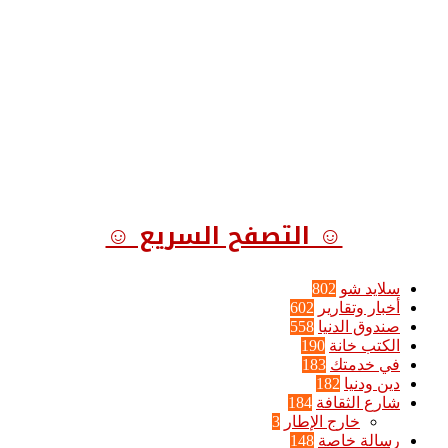
☺ التصفح السريع ☺
سلايد شو
802
أخبار وتقارير
602
صندوق الدنيا
558
الكتب خانة
190
في خدمتك
183
دين ودنيا
182
شارع الثقافة
184
خارج الإطار
3
رسالة خاصة
148