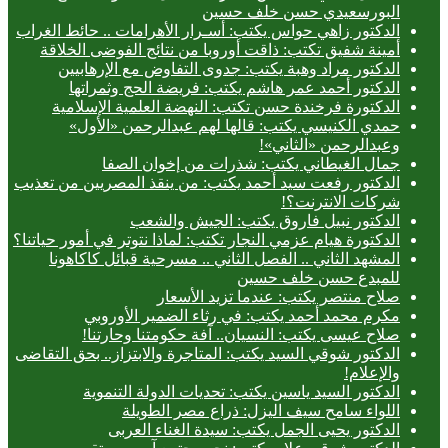
البورسعيدي حسن خلف حسين
الدكتور زاهي حواس يكتب: أسـرار الأهرامات .. حائط الغراب
أمينة شفيق تكتب: ذاقت أوروبا من نتائج الفوضى الخلاقة
الدكتور مراد وهبة يكتب: جدوى التفاوض مع الإرهابيين
الدكتور أحمد عمر هاشم يكتب: فريضة الحج وثمراتها
الدكتورة فرخندة حسن تكتب: النهضة العلمية الإسلامية
حمدي الكنيسي يكتب: قالها لهم عبدالرحمن «الأول»
وعبدالرحمن «الثاني»!
جمال الغيطاني يكتب: شذرات من إخوان الصفا
الدكتور رفعت سيد أحمد يكتب: من ينقذ المصريين من تعذيب
شركات الانترنت؟!
الدكتور نبيل فاروق يكتب: الجيش والشعب
الدكتورة هيام عزمي النجار تكتب: لماذا نتوتر في أمور حياتنا؟
المشهد الثاني .. الفصل الثاني .. مسرحية قبائل كاكاهونا
للمبدع حسن خلف حسين
صلاح منتصر يكتب: عندما تزيد الأسعار
مكرم محمد أحمد يكتب: في رثاء الضمير الأوروبي
صلاح عيسى يكتب: النسيان.. آفة حكومتنا وحارتنا!
الدكتور شوقي السيد يكتب: المتاجرة والابتزاز.. بحق التقاضى
والإعلام!
الدكتور السيد ياسين يكتب: تحديات الدولة التنموية
اللواء سامح سيف اليزل: ذراع مصر الطويلة
الدكتور يحيى الجمل يكتب: سيدة الغناء العربى