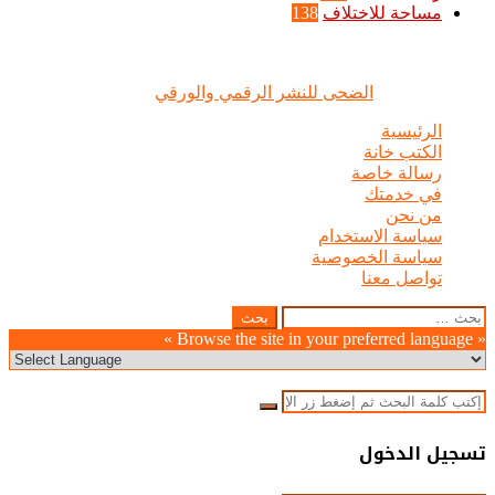
مساحة للاختلاف
138
الضحى © علامة مسجلة, جميع الحقوق محفوظة | 2020 - 2026 |
تصميم وإدارة :
الضحى للنشر الرقمي والورقي
الرئيسية
الكتب خانة
رسالة خاصة
في خدمتك
من نحن
سياسة الاستخدام
سياسة الخصوصية
تواصل معنا
Odnoklassniki
WhatsApp
Facebook
Telegram
LinkedIn
Pinterest
Twitter
Pocket
Viber
زر
إغلاق
البحث
عن:
الذهاب
« Browse the site in your preferred language »
إلى
الأعلى
إغلاق
بحث
عن
إغلاق
تسجيل الدخول