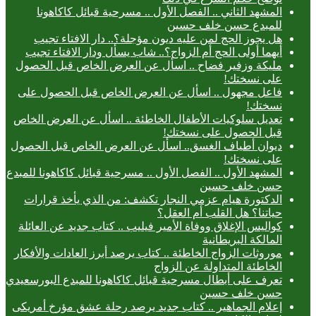
المشهد الثاني .. الفصل الأول .. مسرحية قبائل كاكاهونا
للمبدع حسن خلف حسين
هل يجوز الحج لمن عليه ديون مؤجلة؟.. دار الافتاء تجيب
أيهما أولى الحج أم الزواج؟.. شاب يسأل ودار الافتاء تجيب
مليكة وزفير فضاح .. اسأل عن العرض الخاص قبل الحصول
على نسختك!
فاعل مجهول .. اسأل عن العرض الخاص قبل الحصول على
نسختك!
تعديل سلوكيات الأطفال الخاطئة .. اسأل عن العرض الخاص
قبل الحصول على نسختك!
ديوان أطياف الغسق.. اسأل عن العرض الخاص قبل الحصول
على نسختك!
المشهد الأول .. الفصل الأول .. مسرحية قبائل كاكاهونا للمبدع
حسن خلف حسين
الدكتورة هيام عزمي النجار تكشف: من الذي يأخذ قرارات
حياتنا؟ هل القلب أم العقل؟
كواليس الإغلاق ووفاة الأمير فيليب .. كتاب جديد عن العائلة
المالكة البريطانية
موروثات الزواج الخاطئة .. كتاب يرصد أبرز العادات والأفكار
الخاطئة المتداولة عن الزواج
تعرف على أبطال مسرحية قبائل كاكاهونا للمبدع البورسعيدي
حسن خلف حسين
إعلام الجماهير .. كتاب جديد يرصد رحلة عشق مؤرخ أمريكى