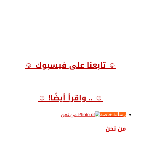
☺ تابعنا على فيسبوك ☺
☺ .. واقرأ أيضًا! ☺
رسالة خاصة
من نحن