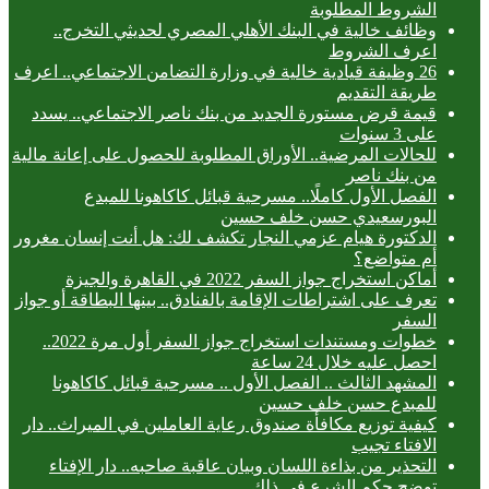
الشروط المطلوبة
وظائف خالية في البنك الأهلي المصري لحديثي التخرج..
اعرف الشروط
26 وظيفة قيادية خالية في وزارة التضامن الاجتماعي.. اعرف
طريقة التقديم
قيمة قرض مستورة الجديد من بنك ناصر الاجتماعي.. يسدد
على 3 سنوات
للحالات المرضية.. الأوراق المطلوبة للحصول على إعانة مالية
من بنك ناصر
الفصل الأول كاملًا.. مسرحية قبائل كاكاهونا للمبدع
البورسعيدي حسن خلف حسين
الدكتورة هيام عزمي النجار تكشف لك: هل أنت إنسان مغرور
أم متواضع؟
أماكن استخراج جواز السفر 2022 في القاهرة والجيزة
تعرف على اشتراطات الإقامة بالفنادق.. بينها البطاقة أو جواز
السفر
خطوات ومستندات استخراج جواز السفر أول مرة 2022..
احصل عليه خلال 24 ساعة
المشهد الثالث .. الفصل الأول .. مسرحية قبائل كاكاهونا
للمبدع حسن خلف حسين
كيفية توزيع مكافأة صندوق رعاية العاملين في الميراث.. دار
الافتاء تجيب
التحذير من بذاءة اللسان وبيان عاقبة صاحبه.. دار الإفتاء
توضح حكم الشرع في ذلك