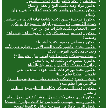
أمينة شفيق تكتب: الثمن الذي تقدمه الشعوب
الدكتور مراد وهبة يكتب: المخ والعقل والمناخ
الدكتور أحمد عمر هاشم يكتب: معركة العبور فى ميزان
الإسلام
الدكتورة فرخندة حسن تكتب: شائعة نهاية العالم في سبتمبر
حمدي الكنيسي يكتب: د. «مو. إبراهيم» نموذج ليته يتكرر
جمال الغيطاني يكتب: شذرات من ابن حزم
الدكتور رفعت سيد أحمد يكتب: حين تصبح «داعش» جماعة
وظيفية !
الدكتور مصطفى محمود يكتب: أبشروا !
الدكتور مجدى عاشور يكتب: الفقه الأعور وخطره على الأمة
وحيد حامد يكتب: الفوضى تحكم..!
أنيسة حسونة تكتب: ٥ نقط «مزايدة» بسْ يا عم صالح!
الدكتورة لميس جابر تكتب: قدرك يا مصر
رجائي عطية يكتب: الأمان والمساواة والحياة
الدكتور محمد نور فرحات يكتب: هؤلاء أساتذتى الذين
علمونى.. وهكذا تعلم جيلنا!
الداعية أحمد ديدات يكتب: محمد صلى الله عليه وسلم.. هل
هناك من هو أعظم منه؟
الدكتور رفعت السعيد يكتب: كامل الشناوي وعبد الناصر
واليسار
الدكتور قدري حفني يكتب: حول المشاركة فى العمل العام
الدكتور وسيم السيسي يكتب: من هنا كانت مؤامرة الصمت!
الفصل الثاني كاملًا من مسرحية قبائل كاكاهونا للمبدع