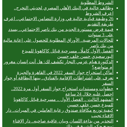
الشروط المطلوبة
وظائف خالية في البنك الأهلي المصري لحديثي التخرج..
اعرف الشروط
26 وظيفة قيادية خالية في وزارة التضامن الاجتماعي.. اعرف
طريقة التقديم
قيمة قرض مستورة الجديد من بنك ناصر الاجتماعي.. يسدد
على 3 سنوات
للحالات المرضية.. الأوراق المطلوبة للحصول على إعانة مالية
من بنك ناصر
الفصل الأول كاملًا.. مسرحية قبائل كاكاهونا للمبدع
البورسعيدي حسن خلف حسين
الدكتورة هيام عزمي النجار تكشف لك: هل أنت إنسان مغرور
أم متواضع؟
أماكن استخراج جواز السفر 2022 في القاهرة والجيزة
تعرف على اشتراطات الإقامة بالفنادق.. بينها البطاقة أو جواز
السفر
خطوات ومستندات استخراج جواز السفر أول مرة 2022..
احصل عليه خلال 24 ساعة
المشهد الثالث .. الفصل الأول .. مسرحية قبائل كاكاهونا
للمبدع حسن خلف حسين
كيفية توزيع مكافأة صندوق رعاية العاملين في الميراث.. دار
الافتاء تجيب
التحذير من بذاءة اللسان وبيان عاقبة صاحبه.. دار الإفتاء
توضح حكم الشرع في ذلك