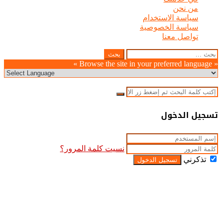
من نحن
سياسة الاستخدام
سياسة الخصوصية
تواصل معنا
Odnoklassniki
WhatsApp
Facebook
Telegram
LinkedIn
Pinterest
Twitter
Pocket
Viber
زر
إغلاق
البحث
عن:
الذهاب
« Browse the site in your preferred language »
إلى
الأعلى
إغلاق
بحث
عن
إغلاق
تسجيل الدخول
نسيت كلمة المرور؟
تذكرني
تسجيل الدخول