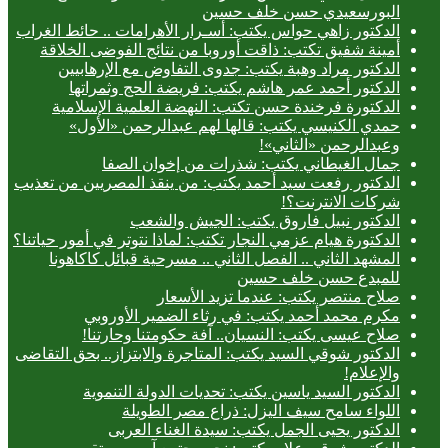
البورسعيدي حسن خلف حسين
الدكتور زاهي حواس يكتب: أسـرار الأهرامات .. حائط الغراب
أمينة شفيق تكتب: ذاقت أوروبا من نتائج الفوضى الخلاقة
الدكتور مراد وهبة يكتب: جدوى التفاوض مع الإرهابيين
الدكتور أحمد عمر هاشم يكتب: فريضة الحج وثمراتها
الدكتورة فرخندة حسن تكتب: النهضة العلمية الإسلامية
حمدي الكنيسي يكتب: قالها لهم عبدالرحمن «الأول»
وعبدالرحمن «الثاني»!
جمال الغيطاني يكتب: شذرات من إخوان الصفا
الدكتور رفعت سيد أحمد يكتب: من ينقذ المصريين من تعذيب
شركات الانترنت؟!
الدكتور نبيل فاروق يكتب: الجيش والشعب
الدكتورة هيام عزمي النجار تكتب: لماذا نتوتر في أمور حياتنا؟
المشهد الثاني .. الفصل الثاني .. مسرحية قبائل كاكاهونا
للمبدع حسن خلف حسين
صلاح منتصر يكتب: عندما تزيد الأسعار
مكرم محمد أحمد يكتب: في رثاء الضمير الأوروبي
صلاح عيسى يكتب: النسيان.. آفة حكومتنا وحارتنا!
الدكتور شوقي السيد يكتب: المتاجرة والابتزاز.. بحق التقاضى
والإعلام!
الدكتور السيد ياسين يكتب: تحديات الدولة التنموية
اللواء سامح سيف اليزل: ذراع مصر الطويلة
الدكتور يحيى الجمل يكتب: سيدة الغناء العربى