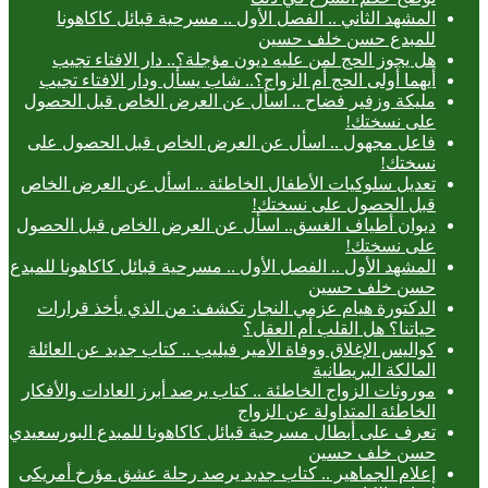
المشهد الثاني .. الفصل الأول .. مسرحية قبائل كاكاهونا
للمبدع حسن خلف حسين
هل يجوز الحج لمن عليه ديون مؤجلة؟.. دار الافتاء تجيب
أيهما أولى الحج أم الزواج؟.. شاب يسأل ودار الافتاء تجيب
مليكة وزفير فضاح .. اسأل عن العرض الخاص قبل الحصول
على نسختك!
فاعل مجهول .. اسأل عن العرض الخاص قبل الحصول على
نسختك!
تعديل سلوكيات الأطفال الخاطئة .. اسأل عن العرض الخاص
قبل الحصول على نسختك!
ديوان أطياف الغسق.. اسأل عن العرض الخاص قبل الحصول
على نسختك!
المشهد الأول .. الفصل الأول .. مسرحية قبائل كاكاهونا للمبدع
حسن خلف حسين
الدكتورة هيام عزمي النجار تكشف: من الذي يأخذ قرارات
حياتنا؟ هل القلب أم العقل؟
كواليس الإغلاق ووفاة الأمير فيليب .. كتاب جديد عن العائلة
المالكة البريطانية
موروثات الزواج الخاطئة .. كتاب يرصد أبرز العادات والأفكار
الخاطئة المتداولة عن الزواج
تعرف على أبطال مسرحية قبائل كاكاهونا للمبدع البورسعيدي
حسن خلف حسين
إعلام الجماهير .. كتاب جديد يرصد رحلة عشق مؤرخ أمريكى