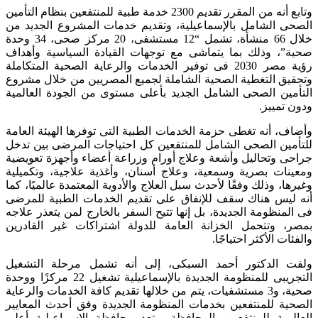
وتابع أنه من المقرر تقديم 2300 خدمة طبية للمنتفعين بنظام التأمين
الصحى الشامل بالإسماعيلية، وتقديم خدمات المشروع الجديد من
خلال 66 منشأة، تشمل “12 مستشفى، 20 مركز صحى، 34 وحدة
صحية”، وذلك بما يتماشى مع توجهات القيادة السياسية وأهداف
رؤية مصر 2030 فى توفير الخدمات والرعاية الصحية المتكاملة
وتحقيق التغطية الصحية الشاملة لجميع المصريين من خلال مشروع
التأمين الصحى الشامل الجديد بأعلى مستوى من الجودة العالمية
ودون تمييز.
وأضاف، أنه تغطى حزمة الخدمات الطبية التى توفرها الهيئة العامة
للتأمين الصحى الشامل للمنتفعين كل احتياجات المرضى بين تدخل
جراحى وتحاليل وأشعة وعلاج أورام وزراعة أعضاء وأجهزة تعويضية
ومعينات بصرية وسمعية، وعلاج أسنان، وأغذية علاجية، وتكميلية
وغيرها، وذلك وفقًا لأحدث سبل العلاج والأدوية المعتمدة عالميًا، كما
أنه ليس هناك سقف للإنفاق على تقديم الخدمات الطبية للمرضى
فى المنظومة الجديدة، بل إنها تتيح السفر بالخارج لمن يتعذر علاجه
بمصر، وتتحمل الخزانة العامة للدولة اشتراكات غير القادرين
والفئات الأكثر احتياجًا.
ولفت الدكتور أحمد السبكى، إلى أنه تشمل مرحلة التشغيل
التجريبى للمنظومة الجديدة بالإسماعيلية تشغيل 22 مركزًا ووحدة
صحية، و3 مستشفيات، يتم من خلالها تقديم كافة الخدمات والرعاية
الصحية للمنتفعين بخدمات المنظومة الجديدة وفق أحدث المعايير
العالمية للمنتفعين بالمحافظة، وتعد محافظة الإسماعيلية أعلى