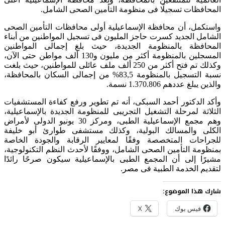
المحافظات تسجيلًا فى منظومة التأمين الصحى الشامل.
واستكمل، أن محافظة الإسماعيلية أولى محافظات التأمين الصحى
الشامل الجديد كسرت حاجز المليون فى تسجيل المواطنين من أبناء
المحافظة بالمنظومة الجديدة، حيث بلغ إجمالى المواطنين
المسجلين بالمنظومة أكثر من مليون و130 ألف مواطن حتى الآن،
وكذلك تم فتح أكثر من 250 ألف ملف عائلى للمواطنين، حيث بلغت
نسبة التسجيل بالمنظومة 83,5% من إجمالى السكان بالمحافظة،
والذين يبلغ عددهم 1.370.806 نسمة.
وأكد الدكتور أحمد السبكى، أنه تم تطوير ورفع كفاءة المستشفيات
الثلاثة لمرحلة التشغيل التجريبى للمنظومة الجديدة بالإسماعيلية،
وهم مجمع الإسماعيلية الطبى، ومركز 30 يونيو الدولى لأمراض
الكلى والمسالك البولية، وكذلك مستشفى طوارئ أبو خليفة
للجراحات المتخصصة وفقًا لمعايير الرقابة والجودة الخاصة
بمنظومة التأمين الصحى الشامل، ووفقًا لأحدث النظم التكنولوجية،
مشيرًا إلى أن المجمع الطبى بالإسماعيلية سيكون صرحًا رائدًا
لتقديم الخدمة الطبية فى مصر.
شارك هذا الموضوع:
فيس بوك
X