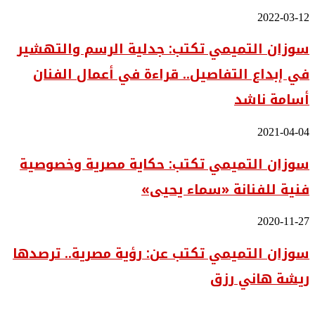
سوزان
2022-03-12
التميمي
سوزان التميمي تكتب: جدلية الرسم والتهشير
تكتب:
جدلية
في إبداع التفاصيل.. قراءة في أعمال الفنان
الرسم
والتهشير
أسامة ناشد
في
إبداع
التفاصيل..
سوزان
2021-04-04
قراءة
التميمي
في
سوزان التميمي تكتب: حكاية مصرية وخصوصية
تكتب:
أعمال
حكاية
الفنان
فنية للفنانة «سماء يحيى»
مصرية
أسامة
وخصوصية
ناشد
فنية
سوزان
2020-11-27
للفنانة
التميمي
«سماء
سوزان التميمي تكتب عن: رؤية مصرية.. ترصدها
تكتب
يحيى»
عن:
ريشة هاني رزق
رؤية
مصرية..
ترصدها
ريشة