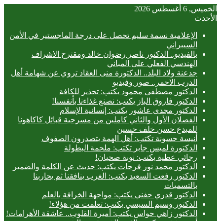
الخميس, 6 أغسطس 2026
الأحدث
الإعلامية نسمة سليم تحصل على درجة الماجستير في الأمن
السيبراني
بالفيديو.. ‎الدكتور ناصر رضوان خالد ومقترح الاشراف
الهندسي الفعلي على المباني
جدعنة ولاد البلد.. الدكتورة منى العقاد تروي عن شهامة أهل
الدرب الاحمر.. صور وفيديو
الدكتور مصطفى محمود يكتب: تحذير للكافة
الدكتور فاروق الباز يكتب: نصنع غذاءنا بأنفسنا!
الدكتور مجدى عاشور يكتب: إنسانية الإسلام
الفصلان الأول والثاني كاملين من مسرحية قبائل كاكاهونا
للمبدع حسن خلف حسين
أنيسة حسونة تكتب: أهل الهمة يتصدرون الصفوف
الدكتورة لميس جابر تكتب: ملحمة البطولة
رجائي عطية يكتب: نوبة صحيان!
الدكتور محمد نور فرحات يكتب: حديث عن الكلمة والضمير
الدكتور رفعت السعيد يكتب: الغرب ينافقنا ثم يحاربنا
بالتسميات
الدكتور قدري حفني يكتب: مواجهة الخرافة بالعلم
الدكتور وسيم السيسي يكتب: تعلمت من هؤلاء!
الدكتور زاهي حواس يكتب: أميرة القلوب.. عاشقة الأهرامات!