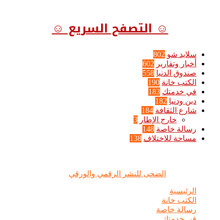
☺ التصفح السريع ☺
سلايد شو
802
أخبار وتقارير
602
صندوق الدنيا
558
الكتب خانة
190
في خدمتك
183
دين ودنيا
182
شارع الثقافة
184
خارج الإطار
3
رسالة خاصة
148
مساحة للاختلاف
138
الضحى © علامة مسجلة, جميع الحقوق محفوظة | 2020 - 2026 |
تصميم وإدارة :
الضحى للنشر الرقمي والورقي
الرئيسية
الكتب خانة
رسالة خاصة
في خدمتك