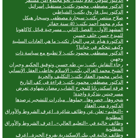
الدكتور شوقي علام يكتب: نحو مجتمع آمن مستقر
الدكتور مصطفى محمود يكتب: مستقبل إسرائيل
الدكتور نبيل فاروق يكتب: الشياطين
صلاح منتصر يكتب: سيجارة مصطفى وسيجار هيكل
مكرم محمد أحمد يكتب: 40 سنة حفائر
المشهد الأول .. الفصل الثاني .. مسرحية قبائل كاكاهونا
للمبدع حسن خلف حسين
الدكتورة هيام عزمي النجار تكتب: ما هي العادات السلبية
وكيف تتحكم في حياتنا؟
الدكتور مصطفى محمود يكتب: لا تطبيع مع سياسة ذات
وجهين
رجاء النقاش يكتب: بين طه حسين وتوفيق الحكيم وجبران
الشيخ محمد الغزالي يكتب: الإسلام يخاطب العقل الإنساني
عباس محمود العقاد يكتب: التكليف والحرية
الدكتور مصطفى محمود يكتب: قراءة فى كف التاريخ
فرقة اسكندريانا للمخرج الشاب رمضان شهاوى تعرض
مسرحيتين بتذكرة واحدة!
شجروها.. خضروها.. جملوها.. مبادرات للتشجير ترصدها
الدكتورة منى العقاد
«التعليم» تعلن عن وظائف شاغرة.. اعرف الشروط والأوراق
المطلوبة
وظائف خالية في «التعليم العالي».. اعرف الشروط والأوراق
المطلوبة
وظائف خالية في بنك الإسكندرية بفروع الجيزة.. اعرف