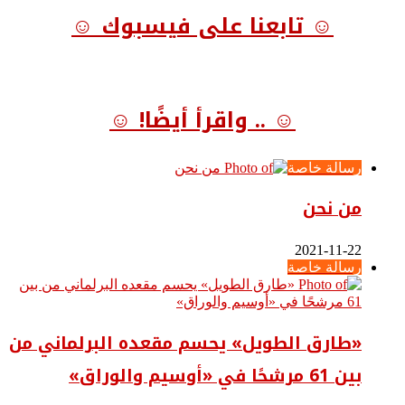
☺ تابعنا على فيسبوك ☺
☺ .. واقرأ أيضًا! ☺
رسالة خاصة
من نحن
2021-11-22
رسالة خاصة
«طارق الطويل» يحسم مقعده البرلماني من
بين 61 مرشحًا في «أوسيم والوراق»