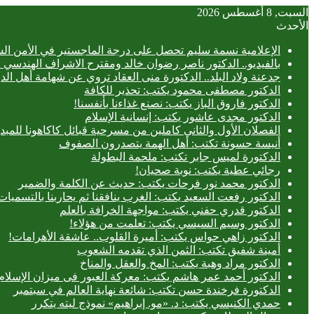
السبت, 8 أغسطس 2026
الأحدث
الإعلامية نسمة سليم تحصل على درجة الماجستير في الأمن الس
بالفيديو.. ‎الدكتور ناصر رضوان خالد ومقترح الاشراف الهندسي الفعلي على المباني
جدعنة ولاد البلد.. الدكتورة منى العقاد تروي عن شهامة أهل الد
الدكتور مصطفى محمود يكتب: تحذير للكافة
الدكتور فاروق الباز يكتب: نصنع غذاءنا بأنفسنا!
الدكتور مجدى عاشور يكتب: إنسانية الإسلام
الفصلان الأول والثاني كاملين من مسرحية قبائل كاكاهونا ل
أنيسة حسونة تكتب: أهل الهمة يتصدرون الصفوف
الدكتورة لميس جابر تكتب: ملحمة البطولة
رجائي عطية يكتب: نوبة صحيان!
الدكتور محمد نور فرحات يكتب: حديث عن الكلمة والضمير
الدكتور رفعت السعيد يكتب: الغرب ينافقنا ثم يحاربنا بالتسميات
الدكتور قدري حفني يكتب: مواجهة الخرافة بالعلم
الدكتور وسيم السيسي يكتب: تعلمت من هؤلاء!
الدكتور زاهي حواس يكتب: أميرة القلوب.. عاشقة الأهرامات!
أمينة شفيق تكتب: الثمن الذي تقدمه الشعوب
الدكتور مراد وهبة يكتب: المخ والعقل والمناخ
الدكتور أحمد عمر هاشم يكتب: معركة العبور فى ميزان الإسلام
الدكتورة فرخندة حسن تكتب: شائعة نهاية العالم في سبتمبر
حمدي الكنيسي يكتب: د. «مو. إبراهيم» نموذج ليته يتكرر