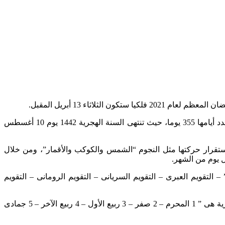
ووفقا للحسابات الفلكية فعدد أيام العام الهجرى الجديد 1442 هجريا، 354 يوما، وهى بذلك تكون سنة بسيطة وليست كبيسة، والتى يكون عدد أيامها 355 يوما، حيث تنتهى السنة الهجرية 1442 يوم 10 أغسطس
ستقرار حركتها مثل النجوم “الشمس والكوكب والأقمار”، ومن خلال
التقويم العبرى – التقويم السريانى – التقويم الرومانى – التقويم
ونظام التقويم الهجرى يعتمد على الشهر القمرى الذى يتمثل بالمدة الزمنية التى يستغرقها القمر فى دورة كاملة حول الأرض والأشهر الهجرية هى ” 1 المحرم – 2 صفر – 3 ربيع الأول – 4 ربيع الآخر – 5 جمادى