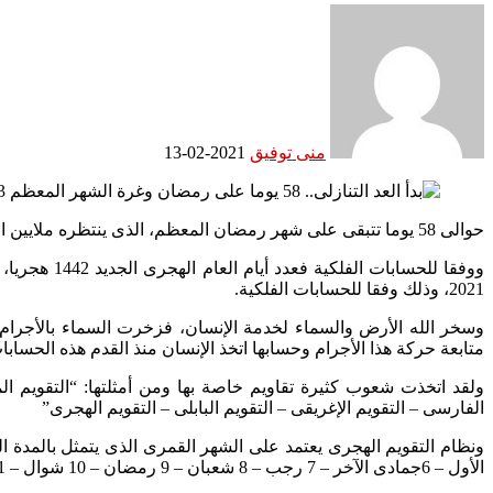
منى توفيق
2021-02-13
حوالى 58 يوما تتبقى على شهر رمضان المعظم، الذى ينتظره ملايين المسلمين حول العالم، حيث كشفت الحسابات المبدئية أن غرة شهر رمضان المعظم لعام 2021 فلكيا ستكون الثلاثاء 13 أبريل المقبل.
2021، وذلك وفقا للحسابات الفلكية.
وسخر الله الأرض والسماء لخدمة الإنسان، فزخرت السماء بالأجرام
متابعة حركة هذا الأجرام وحسابها اتخذ الإنسان منذ القدم هذه الحسابات لتحديد التقويم، 
ولقد اتخذت شعوب كثيرة تقاويم خاصة بها ومن أمثلتها: “التقويم الم
الفارسى – التقويم الإغريقى – التقويم البابلى – التقويم الهجرى”
الأول – 6جمادى الآخر – 7 رجب – 8 شعبان – 9 رمضان – 10 شوال – 11 ذو القعدة – 12 ذو الحجة”.