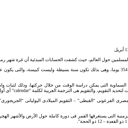
 السماوية التى يمكن دراسة الوقت من خلال حركتها، وذلك لثبات وا
والتقويم هى الترجمة العربية لكلمة “calendar” أى أول يوم من الشهر.
صرى الفرعونى “القبطى” – التقويم الميلادى اليوليانى “الجريجورى” – 