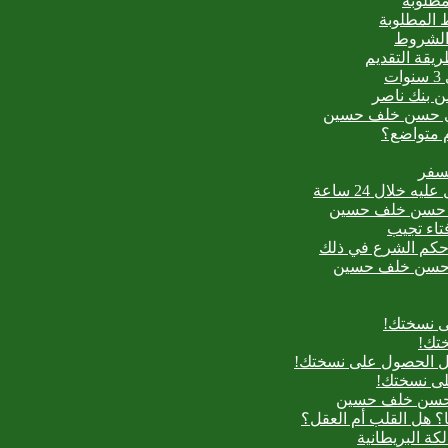
مطلوبة
 المطلوبة
 الشروط
ت
من بنك ناصر
عيدي حسن خلف حسين
م متواضع؟
لسفر
بدع حسن خلف حسين
فتاء تجيب
ح حكم الشرع في ذلك
بدع حسن خلف حسين
ى نسختك!
تك!
بل الحصول على نسختك!
لى نسختك!
دع حسن خلف حسين
؟ هل القلب أم العقل؟
لكة البريطانية