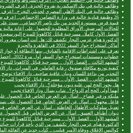
وظائف خالية في «التعليم العالي».. اعرف الشروط والأوراق ال
وظائف خالية في بنك الإسكندرية بفروع الجيزة.. اعرف الشروط
وظائف خالية في البنك الأهلي المصري لحديثي التخرج.. اعرف
26 وظيفة قيادية خالية في وزارة التضامن الاجتماعي.. اعرف طريقة التقديم
قيمة قرض مستورة الجديد من بنك ناصر الاجتماعي.. يسدد على 3 سنوا
للحالات المرضية.. الأوراق المطلوبة للحصول على إعانة مالية 
الفصل الأول كاملًا.. مسرحية قبائل كاكاهونا للمبدع البورس
الدكتورة هيام عزمي النجار تكشف لك: هل أنت إنسان مغرور أ
أماكن استخراج جواز السفر 2022 في القاهرة والجيزة
تعرف على اشتراطات الإقامة بالفنادق.. بينها البطاقة أو جواز ا
خطوات ومستندات استخراج جواز السفر أول مرة 2022.. احصل عليه خلال 24 ساعة
المشهد الثالث .. الفصل الأول .. مسرحية قبائل كاكاهونا للم
كيفية توزيع مكافأة صندوق رعاية العاملين في الميراث.. دار الا
التحذير من بذاءة اللسان وبيان عاقبة صاحبه.. دار الإفتاء توض
المشهد الثاني .. الفصل الأول .. مسرحية قبائل كاكاهونا للم
هل يجوز الحج لمن عليه ديون مؤجلة؟.. دار الافتاء تجيب
أيهما أولى الحج أم الزواج؟.. شاب يسأل ودار الافتاء تجيب
مليكة وزفير فضاح .. اسأل عن العرض الخاص قبل الحصول عل
فاعل مجهول .. اسأل عن العرض الخاص قبل الحصول على نسخ
تعديل سلوكيات الأطفال الخاطئة .. اسأل عن العرض الخاص ق
ديوان أطياف الغسق.. اسأل عن العرض الخاص قبل الحصول ع
المشهد الأول .. الفصل الأول .. مسرحية قبائل كاكاهونا للمب
الدكتورة هيام عزمي النجار تكشف: من الذي يأخذ قرارات حياتنا
كواليس الإغلاق ووفاة الأمير فيليب .. كتاب جديد عن العائلة الما