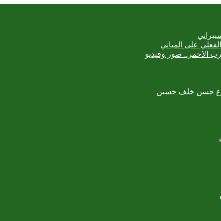
يبراني
رب الاحمر.. صور وفيديو
لمبدع حسن خلف حسين