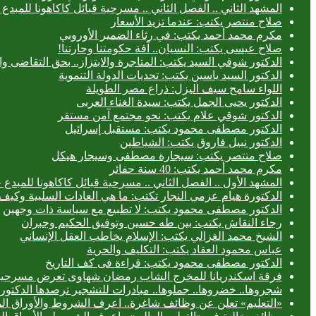
المشهد الثاني .. الفصل الثاني .. مسرحية قبائل كاكاهونا للم
صلاح منتصر يكتب: عندما تزيد الأسعار
مكرم محمد أحمد يكتب: في رثاء الضمير الأوروبي
صلاح عيسى يكتب: النسيان.. آفة حكومتنا وحارتنا!
الدكتور شوقي السيد يكتب: المتاجرة والابتزاز.. بحق التقاضى وال
الدكتور السيد ياسين يكتب: تحديات الدولة التنموية
اللواء سامح سيف اليزل: ذراع مصر الطويلة
الدكتور يحيى الجمل يكتب: سيدة الغناء العربى
الدكتور شوقي علام يكتب: نحو مجتمع آمن مستقر
الدكتور مصطفى محمود يكتب: مستقبل إسرائيل
الدكتور نبيل فاروق يكتب: الشياطين
صلاح منتصر يكتب: سيجارة مصطفى وسيجار هيكل
مكرم محمد أحمد يكتب: 40 سنة حفائر
المشهد الأول .. الفصل الثاني .. مسرحية قبائل كاكاهونا للم
الدكتورة هيام عزمي النجار تكتب: ما هي العادات السلبية وكيف 
الدكتور مصطفى محمود يكتب: لا تطبيع مع سياسة ذات وجهين
رجاء النقاش يكتب: بين طه حسين وتوفيق الحكيم وجبران
الشيخ محمد الغزالي يكتب: الإسلام يخاطب العقل الإنساني
عباس محمود العقاد يكتب: التكليف والحرية
الدكتور مصطفى محمود يكتب: قراءة فى كف التاريخ
فرقة اسكندريانا للمخرج الشاب رمضان شهاوى تعرض مسرحيتي
شجروها.. خضروها.. جملوها.. مبادرات للتشجير ترصدها الدكتورة
«التعليم» تعلن عن وظائف شاغرة.. اعرف الشروط والأوراق ال