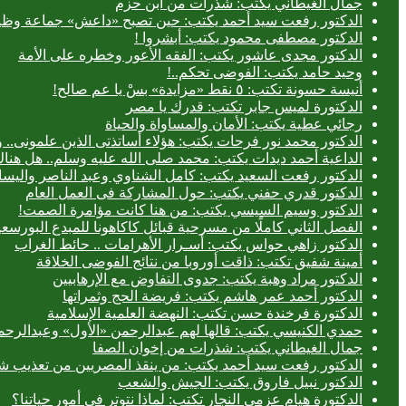
جمال الغيطاني يكتب: شذرات من ابن حزم
الدكتور رفعت سيد أحمد يكتب: حين تصبح «داعش» جماعة وظيف
الدكتور مصطفى محمود يكتب: أبشروا !
الدكتور مجدى عاشور يكتب: الفقه الأعور وخطره على الأمة
وحيد حامد يكتب: الفوضى تحكم..!
أنيسة حسونة تكتب: ٥ نقط «مزايدة» بسْ يا عم صالح!
الدكتورة لميس جابر تكتب: قدرك يا مصر
رجائي عطية يكتب: الأمان والمساواة والحياة
الدكتور محمد نور فرحات يكتب: هؤلاء أساتذتى الذين علمونى.. وه
الداعية أحمد ديدات يكتب: محمد صلى الله عليه وسلم.. هل هن
الدكتور رفعت السعيد يكتب: كامل الشناوي وعبد الناصر واليسا
الدكتور قدري حفني يكتب: حول المشاركة فى العمل العام
الدكتور وسيم السيسي يكتب: من هنا كانت مؤامرة الصمت!
الفصل الثاني كاملًا من مسرحية قبائل كاكاهونا للمبدع البو
الدكتور زاهي حواس يكتب: أسـرار الأهرامات .. حائط الغراب
أمينة شفيق تكتب: ذاقت أوروبا من نتائج الفوضى الخلاقة
الدكتور مراد وهبة يكتب: جدوى التفاوض مع الإرهابيين
الدكتور أحمد عمر هاشم يكتب: فريضة الحج وثمراتها
الدكتورة فرخندة حسن تكتب: النهضة العلمية الإسلامية
حمدي الكنيسي يكتب: قالها لهم عبدالرحمن «الأول» وعبدالرحمن
جمال الغيطاني يكتب: شذرات من إخوان الصفا
الدكتور رفعت سيد أحمد يكتب: من ينقذ المصريين من تعذيب شر
الدكتور نبيل فاروق يكتب: الجيش والشعب
الدكتورة هيام عزمي النجار تكتب: لماذا نتوتر في أمور حياتنا؟