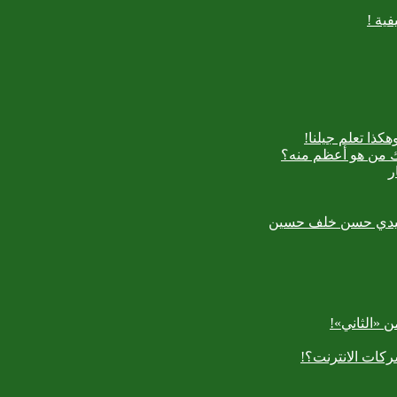
ية !
كذا تعلم جيلنا!
اك من هو أعظم منه؟
ر
رسعيدي حسن خلف حسين
 «الثاني»!
كات الانترنت؟!