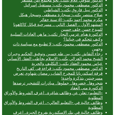
الدكتور شوقي علام يكتب: نحو مجتمع آمن مستقر
الدكتور مصطفى محمود يكتب: مستقبل إسرائيل
الدكتور نبيل فاروق يكتب: الشياطين
صلاح منتصر يكتب: سيجارة مصطفى وسيجار هيكل
مكرم محمد أحمد يكتب: 40 سنة حفائر
المشهد الأول .. الفصل الثاني .. مسرحية قبائل كاكاهونا
للمبدع حسن خلف حسين
الدكتورة هيام عزمي النجار تكتب: ما هي العادات السلبية
وكيف تتحكم في حياتنا؟
الدكتور مصطفى محمود يكتب: لا تطبيع مع سياسة ذات
وجهين
رجاء النقاش يكتب: بين طه حسين وتوفيق الحكيم وجبران
الشيخ محمد الغزالي يكتب: الإسلام يخاطب العقل الإنساني
عباس محمود العقاد يكتب: التكليف والحرية
الدكتور مصطفى محمود يكتب: قراءة فى كف التاريخ
فرقة اسكندريانا للمخرج الشاب رمضان شهاوى تعرض
مسرحيتين بتذكرة واحدة!
شجروها.. خضروها.. جملوها.. مبادرات للتشجير ترصدها
الدكتورة منى العقاد
«التعليم» تعلن عن وظائف شاغرة.. اعرف الشروط والأوراق
المطلوبة
وظائف خالية في «التعليم العالي».. اعرف الشروط والأوراق
المطلوبة
وظائف خالية في بنك الإسكندرية بفروع الجيزة.. اعرف