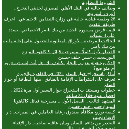
الشروط المطلوبة
وظائف خالية في البنك الأهلي المصري لحديثي التخرج..
اعرف الشروط
26 وظيفة قيادية خالية في وزارة التضامن الاجتماعي.. اعرف
طريقة التقديم
قيمة قرض مستورة الجديد من بنك ناصر الاجتماعي.. يسدد
على 3 سنوات
للحالات المرضية.. الأوراق المطلوبة للحصول على إعانة مالية
من بنك ناصر
الفصل الأول كاملًا.. مسرحية قبائل كاكاهونا للمبدع
البورسعيدي حسن خلف حسين
الدكتورة هيام عزمي النجار تكشف لك: هل أنت إنسان مغرور
أم متواضع؟
أماكن استخراج جواز السفر 2022 في القاهرة والجيزة
تعرف على اشتراطات الإقامة بالفنادق.. بينها البطاقة أو جواز
السفر
خطوات ومستندات استخراج جواز السفر أول مرة 2022..
احصل عليه خلال 24 ساعة
المشهد الثالث .. الفصل الأول .. مسرحية قبائل كاكاهونا
للمبدع حسن خلف حسين
كيفية توزيع مكافأة صندوق رعاية العاملين في الميراث.. دار
الافتاء تجيب
التحذير من بذاءة اللسان وبيان عاقبة صاحبه.. دار الإفتاء
توضح حكم الشرع في ذلك