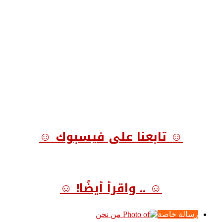
☺ تابعنا على فيسبوك ☺
☺ .. واقرأ أيضًا! ☺
رسالة خاصة