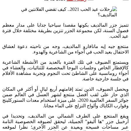
تتميز جزر المالديف بكونها مقصدا سياحيا جذابا على مدار معظم
فصول السنة، لكن مجموعة الجزر تتزين بطريقة مختلفة خلال فترة
عيد الحب.
منتجع جيه إيه مانافارو المالديف، وجه من ناحيته دعوة لعشاق
الاحتفال بعيد الحب في أجواء من الشاعرية والهدوء.
ويستمتع الضيوف في تلك الفترة بالعديد من الأنشطة الشاعرية
كالإفطار الخاص وجلسات اليوجا المخصصة للثنائيات، والعشاء في
أجواء رومانسية على الشاطئ تحت النجوم وتجربة مشاهدة الأفلام
في جلسة خارجية خاصة.
ويحصل الضيوف، الذين تمتد إقامتهم أربع ليالٍ أو أكثر في المكان
الذي حاز على لقب أفضل منتجع لشهر العسل في العالم ضمن
جوائز السفر العالمية 2020، على ميزة استخدام معدات السنوركلينج
وقوارب الكاياك وألواح التزلج على الماء مجانا.
ويقع المنتجع على الطرف الشمالي من المالديف، وتحديدا في
أرخبيل جزر “ها أليفو” الجميلة، ليحقق لضيوفه الخصوصية التامة
عبر مساحات فسيحة وبعيدة عن الجزر الأخرى؛ نظرا لموقعه