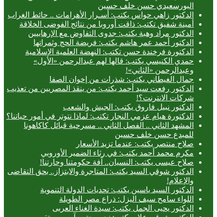
البورسعيدي حسن خلف حسين
الدكتور زاهي حواس يكتب: أسـرار الأهرامات .. حائط الغراب
أمينة شفيق تكتب: ذاقت أوروبا من نتائج الفوضى الخلاقة
الدكتور مراد وهبة يكتب: جدوى التفاوض مع الإرهابيين
الدكتور أحمد عمر هاشم يكتب: فريضة الحج وثمراتها
الدكتورة فرخندة حسن تكتب: النهضة العلمية الإسلامية
حمدي الكنيسي يكتب: قالها لهم عبدالرحمن «الأول»
وعبدالرحمن «الثاني»!
جمال الغيطاني يكتب: شذرات من إخوان الصفا
الدكتور رفعت سيد أحمد يكتب: من ينقذ المصريين من تعذيب
شركات الانترنت؟!
الدكتور نبيل فاروق يكتب: الجيش والشعب
الدكتورة هيام عزمي النجار تكتب: لماذا نتوتر في أمور حياتنا؟
المشهد الثاني .. الفصل الثاني .. مسرحية قبائل كاكاهونا
للمبدع حسن خلف حسين
صلاح منتصر يكتب: عندما تزيد الأسعار
مكرم محمد أحمد يكتب: في رثاء الضمير الأوروبي
صلاح عيسى يكتب: النسيان.. آفة حكومتنا وحارتنا!
الدكتور شوقي السيد يكتب: المتاجرة والابتزاز.. بحق التقاضى
والإعلام!
الدكتور السيد ياسين يكتب: تحديات الدولة التنموية
اللواء سامح سيف اليزل: ذراع مصر الطويلة
الدكتور يحيى الجمل يكتب: سيدة الغناء العربى