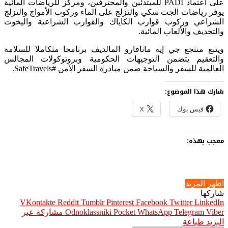
على اعتماد PADI للمبتدئين والمحترفين، ومركز للرياضات المائية
يوفر رياضات الجت سكي والتزلج على الماء وركوب الأمواج والتزلج
الشراعي وركوب قوارب الكاياك والقوارب الشراعية واليخوت
والتجديف والألعاب المائية.
ويتبع منتجع جي إيه مانافارو المالديف برنامجا متكاملا للسلامة
والتعقيم يتضمن التوجيهات الحكومية وبروتوكولات المجالس
العالمية للسفر والسياحة ضمن مبادرة السفر الآمن #SafeTravels.
شارك هذا الموضوع:
فيس بوك
X
معجب بهذه:
اظهر المزيد
شاركها
Pinterest
Facebook
Twitter
LinkedIn
Viber
Telegram
WhatsApp
Pocket
Odnoklassniki
مشاركة عبر
البريد
طباعة