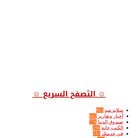
☺ التصفح السريع ☺
سلايد شو
802
أخبار وتقارير
602
صندوق الدنيا
558
الكتب خانة
190
في خدمتك
183