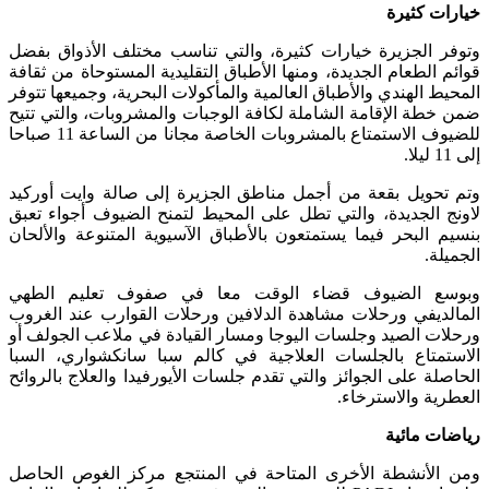
خيارات كثيرة
وتوفر الجزيرة خيارات كثيرة، والتي تناسب مختلف الأذواق بفضل
قوائم الطعام الجديدة، ومنها الأطباق التقليدية المستوحاة من ثقافة
المحيط الهندي والأطباق العالمية والمأكولات البحرية، وجميعها تتوفر
ضمن خطة الإقامة الشاملة لكافة الوجبات والمشروبات، والتي تتيح
للضيوف الاستمتاع بالمشروبات الخاصة مجانا من الساعة 11 صباحا
إلى 11 ليلا.
وتم تحويل بقعة من أجمل مناطق الجزيرة إلى صالة وايت أوركيد
لاونج الجديدة، والتي تطل على المحيط لتمنح الضيوف أجواء تعبق
بنسيم البحر فيما يستمتعون بالأطباق الآسيوية المتنوعة والألحان
الجميلة.
وبوسع الضيوف قضاء الوقت معا في صفوف تعليم الطهي
المالديفي ورحلات مشاهدة الدلافين ورحلات القوارب عند الغروب
ورحلات الصيد وجلسات اليوجا ومسار القيادة في ملاعب الجولف أو
الاستمتاع بالجلسات العلاجية في كالم سبا سانكشواري، السبا
الحاصلة على الجوائز والتي تقدم جلسات الأيورفيدا والعلاج بالروائح
العطرية والاسترخاء.
رياضات مائية
ومن الأنشطة الأخرى المتاحة في المنتجع مركز الغوص الحاصل