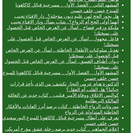
المشهد الثاني .. الفصل الأول .. مسرحية قبائل كاكاهونا
للمبدع حسن خلف حسين
هل يجوز الحج لمن عليه ديون مؤجلة؟.. دار الافتاء تجيب
أيهما أولى الحج أم الزواج؟.. شاب يسأل ودار الافتاء تجيب
مليكة وزفير فضاح .. اسأل عن العرض الخاص قبل الحصول
على نسختك!
فاعل مجهول .. اسأل عن العرض الخاص قبل الحصول على
نسختك!
تعديل سلوكيات الأطفال الخاطئة .. اسأل عن العرض الخاص
قبل الحصول على نسختك!
ديوان أطياف الغسق.. اسأل عن العرض الخاص قبل الحصول
على نسختك!
المشهد الأول .. الفصل الأول .. مسرحية قبائل كاكاهونا للمبدع
حسن خلف حسين
الدكتورة هيام عزمي النجار تكشف: من الذي يأخذ قرارات
حياتنا؟ هل القلب أم العقل؟
كواليس الإغلاق ووفاة الأمير فيليب .. كتاب جديد عن العائلة
المالكة البريطانية
موروثات الزواج الخاطئة .. كتاب يرصد أبرز العادات والأفكار
الخاطئة المتداولة عن الزواج
تعرف على أبطال مسرحية قبائل كاكاهونا للمبدع البورسعيدي
حسن خلف حسين
إعلام الجماهير .. كتاب جديد يرصد رحلة عشق مؤرخ أمريكى