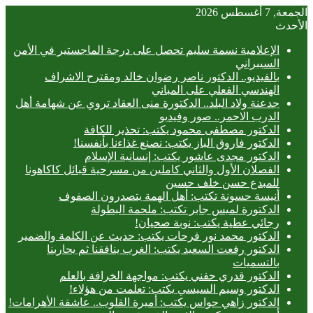
الجمعة, 7 أغسطس 2026
الأحدث
الإعلامية نسمة سليم تحصل على درجة الماجستير في الأمن
السيبراني
بالفيديو.. ‎الدكتور ناصر رضوان خالد ومقترح الاشراف
الهندسي الفعلي على المباني
جدعنة ولاد البلد.. الدكتورة منى العقاد تروي عن شهامة أهل
الدرب الاحمر.. صور وفيديو
الدكتور مصطفى محمود يكتب: تحذير للكافة
الدكتور فاروق الباز يكتب: نصنع غذاءنا بأنفسنا!
الدكتور مجدى عاشور يكتب: إنسانية الإسلام
الفصلان الأول والثاني كاملين من مسرحية قبائل كاكاهونا
للمبدع حسن خلف حسين
أنيسة حسونة تكتب: أهل الهمة يتصدرون الصفوف
الدكتورة لميس جابر تكتب: ملحمة البطولة
رجائي عطية يكتب: نوبة صحيان!
الدكتور محمد نور فرحات يكتب: حديث عن الكلمة والضمير
الدكتور رفعت السعيد يكتب: الغرب ينافقنا ثم يحاربنا
بالتسميات
الدكتور قدري حفني يكتب: مواجهة الخرافة بالعلم
الدكتور وسيم السيسي يكتب: تعلمت من هؤلاء!
الدكتور زاهي حواس يكتب: أميرة القلوب.. عاشقة الأهرامات!