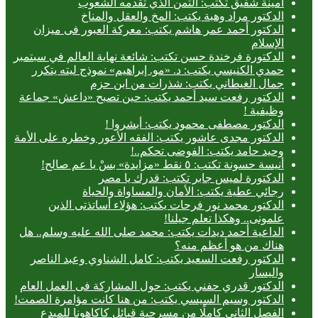
أمينة شفيق تكتب: الثمن الذي تقدمه الشعوب
الدكتور مراد وهبة يكتب: المخ والعقل والمناخ
الدكتور أحمد عمر هاشم يكتب: معركة العبور فى ميزان
الإسلام
الدكتورة فرخندة حسن تكتب: شائعة نهاية العالم في سبتمبر
حمدي الكنيسي يكتب: د. «مو. إبراهيم» نموذج ليته يتكرر
جمال الغيطاني يكتب: شذرات من ابن حزم
الدكتور رفعت سيد أحمد يكتب: حين تصبح «داعش» جماعة
وظيفية !
الدكتور مصطفى محمود يكتب: أبشروا !
الدكتور مجدى عاشور يكتب: الفقه الأعور وخطره على الأمة
وحيد حامد يكتب: الفوضى تحكم..!
أنيسة حسونة تكتب: ٥ نقط «مزايدة» بسْ يا عم صالح!
الدكتورة لميس جابر تكتب: قدرك يا مصر
رجائي عطية يكتب: الأمان والمساواة والحياة
الدكتور محمد نور فرحات يكتب: هؤلاء أساتذتى الذين
علمونى.. وهكذا تعلم جيلنا!
الداعية أحمد ديدات يكتب: محمد صلى الله عليه وسلم.. هل
هناك من هو أعظم منه؟
الدكتور رفعت السعيد يكتب: كامل الشناوي وعبد الناصر
واليسار
الدكتور قدري حفني يكتب: حول المشاركة فى العمل العام
الدكتور وسيم السيسي يكتب: من هنا كانت مؤامرة الصمت!
الفصل الثاني كاملًا من مسرحية قبائل كاكاهونا للمبدع