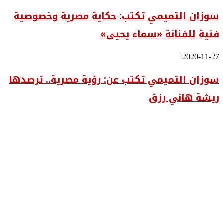
التميمي
في
سوزان التميمي تكتب: حكاية مصرية وخصوصية
تكتب:
أعمال
حكاية
الفنان
فنية للفنانة «سماء يحيى»
مصرية
أسامة
وخصوصية
ناشد
فنية
سوزان
2020-11-27
للفنانة
التميمي
«سماء
سوزان التميمي تكتب عن: رؤية مصرية.. ترصدها
تكتب
يحيى»
عن:
ريشة هاني رزق
رؤية
مصرية..
ترصدها
ريشة
هاني
رزق