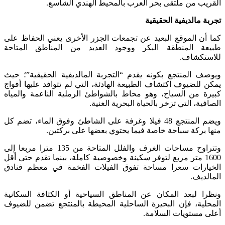
القريب من ملتقى بحر العرب بالمحيط الهندي الشاسع.
تجربة مالديفية الحقيقية
كما أن الموقع البعيد عن تجمعات الجزر الأخرى يعني الحفاظ على
طبيعة المنطقة البكر ووجود العديد من المناطق المتاحة
للاستكشاف.
ويوصف المنتجع بكونه يقدم “التجربة المالديفية الحقيقية”؛ حيث
يمكن للضيوف اكتشاف الطبيعة الهادئة، التي لم تتوافد عليها أفواج
كبيرة من السياح، وهو محاط بالشواطئ الرملية الناعمة والمياه
الصافية، التي تزخر بالحياة البحرية الغنية.
ويضم المنتجع 48 فيلا وغرفة على الشاطئ وفوق الماء، تضم كل
منها بركة سباحة خاصة فيما يحتوي بعضها على بركتين.
وتتراوح مساحات الغرف والفلل المتاحة من 135 مترا مربعا إلى
1600 متر مربع لتوفر سكينة وخصوصية كاملة، بينما تقدم حتى أقل
الخيارات سعرا مساحة تفوق الفيلات الفخمة في معظم فنادق
المالديف.
ونظرا لبعد المكان عن المناطق السياحية أو الكثافة السكانية
المحلية، فإن البحيرة الساحلية المحيطة بالمنتجع تضمن للضيوف
أعلى مستويات السلامة.