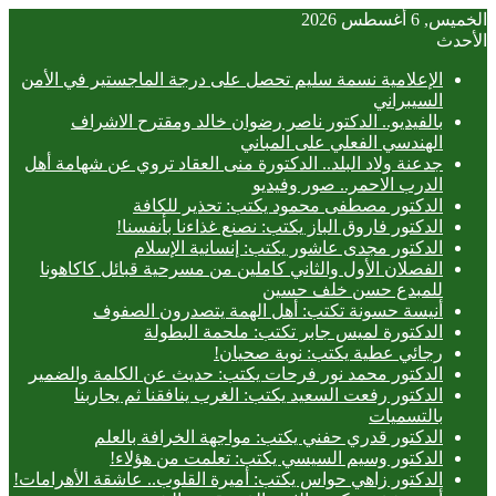
الخميس, 6 أغسطس 2026
الأحدث
الإعلامية نسمة سليم تحصل على درجة الماجستير في الأمن
السيبراني
بالفيديو.. ‎الدكتور ناصر رضوان خالد ومقترح الاشراف
الهندسي الفعلي على المباني
جدعنة ولاد البلد.. الدكتورة منى العقاد تروي عن شهامة أهل
الدرب الاحمر.. صور وفيديو
الدكتور مصطفى محمود يكتب: تحذير للكافة
الدكتور فاروق الباز يكتب: نصنع غذاءنا بأنفسنا!
الدكتور مجدى عاشور يكتب: إنسانية الإسلام
الفصلان الأول والثاني كاملين من مسرحية قبائل كاكاهونا
للمبدع حسن خلف حسين
أنيسة حسونة تكتب: أهل الهمة يتصدرون الصفوف
الدكتورة لميس جابر تكتب: ملحمة البطولة
رجائي عطية يكتب: نوبة صحيان!
الدكتور محمد نور فرحات يكتب: حديث عن الكلمة والضمير
الدكتور رفعت السعيد يكتب: الغرب ينافقنا ثم يحاربنا
بالتسميات
الدكتور قدري حفني يكتب: مواجهة الخرافة بالعلم
الدكتور وسيم السيسي يكتب: تعلمت من هؤلاء!
الدكتور زاهي حواس يكتب: أميرة القلوب.. عاشقة الأهرامات!