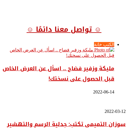
☺ تواصل معنا دائمًا ☺
الكتب خانة
مليكة وزفير فضاح .. اسأل عن العرض الخاص
قبل الحصول على نسختك!
2022-06-14
سوزان
2022-03-12
التميمي
سوزان التميمي تكتب: جدلية الرسم والتهشير
تكتب:
جدلية