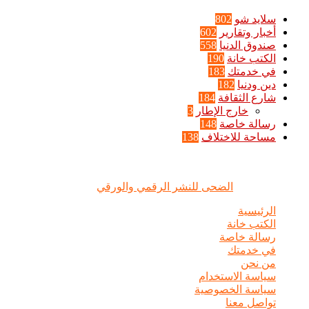
سلايد شو
802
أخبار وتقارير
602
صندوق الدنيا
558
الكتب خانة
190
في خدمتك
183
دين ودنيا
182
شارع الثقافة
184
خارج الإطار
3
رسالة خاصة
148
مساحة للاختلاف
138
الضحى © علامة مسجلة, جميع الحقوق محفوظة | 2020 - 2026 |
تصميم وإدارة :
الضحى للنشر الرقمي والورقي
الرئيسية
الكتب خانة
رسالة خاصة
في خدمتك
من نحن
سياسة الاستخدام
سياسة الخصوصية
تواصل معنا