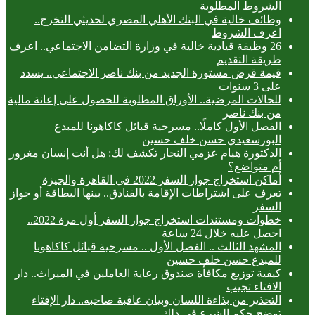
الشروط المطلوبة
وظائف خالية في البنك الأهلي المصري لحديثي التخرج..
اعرف الشروط
26 وظيفة قيادية خالية في وزارة التضامن الاجتماعي.. اعرف
طريقة التقديم
قيمة قرض مستورة الجديد من بنك ناصر الاجتماعي.. يسدد
على 3 سنوات
للحالات المرضية.. الأوراق المطلوبة للحصول على إعانة مالية
من بنك ناصر
الفصل الأول كاملًا.. مسرحية قبائل كاكاهونا للمبدع
البورسعيدي حسن خلف حسين
الدكتورة هيام عزمي النجار تكشف لك: هل أنت إنسان مغرور
أم متواضع؟
أماكن استخراج جواز السفر 2022 في القاهرة والجيزة
تعرف على اشتراطات الإقامة بالفنادق.. بينها البطاقة أو جواز
السفر
خطوات ومستندات استخراج جواز السفر أول مرة 2022..
احصل عليه خلال 24 ساعة
المشهد الثالث .. الفصل الأول .. مسرحية قبائل كاكاهونا
للمبدع حسن خلف حسين
كيفية توزيع مكافأة صندوق رعاية العاملين في الميراث.. دار
الافتاء تجيب
التحذير من بذاءة اللسان وبيان عاقبة صاحبه.. دار الإفتاء
توضح حكم الشرع في ذلك