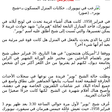
في فبراير 1958، كانت هناك أشياء غريبة تحدث في لونج آيلاند في
نيويورك، فأحد المنازل التابعة لعائلة “هيرمان” شهد حوادث غريبة لا
يمكن تفسيرها، والتي نُسبت إلى شبح أطلق عليه اسم “بوبر”.
لكن ما الذي يحدث بالفعل في المنزل هل كانت قوة غير مرئية من
بعيد أم أنها شيء آخر؟
ووفقا لـ”أمريكان هنتنجتون” في هذا التاريخ، 26 فبراير حظي شبح
بوبر باهتمام الباحثين من مختبر علم الوراثة الشهير في الراين
بجامعة ديوك، لكنهم لم يقتربوا من حل اللغز أكثر من أي شخص
آخر.
وظلت حالة الشبح “بوبر” فريدة من نوعها في سجلات الأحداث
الخارقة للطبيعة لعدة أسباب، يتابعها الجماهير على نطاق واسع في
جميع أنحاء البلاد عبر شاشات التلفزيون الخاصة بهم في دهشة،
وأصبح هناك أفلام شهيرة عن الشبح لكنها كانت جزءًا صغيرًا من
الأحداث الغريبة.
عُرف شبح “بوبر” لأول مرة حوالي الساعة 3:30 بعد ظهر يوم 3
فبراير 1958، حيث تعيش عائلة جيمس هيرمان في سيفورد، نيويورك