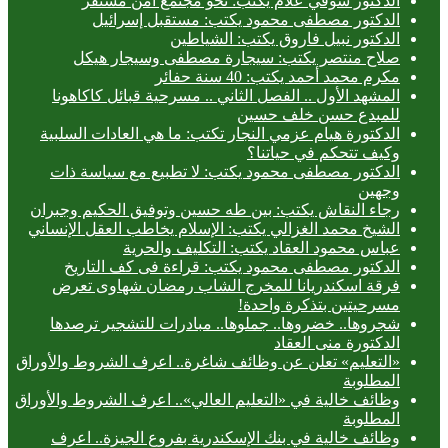
الدكتور شوقي علام يكتب: نحو مجتمع آمن مستقر
الدكتور مصطفى محمود يكتب: مستقبل إسرائيل
الدكتور نبيل فاروق يكتب: الشياطين
صلاح منتصر يكتب: سيجارة مصطفى وسيجار هيكل
مكرم محمد أحمد يكتب: 40 سنة حفائر
المشهد الأول .. الفصل الثاني .. مسرحية قبائل كاكاهونا
للمبدع حسن خلف حسين
الدكتورة هيام عزمي النجار تكتب: ما هي العادات السلبية
وكيف تتحكم في حياتنا؟
الدكتور مصطفى محمود يكتب: لا تطبيع مع سياسة ذات
وجهين
رجاء النقاش يكتب: بين طه حسين وتوفيق الحكيم وجبران
الشيخ محمد الغزالي يكتب: الإسلام يخاطب العقل الإنساني
عباس محمود العقاد يكتب: التكليف والحرية
الدكتور مصطفى محمود يكتب: قراءة فى كف التاريخ
فرقة اسكندريانا للمخرج الشاب رمضان شهاوى تعرض
مسرحيتين بتذكرة واحدة!
شجروها.. خضروها.. جملوها.. مبادرات للتشجير ترصدها
الدكتورة منى العقاد
«التعليم» تعلن عن وظائف شاغرة.. اعرف الشروط والأوراق
المطلوبة
وظائف خالية في «التعليم العالي».. اعرف الشروط والأوراق
المطلوبة
وظائف خالية في بنك الإسكندرية بفروع الجيزة.. اعرف