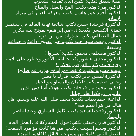
أمينة شفيق تكتب: الثمن الذي تقدمه الشعوب
الدكتور مراد وهبة يكتب: المخ والعقل والمناخ
الدكتور أحمد عمر هاشم يكتب: معركة العبور فى ميزان
الإسلام
الدكتورة فرخندة حسن تكتب: شائعة نهاية العالم في سبتمبر
حمدي الكنيسي يكتب: د. «مو. إبراهيم» نموذج ليته يتكرر
جمال الغيطاني يكتب: شذرات من ابن حزم
الدكتور رفعت سيد أحمد يكتب: حين تصبح «داعش» جماعة
وظيفية !
الدكتور مصطفى محمود يكتب: أبشروا !
الدكتور مجدى عاشور يكتب: الفقه الأعور وخطره على الأمة
وحيد حامد يكتب: الفوضى تحكم..!
أنيسة حسونة تكتب: ٥ نقط «مزايدة» بسْ يا عم صالح!
الدكتورة لميس جابر تكتب: قدرك يا مصر
رجائي عطية يكتب: الأمان والمساواة والحياة
الدكتور محمد نور فرحات يكتب: هؤلاء أساتذتى الذين
علمونى.. وهكذا تعلم جيلنا!
الداعية أحمد ديدات يكتب: محمد صلى الله عليه وسلم.. هل
هناك من هو أعظم منه؟
الدكتور رفعت السعيد يكتب: كامل الشناوي وعبد الناصر
واليسار
الدكتور قدري حفني يكتب: حول المشاركة فى العمل العام
الدكتور وسيم السيسي يكتب: من هنا كانت مؤامرة الصمت!
الفصل الثاني كاملًا من مسرحية قبائل كاكاهونا للمبدع