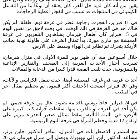
يقين من أنه كان لديه حل للغز، كان يعتقد أن نوعًا ما من التفاعل
الكيميائي في المنتجات قد تسبب في انفجار أغطية الزجاجات.
في 11 فبراير، انفجرت زجاجة عطر في غرفة نوم طفلة، لم يكن
هناك أحد في الغرفة في ذلك الوقت، في وقت لاحق من نفس اليوم
في 15 فبراير كان أطفال هيرمان يشاهدون التلفزيون في غرفة
المعيشة مع ماري مورثا، بدأ تمثال الخزف على طاولة نهاية بجانب
الأريكة يتحرك ثم تطاير في الهواء وسقط على الارض.
خلال أسبوعين منذ أن ظهر بوبر للمرة الأولى في منزل هيرمان،
تسربت أخبار الأحداث الغريبة إلى الصحف والتقارير الإذاعية
والتلفزيونية، حيث تلقت القصة قدرا كبيرا من الدعاية والمقالات.
أحداث غريبة في غرفة المعيشة أيضا، حيث تتنقل الكراسي والآثاث،
وفي 20 فبراير أصبحت الأحداث أكثر قسوة، تم تحطيم تمثال آخر
في المكتب .
في 24 فبراير، فاجأ توسي بأقدامه بصوت عالٍ من غرفة جيمي، لم
يكن أحد في الغرفة أو بالقرب منها، سقطت خزانة كتب كبيرة على
الأرض، في الليلة التالية، سقط تمثال صغير للعذراء مريم على
ارتفاع 12 قدما وحطم المرآة في غرفة النوم الرئيسية.
مع استمرار الاضطرابات في المنزل، سافر الدكتور جاين برتر،
مساعد الدكتور راين، إلى نيويورك ووصل إلى منزل هيرمان في 26