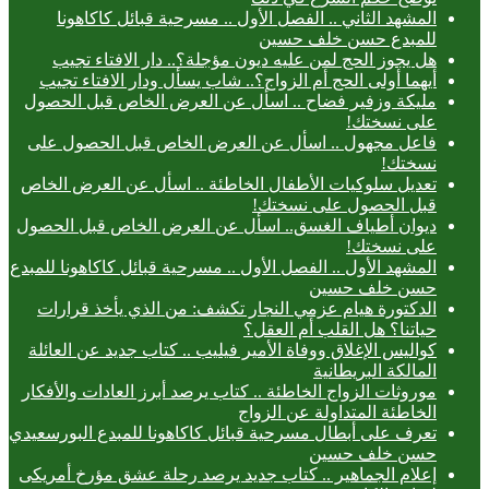
المشهد الثاني .. الفصل الأول .. مسرحية قبائل كاكاهونا
للمبدع حسن خلف حسين
هل يجوز الحج لمن عليه ديون مؤجلة؟.. دار الافتاء تجيب
أيهما أولى الحج أم الزواج؟.. شاب يسأل ودار الافتاء تجيب
مليكة وزفير فضاح .. اسأل عن العرض الخاص قبل الحصول
على نسختك!
فاعل مجهول .. اسأل عن العرض الخاص قبل الحصول على
نسختك!
تعديل سلوكيات الأطفال الخاطئة .. اسأل عن العرض الخاص
قبل الحصول على نسختك!
ديوان أطياف الغسق.. اسأل عن العرض الخاص قبل الحصول
على نسختك!
المشهد الأول .. الفصل الأول .. مسرحية قبائل كاكاهونا للمبدع
حسن خلف حسين
الدكتورة هيام عزمي النجار تكشف: من الذي يأخذ قرارات
حياتنا؟ هل القلب أم العقل؟
كواليس الإغلاق ووفاة الأمير فيليب .. كتاب جديد عن العائلة
المالكة البريطانية
موروثات الزواج الخاطئة .. كتاب يرصد أبرز العادات والأفكار
الخاطئة المتداولة عن الزواج
تعرف على أبطال مسرحية قبائل كاكاهونا للمبدع البورسعيدي
حسن خلف حسين
إعلام الجماهير .. كتاب جديد يرصد رحلة عشق مؤرخ أمريكى