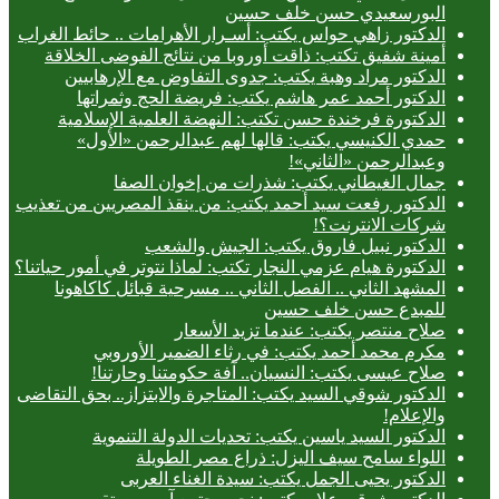
البورسعيدي حسن خلف حسين
الدكتور زاهي حواس يكتب: أسـرار الأهرامات .. حائط الغراب
أمينة شفيق تكتب: ذاقت أوروبا من نتائج الفوضى الخلاقة
الدكتور مراد وهبة يكتب: جدوى التفاوض مع الإرهابيين
الدكتور أحمد عمر هاشم يكتب: فريضة الحج وثمراتها
الدكتورة فرخندة حسن تكتب: النهضة العلمية الإسلامية
حمدي الكنيسي يكتب: قالها لهم عبدالرحمن «الأول»
وعبدالرحمن «الثاني»!
جمال الغيطاني يكتب: شذرات من إخوان الصفا
الدكتور رفعت سيد أحمد يكتب: من ينقذ المصريين من تعذيب
شركات الانترنت؟!
الدكتور نبيل فاروق يكتب: الجيش والشعب
الدكتورة هيام عزمي النجار تكتب: لماذا نتوتر في أمور حياتنا؟
المشهد الثاني .. الفصل الثاني .. مسرحية قبائل كاكاهونا
للمبدع حسن خلف حسين
صلاح منتصر يكتب: عندما تزيد الأسعار
مكرم محمد أحمد يكتب: في رثاء الضمير الأوروبي
صلاح عيسى يكتب: النسيان.. آفة حكومتنا وحارتنا!
الدكتور شوقي السيد يكتب: المتاجرة والابتزاز.. بحق التقاضى
والإعلام!
الدكتور السيد ياسين يكتب: تحديات الدولة التنموية
اللواء سامح سيف اليزل: ذراع مصر الطويلة
الدكتور يحيى الجمل يكتب: سيدة الغناء العربى