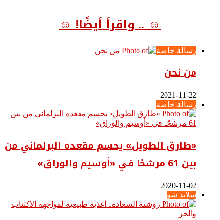
☺ .. واقرأ أيضًا! ☺
رسالة خاصة
من نحن
2021-11-22
رسالة خاصة
«طارق الطويل» يحسم مقعده البرلماني من
بين 61 مرشحًا في «أوسيم والوراق»
2020-11-02
سلايد شو