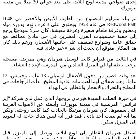
إحدى ضواحي مدينة لونج آيلاند، على بعد حوالي 30 ميلا من مدينة
نيويورك.
تم بناء منزلهم المصنوع من الطوب الأبيض والأخضر في 1648
Redwood Path في عام 1953 ويحتوي على 3 غرف نوم ودورة مياه
ومطبخ وغرفة طعام صغيرة وغرفة معيشة، كان منزلًا نموذجيًا يرجع
إلى حقبة خمسينيات القرن العشرين في حي هادئ محافظ مع
حدائق عامة وشوارع تصطف على جانبيها الأشجار، ورغم ذلك كان
هذا المكان متوقع أن يحدث أي شيء غير عادي فيه.
في الثالث من فبراير كانت لوسيل هيرمان وهي ممرضة مسجلة
ترحب بأطفالها في المنزل العائدين من المدرسة لإعداد العشاء.
بعد وقت قصير من دخول الأطفال لوسيلي، 13 عاما، وجيمس، 12
عاما، وهما طفلان لهما اهتمامات عادية المطبخ، بدأت الزجاجات في
المطبخ بالتحرك والانفجار والتطاير في الهواء.
في حيرة، اتصلت السيدة هيرمان بزوجها، الذي عمل لدى شركة “إير
فرانس” الفرنسية في مدينة نيويورك، وأبلغته عن الأصوات الغريبة
التي سمعوها، كان هيرمان مرتبكًا بالحادث كما كانت زوجته، ولكن
بما أنه لم يصب أحد بأذى، فقد قرر أنه ليس هناك حاجة له ​​للعودة
إلى المنزل مبكرا.
استقل هيرمان القطار إلى لونغ آيلاند، ووصل إلى المنزل قبل
الساعة السابعة مساءً بقليل، خلال تنقلاته، هاتف زوجته وكان على