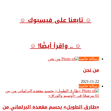
☺ تابعنا على فيسبوك ☺
☺ .. واقرأ أيضًا! ☺
رسالة خاصة
من نحن
2021-11-22
رسالة خاصة
«طارق الطويل» يحسم مقعده البرلماني من