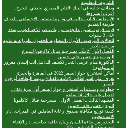
الشروط المطلوبة
وظائف خالية في البنك الأهلي المصري لحديثي التخرج..
اعرف الشروط
26 وظيفة قيادية خالية في وزارة التضامن الاجتماعي.. اعرف
طريقة التقديم
قيمة قرض مستورة الجديد من بنك ناصر الاجتماعي.. يسدد
على 3 سنوات
للحالات المرضية.. الأوراق المطلوبة للحصول على إعانة مالية
من بنك ناصر
الفصل الأول كاملًا.. مسرحية قبائل كاكاهونا للمبدع
البورسعيدي حسن خلف حسين
الدكتورة هيام عزمي النجار تكشف لك: هل أنت إنسان مغرور
أم متواضع؟
أماكن استخراج جواز السفر 2022 في القاهرة والجيزة
تعرف على اشتراطات الإقامة بالفنادق.. بينها البطاقة أو جواز
السفر
خطوات ومستندات استخراج جواز السفر أول مرة 2022..
احصل عليه خلال 24 ساعة
المشهد الثالث .. الفصل الأول .. مسرحية قبائل كاكاهونا
للمبدع حسن خلف حسين
كيفية توزيع مكافأة صندوق رعاية العاملين في الميراث.. دار
الافتاء تجيب
التحذير من بذاءة اللسان وبيان عاقبة صاحبه.. دار الإفتاء
توضح حكم الشرع في ذلك