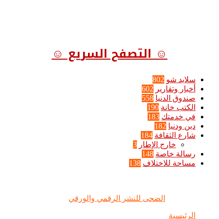
☺ التصفح السريع ☺
سلايد شو
802
أخبار وتقارير
602
صندوق الدنيا
558
الكتب خانة
190
في خدمتك
183
دين ودنيا
182
شارع الثقافة
184
خارج الإطار
3
رسالة خاصة
148
مساحة للاختلاف
138
الضحى © علامة مسجلة, جميع الحقوق محفوظة | 2020 - 2026 |
تصميم وإدارة :
الضحى للنشر الرقمي والورقي
الرئيسية