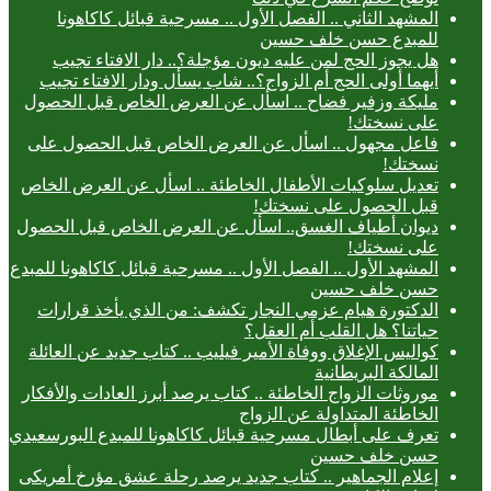
المشهد الثاني .. الفصل الأول .. مسرحية قبائل كاكاهونا
للمبدع حسن خلف حسين
هل يجوز الحج لمن عليه ديون مؤجلة؟.. دار الافتاء تجيب
أيهما أولى الحج أم الزواج؟.. شاب يسأل ودار الافتاء تجيب
مليكة وزفير فضاح .. اسأل عن العرض الخاص قبل الحصول
على نسختك!
فاعل مجهول .. اسأل عن العرض الخاص قبل الحصول على
نسختك!
تعديل سلوكيات الأطفال الخاطئة .. اسأل عن العرض الخاص
قبل الحصول على نسختك!
ديوان أطياف الغسق.. اسأل عن العرض الخاص قبل الحصول
على نسختك!
المشهد الأول .. الفصل الأول .. مسرحية قبائل كاكاهونا للمبدع
حسن خلف حسين
الدكتورة هيام عزمي النجار تكشف: من الذي يأخذ قرارات
حياتنا؟ هل القلب أم العقل؟
كواليس الإغلاق ووفاة الأمير فيليب .. كتاب جديد عن العائلة
المالكة البريطانية
موروثات الزواج الخاطئة .. كتاب يرصد أبرز العادات والأفكار
الخاطئة المتداولة عن الزواج
تعرف على أبطال مسرحية قبائل كاكاهونا للمبدع البورسعيدي
حسن خلف حسين
إعلام الجماهير .. كتاب جديد يرصد رحلة عشق مؤرخ أمريكى