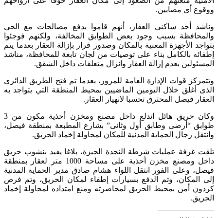
الأمنية منعتهم من الصعود إلى مكان العقار خوفا على أرواحهم
ووقوع أى مصابين.
وناشد أحد ساكنى العقار، أنهم قاموا بدفع مصالحات مع الحى
والمحافظة بسبب وجود بعض الطوابق المخالفة، ولكنهم فوجئوا
بتواجد الأجهزة المعنية بالمكان وصدور قرار بإزالة العقار بعدما يتم
إطفائه بالكامل بناء على توصيات من لجان تابعة للمحافظة، مناشد
المسئولين بعدم إزالة العقار وانزال متعلقات داخل الشقق.
وتتمركز قوات الإدارة العامة للمرور، بعدما تم فتح الطريق الدائرى
الذى أغلق خلال اليومين الماضيين بمحيط المنطقة التي يتواجد به
العقار فيصل المحترق تحسبا لانهيار العقار.
وكان حريق هائل اندلع داخل مصنع ومخزن أحذية مكون من 3
طوابق “أرضى وطابق أول وثانى” بشارع المطبعة بمنطقة فيصل،
وانتقل رجال الحماية المدنية للمكان لمحاولة إخماد الحريق.
تلقت غرفة عمليات شرطة النجدة الجيزة، بلاغا يفيد بنشوب حريق
داخل ومصنع مخزن أحذية على مساحة 1000 متر لعقار بمنطقة
فيصل، وعلى الفور انتقل اللواء هشام صادق مدير الحماية المدنية
إلى المكان، وتم الدفع بسيارات إطفاء لمكان الحريق، وتم فرض
كردون أمن بمحيط الحريق لمحاصرته ومنع امتداده لمحاولة إخماد
الحريق.