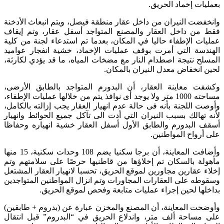
بعمليات إخماد الحريق.
وانخفضت النيران من داخل عقار منطقة فيصل، ويتم انبعاث الأدخنة
فقط من داخل العقار والمصنع المتواجد أسفل عقار، وتم إيقاف
عمليات الإطفاء حاليا في المكان، بعدما تم استدعاء لجنة من كلية
الهندسة التي أمرت بوقف عمليات الإخماد، خشية انفجار عواميد
المسلح نتيجة اصطدام النار مع مضخات المياه، ما قد يؤدي لكارثة،
لحين انخفاض معدل النيران بالمكان.
وكشفت معاينة العقار، أن البدورم المتواجد بالطابق الأرضى،
مساحته 1000 متر ولا يوجد أى نوافذ يتم من خلالها عمليات الإطفاء،
وأوصت اللجنة بأنه فى حالة عدم انهيار العقار يجب إزالته بالكامل،
لأنه تهالك بسبب النيران التي أدت الى تآكل جميع الحوائط وانهيار
أسقف البدورم والطابق الأول أسفل العقار خشية انهياره وحفاظا
على أرواح المواطنين.
وأضافت المعاينة، أن برجا سكنيا يضم 108 وحدات سكنية، 15 منها
مأهولة بالسكان تم إخلاؤها من قاطنيها حرصًا على سلامتهم وتم
إخلاء عقارين مجاورين لموقع الحريق، تحسبا لانهيار العقار المشتعل
وسقوطه على العقارات المجاورات وتم انزال المواطنين المتواجدين
بداخلها لحين إجراء عمليات متابعة وفحص لموقع الحريق.
وأوضحت المعاينة، أن المصنع والمخزن عبارة عن (بدروم + طابقين)
على مساحة ألف متر، واندلاع الحريق في “البدروم” قبل انتقال