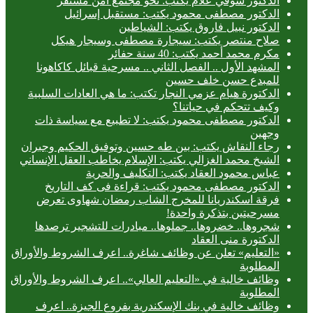
الدكتور شوقي علام يكتب: نحو مجتمع آمن مستقر
الدكتور مصطفى محمود يكتب: مستقبل إسرائيل
الدكتور نبيل فاروق يكتب: الشياطين
صلاح منتصر يكتب: سيجارة مصطفى وسيجار هيكل
مكرم محمد أحمد يكتب: 40 سنة حفائر
المشهد الأول .. الفصل الثاني .. مسرحية قبائل كاكاهونا
للمبدع حسن خلف حسين
الدكتورة هيام عزمي النجار تكتب: ما هي العادات السلبية
وكيف تتحكم في حياتنا؟
الدكتور مصطفى محمود يكتب: لا تطبيع مع سياسة ذات
وجهين
رجاء النقاش يكتب: بين طه حسين وتوفيق الحكيم وجبران
الشيخ محمد الغزالي يكتب: الإسلام يخاطب العقل الإنساني
عباس محمود العقاد يكتب: التكليف والحرية
الدكتور مصطفى محمود يكتب: قراءة فى كف التاريخ
فرقة اسكندريانا للمخرج الشاب رمضان شهاوى تعرض
مسرحيتين بتذكرة واحدة!
شجروها.. خضروها.. جملوها.. مبادرات للتشجير ترصدها
الدكتورة منى العقاد
«التعليم» تعلن عن وظائف شاغرة.. اعرف الشروط والأوراق
المطلوبة
وظائف خالية في «التعليم العالي».. اعرف الشروط والأوراق
المطلوبة
وظائف خالية في بنك الإسكندرية بفروع الجيزة.. اعرف