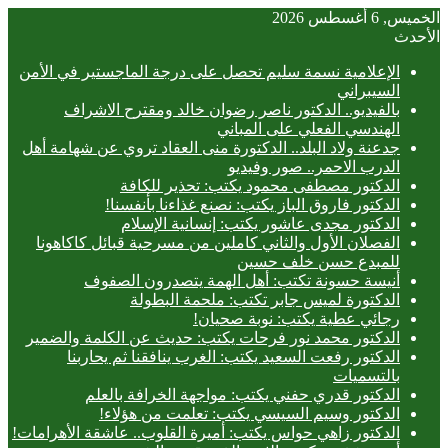
الخميس, 6 أغسطس 2026
الأحدث
الإعلامية نسمة سليم تحصل على درجة الماجستير في الأمن
السيبراني
بالفيديو.. ‎الدكتور ناصر رضوان خالد ومقترح الاشراف
الهندسي الفعلي على المباني
جدعنة ولاد البلد.. الدكتورة منى العقاد تروي عن شهامة أهل
الدرب الاحمر.. صور وفيديو
الدكتور مصطفى محمود يكتب: تحذير للكافة
الدكتور فاروق الباز يكتب: نصنع غذاءنا بأنفسنا!
الدكتور مجدى عاشور يكتب: إنسانية الإسلام
الفصلان الأول والثاني كاملين من مسرحية قبائل كاكاهونا
للمبدع حسن خلف حسين
أنيسة حسونة تكتب: أهل الهمة يتصدرون الصفوف
الدكتورة لميس جابر تكتب: ملحمة البطولة
رجائي عطية يكتب: نوبة صحيان!
الدكتور محمد نور فرحات يكتب: حديث عن الكلمة والضمير
الدكتور رفعت السعيد يكتب: الغرب ينافقنا ثم يحاربنا
بالتسميات
الدكتور قدري حفني يكتب: مواجهة الخرافة بالعلم
الدكتور وسيم السيسي يكتب: تعلمت من هؤلاء!
الدكتور زاهي حواس يكتب: أميرة القلوب.. عاشقة الأهرامات!