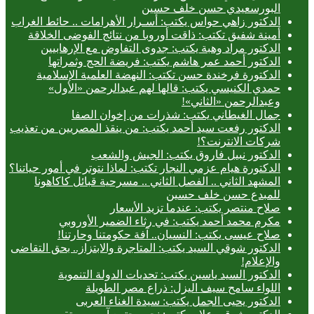
البورسعيدي حسن خلف حسين
الدكتور زاهي حواس يكتب: أسـرار الأهرامات .. حائط الغراب
أمينة شفيق تكتب: ذاقت أوروبا من نتائج الفوضى الخلاقة
الدكتور مراد وهبة يكتب: جدوى التفاوض مع الإرهابيين
الدكتور أحمد عمر هاشم يكتب: فريضة الحج وثمراتها
الدكتورة فرخندة حسن تكتب: النهضة العلمية الإسلامية
حمدي الكنيسي يكتب: قالها لهم عبدالرحمن «الأول»
وعبدالرحمن «الثاني»!
جمال الغيطاني يكتب: شذرات من إخوان الصفا
الدكتور رفعت سيد أحمد يكتب: من ينقذ المصريين من تعذيب
شركات الانترنت؟!
الدكتور نبيل فاروق يكتب: الجيش والشعب
الدكتورة هيام عزمي النجار تكتب: لماذا نتوتر في أمور حياتنا؟
المشهد الثاني .. الفصل الثاني .. مسرحية قبائل كاكاهونا
للمبدع حسن خلف حسين
صلاح منتصر يكتب: عندما تزيد الأسعار
مكرم محمد أحمد يكتب: في رثاء الضمير الأوروبي
صلاح عيسى يكتب: النسيان.. آفة حكومتنا وحارتنا!
الدكتور شوقي السيد يكتب: المتاجرة والابتزاز.. بحق التقاضى
والإعلام!
الدكتور السيد ياسين يكتب: تحديات الدولة التنموية
اللواء سامح سيف اليزل: ذراع مصر الطويلة
الدكتور يحيى الجمل يكتب: سيدة الغناء العربى