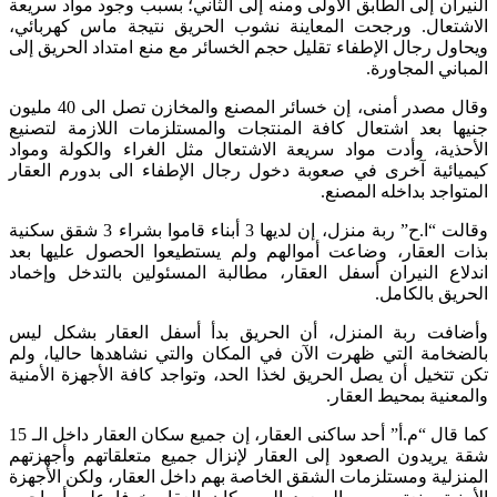
النيران إلى الطابق الأولى ومنه إلى الثاني؛ بسبب وجود مواد سريعة
الاشتعال. ورجحت المعاينة نشوب الحريق نتيجة ماس كهربائي،
ويحاول رجال الإطفاء تقليل حجم الخسائر مع منع امتداد الحريق إلى
المباني المجاورة.
وقال مصدر أمنى، إن خسائر المصنع والمخازن تصل الى 40 مليون
جنيها بعد اشتعال كافة المنتجات والمستلزمات اللازمة لتصنيع
الأحذية، وأدت مواد سريعة الاشتعال مثل الغراء والكولة ومواد
كيميائية آخرى في صعوبة دخول رجال الإطفاء الى بدورم العقار
المتواجد بداخله المصنع.
وقالت “ا.ح” ربة منزل، إن لديها 3 أبناء قاموا بشراء 3 شقق سكنية
بذات العقار، وضاعت أموالهم ولم يستطيعوا الحصول عليها بعد
اندلاع النيران أسفل العقار، مطالبة المسئولين بالتدخل وإخماد
الحريق بالكامل.
وأضافت ربة المنزل، أن الحريق بدأ أسفل العقار بشكل ليس
بالضخامة التي ظهرت الآن في المكان والتي نشاهدها حاليا، ولم
تكن تتخيل أن يصل الحريق لخذا الحد، وتواجد كافة الأجهزة الأمنية
والمعنية بمحيط العقار.
كما قال “م.أ” أحد ساكنى العقار، إن جميع سكان العقار داخل الـ 15
شقة يريدون الصعود إلى العقار لإنزال جميع متعلقاتهم وأجهزتهم
المنزلية ومستلزمات الشقق الخاصة بهم داخل العقار، ولكن الأجهزة