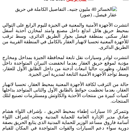
انتشرت الأجهزة الأمنية والمعنية في الجيزة لليوم الرابع على التوالي
بمحيط حريق هائل اندلع داخل مصنع وامتد لمخازن أحذية أسفل
عقار سكنى بمنطقة فيصل بجوار الطريق الدائرى، وسط ترقب
للأجهزة المعنية تحسبا لانهيار العقار بالكامل في المنطقة القريبة من
الطريق الدائرى.
انتشرت لوادر وسيارات نقل تابعة لمحافظة الجيزة بمداخل ومخارج
مؤدية لموقع حريق العقار بعدما انخفضت النيران المتواجدة داخل
العقار، وظهرت حاليا انبعاث أدخنة من داخل الطابق الأول للعقار،
وسط تواجد الأجهزة الأمنية التابعة لمديرية أمن الجيزة.
حالة من الترقب لكافة الأجهزة المعنية بمحيط العقار، تحسبا لانهيار
العقار، بعدما تحطمت حوائط بالطابق الأول والثانى المتواجد بداخلها
كميات كبيرة من منتجات الأحذية والكاوتش ومستلزمات تصنيع لتلك
المنتجات.
وتتمركز 10 سيارات إطفاء بمحيط الحريق ، بإشراف اللواء هشام
صادق مدير الإدارة العامة للحماية المدنية وتحت إشراف اللواء
أسامة فاروق مساعد الوزير للحماية المدنية الذى يتابع الحريق بصفة
دورية سواء دعم السيارات والقوات المتواجدة في المكان للقيام