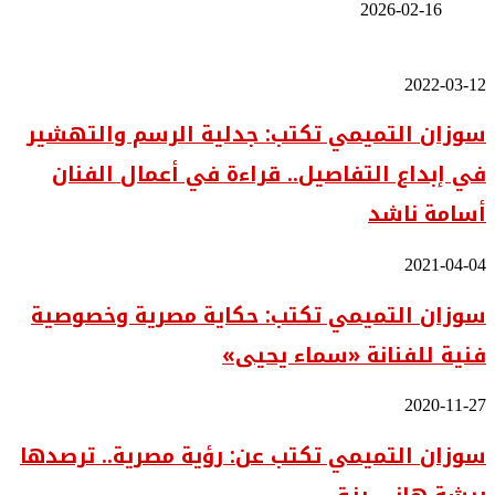
2026-02-16
سوزان
2022-03-12
التميمي
سوزان التميمي تكتب: جدلية الرسم والتهشير
تكتب:
جدلية
في إبداع التفاصيل.. قراءة في أعمال الفنان
الرسم
والتهشير
أسامة ناشد
في
إبداع
التفاصيل..
سوزان
2021-04-04
قراءة
التميمي
في
سوزان التميمي تكتب: حكاية مصرية وخصوصية
تكتب:
أعمال
حكاية
الفنان
فنية للفنانة «سماء يحيى»
مصرية
أسامة
وخصوصية
ناشد
فنية
سوزان
2020-11-27
للفنانة
التميمي
«سماء
سوزان التميمي تكتب عن: رؤية مصرية.. ترصدها
تكتب
يحيى»
عن:
رؤية