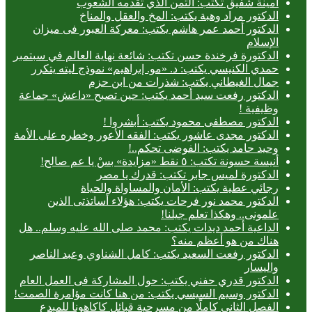
أمينة شفيق تكتب: الثمن الذي تقدمه الشعوب
الدكتور مراد وهبة يكتب: المخ والعقل والمناخ
الدكتور أحمد عمر هاشم يكتب: معركة العبور فى ميزان
الإسلام
الدكتورة فرخندة حسن تكتب: شائعة نهاية العالم في سبتمبر
حمدي الكنيسي يكتب: د. «مو. إبراهيم» نموذج ليته يتكرر
جمال الغيطاني يكتب: شذرات من ابن حزم
الدكتور رفعت سيد أحمد يكتب: حين تصبح «داعش» جماعة
وظيفية !
الدكتور مصطفى محمود يكتب: أبشروا !
الدكتور مجدى عاشور يكتب: الفقه الأعور وخطره على الأمة
وحيد حامد يكتب: الفوضى تحكم..!
أنيسة حسونة تكتب: ٥ نقط «مزايدة» بسْ يا عم صالح!
الدكتورة لميس جابر تكتب: قدرك يا مصر
رجائي عطية يكتب: الأمان والمساواة والحياة
الدكتور محمد نور فرحات يكتب: هؤلاء أساتذتى الذين
علمونى.. وهكذا تعلم جيلنا!
الداعية أحمد ديدات يكتب: محمد صلى الله عليه وسلم.. هل
هناك من هو أعظم منه؟
الدكتور رفعت السعيد يكتب: كامل الشناوي وعبد الناصر
واليسار
الدكتور قدري حفني يكتب: حول المشاركة فى العمل العام
الدكتور وسيم السيسي يكتب: من هنا كانت مؤامرة الصمت!
الفصل الثاني كاملًا من مسرحية قبائل كاكاهونا للمبدع