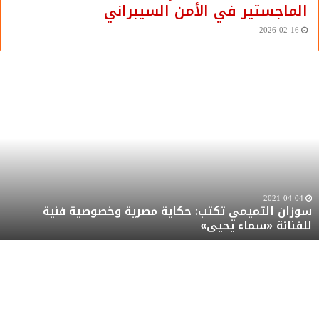
الماجستير في الأمن السيبراني
2026-02-16
وزان
س
لتميمي
ا
كتب:
ت
كاية
ع
صرية
ر
خصوصية
م
نية
ت
لفنانة
ر
2021-04-04
سوزان التميمي تكتب: حكاية مصرية وخصوصية فنية
سماء
ه
للفنانة «سماء يحيى»
حيى»
ر