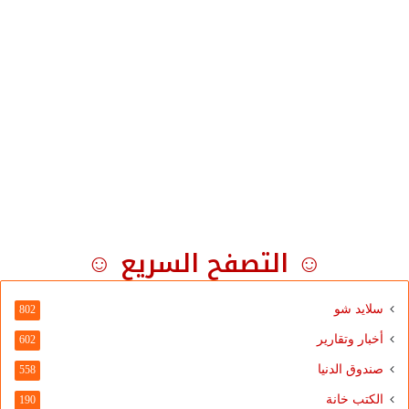
☺ التصفح السريع ☺
سلايد شو
802
أخبار وتقارير
602
صندوق الدنيا
558
الكتب خانة
190