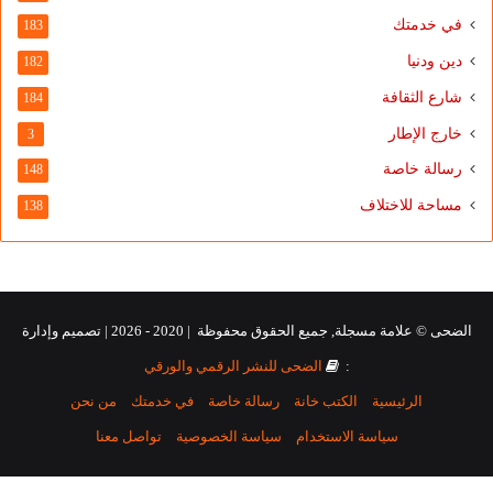
في خدمتك
183
دين ودنيا
182
شارع الثقافة
184
خارج الإطار
3
رسالة خاصة
148
مساحة للاختلاف
138
الضحى © علامة مسجلة, جميع الحقوق محفوظة | 2020 - 2026 | تصميم وإدارة
:
الضحى للنشر الرقمي والورقي
الرئيسية
الكتب خانة
رسالة خاصة
في خدمتك
من نحن
سياسة الاستخدام
سياسة الخصوصية
تواصل معنا