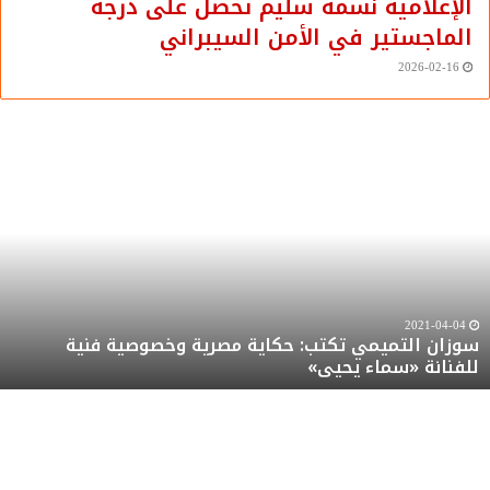
الإعلامية نسمة سليم تحصل على درجة
الماجستير في الأمن السيبراني
2026-02-16
وزان
س
لتميمي
ا
كتب:
ت
كاية
ع
صرية
ر
خصوصية
م
نية
ت
لفنانة
ر
2021-04-04
سوزان التميمي تكتب: حكاية مصرية وخصوصية فنية
سماء
ه
للفنانة «سماء يحيى»
حيى»
ر