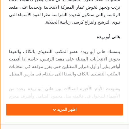
ترتب وتجهز لخوض غمار المعركة الانتخابية وتحديدا على مقعد
الرئاسة والتى ستكون شديدة الشراسة نظرا لقوة الأسماء التى
تنوى الترشح وانتزاع كرسى رئاسة الجبلاية.
هانى أبو ريدة
يتمسك هانى أبو ريدة عضو المكتب التنفيذى بالكاف والفيفا
بخوض الانتخابات المقبلة على مقعد الرئيس، خاصة إذا أقيمت
أواخر يناير أو أول فبراير المقبلين حتى يعزز موقفه فى انتخابات
المكتب التنفيذى بالكاف والفيفا التى ستقام فى مارس المقبل.
وشهدت الأيام الأخيرة اتصالات بين هانى ابو ريدة وعدد من
الأسماء للدخول فى قائمته مثل محمود الشامى وأشرف محرم
وعامر حسين وعماد متعب وغيرهم.
اظهر المزيد
محمود طاهر