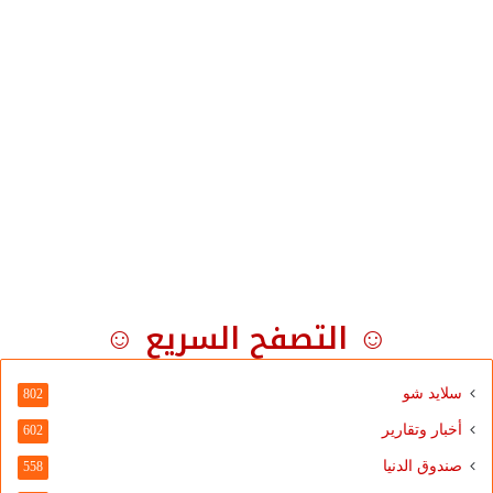
☺ التصفح السريع ☺
سلايد شو
802
أخبار وتقارير
602
صندوق الدنيا
558