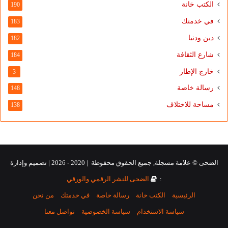
الكتب خانة
190
في خدمتك
183
دين ودنيا
182
شارع الثقافة
184
خارج الإطار
3
رسالة خاصة
148
مساحة للاختلاف
138
الضحى © علامة مسجلة, جميع الحقوق محفوظة | 2020 - 2026 | تصميم وإدارة
:
الضحى للنشر الرقمي والورقي
الرئيسية
الكتب خانة
رسالة خاصة
في خدمتك
من نحن
سياسة الاستخدام
سياسة الخصوصية
تواصل معنا