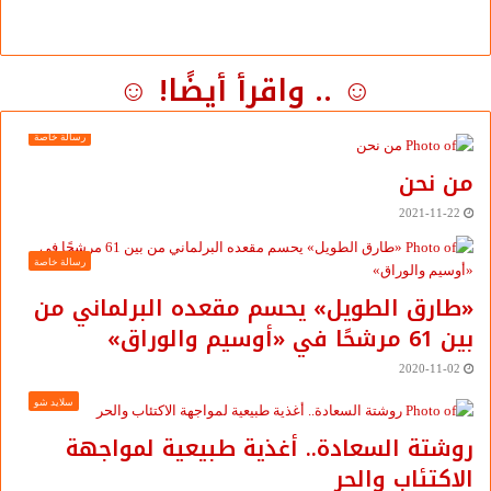
☺ .. واقرأ أيضًا! ☺
رسالة خاصة
من نحن
2021-11-22
رسالة خاصة
«طارق الطويل» يحسم مقعده البرلماني من
بين 61 مرشحًا في «أوسيم والوراق»
2020-11-02
سلايد شو
روشتة السعادة.. أغذية طبيعية لمواجهة
الاكتئاب والحر