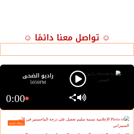
☺ تواصل معنا دائمًا ☺
راديو الضحى
5050FM
0:00
رسالة خاصة