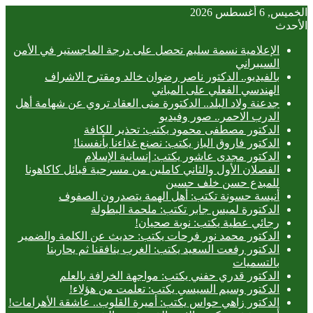
الخميس, 6 أغسطس 2026
الأحدث
الإعلامية نسمة سليم تحصل على درجة الماجستير في الأمن
السيبراني
بالفيديو.. ‎الدكتور ناصر رضوان خالد ومقترح الاشراف
الهندسي الفعلي على المباني
جدعنة ولاد البلد.. الدكتورة منى العقاد تروي عن شهامة أهل
الدرب الاحمر.. صور وفيديو
الدكتور مصطفى محمود يكتب: تحذير للكافة
الدكتور فاروق الباز يكتب: نصنع غذاءنا بأنفسنا!
الدكتور مجدى عاشور يكتب: إنسانية الإسلام
الفصلان الأول والثاني كاملين من مسرحية قبائل كاكاهونا
للمبدع حسن خلف حسين
أنيسة حسونة تكتب: أهل الهمة يتصدرون الصفوف
الدكتورة لميس جابر تكتب: ملحمة البطولة
رجائي عطية يكتب: نوبة صحيان!
الدكتور محمد نور فرحات يكتب: حديث عن الكلمة والضمير
الدكتور رفعت السعيد يكتب: الغرب ينافقنا ثم يحاربنا
بالتسميات
الدكتور قدري حفني يكتب: مواجهة الخرافة بالعلم
الدكتور وسيم السيسي يكتب: تعلمت من هؤلاء!
الدكتور زاهي حواس يكتب: أميرة القلوب.. عاشقة الأهرامات!