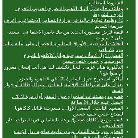
الشروط المطلوبة
وظائف خالية في البنك الأهلي المصري لحديثي التخرج..
اعرف الشروط
26 وظيفة قيادية خالية في وزارة التضامن الاجتماعي.. اعرف
طريقة التقديم
قيمة قرض مستورة الجديد من بنك ناصر الاجتماعي.. يسدد
على 3 سنوات
للحالات المرضية.. الأوراق المطلوبة للحصول على إعانة مالية
من بنك ناصر
الفصل الأول كاملًا.. مسرحية قبائل كاكاهونا للمبدع
البورسعيدي حسن خلف حسين
الدكتورة هيام عزمي النجار تكشف لك: هل أنت إنسان مغرور
أم متواضع؟
أماكن استخراج جواز السفر 2022 في القاهرة والجيزة
تعرف على اشتراطات الإقامة بالفنادق.. بينها البطاقة أو جواز
السفر
خطوات ومستندات استخراج جواز السفر أول مرة 2022..
احصل عليه خلال 24 ساعة
المشهد الثالث .. الفصل الأول .. مسرحية قبائل كاكاهونا
للمبدع حسن خلف حسين
كيفية توزيع مكافأة صندوق رعاية العاملين في الميراث.. دار
الافتاء تجيب
التحذير من بذاءة اللسان وبيان عاقبة صاحبه.. دار الإفتاء
توضح حكم الشرع في ذلك