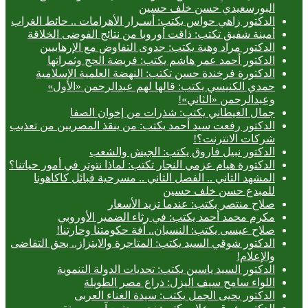
البورسعيدي حسن خلف حسين
الدكتور زاهي حواس يكتب: أسـرار الأهرامات .. حائط الغراب
أمينة شفيق تكتب: ذاقت أوروبا من نتائج الفوضى الخلاقة
الدكتور مراد وهبة يكتب: جدوى التفاوض مع الإرهابيين
الدكتور أحمد عمر هاشم يكتب: فريضة الحج وثمراتها
الدكتورة فرخندة حسن تكتب: النهضة العلمية الإسلامية
حمدي الكنيسي يكتب: قالها لهم عبدالرحمن «الأول»
وعبدالرحمن «الثاني»!
جمال الغيطاني يكتب: شذرات من إخوان الصفا
الدكتور رفعت سيد أحمد يكتب: من ينقذ المصريين من تعذيب
شركات الانترنت؟!
الدكتور نبيل فاروق يكتب: الجيش والشعب
الدكتورة هيام عزمي النجار تكتب: لماذا نتوتر في أمور حياتنا؟
المشهد الثاني .. الفصل الثاني .. مسرحية قبائل كاكاهونا
للمبدع حسن خلف حسين
صلاح منتصر يكتب: عندما تزيد الأسعار
مكرم محمد أحمد يكتب: في رثاء الضمير الأوروبي
صلاح عيسى يكتب: النسيان.. آفة حكومتنا وحارتنا!
الدكتور شوقي السيد يكتب: المتاجرة والابتزاز.. بحق التقاضى
والإعلام!
الدكتور السيد ياسين يكتب: تحديات الدولة التنموية
اللواء سامح سيف اليزل: ذراع مصر الطويلة
الدكتور يحيى الجمل يكتب: سيدة الغناء العربى