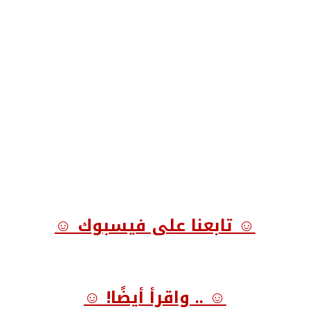
☺ تابعنا على فيسبوك ☺
☺ .. واقرأ أيضًا! ☺