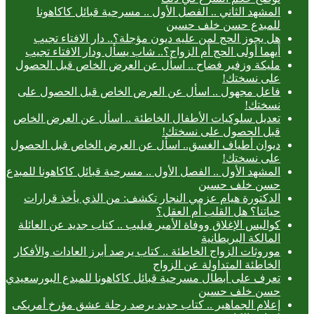
المشهد الثاني .. الفصل الأول .. مسرحية قبائل كاكاهونا
للمبدع حسن خلف حسين
هل يجوز الحج لمن عليه ديون مؤجلة؟.. دار الافتاء تجيب
أيهما أولى الحج أم الزواج؟.. شاب يسأل ودار الافتاء تجيب
مليكة وزفير فضاح .. اسأل عن العرض الخاص قبل الحصول
على نسختك!
فاعل مجهول .. اسأل عن العرض الخاص قبل الحصول على
نسختك!
تعديل سلوكيات الأطفال الخاطئة .. اسأل عن العرض الخاص
قبل الحصول على نسختك!
ديوان أطياف الغسق.. اسأل عن العرض الخاص قبل الحصول
على نسختك!
المشهد الأول .. الفصل الأول .. مسرحية قبائل كاكاهونا للمبدع
حسن خلف حسين
الدكتورة هيام عزمي النجار تكشف: من الذي يأخذ قرارات
حياتنا؟ هل القلب أم العقل؟
كواليس الإغلاق ووفاة الأمير فيليب .. كتاب جديد عن العائلة
المالكة البريطانية
موروثات الزواج الخاطئة .. كتاب يرصد أبرز العادات والأفكار
الخاطئة المتداولة عن الزواج
تعرف على أبطال مسرحية قبائل كاكاهونا للمبدع البورسعيدي
حسن خلف حسين
إعلام الجماهير .. كتاب جديد يرصد رحلة عشق مؤرخ أمريكى