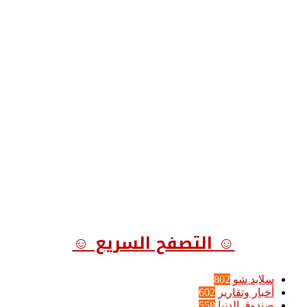
☺ التصفح السريع ☺
سلايد شو
802
أخبار وتقارير
602
صندوق الدنيا
558