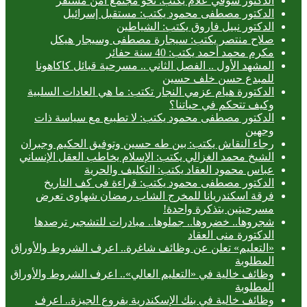
الدكتور شوقي علام يكتب: نحو مجتمع آمن مستقر
الدكتور مصطفى محمود يكتب: مستقبل إسرائيل
الدكتور نبيل فاروق يكتب: الشياطين
صلاح منتصر يكتب: سيجارة مصطفى وسيجار هيكل
مكرم محمد أحمد يكتب: 40 سنة حفائر
المشهد الأول .. الفصل الثاني .. مسرحية قبائل كاكاهونا
للمبدع حسن خلف حسين
الدكتورة هيام عزمي النجار تكتب: ما هي العادات السلبية
وكيف تتحكم في حياتنا؟
الدكتور مصطفى محمود يكتب: لا تطبيع مع سياسة ذات
وجهين
رجاء النقاش يكتب: بين طه حسين وتوفيق الحكيم وجبران
الشيخ محمد الغزالي يكتب: الإسلام يخاطب العقل الإنساني
عباس محمود العقاد يكتب: التكليف والحرية
الدكتور مصطفى محمود يكتب: قراءة فى كف التاريخ
فرقة اسكندريانا للمخرج الشاب رمضان شهاوى تعرض
مسرحيتين بتذكرة واحدة!
شجروها.. خضروها.. جملوها.. مبادرات للتشجير ترصدها
الدكتورة منى العقاد
«التعليم» تعلن عن وظائف شاغرة.. اعرف الشروط والأوراق
المطلوبة
وظائف خالية في «التعليم العالي».. اعرف الشروط والأوراق
المطلوبة
وظائف خالية في بنك الإسكندرية بفروع الجيزة.. اعرف