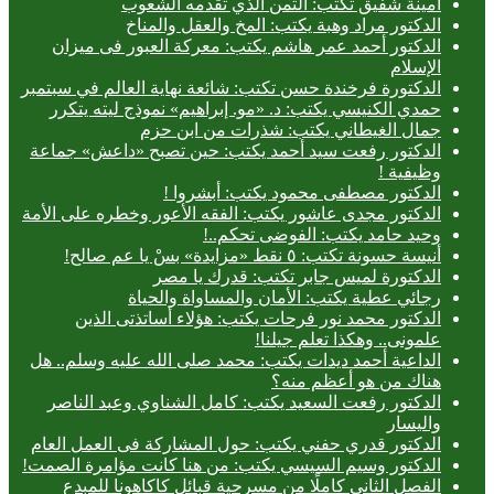
أمينة شفيق تكتب: الثمن الذي تقدمه الشعوب
الدكتور مراد وهبة يكتب: المخ والعقل والمناخ
الدكتور أحمد عمر هاشم يكتب: معركة العبور فى ميزان
الإسلام
الدكتورة فرخندة حسن تكتب: شائعة نهاية العالم في سبتمبر
حمدي الكنيسي يكتب: د. «مو. إبراهيم» نموذج ليته يتكرر
جمال الغيطاني يكتب: شذرات من ابن حزم
الدكتور رفعت سيد أحمد يكتب: حين تصبح «داعش» جماعة
وظيفية !
الدكتور مصطفى محمود يكتب: أبشروا !
الدكتور مجدى عاشور يكتب: الفقه الأعور وخطره على الأمة
وحيد حامد يكتب: الفوضى تحكم..!
أنيسة حسونة تكتب: ٥ نقط «مزايدة» بسْ يا عم صالح!
الدكتورة لميس جابر تكتب: قدرك يا مصر
رجائي عطية يكتب: الأمان والمساواة والحياة
الدكتور محمد نور فرحات يكتب: هؤلاء أساتذتى الذين
علمونى.. وهكذا تعلم جيلنا!
الداعية أحمد ديدات يكتب: محمد صلى الله عليه وسلم.. هل
هناك من هو أعظم منه؟
الدكتور رفعت السعيد يكتب: كامل الشناوي وعبد الناصر
واليسار
الدكتور قدري حفني يكتب: حول المشاركة فى العمل العام
الدكتور وسيم السيسي يكتب: من هنا كانت مؤامرة الصمت!
الفصل الثاني كاملًا من مسرحية قبائل كاكاهونا للمبدع