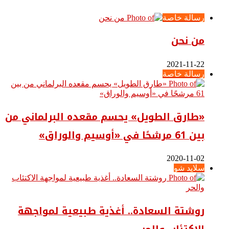
رسالة خاصة
من نحن
2021-11-22
رسالة خاصة
«طارق الطويل» يحسم مقعده البرلماني من
بين 61 مرشحًا في «أوسيم والوراق»
2020-11-02
سلايد شو
روشتة السعادة.. أغذية طبيعية لمواجهة