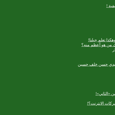
ية !
كذا تعلم جيلنا!
اك من هو أعظم منه؟
ر
رسعيدي حسن خلف حسين
 «الثاني»!
كات الانترنت؟!