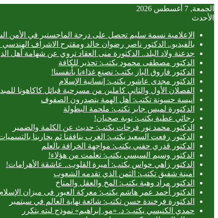
الجمعة, 7 أغسطس 2026
الأحدث
الإعلامية نسمة سليم تحصل على درجة الماجستير في الأمن الس
بالفيديو.. ‎الدكتور ناصر رضوان خالد ومقترح الاشراف الهندسي الفعلي على المباني
جدعنة ولاد البلد.. الدكتورة منى العقاد تروي عن شهامة أهل الد
الدكتور مصطفى محمود يكتب: تحذير للكافة
الدكتور فاروق الباز يكتب: نصنع غذاءنا بأنفسنا!
الدكتور مجدى عاشور يكتب: إنسانية الإسلام
الفصلان الأول والثاني كاملين من مسرحية قبائل كاكاهونا ل
أنيسة حسونة تكتب: أهل الهمة يتصدرون الصفوف
الدكتورة لميس جابر تكتب: ملحمة البطولة
رجائي عطية يكتب: نوبة صحيان!
الدكتور محمد نور فرحات يكتب: حديث عن الكلمة والضمير
الدكتور رفعت السعيد يكتب: الغرب ينافقنا ثم يحاربنا بالتسميات
الدكتور قدري حفني يكتب: مواجهة الخرافة بالعلم
الدكتور وسيم السيسي يكتب: تعلمت من هؤلاء!
الدكتور زاهي حواس يكتب: أميرة القلوب.. عاشقة الأهرامات!
أمينة شفيق تكتب: الثمن الذي تقدمه الشعوب
الدكتور مراد وهبة يكتب: المخ والعقل والمناخ
الدكتور أحمد عمر هاشم يكتب: معركة العبور فى ميزان الإسلام
الدكتورة فرخندة حسن تكتب: شائعة نهاية العالم في سبتمبر
حمدي الكنيسي يكتب: د. «مو. إبراهيم» نموذج ليته يتكرر