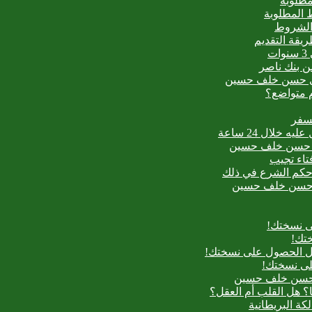
مطلوبة
 المطلوبة
 الشروط
ت
من بنك ناصر
عيدي حسن خلف حسين
م متواضع؟
لسفر
بدع حسن خلف حسين
فتاء تجيب
ح حكم الشرع في ذلك
بدع حسن خلف حسين
ى نسختك!
تك!
بل الحصول على نسختك!
لى نسختك!
دع حسن خلف حسين
؟ هل القلب أم العقل؟
لكة البريطانية