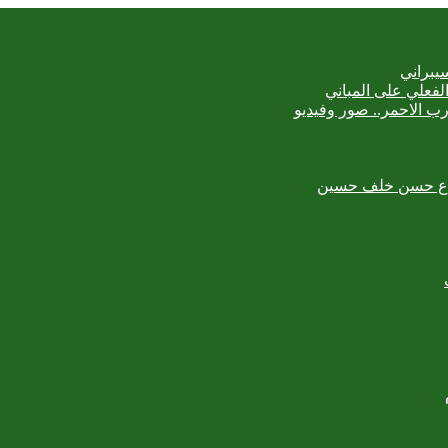
يبراني
رب الاحمر.. صور وفيديو
لمبدع حسن خلف حسين