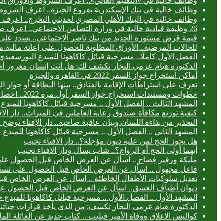
وظائف خالية في «التعليم العالي».. اعرف الشروط والأوراق ال
وظائف خالية في بنك الإسكندرية بفروع الجيزة.. اعرف الشروط
وظائف خالية في البنك الأهلي المصري لحديثي التخرج.. اعرف
26 وظيفة قيادية خالية في وزارة التضامن الاجتماعي.. اعرف طريقة التقديم
قيمة قرض مستورة الجديد من بنك ناصر الاجتماعي.. يسدد على 3 سنوا
للحالات المرضية.. الأوراق المطلوبة للحصول على إعانة مالية 
الفصل الأول كاملًا.. مسرحية قبائل كاكاهونا للمبدع البورس
الدكتورة هيام عزمي النجار تكشف لك: هل أنت إنسان مغرور أ
أماكن استخراج جواز السفر 2022 في القاهرة والجيزة
تعرف على اشتراطات الإقامة بالفنادق.. بينها البطاقة أو جواز ا
خطوات ومستندات استخراج جواز السفر أول مرة 2022.. احصل عليه خلال 24 ساعة
المشهد الثالث .. الفصل الأول .. مسرحية قبائل كاكاهونا للم
كيفية توزيع مكافأة صندوق رعاية العاملين في الميراث.. دار الا
التحذير من بذاءة اللسان وبيان عاقبة صاحبه.. دار الإفتاء توض
المشهد الثاني .. الفصل الأول .. مسرحية قبائل كاكاهونا للم
هل يجوز الحج لمن عليه ديون مؤجلة؟.. دار الافتاء تجيب
أيهما أولى الحج أم الزواج؟.. شاب يسأل ودار الافتاء تجيب
مليكة وزفير فضاح .. اسأل عن العرض الخاص قبل الحصول عل
فاعل مجهول .. اسأل عن العرض الخاص قبل الحصول على نسخ
تعديل سلوكيات الأطفال الخاطئة .. اسأل عن العرض الخاص ق
ديوان أطياف الغسق.. اسأل عن العرض الخاص قبل الحصول ع
المشهد الأول .. الفصل الأول .. مسرحية قبائل كاكاهونا للمب
الدكتورة هيام عزمي النجار تكشف: من الذي يأخذ قرارات حياتنا
كواليس الإغلاق ووفاة الأمير فيليب .. كتاب جديد عن العائلة الما