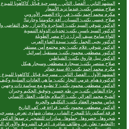
المشهد الثاني .. الفصل الثاني .. مسرحية قبائل كاكاهونا للم
صلاح منتصر يكتب: عندما تزيد الأسعار
مكرم محمد أحمد يكتب: في رثاء الضمير الأوروبي
صلاح عيسى يكتب: النسيان.. آفة حكومتنا وحارتنا!
الدكتور شوقي السيد يكتب: المتاجرة والابتزاز.. بحق التقاضى وال
الدكتور السيد ياسين يكتب: تحديات الدولة التنموية
اللواء سامح سيف اليزل: ذراع مصر الطويلة
الدكتور يحيى الجمل يكتب: سيدة الغناء العربى
الدكتور شوقي علام يكتب: نحو مجتمع آمن مستقر
الدكتور مصطفى محمود يكتب: مستقبل إسرائيل
الدكتور نبيل فاروق يكتب: الشياطين
صلاح منتصر يكتب: سيجارة مصطفى وسيجار هيكل
مكرم محمد أحمد يكتب: 40 سنة حفائر
المشهد الأول .. الفصل الثاني .. مسرحية قبائل كاكاهونا للم
الدكتورة هيام عزمي النجار تكتب: ما هي العادات السلبية وكيف 
الدكتور مصطفى محمود يكتب: لا تطبيع مع سياسة ذات وجهين
رجاء النقاش يكتب: بين طه حسين وتوفيق الحكيم وجبران
الشيخ محمد الغزالي يكتب: الإسلام يخاطب العقل الإنساني
عباس محمود العقاد يكتب: التكليف والحرية
الدكتور مصطفى محمود يكتب: قراءة فى كف التاريخ
فرقة اسكندريانا للمخرج الشاب رمضان شهاوى تعرض مسرحيتي
شجروها.. خضروها.. جملوها.. مبادرات للتشجير ترصدها الدكتورة
«التعليم» تعلن عن وظائف شاغرة.. اعرف الشروط والأوراق ال