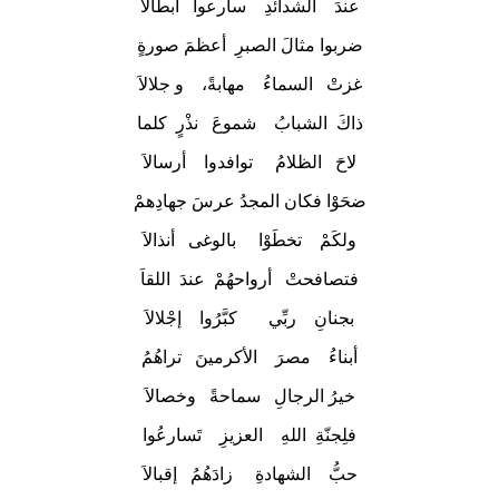
عندَ الشدائدِ سارعوا أبطالاَ
ضربوا مثالَ الصبرِ أعظمَ صورةٍ
غزتْ السماءُ مهابةً، و جلالاَ
ذاكَ الشبابُ شموعَ نذْرٍ كلما
لاحَ الظلامُ توافدوا أرسالاَ
ضحَوْا فكان المجدُ عرسَ جهادِهمْ
ولكَمْ تخطَوْا بالوغى أنذالاَ
فتصافحتْ أرواحهُمْ عندَ اللقاَ
بجنانِ ربِّي كبَّرُوا إجْلالاَ
أبناءُ مصرَ الأكرمينَ تراهُمُ
خيرُ الرجالِ سماحةً وخصالاَ
فلِجنّةِ اللهِ العزيزِ تَسارعُوا
حبُّ الشهادةِ زادَهُمُ إقبالاَ