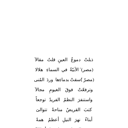
ذبلتْ دموعُ العينِ قلتُ مقالاَ
(مصر) َ الأبيّةُ في السماءِ هلالا
(مصرٌ )َسقتْ بدماءِها وردَ المُنى
وترفعّتْ فوقَ الغيومِ مجالاَ
واستنفرَ النظمُ الفريدُ توجعاً
كتبَ القريضُ مناحةً تتوالىَ
أبناءُ نهرَ النيلِ أعظمُ همةً