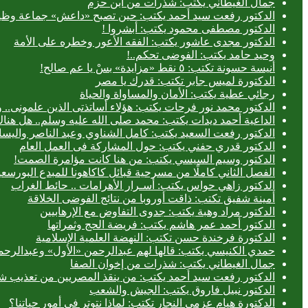
جمال الغيطاني يكتب: شذرات من ابن حزم
الدكتور رفعت سيد أحمد يكتب: حين تصبح «داعش» جماعة وظيف
الدكتور مصطفى محمود يكتب: أبشروا !
الدكتور مجدى عاشور يكتب: الفقه الأعور وخطره على الأمة
وحيد حامد يكتب: الفوضى تحكم..!
أنيسة حسونة تكتب: ٥ نقط «مزايدة» بسْ يا عم صالح!
الدكتورة لميس جابر تكتب: قدرك يا مصر
رجائي عطية يكتب: الأمان والمساواة والحياة
الدكتور محمد نور فرحات يكتب: هؤلاء أساتذتى الذين علمونى.. وه
الداعية أحمد ديدات يكتب: محمد صلى الله عليه وسلم.. هل هن
الدكتور رفعت السعيد يكتب: كامل الشناوي وعبد الناصر واليسا
الدكتور قدري حفني يكتب: حول المشاركة فى العمل العام
الدكتور وسيم السيسي يكتب: من هنا كانت مؤامرة الصمت!
الفصل الثاني كاملًا من مسرحية قبائل كاكاهونا للمبدع البو
الدكتور زاهي حواس يكتب: أسـرار الأهرامات .. حائط الغراب
أمينة شفيق تكتب: ذاقت أوروبا من نتائج الفوضى الخلاقة
الدكتور مراد وهبة يكتب: جدوى التفاوض مع الإرهابيين
الدكتور أحمد عمر هاشم يكتب: فريضة الحج وثمراتها
الدكتورة فرخندة حسن تكتب: النهضة العلمية الإسلامية
حمدي الكنيسي يكتب: قالها لهم عبدالرحمن «الأول» وعبدالرحمن
جمال الغيطاني يكتب: شذرات من إخوان الصفا
الدكتور رفعت سيد أحمد يكتب: من ينقذ المصريين من تعذيب شر
الدكتور نبيل فاروق يكتب: الجيش والشعب
الدكتورة هيام عزمي النجار تكتب: لماذا نتوتر في أمور حياتنا؟