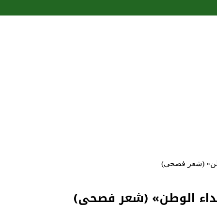
طن» (شعر فصحى)
داء الوطن» (شعر فصحى)