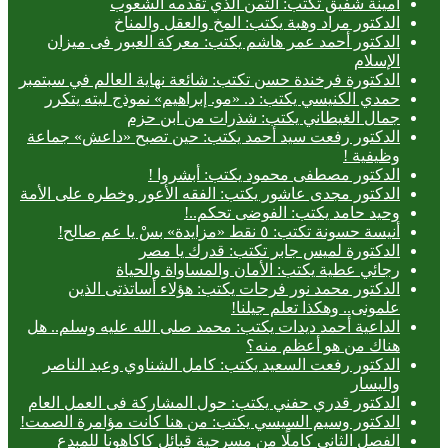
أمينة شفيق تكتب: الثمن الذي تقدمه الشعوب
الدكتور مراد وهبة يكتب: المخ والعقل والمناخ
الدكتور أحمد عمر هاشم يكتب: معركة العبور فى ميزان
الإسلام
الدكتورة فرخندة حسن تكتب: شائعة نهاية العالم في سبتمبر
حمدي الكنيسي يكتب: د. «مو. إبراهيم» نموذج ليته يتكرر
جمال الغيطاني يكتب: شذرات من ابن حزم
الدكتور رفعت سيد أحمد يكتب: حين تصبح «داعش» جماعة
وظيفية !
الدكتور مصطفى محمود يكتب: أبشروا !
الدكتور مجدى عاشور يكتب: الفقه الأعور وخطره على الأمة
وحيد حامد يكتب: الفوضى تحكم..!
أنيسة حسونة تكتب: ٥ نقط «مزايدة» بسْ يا عم صالح!
الدكتورة لميس جابر تكتب: قدرك يا مصر
رجائي عطية يكتب: الأمان والمساواة والحياة
الدكتور محمد نور فرحات يكتب: هؤلاء أساتذتى الذين
علمونى.. وهكذا تعلم جيلنا!
الداعية أحمد ديدات يكتب: محمد صلى الله عليه وسلم.. هل
هناك من هو أعظم منه؟
الدكتور رفعت السعيد يكتب: كامل الشناوي وعبد الناصر
واليسار
الدكتور قدري حفني يكتب: حول المشاركة فى العمل العام
الدكتور وسيم السيسي يكتب: من هنا كانت مؤامرة الصمت!
الفصل الثاني كاملًا من مسرحية قبائل كاكاهونا للمبدع