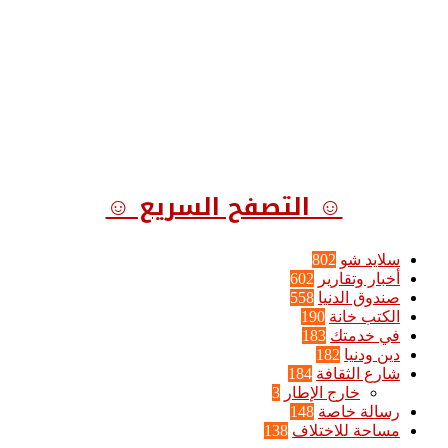
☺ التصفح السريع ☺
سلايد شو
802
أخبار وتقارير
602
صندوق الدنيا
558
الكتب خانة
190
في خدمتك
183
دين ودنيا
182
شارع الثقافة
184
خارج الإطار
3
رسالة خاصة
148
مساحة للاختلاف
138