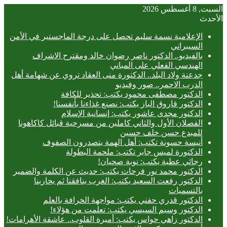
السبت, 8 أغسطس 2026
الأحدث
الإعلامية نسمة سليم تحصل على درجة الماجستير في الأمن
السيبراني
بالفيديو.. ‎الدكتور ناصر رضوان خالد ومقترح الاشراف
الهندسي الفعلي على المباني
جدعنة ولاد البلد.. الدكتورة منى العقاد تروي عن شهامة أهل
الدرب الاحمر.. صور وفيديو
الدكتور مصطفى محمود يكتب: تحذير للكافة
الدكتور فاروق الباز يكتب: نصنع غذاءنا بأنفسنا!
الدكتور مجدى عاشور يكتب: إنسانية الإسلام
الفصلان الأول والثاني كاملين من مسرحية قبائل كاكاهونا
للمبدع حسن خلف حسين
أنيسة حسونة تكتب: أهل الهمة يتصدرون الصفوف
الدكتورة لميس جابر تكتب: ملحمة البطولة
رجائي عطية يكتب: نوبة صحيان!
الدكتور محمد نور فرحات يكتب: حديث عن الكلمة والضمير
الدكتور رفعت السعيد يكتب: الغرب ينافقنا ثم يحاربنا
بالتسميات
الدكتور قدري حفني يكتب: مواجهة الخرافة بالعلم
الدكتور وسيم السيسي يكتب: تعلمت من هؤلاء!
الدكتور زاهي حواس يكتب: أميرة القلوب.. عاشقة الأهرامات!