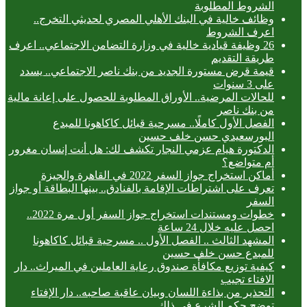
الشروط المطلوبة
وظائف خالية في البنك الأهلي المصري لحديثي التخرج..
اعرف الشروط
26 وظيفة قيادية خالية في وزارة التضامن الاجتماعي.. اعرف
طريقة التقديم
قيمة قرض مستورة الجديد من بنك ناصر الاجتماعي.. يسدد
على 3 سنوات
للحالات المرضية.. الأوراق المطلوبة للحصول على إعانة مالية
من بنك ناصر
الفصل الأول كاملًا.. مسرحية قبائل كاكاهونا للمبدع
البورسعيدي حسن خلف حسين
الدكتورة هيام عزمي النجار تكشف لك: هل أنت إنسان مغرور
أم متواضع؟
أماكن استخراج جواز السفر 2022 في القاهرة والجيزة
تعرف على اشتراطات الإقامة بالفنادق.. بينها البطاقة أو جواز
السفر
خطوات ومستندات استخراج جواز السفر أول مرة 2022..
احصل عليه خلال 24 ساعة
المشهد الثالث .. الفصل الأول .. مسرحية قبائل كاكاهونا
للمبدع حسن خلف حسين
كيفية توزيع مكافأة صندوق رعاية العاملين في الميراث.. دار
الافتاء تجيب
التحذير من بذاءة اللسان وبيان عاقبة صاحبه.. دار الإفتاء
توضح حكم الشرع في ذلك