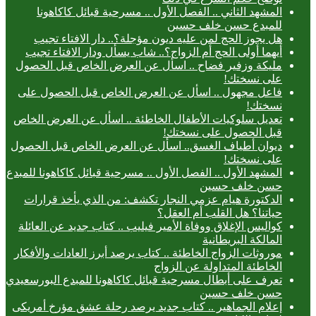
المشهد الثاني .. الفصل الأول .. مسرحية قبائل كاكاهونا
للمبدع حسن خلف حسين
هل يجوز الحج لمن عليه ديون مؤجلة؟.. دار الافتاء تجيب
أيهما أولى الحج أم الزواج؟.. شاب يسأل ودار الافتاء تجيب
مليكة وزفير فضاح .. اسأل عن العرض الخاص قبل الحصول
على نسختك!
فاعل مجهول .. اسأل عن العرض الخاص قبل الحصول على
نسختك!
تعديل سلوكيات الأطفال الخاطئة .. اسأل عن العرض الخاص
قبل الحصول على نسختك!
ديوان أطياف الغسق.. اسأل عن العرض الخاص قبل الحصول
على نسختك!
المشهد الأول .. الفصل الأول .. مسرحية قبائل كاكاهونا للمبدع
حسن خلف حسين
الدكتورة هيام عزمي النجار تكشف: من الذي يأخذ قرارات
حياتنا؟ هل القلب أم العقل؟
كواليس الإغلاق ووفاة الأمير فيليب .. كتاب جديد عن العائلة
المالكة البريطانية
موروثات الزواج الخاطئة .. كتاب يرصد أبرز العادات والأفكار
الخاطئة المتداولة عن الزواج
تعرف على أبطال مسرحية قبائل كاكاهونا للمبدع البورسعيدي
حسن خلف حسين
إعلام الجماهير .. كتاب جديد يرصد رحلة عشق مؤرخ أمريكى