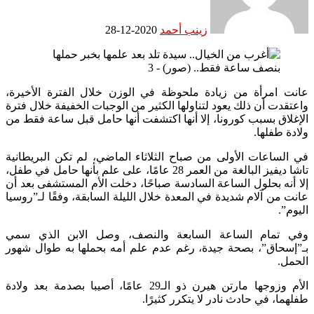
زينب أحمد
2020-12-28
عانت امرأة من زيادة ملحوظة في الوزن خلال الفترة الأخيرة،
واعتقدت أن ذلك يعود لتناولها الكثير من الوجبات الخفيفة خلال فترة
الإغلاق بسبب كورونا، إلا أنها اكتشفت أنها حامل قبل ساعة فقط من
ولادة طفلها.
في الساعات الأولى من صباح الثلاثاء الماضي، لم تكن البريطانية
تاشا ديفيز البالغة من العمر 28 عامًا، على علم بأنها حامل في طفل،
إلا أنه بحلول الساعة السادسة صباحًا، دخلت الأم المستشفى بعد أن
عانت من آلام شديدة في المعدة خلال الليلة السابقة، وفقًا لـ”روسيا
اليوم”.
وفي تمام الساعة السابعة والنصف، وصل الابن الذي سمي
بـ”إسحاق”، بصحة جيدة، رغم عدم علم أمه بحملها به طوال شهور
الحمل.
الأم وزوجها مارتن هيرن ذو الـ29 عامًا، أصيبا بصدمة بعد ولادة
طفلهما، في حادث نادر لا يتكرر كثيرًا.