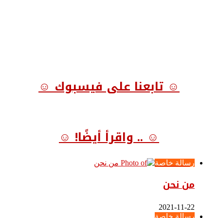
☺ تابعنا على فيسبوك ☺
☺ .. واقرأ أيضًا! ☺
رسالة خاصة
من نحن
2021-11-22
رسالة خاصة