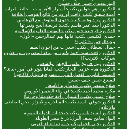
البورسعيدي حسن خلف حسين
الدكتور زاهي حواس يكتب: أسـرار الأهرامات .. حائط الغراب
أمينة شفيق تكتب: ذاقت أوروبا من نتائج الفوضى الخلاقة
الدكتور مراد وهبة يكتب: جدوى التفاوض مع الإرهابيين
الدكتور أحمد عمر هاشم يكتب: فريضة الحج وثمراتها
الدكتورة فرخندة حسن تكتب: النهضة العلمية الإسلامية
حمدي الكنيسي يكتب: قالها لهم عبدالرحمن «الأول»
وعبدالرحمن «الثاني»!
جمال الغيطاني يكتب: شذرات من إخوان الصفا
الدكتور رفعت سيد أحمد يكتب: من ينقذ المصريين من تعذيب
شركات الانترنت؟!
الدكتور نبيل فاروق يكتب: الجيش والشعب
الدكتورة هيام عزمي النجار تكتب: لماذا نتوتر في أمور حياتنا؟
المشهد الثاني .. الفصل الثاني .. مسرحية قبائل كاكاهونا
للمبدع حسن خلف حسين
صلاح منتصر يكتب: عندما تزيد الأسعار
مكرم محمد أحمد يكتب: في رثاء الضمير الأوروبي
صلاح عيسى يكتب: النسيان.. آفة حكومتنا وحارتنا!
الدكتور شوقي السيد يكتب: المتاجرة والابتزاز.. بحق التقاضى
والإعلام!
الدكتور السيد ياسين يكتب: تحديات الدولة التنموية
اللواء سامح سيف اليزل: ذراع مصر الطويلة
الدكتور يحيى الجمل يكتب: سيدة الغناء العربى