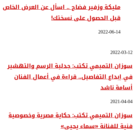
مليكة وزفير فضاح .. اسأل عن العرض الخاص
قبل الحصول على نسختك!
2022-06-14
سوزان
2022-03-12
التميمي
سوزان التميمي تكتب: جدلية الرسم والتهشير
تكتب:
جدلية
في إبداع التفاصيل.. قراءة في أعمال الفنان
الرسم
والتهشير
أسامة ناشد
في
إبداع
التفاصيل..
سوزان
2021-04-04
قراءة
التميمي
في
سوزان التميمي تكتب: حكاية مصرية وخصوصية
تكتب:
أعمال
حكاية
الفنان
فنية للفنانة «سماء يحيى»
مصرية
أسامة
وخصوصية
ناشد