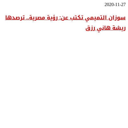
فنية
سوزان
2020-11-27
للفنانة
التميمي
«سماء
سوزان التميمي تكتب عن: رؤية مصرية.. ترصدها
تكتب
يحيى»
عن:
ريشة هاني رزق
رؤية
مصرية..
ترصدها
ريشة
هاني
رزق