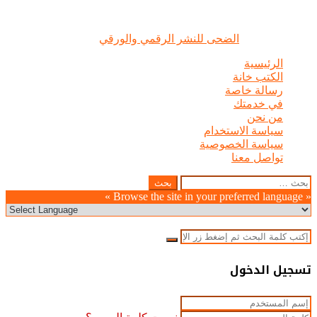
الضحى © علامة مسجلة, جميع الحقوق محفوظة | 2020 - 2026 |
تصميم وإدارة :
الضحى للنشر الرقمي والورقي
الرئيسية
الكتب خانة
رسالة خاصة
في خدمتك
من نحن
سياسة الاستخدام
سياسة الخصوصية
تواصل معنا
Odnoklassniki
WhatsApp
Facebook
Telegram
LinkedIn
Pinterest
Twitter
Pocket
Viber
زر
إغلاق
البحث
عن:
الذهاب
« Browse the site in your preferred language »
إلى
الأعلى
إغلاق
بحث
عن
إغلاق
تسجيل الدخول