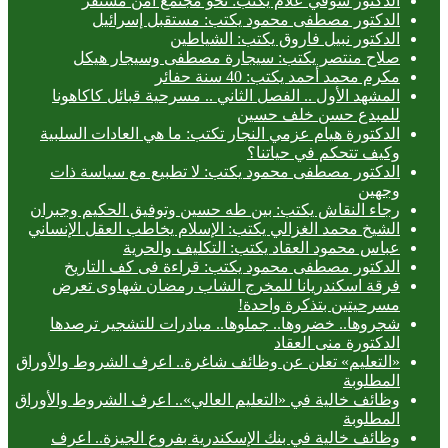
الدكتور شوقي علام يكتب: نحو مجتمع آمن مستقر
الدكتور مصطفى محمود يكتب: مستقبل إسرائيل
الدكتور نبيل فاروق يكتب: الشياطين
صلاح منتصر يكتب: سيجارة مصطفى وسيجار هيكل
مكرم محمد أحمد يكتب: 40 سنة حفائر
المشهد الأول .. الفصل الثاني .. مسرحية قبائل كاكاهونا
للمبدع حسن خلف حسين
الدكتورة هيام عزمي النجار تكتب: ما هي العادات السلبية
وكيف تتحكم في حياتنا؟
الدكتور مصطفى محمود يكتب: لا تطبيع مع سياسة ذات
وجهين
رجاء النقاش يكتب: بين طه حسين وتوفيق الحكيم وجبران
الشيخ محمد الغزالي يكتب: الإسلام يخاطب العقل الإنساني
عباس محمود العقاد يكتب: التكليف والحرية
الدكتور مصطفى محمود يكتب: قراءة فى كف التاريخ
فرقة اسكندريانا للمخرج الشاب رمضان شهاوى تعرض
مسرحيتين بتذكرة واحدة!
شجروها.. خضروها.. جملوها.. مبادرات للتشجير ترصدها
الدكتورة منى العقاد
«التعليم» تعلن عن وظائف شاغرة.. اعرف الشروط والأوراق
المطلوبة
وظائف خالية في «التعليم العالي».. اعرف الشروط والأوراق
المطلوبة
وظائف خالية في بنك الإسكندرية بفروع الجيزة.. اعرف