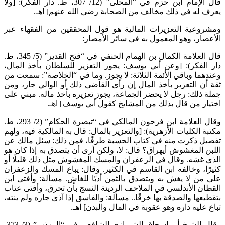
قال الإمام ابن حزم في “المحلى” (12/ 307، ط. دار الفكر): [ولا
يعرف له في ذلك مخالف من الصحابة رضي الله عنهم] اهـ.
ومشروعية التعزيرات المالية هو قول المحققين من الفقهاء عبر
الأعصار، وهو المعمول به في سائر الأمصار:
قال العلامة الكمال بن الهمام الحنفي في “فتح القدير” (5/ 345، ط.
دار الفكر): [وعن أبي يوسف: يجوز التعزير للسلطان بأخذ المال،
وعندهما وباقي الأئمة الثلاثة: لا يجوز. وما في “الخلاصة”: سمعت من
ثقة أن التعزير بأخذ المال إن رأى القاضي ذلك أو الوالي جاز، ومن
جملة ذلك: رجل لا يحضر الجماعة، يجوز تعزيره بأخذ ماله. مبني على
اختيار من قال بذلك من المشايخ كقول أبي يوسف] اهـ.
وقال العلامة ابن فرحون المالكي في “تبصرة الحكام” (2/ 293، ط.
مكتبة الكليات الأزهرية): [والتعزير بالمال: قال به المالكية فيه، ولهم
تفصيل ذكرت منه في كتاب الحسبة طرفًا، فمن ذلك: سئل مالك عن
اللبن المغشوش أيهراق؟ قال: لا، ولكن أرى أن يتصدق به إذا كان هو
الذي غشه. وقال في الزعفران والمسك المغشوش مثل ذلك قليلًا أو
كثيرًا، وخالفه ابن القاسم في الكثير. وقال: يباع المسك والزعفران
على من لا يغش به ويتصدق بالثمن أدبًا للغاش. مسألة: وأفتى ابن
القطان الأندلسي في الملاحف الرديئة النسج بأن تحرق، وأفتى عتاب
بتقطيعها والصدقة بها خرقًا.. مسألة: والفاسق إذا آذى جاره ولم ينته،
تباع عليه داره وهو عقوبة في المال والبدن] اهـ.
وقال الشيخ أبو إسحاق الشيرازي الشافعي في “المهذب” (3/ 373،