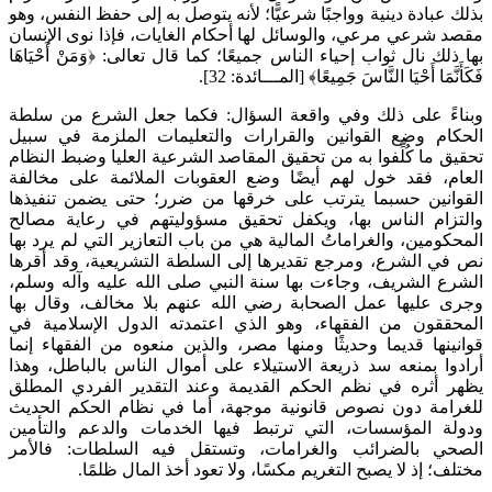
بذلك عبادة دينية وواجبًا شرعيًّا؛ لأنه يتوصل به إلى حفظ النفس، وهو
مقصد شرعي مرعي، والوسائل لها أحكام الغايات، فإذا نوى الإنسان
بها ذلك نال ثواب إحياء الناس جميعًا؛ كما قال تعالى: ﴿وَمَنْ أَحْيَاهَا
فَكَأَنَّمَا أَحْيَا النَّاسَ جَمِيعًا﴾ [المـــائدة: 32].
وبناءً على ذلك وفي واقعة السؤال: فكما جعل الشرع من سلطة
الحكام وضع القوانين والقرارات والتعليمات الملزمة في سبيل
تحقيق ما كُلِّفوا به من تحقيق المقاصد الشرعية العليا وضبط النظام
العام، فقد خول لهم أيضًا وضع العقوبات الملائمة على مخالفة
القوانين حسبما يترتب على خرقها من ضرر؛ حتى يضمن تنفيذها
والتزام الناس بها، ويكفل تحقيق مسؤوليتهم في رعاية مصالح
المحكومين، والغراماتُ المالية هي من باب التعازير التي لم يرد بها
نص في الشرع، ومرجع تقديرها إلى السلطة التشريعية، وقد أقرها
الشرع الشريف، وجاءت بها سنة النبي صلى الله عليه وآله وسلم،
وجرى عليها عمل الصحابة رضي الله عنهم بلا مخالف، وقال بها
المحققون من الفقهاء، وهو الذي اعتمدته الدول الإسلامية في
قوانينها قديما وحديثًا ومنها مصر، والذين منعوه من الفقهاء إنما
أرادوا بمنعه سد ذريعة الاستيلاء على أموال الناس بالباطل، وهذا
يظهر أثره في نظم الحكم القديمة وعند التقدير الفردي المطلق
للغرامة دون نصوص قانونية موجهة، أما في نظام الحكم الحديث
ودولة المؤسسات، التي ترتبط فيها الخدمات والدعم والتأمين
الصحي بالضرائب والغرامات، وتستقل فيه السلطات: فالأمر
مختلف؛ إذ لا يصبح التغريم مكسًا، ولا تعود أخذ المال ظلمًا.