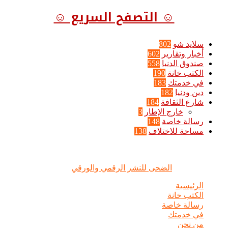
☺ التصفح السريع ☺
سلايد شو
802
أخبار وتقارير
602
صندوق الدنيا
558
الكتب خانة
190
في خدمتك
183
دين ودنيا
182
شارع الثقافة
184
خارج الإطار
3
رسالة خاصة
148
مساحة للاختلاف
138
الضحى © علامة مسجلة, جميع الحقوق محفوظة | 2020 - 2026 |
تصميم وإدارة :
الضحى للنشر الرقمي والورقي
الرئيسية
الكتب خانة
رسالة خاصة
في خدمتك
من نحن