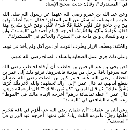
في “المستدرك”، وقال: حديث صحيح الإسناد.
وعن عبد الله بن عمرو رضي الله عنهما عن رسول الله صلى الله
عليه وآله وسلم، أنه سئل عن الثمر المعلق؟ فقال: «مَنْ أَصَابَ بِفِيهِ
مِنْ ذِي حَاجَةٍ غَيْرَ مُتَّخِذٍ خُبْنَةً فَلَا شَيْءَ عَلَيْهِ، وَمَنْ خَرَجَ بِشَيْءٍ مِنْهُ
فَعَلَيْهِ غَرَامَةُ مِثْلَيْهِ وَالْعُقُوبَةُ» أخرجه الإمام أحمد في “المسند”، وأبو
داود والنسائي وابن ماجه في “السنن”، والحاكم في “المستدرك”.
والخُبْنَة: مِعطَف الإزار وطَرَف الثوب، أي: من أكل ولم يأخذ في ثوبه.
وعلى ذلك جرى عمل الصحابة والسلف الصالح رضي الله عنهم:
فعن يحي بن عبد الرحمن بن حاطب: أن أرقاء لحاطبٍ رضي الله
عنه سرقوا ناقةً لرجلٍ من مزينةَ فانتحروها، فرفع ذلك إلى عمر بن
الخطاب رضي الله عنه، فأمر كثير بن الصلت رضي الله عنه أن
يقطع أيديهم، ثم قال عمر: “إني أراك تُجيعُهم؛ والله لأغرمنَّك غُرْمًا
يَشُقُّ عليك”، ثم قال للمزني: “كم ثمن ناقتك؟” قال: أربعمائة درهم،
قال عمر: “أعطه ثمانمائة درهم” أخرجه الإمام مالك في “الموطأ”
وعنه الإمام الشافعي في “المسند”.
وعن أبان بن عثمان: “أن عثمان رضي الله عنه أَغْرَمَ في ناقةِ مُحْرِمٍ
أهلكها رجلٌ؛ فأغرمه الثلثَ زيادةً على ثمنها” أخرجه عبد الرزاق في
“المصنف”.