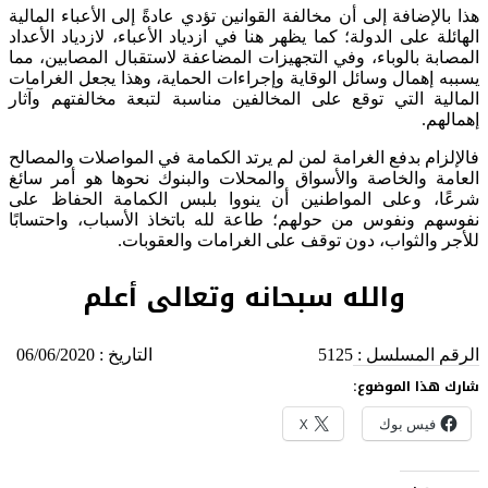
هذا بالإضافة إلى أن مخالفة القوانين تؤدي عادةً إلى الأعباء المالية
الهائلة على الدولة؛ كما يظهر هنا في ازدياد الأعباء، لازدياد الأعداد
المصابة بالوباء، وفي التجهيزات المضاعفة لاستقبال المصابين، مما
يسببه إهمال وسائل الوقاية وإجراءات الحماية، وهذا يجعل الغرامات
المالية التي توقع على المخالفين مناسبة لتبعة مخالفتهم وآثار
إهمالهم.
فالإلزام بدفع الغرامة لمن لم يرتد الكمامة في المواصلات والمصالح
العامة والخاصة والأسواق والمحلات والبنوك نحوها هو أمر سائغ
شرعًا، وعلى المواطنين أن ينووا بلبس الكمامة الحفاظ على
نفوسهم ونفوس من حولهم؛ طاعة لله باتخاذ الأسباب، واحتسابًا
للأجر والثواب، دون توقف على الغرامات والعقوبات.
والله سبحانه وتعالى أعلم
الرقم المسلسل
:
5125
التاريخ
:
06/06/2020
شارك هذا الموضوع:
فيس بوك
X