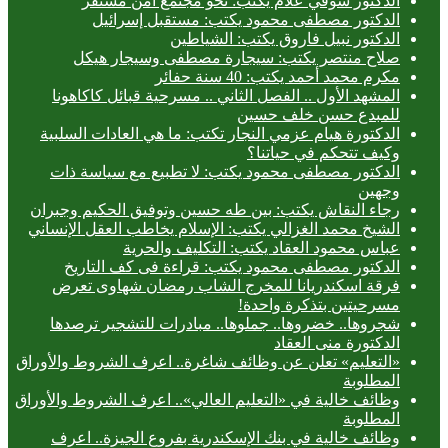
الدكتور شوقي علام يكتب: نحو مجتمع آمن مستقر
الدكتور مصطفى محمود يكتب: مستقبل إسرائيل
الدكتور نبيل فاروق يكتب: الشياطين
صلاح منتصر يكتب: سيجارة مصطفى وسيجار هيكل
مكرم محمد أحمد يكتب: 40 سنة حفائر
المشهد الأول .. الفصل الثاني .. مسرحية قبائل كاكاهونا
للمبدع حسن خلف حسين
الدكتورة هيام عزمي النجار تكتب: ما هي العادات السلبية
وكيف تتحكم في حياتنا؟
الدكتور مصطفى محمود يكتب: لا تطبيع مع سياسة ذات
وجهين
رجاء النقاش يكتب: بين طه حسين وتوفيق الحكيم وجبران
الشيخ محمد الغزالي يكتب: الإسلام يخاطب العقل الإنساني
عباس محمود العقاد يكتب: التكليف والحرية
الدكتور مصطفى محمود يكتب: قراءة فى كف التاريخ
فرقة اسكندريانا للمخرج الشاب رمضان شهاوى تعرض
مسرحيتين بتذكرة واحدة!
شجروها.. خضروها.. جملوها.. مبادرات للتشجير ترصدها
الدكتورة منى العقاد
«التعليم» تعلن عن وظائف شاغرة.. اعرف الشروط والأوراق
المطلوبة
وظائف خالية في «التعليم العالي».. اعرف الشروط والأوراق
المطلوبة
وظائف خالية في بنك الإسكندرية بفروع الجيزة.. اعرف