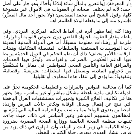
دار المعرفة): [والتعزير بالمال سائغ إتلافًا وأخذًا، وهو جار على أصل
أحمد؛ لأنه لم يختلف أصحابه أن العقوبات في الأموال غير منسوخة
كلها، وقول الشيخ أبي محمد المقدسي: (ولا يجوز أخذ مال المعزَّر)
فإشارة منه إلى ما يفعله الولاة الظلمة] اهـ.
وهذا كله إنما يظهر أثره في أنماط الحكم المركزي الفردي، وفي
إناطة مقدار العقوبة باجتهاد القاضي دون نصوص قانونية أو قرارات
ملزمة أو إرشادات معلومة مسبقًا، أما في الدولة المدنية الحديثة
ذات المؤسسات المستقلة والسلطات المنفصلة المتكاملة وهيئات
الرقابة: فالأمر يختلف؛ ذلك أن نظم الحكم في الدول الحديثة يرتبط
فيها الدعم الحكومي بالضرائب والغرامات، وتُوفَّرُ فيها الخدمات
والمرافق العامة والتأمين الصحي للمواطنين في مقابل ما يُستَقْطَعُ
مِن دُخولهم المادية، وتستقل فيها السلطات: تشريعيةً، وقضائيةً،
وتنفيذيةً؛ بما يؤدي إلى انتفاء هذه المخاوف أو تقليلها.
كما أن مخالفة القوانين والقرارات والتعليمات الحكومية تجرُّ على
الدولة تكاليف مادية باهظة -بشكل مباشر أو غير مباشر-، وهذا يظهر
هنا في تكاليف العلاج الكبيرة وتجهيزات مستشفيات العزل الباهظة
التي تنتج عن إهمال وسائل الوقاية وتكاثر حالات المرض وازدياد
المصابين بعدوى الوباء؛ مما يتناسب مع الغرامة المالية التي يُلزَم بها
المخالفون بتسببهم المباشر وغير المباشر في ذلك، حيث جاءت
تنبيهات منظمة الصحة العالمية ووزارة الصحة المصرية بضرورة
ارتداء الكمامة في زمن انتشار الوباء، وأن التهاون في ذلك يزيد من
فرص انتشار العدوى ويعرض حياة الكثيرين للخطر.