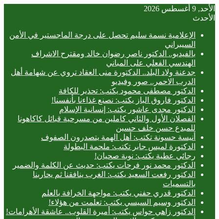
الأحد, 9 أغسطس 2026
الأحدث
الإعلامية نسمة سليم تحصل على درجة الماجستير في الأمن
السيبراني
بالفيديو.. ‎الدكتور ناصر رضوان خالد ومقترح الاشراف
الهندسي الفعلي على المباني
جدعنة ولاد البلد.. الدكتورة منى العقاد تروي عن شهامة أهل
الدرب الاحمر.. صور وفيديو
الدكتور مصطفى محمود يكتب: تحذير للكافة
الدكتور فاروق الباز يكتب: نصنع غذاءنا بأنفسنا!
الدكتور مجدى عاشور يكتب: إنسانية الإسلام
الفصلان الأول والثاني كاملين من مسرحية قبائل كاكاهونا
للمبدع حسن خلف حسين
أنيسة حسونة تكتب: أهل الهمة يتصدرون الصفوف
الدكتورة لميس جابر تكتب: ملحمة البطولة
رجائي عطية يكتب: نوبة صحيان!
الدكتور محمد نور فرحات يكتب: حديث عن الكلمة والضمير
الدكتور رفعت السعيد يكتب: الغرب ينافقنا ثم يحاربنا
بالتسميات
الدكتور قدري حفني يكتب: مواجهة الخرافة بالعلم
الدكتور وسيم السيسي يكتب: تعلمت من هؤلاء!
الدكتور زاهي حواس يكتب: أميرة القلوب.. عاشقة الأهرامات!