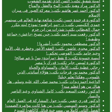
أمينة شفيق تكتب: الثمن الذي تقدمه الشعوب
الدكتور مراد وهبة يكتب: المخ والعقل والمناخ
الدكتور أحمد عمر هاشم يكتب: معركة العبور فى ميزان
الإسلام
الدكتورة فرخندة حسن تكتب: شائعة نهاية العالم في سبتمبر
حمدي الكنيسي يكتب: د. «مو. إبراهيم» نموذج ليته يتكرر
جمال الغيطاني يكتب: شذرات من ابن حزم
الدكتور رفعت سيد أحمد يكتب: حين تصبح «داعش» جماعة
وظيفية !
الدكتور مصطفى محمود يكتب: أبشروا !
الدكتور مجدى عاشور يكتب: الفقه الأعور وخطره على الأمة
وحيد حامد يكتب: الفوضى تحكم..!
أنيسة حسونة تكتب: ٥ نقط «مزايدة» بسْ يا عم صالح!
الدكتورة لميس جابر تكتب: قدرك يا مصر
رجائي عطية يكتب: الأمان والمساواة والحياة
الدكتور محمد نور فرحات يكتب: هؤلاء أساتذتى الذين
علمونى.. وهكذا تعلم جيلنا!
الداعية أحمد ديدات يكتب: محمد صلى الله عليه وسلم.. هل
هناك من هو أعظم منه؟
الدكتور رفعت السعيد يكتب: كامل الشناوي وعبد الناصر
واليسار
الدكتور قدري حفني يكتب: حول المشاركة فى العمل العام
الدكتور وسيم السيسي يكتب: من هنا كانت مؤامرة الصمت!
الفصل الثاني كاملًا من مسرحية قبائل كاكاهونا للمبدع