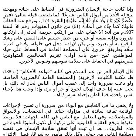
وإذا كانت حاجة الإنسان الضرورية في الحفاظ على حياته ومهجته
تبيح له الأخذ من أموال الناس: شرعًا؛ كما يقتضيه قوله تعالى: ﴿فَمَنِ
اضْطُرَّ غَيْرَ بَاغٍ وَلَا عَادٍ فَلَا إِثْمَ عَلَيْهِ﴾ [البقرة: 173]، وترفع عنه العقاب
قانونًا؛ كما جاء في المادة (61) من قانون العقوبات رقم 58 لسنة
1937م من أنه: [لا عقاب على من ارتكب جريمة ألجأته إلى ارتكابها
ضرورة وقاية نفسه أو غيره من خطر جسيم على النفس على وشك
الوقوع به أو بغيره، ولم يكن لإرادته دخل في حلوله، ولا في قدرته
منعُه بطريقةٍ أخرى]، فإن المصلحة العامة في الحفاظ على حياة
المواطنين، تبيح -من باب أولى- تغريم المخالفين المتهاونين؛
لتفريطهم في الحفاظ على سلامة نفوسهم ونفوس الآخرين.
قال الإمام العز بن عبد السلام في كتابه “قواعد الأحكام” (2/ 188،
ط. مكتبة الكليات الأزهرية): [المصلحة العامة كالضرورة الخاصة،
ولو دعت ضرورة واحد إلى غصب أموال الناس لجاز له ذلك، بل
يجب عليه إذا خاف الهلاك لجوع أو حر أو برد، وإذا وجب هذا لإحياء
نفس واحدة، فما الظن بإحياء نفوس!] اهـ.
ولا يخفى ما في التعايش مع الوباء من ضرورة أن تصبح الإجراءات
الوقائية ثقافة سائدة في مزاولة حياتنا في التجمعات، والأسواق
والمواصلات، وفي التعامل مع الناس في كافة الجهات؛ فلا يرتبط
تنفيذها بتوقع العقوبة القانونية على تركها، بل تكون أسلوبًا للحياة في
هذه الظروف، بعد أن ثبت أنها تحقق سلامة الإنسان في نفسه
وسلامة الناس من حوله، وكل ذلك مأمور به شرعًا، فصار الالتزام