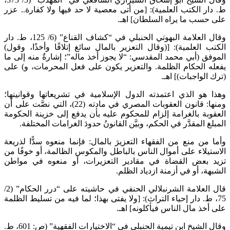
ط. دار الكتب العلمية): [من أتى معصية لا حد فيها ولا كفارة.. عزر
على حسب ما يراه السلطان] اهـ.
وقال العلامة البهوتي الحنبلي في “كشاف القناع” (6/ 125، ط. دار
الكتب العلمية): [(وقال التعزير بالمال سائغ إتلافًا وأخذًا، وقول)
الموفق (أبي محمد المقدسي: “لا يجوز أخذ ماله”؛ إشارةٌ منه إلى ما
يفعله الحكام الظلمة. والتعزير يكون على فعل المحرمات، و) على
(ترك الواجبات)] اهـ.
وهذا هو الذي اعتمدته الدول الإسلامية في تشريعاتها وقوانينها؛
ومنها: قانون العقوبات المصري في مادته (22)، التي نصَّت على أن
العقوبة بالغرامة إلزام للمحكوم عليه بأن يدفع إلى خزينة الحكومة
المبلغ المقدَّر في الحكم، وبيَّن القانونُ حدودَ الغرامات المختلفة.
وأما من منع من الفقهاء التعزيرَ بالمال: فإنما منعوه سدًّا لذريعة
الاستيلاء على أموال الناس بالباطل والمكوس الظالمة، أو خوفًا من
تزيد بعض القضاة في مقادير التعزيرات، أو منعوه في مواطن
الشبهة، أو في أزمنة ازدياد الظلم.
قال العلامة الشرنبلالي الحنفي في حاشيته على “درر الحكام” (2/
75، ط. دار إحياء التراث): [ولا يفتى بهذا؛ لما فيه من تسليط الظلمة
على أخذ مال الناس فيأكلونه] اهـ.
وقال الشيخ ابن تيمية الحنبلي في “الاختيارات الفقهية” (ص: 601، ط.