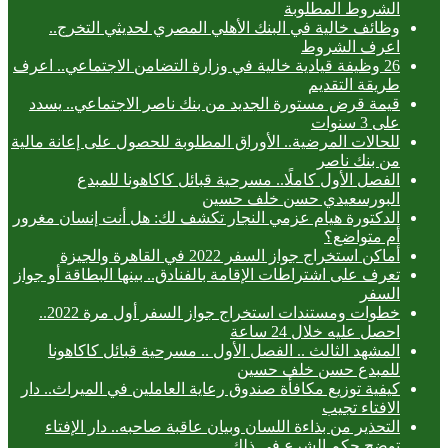
الشروط المطلوبة
وظائف خالية في البنك الأهلي المصري لحديثي التخرج..
اعرف الشروط
26 وظيفة قيادية خالية في وزارة التضامن الاجتماعي.. اعرف
طريقة التقديم
قيمة قرض مستورة الجديد من بنك ناصر الاجتماعي.. يسدد
على 3 سنوات
للحالات المرضية.. الأوراق المطلوبة للحصول على إعانة مالية
من بنك ناصر
الفصل الأول كاملًا.. مسرحية قبائل كاكاهونا للمبدع
البورسعيدي حسن خلف حسين
الدكتورة هيام عزمي النجار تكشف لك: هل أنت إنسان مغرور
أم متواضع؟
أماكن استخراج جواز السفر 2022 في القاهرة والجيزة
تعرف على اشتراطات الإقامة بالفنادق.. بينها البطاقة أو جواز
السفر
خطوات ومستندات استخراج جواز السفر أول مرة 2022..
احصل عليه خلال 24 ساعة
المشهد الثالث .. الفصل الأول .. مسرحية قبائل كاكاهونا
للمبدع حسن خلف حسين
كيفية توزيع مكافأة صندوق رعاية العاملين في الميراث.. دار
الافتاء تجيب
التحذير من بذاءة اللسان وبيان عاقبة صاحبه.. دار الإفتاء
توضح حكم الشرع في ذلك