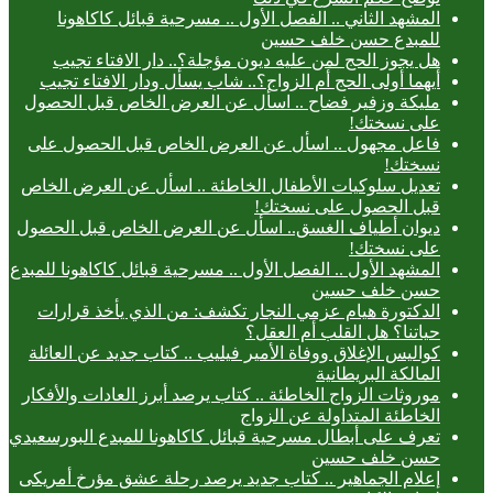
المشهد الثاني .. الفصل الأول .. مسرحية قبائل كاكاهونا
للمبدع حسن خلف حسين
هل يجوز الحج لمن عليه ديون مؤجلة؟.. دار الافتاء تجيب
أيهما أولى الحج أم الزواج؟.. شاب يسأل ودار الافتاء تجيب
مليكة وزفير فضاح .. اسأل عن العرض الخاص قبل الحصول
على نسختك!
فاعل مجهول .. اسأل عن العرض الخاص قبل الحصول على
نسختك!
تعديل سلوكيات الأطفال الخاطئة .. اسأل عن العرض الخاص
قبل الحصول على نسختك!
ديوان أطياف الغسق.. اسأل عن العرض الخاص قبل الحصول
على نسختك!
المشهد الأول .. الفصل الأول .. مسرحية قبائل كاكاهونا للمبدع
حسن خلف حسين
الدكتورة هيام عزمي النجار تكشف: من الذي يأخذ قرارات
حياتنا؟ هل القلب أم العقل؟
كواليس الإغلاق ووفاة الأمير فيليب .. كتاب جديد عن العائلة
المالكة البريطانية
موروثات الزواج الخاطئة .. كتاب يرصد أبرز العادات والأفكار
الخاطئة المتداولة عن الزواج
تعرف على أبطال مسرحية قبائل كاكاهونا للمبدع البورسعيدي
حسن خلف حسين
إعلام الجماهير .. كتاب جديد يرصد رحلة عشق مؤرخ أمريكى