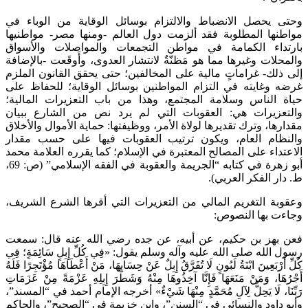
وحتى يحصل الانضباط والالتزام بوسائل الوقاية من الوباء في
مواطنها المطلوبة فقد ألزمت دول العالم -ومنها مصر- مواطنيها
بارتداء الكمامة في مواطن التجمعات والمواصلات والأسواق
والمحلات وغيرها مما هو مَظنّةٌ لانتشار العدوى، وأَوقَعت -بالإضافة
إلى ذلك- غراماتٍ مالية على المخالفين؛ حتى يحقق القانون الملزم
غرضه وغايته في التزام المواطنين بوسائل الوقاية؛ للحفاظ على
حياة الناس وسلامة المجتمع، وهذا من باب التعزيرات المالية؛
والتعزيرات هي: العقوبات التي لم يرد نص من الشارع ببيان
مقدارها، وترك تقديرها لولاة الأمر، ووظيفتها: حماية الأموال والأخلاق
والنظام العام، ويكون ترتيب العقوبات فيها على حسب مقدار
الاعتداء على المصالح المعتبرة في الإسلام؛ كما يقرره العلامة محمد
أبو زهرة في كتابه “الجريمة والعقوبة في الفقه الإسلامي” (ص: 69،
ط. دار الفكر العربي).
وعقوبة التغريم المالي من التعزيرات التي أقرها الشرع الشريف،
وجاءت بها النصوص:
فعن بهز بن حكيم، عن أبيه، عن جده رضي الله عنه قال: سمعت
رسول الله صلى الله عليه وآله وسلم يقول: «فِي كُلِّ إِبِلٍ سَائِمَةٍ؛ فِي
كُلِّ أَرْبَعِينَ ابْنَةُ لَبُونٍ لَا تُفَرَّقُ إِبِلٌ عَنْ حِسَابِهَا، مَنْ أَعْطَاهَا مُؤْتَجِرًا فَلَهُ
أَجْرُهَا، وَمَنْ مَنَعَهَا فَإِنَّا آخِذُوهَا مِنْهُ وَشَطْرَ إِبِلِهِ عَزْمَةً مِنْ عَزَمَاتِ
رَبِّنَا، لَا يَحِلُّ لِآلِ مُحَمَّدٍ مِنْهَا شَيْءٌ» أخرجه الإمام أحمد في “المسند”،
وأبو داود والنسائي في “السنن”، وابن خزيمة في “الصحيح”، والحاكم