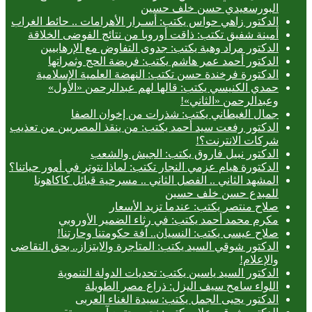
البورسعيدي حسن خلف حسين
الدكتور زاهي حواس يكتب: أسـرار الأهرامات .. حائط الغراب
أمينة شفيق تكتب: ذاقت أوروبا من نتائج الفوضى الخلاقة
الدكتور مراد وهبة يكتب: جدوى التفاوض مع الإرهابيين
الدكتور أحمد عمر هاشم يكتب: فريضة الحج وثمراتها
الدكتورة فرخندة حسن تكتب: النهضة العلمية الإسلامية
حمدي الكنيسي يكتب: قالها لهم عبدالرحمن «الأول»
وعبدالرحمن «الثاني»!
جمال الغيطاني يكتب: شذرات من إخوان الصفا
الدكتور رفعت سيد أحمد يكتب: من ينقذ المصريين من تعذيب
شركات الانترنت؟!
الدكتور نبيل فاروق يكتب: الجيش والشعب
الدكتورة هيام عزمي النجار تكتب: لماذا نتوتر في أمور حياتنا؟
المشهد الثاني .. الفصل الثاني .. مسرحية قبائل كاكاهونا
للمبدع حسن خلف حسين
صلاح منتصر يكتب: عندما تزيد الأسعار
مكرم محمد أحمد يكتب: في رثاء الضمير الأوروبي
صلاح عيسى يكتب: النسيان.. آفة حكومتنا وحارتنا!
الدكتور شوقي السيد يكتب: المتاجرة والابتزاز.. بحق التقاضى
والإعلام!
الدكتور السيد ياسين يكتب: تحديات الدولة التنموية
اللواء سامح سيف اليزل: ذراع مصر الطويلة
الدكتور يحيى الجمل يكتب: سيدة الغناء العربى