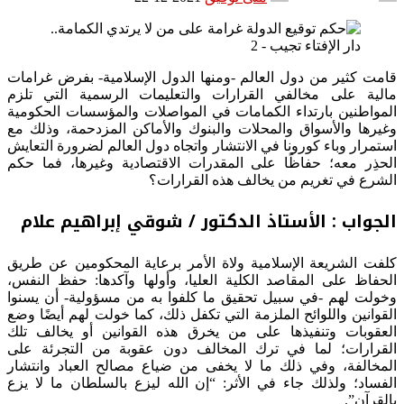
قامت كثير من دول العالم -ومنها الدول الإسلامية- بفرض غرامات
مالية على مخالفي القرارات والتعليمات الرسمية التي تلزم
المواطنين بارتداء الكمامات في المواصلات والمؤسسات الحكومية
وغيرها والأسواق والمحلات والبنوك والأماكن المزدحمة، وذلك مع
استمرار وباء كورونا في الانتشار واتجاه دول العالم لضرورة التعايش
الحذِر معه؛ حفاظًا على المقدرات الاقتصادية وغيرها، فما حكم
الشرع في تغريم من يخالف هذه القرارات؟
الجواب : الأستاذ الدكتور / شوقي إبراهيم علام
كلفت الشريعة الإسلامية ولاة الأمر برعاية المحكومين عن طريق
الحفاظ على المقاصد الكلية العليا، وأولها وآكدها: حفظ النفس،
وخولت لهم -في سبيل تحقيق ما كلفوا به من مسؤولية- أن يسنوا
القوانين واللوائح الملزمة التي تكفل ذلك، كما خولت لهم أيضًا وضع
العقوبات وتنفيذها على من يخرق هذه القوانين أو يخالف تلك
القرارات؛ لما في ترك المخالف دون عقوبة من التجرئة على
المخالفة، وفي ذلك ما لا يخفى من ضياع مصالح العباد وانتشار
الفساد؛ ولذلك جاء في الأثر: “إن الله ليزع بالسلطان ما لا يزع
بالقرآن”.