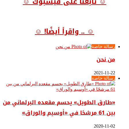
☺ تابعنا على فيسبوك ☺
☺ .. واقرأ أيضًا! ☺
رسالة خاصة
من نحن
2021-11-22
رسالة خاصة
«طارق الطويل» يحسم مقعده البرلماني من
بين 61 مرشحًا في «أوسيم والوراق»
2020-11-02