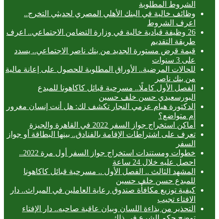
الشروط المطلوبة
وظائف خالية في البنك الأهلي المصري لحديثي التخرج..
اعرف الشروط
26 وظيفة قيادية خالية في وزارة التضامن الاجتماعي.. اعرف
طريقة التقديم
قيمة قرض مستورة الجديد من بنك ناصر الاجتماعي.. يسدد
على 3 سنوات
للحالات المرضية.. الأوراق المطلوبة للحصول على إعانة مالية
من بنك ناصر
الفصل الأول كاملًا.. مسرحية قبائل كاكاهونا للمبدع
البورسعيدي حسن خلف حسين
الدكتورة هيام عزمي النجار تكشف لك: هل أنت إنسان مغرور
أم متواضع؟
أماكن استخراج جواز السفر 2022 في القاهرة والجيزة
تعرف على اشتراطات الإقامة بالفنادق.. بينها البطاقة أو جواز
السفر
خطوات ومستندات استخراج جواز السفر أول مرة 2022..
احصل عليه خلال 24 ساعة
المشهد الثالث .. الفصل الأول .. مسرحية قبائل كاكاهونا
للمبدع حسن خلف حسين
كيفية توزيع مكافأة صندوق رعاية العاملين في الميراث.. دار
الافتاء تجيب
التحذير من بذاءة اللسان وبيان عاقبة صاحبه.. دار الإفتاء
توضح حكم الشرع في ذلك