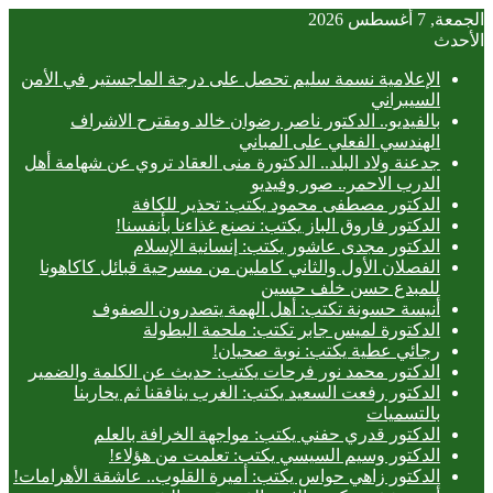
الجمعة, 7 أغسطس 2026
الأحدث
الإعلامية نسمة سليم تحصل على درجة الماجستير في الأمن
السيبراني
بالفيديو.. ‎الدكتور ناصر رضوان خالد ومقترح الاشراف
الهندسي الفعلي على المباني
جدعنة ولاد البلد.. الدكتورة منى العقاد تروي عن شهامة أهل
الدرب الاحمر.. صور وفيديو
الدكتور مصطفى محمود يكتب: تحذير للكافة
الدكتور فاروق الباز يكتب: نصنع غذاءنا بأنفسنا!
الدكتور مجدى عاشور يكتب: إنسانية الإسلام
الفصلان الأول والثاني كاملين من مسرحية قبائل كاكاهونا
للمبدع حسن خلف حسين
أنيسة حسونة تكتب: أهل الهمة يتصدرون الصفوف
الدكتورة لميس جابر تكتب: ملحمة البطولة
رجائي عطية يكتب: نوبة صحيان!
الدكتور محمد نور فرحات يكتب: حديث عن الكلمة والضمير
الدكتور رفعت السعيد يكتب: الغرب ينافقنا ثم يحاربنا
بالتسميات
الدكتور قدري حفني يكتب: مواجهة الخرافة بالعلم
الدكتور وسيم السيسي يكتب: تعلمت من هؤلاء!
الدكتور زاهي حواس يكتب: أميرة القلوب.. عاشقة الأهرامات!