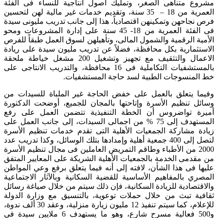
مشروع متناهى الصغر، وتمليك أصول انتاجية للنساء فى الفئة
العمرية من 18 – 35 سنة، وتقديم خدمات غير مالية لهن لتحسين
فرص نجاحهن وتمكينهن اقتصادياً، هذا إلى جانب تدريب مليونى سيدة
فى الفئة العمرية من 18- 45 سنة على إدارة المشروعات ومحو
الأمية الرقمية والشمول المالى، وتأهيلهن لسوق العمل طبقاً للفرص
الاستثمارية بكل محافظة، فضلاً عن تدريب مليون سيدة على ريادة
الاعمال والتثقيف مع تجهيز وتشغيل 200 مشغل خياطة ملحقة
بالمستشفيات التكاملية فى 16 محافظة، والتدريب الانتاجى على
خط المنسوجات الطبية لسد حاجة المستشفيات.
وفيما يتعلق بالعمل على خفض الحاجة غير الملباة للسيدات من
وسائل تنظيم الأسرة وإتاحتها بالمجان للجميع، أوضحت الدكتورة
أميرة تواضروس أن الخطة التنفيذية تتضمن العمل على رفع
المستهدف إلى 75 % من اجمالى السيدات، إلى جانب العمل على
زيادة مشاركة الجمعيات الأهلية التى تقدم خدمات تنظيم الأسرة
لتصل إلى 400 جمعية أهلية وإمدادها بتلك الوسائل، وكذا تدريب عدد
2000 من الأطباء وطاقم التمريض العاملين فى مجال تنظيم الأسرة
من مقدمى الخدمة بالجمعيات الأهلية الشريكة على المعايير المتفق
عليها فى هذا الشأن، لافته إلى أنه فيما يتعلق برفع وعي المواطن
المصري بالمفاهيم الأساسية للقضية السكانية وبالآثار الاجتماعية
والاقتصادية للزيادة السكانية، فإن ذلك سيتم من خلال صياغة رسائل
ثقافية تبث من خلال حملات توعوية، بالتنسيق مع وزارة الدولة
للإعلام، كما سيتم تنفيذ 12 مليون زيارة منزلية، وعقد 30 ألف ندوة،
و500 فعالية مسرح شارع، وهو ما يستهدف 6 ملايين سيدة في