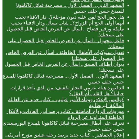
المشهد الثاني .. الفصل الأول .. مسرحية قبائل كاكاهونا
للمبدع حسن خلف حسين
هل يجوز الحج لمن عليه ديون مؤجلة؟.. دار الافتاء تجيب
أيهما أولى الحج أم الزواج؟.. شاب يسأل ودار الافتاء تجيب
مليكة وزفير فضاح .. اسأل عن العرض الخاص قبل الحصول
على نسختك!
فاعل مجهول .. اسأل عن العرض الخاص قبل الحصول على
نسختك!
تعديل سلوكيات الأطفال الخاطئة .. اسأل عن العرض الخاص
قبل الحصول على نسختك!
ديوان أطياف الغسق.. اسأل عن العرض الخاص قبل الحصول
على نسختك!
المشهد الأول .. الفصل الأول .. مسرحية قبائل كاكاهونا للمبدع
حسن خلف حسين
الدكتورة هيام عزمي النجار تكشف: من الذي يأخذ قرارات
حياتنا؟ هل القلب أم العقل؟
كواليس الإغلاق ووفاة الأمير فيليب .. كتاب جديد عن العائلة
المالكة البريطانية
موروثات الزواج الخاطئة .. كتاب يرصد أبرز العادات والأفكار
الخاطئة المتداولة عن الزواج
تعرف على أبطال مسرحية قبائل كاكاهونا للمبدع البورسعيدي
حسن خلف حسين
إعلام الجماهير .. كتاب جديد يرصد رحلة عشق مؤرخ أمريكى