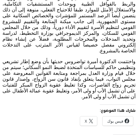
والربط بالقوافل الطبية وبوحدات المستشفيات التكاملية،
والاستغلال الأمثل للموارد طبقاً للاحتياج الفعلي، منوهة إلى أن ذلك
يتضمن أيضاً الرصد المستمر للمؤشرات والخصائص السكانية على
مستوى الجمهورية، إلى جانب ميكنة المتابعة والتقييم للمشروع
القومي لتنظيم الأسرة لتقييم الأداء دورياً، وذلك من خلال المجلس
القومي للسكان، والمركز الديموجرافي بوزارة التخطيط، لدراسة
وتحديد المدخلات والمخرجات المطلوبة، فضلاً عن إنشاء نظام
إلكتروني مفصل خصيصاً لقياس الأثر المترتب على التدخلات
الخاصة بالمشروع.
واختتمت الدكتورة أميرة تواضروس حديثها بأن وضع إطار تشريعي
وتنظيمي حاكم للسياسات المتخذة لضبط النمو السكاني؛ سيتم من
خلال قيام وزارة العدل بمراجعة ومتابعة القوانين المعروضة على
مجلس النواب، فيما يتعلق بإنفاذ قانون سن الزواج، وإصدار قانون
تجريم زواج القاصرات، وكذا تغليظ عقوبة الزواج المبكر للفتيات
على أن تشمل الأب أو ولى الأمر، وتغليظ عقوبة عمالة الأطفال على
أن تشمل الأب أو ولى الأمر.
شارك هذا الموضوع:
فيس بوك
X