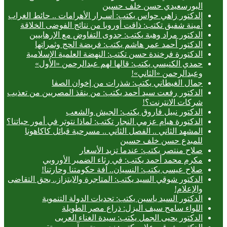
البورسعيدي حسن خلف حسين
الدكتور زاهي حواس يكتب: أسـرار الأهرامات .. حائط الغراب
أمينة شفيق تكتب: ذاقت أوروبا من نتائج الفوضى الخلاقة
الدكتور مراد وهبة يكتب: جدوى التفاوض مع الإرهابيين
الدكتور أحمد عمر هاشم يكتب: فريضة الحج وثمراتها
الدكتورة فرخندة حسن تكتب: النهضة العلمية الإسلامية
حمدي الكنيسي يكتب: قالها لهم عبدالرحمن «الأول»
وعبدالرحمن «الثاني»!
جمال الغيطاني يكتب: شذرات من إخوان الصفا
الدكتور رفعت سيد أحمد يكتب: من ينقذ المصريين من تعذيب
شركات الانترنت؟!
الدكتور نبيل فاروق يكتب: الجيش والشعب
الدكتورة هيام عزمي النجار تكتب: لماذا نتوتر في أمور حياتنا؟
المشهد الثاني .. الفصل الثاني .. مسرحية قبائل كاكاهونا
للمبدع حسن خلف حسين
صلاح منتصر يكتب: عندما تزيد الأسعار
مكرم محمد أحمد يكتب: في رثاء الضمير الأوروبي
صلاح عيسى يكتب: النسيان.. آفة حكومتنا وحارتنا!
الدكتور شوقي السيد يكتب: المتاجرة والابتزاز.. بحق التقاضى
والإعلام!
الدكتور السيد ياسين يكتب: تحديات الدولة التنموية
اللواء سامح سيف اليزل: ذراع مصر الطويلة
الدكتور يحيى الجمل يكتب: سيدة الغناء العربى