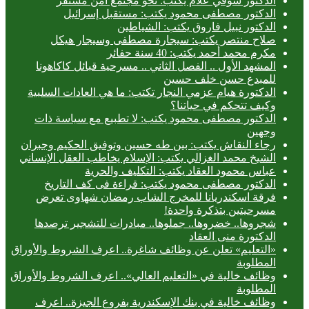
الدكتور شوقي علام يكتب: نحو مجتمع آمن مستقر
الدكتور مصطفى محمود يكتب: مستقبل إسرائيل
الدكتور نبيل فاروق يكتب: الشياطين
صلاح منتصر يكتب: سيجارة مصطفى وسيجار هيكل
مكرم محمد أحمد يكتب: 40 سنة حفائر
المشهد الأول .. الفصل الثاني .. مسرحية قبائل كاكاهونا
للمبدع حسن خلف حسين
الدكتورة هيام عزمي النجار تكتب: ما هي العادات السلبية
وكيف تتحكم في حياتنا؟
الدكتور مصطفى محمود يكتب: لا تطبيع مع سياسة ذات
وجهين
رجاء النقاش يكتب: بين طه حسين وتوفيق الحكيم وجبران
الشيخ محمد الغزالي يكتب: الإسلام يخاطب العقل الإنساني
عباس محمود العقاد يكتب: التكليف والحرية
الدكتور مصطفى محمود يكتب: قراءة فى كف التاريخ
فرقة اسكندريانا للمخرج الشاب رمضان شهاوى تعرض
مسرحيتين بتذكرة واحدة!
شجروها.. خضروها.. جملوها.. مبادرات للتشجير ترصدها
الدكتورة منى العقاد
«التعليم» تعلن عن وظائف شاغرة.. اعرف الشروط والأوراق
المطلوبة
وظائف خالية في «التعليم العالي».. اعرف الشروط والأوراق
المطلوبة
وظائف خالية في بنك الإسكندرية بفروع الجيزة.. اعرف