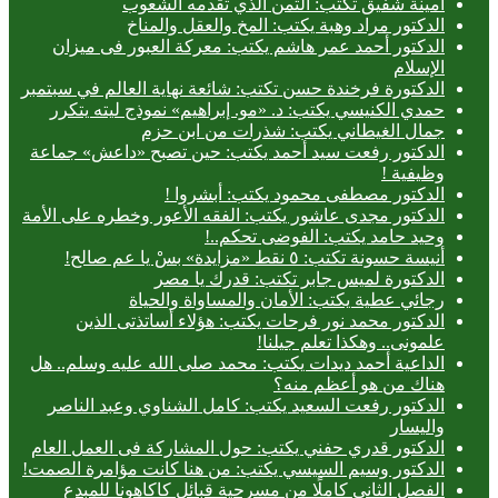
أمينة شفيق تكتب: الثمن الذي تقدمه الشعوب
الدكتور مراد وهبة يكتب: المخ والعقل والمناخ
الدكتور أحمد عمر هاشم يكتب: معركة العبور فى ميزان
الإسلام
الدكتورة فرخندة حسن تكتب: شائعة نهاية العالم في سبتمبر
حمدي الكنيسي يكتب: د. «مو. إبراهيم» نموذج ليته يتكرر
جمال الغيطاني يكتب: شذرات من ابن حزم
الدكتور رفعت سيد أحمد يكتب: حين تصبح «داعش» جماعة
وظيفية !
الدكتور مصطفى محمود يكتب: أبشروا !
الدكتور مجدى عاشور يكتب: الفقه الأعور وخطره على الأمة
وحيد حامد يكتب: الفوضى تحكم..!
أنيسة حسونة تكتب: ٥ نقط «مزايدة» بسْ يا عم صالح!
الدكتورة لميس جابر تكتب: قدرك يا مصر
رجائي عطية يكتب: الأمان والمساواة والحياة
الدكتور محمد نور فرحات يكتب: هؤلاء أساتذتى الذين
علمونى.. وهكذا تعلم جيلنا!
الداعية أحمد ديدات يكتب: محمد صلى الله عليه وسلم.. هل
هناك من هو أعظم منه؟
الدكتور رفعت السعيد يكتب: كامل الشناوي وعبد الناصر
واليسار
الدكتور قدري حفني يكتب: حول المشاركة فى العمل العام
الدكتور وسيم السيسي يكتب: من هنا كانت مؤامرة الصمت!
الفصل الثاني كاملًا من مسرحية قبائل كاكاهونا للمبدع