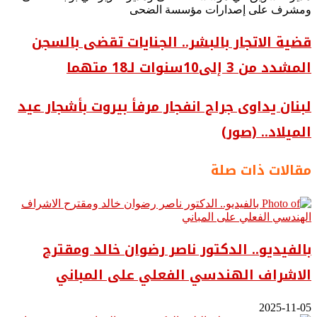
ومشرف على إصدارات مؤسسة الضحى
قضية الاتجار بالبشر.. الجنايات تقضى بالسجن
المشدد من 3 إلى10سنوات لـ18 متهما
لبنان يداوى جراح انفجار مرفأ بيروت بأشجار عيد
الميلاد.. (صور)
مقالات ذات صلة
بالفيديو.. ‎الدكتور ناصر رضوان خالد ومقترح
الاشراف الهندسي الفعلي على المباني
2025-11-05