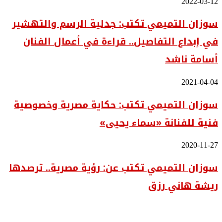
سوزان
2022-03-12
التميمي
سوزان التميمي تكتب: جدلية الرسم والتهشير
تكتب:
جدلية
في إبداع التفاصيل.. قراءة في أعمال الفنان
الرسم
والتهشير
أسامة ناشد
في
إبداع
التفاصيل..
سوزان
2021-04-04
قراءة
التميمي
في
سوزان التميمي تكتب: حكاية مصرية وخصوصية
تكتب:
أعمال
حكاية
الفنان
فنية للفنانة «سماء يحيى»
مصرية
أسامة
وخصوصية
ناشد
فنية
سوزان
2020-11-27
للفنانة
التميمي
«سماء
سوزان التميمي تكتب عن: رؤية مصرية.. ترصدها
تكتب
يحيى»
عن:
ريشة هاني رزق
رؤية
مصرية..
ترصدها
ريشة
هاني