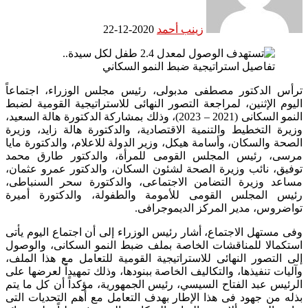
زينب أحمد
2020-12-22
ترأس الدكتور مصطفى مدبولى، رئيس مجلس الوزراء، اجتماعاً
اليوم الإثنين، لمراجعة التصور النهائى للاستراتيجية القومية لضبط
النمو السكانى (2021 – 2023)، وذلك بمشاركة الدكتورة هالة السعيد،
وزيرة التخطيط والتنمية الاقتصادية، والدكتورة هالة زايد، وزيرة
الصحة والسكان، وأسامة هيكل، وزير الدولة للاعلام، والدكتورة مايا
مرسى، رئيس المجلس القومى للمرأة، والدكتور طارق محمد
توفيق، نائب وزيرة الصحة لشئون السكان، والدكتور عمرو عثمان،
مساعد وزيرة التضامن الاجتماعى، والدكتورة سحر السنباطى،
رئيس المجلس القومى للأمومة والطفولة، والدكتورة أميرة
تواضروس، مدير المركز الديموجرافى.
وفى مستهل الاجتماع، أشار رئيس الوزراء إلى أن اجتماع اليوم يأتى
استكمالا للمناقشات الخاصة بملف ضبط النمو السكانى، والوصول
إلى التصور النهائى للاستراتيجية القومية للتعامل مع هذا الملف،
وآليات تنفيذها، والتكاليف الخاصة ببنودها، وذلك تمهيداً لعرضها على
الرئيس عبد الفتاح السيسي، رئيس الجمهورية، مؤكداً أن كل ما يتم
بذله من جهود فى هذا الإطار بهدف التعامل مع أهم التحديات التى