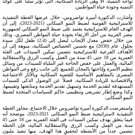
تواجه التنمية، ألا وهى الزيادة السكانية، التى تؤثر سلباً على عوائد
التنمية وجودة حياة المواطنين.
وأشارت الدكتورة أميرة تواضروس، خلال عرضها الخطة التنفيذية
للاستراتيجية القومية لضبط النمو السكانى (2021-2023)، إلى أن
الهدف العام للاستراتيجية يعتمد على ضبط النمو السكاني لجمهورية
مصر العربية من أجل الارتقاء بجودة حياة المواطن المصري، وذلك
من خلال خفض معدل الإنجاب ليصل إلى (2.4) طفل لكل سيدة
بحلول عام (2030) مع تحسين الخصائص السكانية، منوهة إلى أن
الأهداف الفرعية للاستراتيجية تتضمن تمكين السيدات فى الفئة
العمرية من 18 حتى 45 سنة من العمل وكسب الرزق والاستقلالية
المالية، والعمل على خفض الحاجة غير الملباة للسيدات من وسائل
تنظيم الأسرة وإتاحتها بالمجان للجميع، إلى جانب رفع وعى المواطن
المصرى بالمفاهيم الأساسية للقضية السكانية وبالآثار الاجتماعية
والاقتصادية للزيادة السكانية، فضلاً عن الوصول الذكى للسيدات
المستهدفة لتقديم الخدمة وتسهيل تقديم الخدمة ومتابعتها وتقييمها،
وكذا وضع إطار تشريعى وتنظيمى حاكم للسياسات المتخذة لضبط
النمو السكانى.
واستعرضت الدكتورة أميرة تواضروس خلال الاجتماع، محاور الخطة
التنفيذية لاستراتيجية ضبط النمو السكانى 2021-2023، موضحة أنه
فيما يتعلق بهدف تمكين السيدات فى الفئة العمرية من 18 حتى 45
سنة من العمل وكسب الرزق والاستقلالية المالية، فإن الخطة
تتضمن عدداً من الأنشطة لتحقيق هذا الهدف، منها تنفيذ مليون