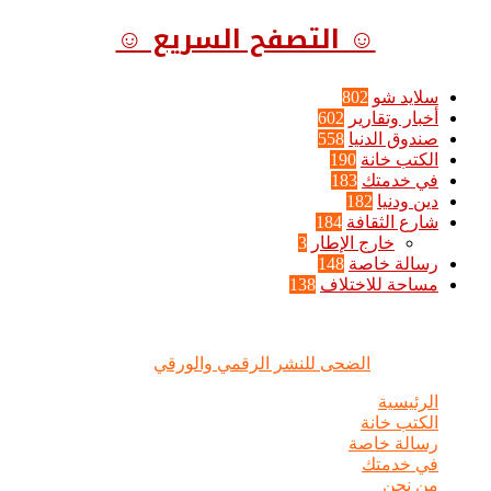
☺ التصفح السريع ☺
سلايد شو
802
أخبار وتقارير
602
صندوق الدنيا
558
الكتب خانة
190
في خدمتك
183
دين ودنيا
182
شارع الثقافة
184
خارج الإطار
3
رسالة خاصة
148
مساحة للاختلاف
138
الضحى © علامة مسجلة, جميع الحقوق محفوظة | 2020 - 2026 |
تصميم وإدارة :
الضحى للنشر الرقمي والورقي
الرئيسية
الكتب خانة
رسالة خاصة
في خدمتك
من نحن