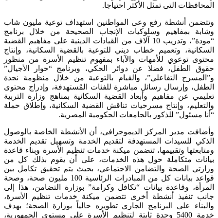
المحافظات التى تمثل الأكثر احتياجا.
وتتضمن أنشطة رفع وعى المواطنين استهداف توعية مليون شاب
وشابة بمفاهيم وسلوكيات الإنجاب الصحيحة من خلال برنامج
“مودة”، وتدريب 10 آلاف من القيادات الدينية على مفاهيم القضية
السكانية، وتعميم خطاب ديني للتوعية بالقضية السكانية، وإنتاج
محتوى توعوي للأمهات والآباء بمفهوم تنظيم الأسرة من منظور
حقوق الطفل، فضلا عن دوائر الحكي، وبرنامج “حوار الأجيال”
و”المسرح التفاعلي”، والقيام بالتوعية من خلال منظومة نجدة
الطفل، وإرسال رسائل مباشرة للفئات المُستهدفة، وإدراج محتوى
تعليمي عن مفاهيم وأبعاد القضية السكانية بمناهج وزارة التربية
والتعليم، وإنتاج مسرحيات تناقش القضية السكانية، وإطلاق حملة
“أنا مسئول” للذكور بالجامعات الحكومية المصرية.
وأضافت مدير المركز الديموجرافى، أن الأنشطة الخاصة بالوصول
الذكي للسيدات المستهدفة لتقديم الخدمة وتسهيل تقديم الخدمة
ومتابعتها وتقييمها، تتضمن ميكنة خدمات تنظيم الأسرة وبناء قاعدة
بيانات متكاملة حول هذه الخدمات، على أن يقوم بذلك كل من
وزارتي الصحة والتضامن الاجتماعي، بحيث يتم تحقيق تكامل بين
قواعد بيانات كل من المبادرات الرئاسية 100 مليون صحة، وصحة
المرأة، وقاعدة بيانات “تكافل وكرامة” بوزارة التضامن، هذا إلى
جانب تنفيذ أنشطة أخرى تتضمن ميكنة خدمات تنظيم الأسرة،
والبناء على البرنامج الجاري تطويره حالياً بوزارة الصحة؛ بهدف
خدمة 5400 وحدة ثابتة لتنظيم الأسرة على مستوى الجمهورية،