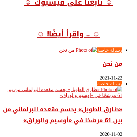
☺ تابعنا على فيسبوك ☺
☺ .. واقرأ أيضًا! ☺
رسالة خاصة
من نحن
2021-11-22
رسالة خاصة
«طارق الطويل» يحسم مقعده البرلماني من
بين 61 مرشحًا في «أوسيم والوراق»
2020-11-02