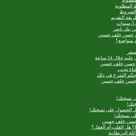
مطلوبة
 المطلوبة
 الشروط
ت
من بنك ناصر
عيدي حسن خلف حسين
م متواضع؟
لسفر
بدع حسن خلف حسين
فتاء تجيب
ح حكم الشرع في ذلك
بدع حسن خلف حسين
ى نسختك!
تك!
بل الحصول على نسختك!
لى نسختك!
دع حسن خلف حسين
؟ هل القلب أم العقل؟
لكة البريطانية