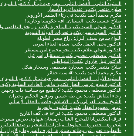
المشهد الثاني .. الفصل الثاني .. مسرحية قبائل كاكاهونا للم
صلاح منتصر يكتب: عندما تزيد الأسعار
مكرم محمد أحمد يكتب: في رثاء الضمير الأوروبي
صلاح عيسى يكتب: النسيان.. آفة حكومتنا وحارتنا!
الدكتور شوقي السيد يكتب: المتاجرة والابتزاز.. بحق التقاضى وال
الدكتور السيد ياسين يكتب: تحديات الدولة التنموية
اللواء سامح سيف اليزل: ذراع مصر الطويلة
الدكتور يحيى الجمل يكتب: سيدة الغناء العربى
الدكتور شوقي علام يكتب: نحو مجتمع آمن مستقر
الدكتور مصطفى محمود يكتب: مستقبل إسرائيل
الدكتور نبيل فاروق يكتب: الشياطين
صلاح منتصر يكتب: سيجارة مصطفى وسيجار هيكل
مكرم محمد أحمد يكتب: 40 سنة حفائر
المشهد الأول .. الفصل الثاني .. مسرحية قبائل كاكاهونا للم
الدكتورة هيام عزمي النجار تكتب: ما هي العادات السلبية وكيف 
الدكتور مصطفى محمود يكتب: لا تطبيع مع سياسة ذات وجهين
رجاء النقاش يكتب: بين طه حسين وتوفيق الحكيم وجبران
الشيخ محمد الغزالي يكتب: الإسلام يخاطب العقل الإنساني
عباس محمود العقاد يكتب: التكليف والحرية
الدكتور مصطفى محمود يكتب: قراءة فى كف التاريخ
فرقة اسكندريانا للمخرج الشاب رمضان شهاوى تعرض مسرحيتي
شجروها.. خضروها.. جملوها.. مبادرات للتشجير ترصدها الدكتورة
«التعليم» تعلن عن وظائف شاغرة.. اعرف الشروط والأوراق ال