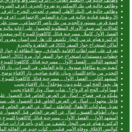
وظائف خالية في «التعليم العالي».. اعرف الشروط والأوراق ال
وظائف خالية في بنك الإسكندرية بفروع الجيزة.. اعرف الشروط
وظائف خالية في البنك الأهلي المصري لحديثي التخرج.. اعرف
26 وظيفة قيادية خالية في وزارة التضامن الاجتماعي.. اعرف طريقة التقديم
قيمة قرض مستورة الجديد من بنك ناصر الاجتماعي.. يسدد على 3 سنوا
للحالات المرضية.. الأوراق المطلوبة للحصول على إعانة مالية 
الفصل الأول كاملًا.. مسرحية قبائل كاكاهونا للمبدع البورس
الدكتورة هيام عزمي النجار تكشف لك: هل أنت إنسان مغرور أ
أماكن استخراج جواز السفر 2022 في القاهرة والجيزة
تعرف على اشتراطات الإقامة بالفنادق.. بينها البطاقة أو جواز ا
خطوات ومستندات استخراج جواز السفر أول مرة 2022.. احصل عليه خلال 24 ساعة
المشهد الثالث .. الفصل الأول .. مسرحية قبائل كاكاهونا للم
كيفية توزيع مكافأة صندوق رعاية العاملين في الميراث.. دار الا
التحذير من بذاءة اللسان وبيان عاقبة صاحبه.. دار الإفتاء توض
المشهد الثاني .. الفصل الأول .. مسرحية قبائل كاكاهونا للم
هل يجوز الحج لمن عليه ديون مؤجلة؟.. دار الافتاء تجيب
أيهما أولى الحج أم الزواج؟.. شاب يسأل ودار الافتاء تجيب
مليكة وزفير فضاح .. اسأل عن العرض الخاص قبل الحصول عل
فاعل مجهول .. اسأل عن العرض الخاص قبل الحصول على نسخ
تعديل سلوكيات الأطفال الخاطئة .. اسأل عن العرض الخاص ق
ديوان أطياف الغسق.. اسأل عن العرض الخاص قبل الحصول ع
المشهد الأول .. الفصل الأول .. مسرحية قبائل كاكاهونا للمب
الدكتورة هيام عزمي النجار تكشف: من الذي يأخذ قرارات حياتنا
كواليس الإغلاق ووفاة الأمير فيليب .. كتاب جديد عن العائلة الما