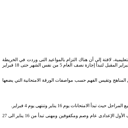
عليمية، لافتة إلى أن هناك التزام بالمواعيد التى وردت في الخريطة
الزمنية للعام الدراسى الجارى خاصة بداية الامتحانات ونهايتها، بحيث يختتم جميع الطلاب امتحانات الفصل الدراسى الأول فى موعد غايته 4 فبراير المقبل لتبدأ إجازة نصف العام 5 من نفس الشهر حتى 18 فبراير
المناهج وتقيس الفهم حسب مواصفات الورقة الامتحانية التي يضعها
وقال المحافظ إن امتحانات شهادة إتمام التعليم الأساسى عام ومكفوفين وصم وضعاف السمع ومهنى تبدأ من 30 يناير الى 4 فبراير والصف الأول الإعدادى عام وصم ومكفوفين ومهنى تبدأ من 16 يناير الى 27