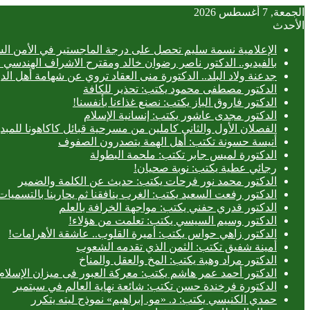
الجمعة, 7 أغسطس 2026
الأحدث
الإعلامية نسمة سليم تحصل على درجة الماجستير في الأمن الس
بالفيديو.. ‎الدكتور ناصر رضوان خالد ومقترح الاشراف الهندسي الفعلي على المباني
جدعنة ولاد البلد.. الدكتورة منى العقاد تروي عن شهامة أهل الد
الدكتور مصطفى محمود يكتب: تحذير للكافة
الدكتور فاروق الباز يكتب: نصنع غذاءنا بأنفسنا!
الدكتور مجدى عاشور يكتب: إنسانية الإسلام
الفصلان الأول والثاني كاملين من مسرحية قبائل كاكاهونا ل
أنيسة حسونة تكتب: أهل الهمة يتصدرون الصفوف
الدكتورة لميس جابر تكتب: ملحمة البطولة
رجائي عطية يكتب: نوبة صحيان!
الدكتور محمد نور فرحات يكتب: حديث عن الكلمة والضمير
الدكتور رفعت السعيد يكتب: الغرب ينافقنا ثم يحاربنا بالتسميات
الدكتور قدري حفني يكتب: مواجهة الخرافة بالعلم
الدكتور وسيم السيسي يكتب: تعلمت من هؤلاء!
الدكتور زاهي حواس يكتب: أميرة القلوب.. عاشقة الأهرامات!
أمينة شفيق تكتب: الثمن الذي تقدمه الشعوب
الدكتور مراد وهبة يكتب: المخ والعقل والمناخ
الدكتور أحمد عمر هاشم يكتب: معركة العبور فى ميزان الإسلام
الدكتورة فرخندة حسن تكتب: شائعة نهاية العالم في سبتمبر
حمدي الكنيسي يكتب: د. «مو. إبراهيم» نموذج ليته يتكرر