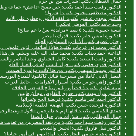
جمال الغيطاني يكتب: شذرات من ابن حزم
الدكتور رفعت سيد أحمد يكتب: حين تصبح «داعش» جماعة وظيف
الدكتور مصطفى محمود يكتب: أبشروا !
الدكتور مجدى عاشور يكتب: الفقه الأعور وخطره على الأمة
وحيد حامد يكتب: الفوضى تحكم..!
أنيسة حسونة تكتب: ٥ نقط «مزايدة» بسْ يا عم صالح!
الدكتورة لميس جابر تكتب: قدرك يا مصر
رجائي عطية يكتب: الأمان والمساواة والحياة
الدكتور محمد نور فرحات يكتب: هؤلاء أساتذتى الذين علمونى.. وه
الداعية أحمد ديدات يكتب: محمد صلى الله عليه وسلم.. هل هن
الدكتور رفعت السعيد يكتب: كامل الشناوي وعبد الناصر واليسا
الدكتور قدري حفني يكتب: حول المشاركة فى العمل العام
الدكتور وسيم السيسي يكتب: من هنا كانت مؤامرة الصمت!
الفصل الثاني كاملًا من مسرحية قبائل كاكاهونا للمبدع البو
الدكتور زاهي حواس يكتب: أسـرار الأهرامات .. حائط الغراب
أمينة شفيق تكتب: ذاقت أوروبا من نتائج الفوضى الخلاقة
الدكتور مراد وهبة يكتب: جدوى التفاوض مع الإرهابيين
الدكتور أحمد عمر هاشم يكتب: فريضة الحج وثمراتها
الدكتورة فرخندة حسن تكتب: النهضة العلمية الإسلامية
حمدي الكنيسي يكتب: قالها لهم عبدالرحمن «الأول» وعبدالرحمن
جمال الغيطاني يكتب: شذرات من إخوان الصفا
الدكتور رفعت سيد أحمد يكتب: من ينقذ المصريين من تعذيب شر
الدكتور نبيل فاروق يكتب: الجيش والشعب
الدكتورة هيام عزمي النجار تكتب: لماذا نتوتر في أمور حياتنا؟