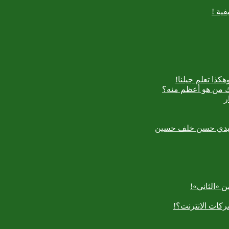
ية !
كذا تعلم جيلنا!
اك من هو أعظم منه؟
ر
رسعيدي حسن خلف حسين
 «الثاني»!
كات الانترنت؟!