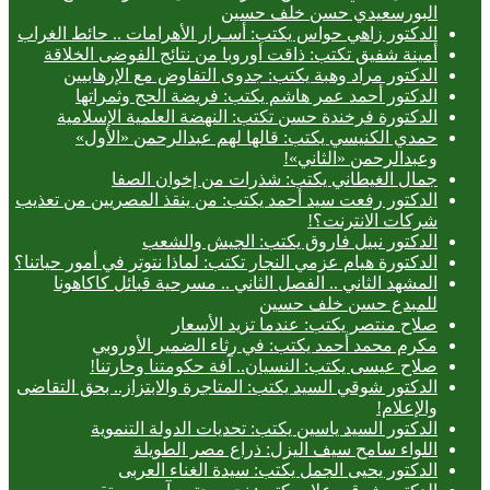
البورسعيدي حسن خلف حسين
الدكتور زاهي حواس يكتب: أسـرار الأهرامات .. حائط الغراب
أمينة شفيق تكتب: ذاقت أوروبا من نتائج الفوضى الخلاقة
الدكتور مراد وهبة يكتب: جدوى التفاوض مع الإرهابيين
الدكتور أحمد عمر هاشم يكتب: فريضة الحج وثمراتها
الدكتورة فرخندة حسن تكتب: النهضة العلمية الإسلامية
حمدي الكنيسي يكتب: قالها لهم عبدالرحمن «الأول»
وعبدالرحمن «الثاني»!
جمال الغيطاني يكتب: شذرات من إخوان الصفا
الدكتور رفعت سيد أحمد يكتب: من ينقذ المصريين من تعذيب
شركات الانترنت؟!
الدكتور نبيل فاروق يكتب: الجيش والشعب
الدكتورة هيام عزمي النجار تكتب: لماذا نتوتر في أمور حياتنا؟
المشهد الثاني .. الفصل الثاني .. مسرحية قبائل كاكاهونا
للمبدع حسن خلف حسين
صلاح منتصر يكتب: عندما تزيد الأسعار
مكرم محمد أحمد يكتب: في رثاء الضمير الأوروبي
صلاح عيسى يكتب: النسيان.. آفة حكومتنا وحارتنا!
الدكتور شوقي السيد يكتب: المتاجرة والابتزاز.. بحق التقاضى
والإعلام!
الدكتور السيد ياسين يكتب: تحديات الدولة التنموية
اللواء سامح سيف اليزل: ذراع مصر الطويلة
الدكتور يحيى الجمل يكتب: سيدة الغناء العربى