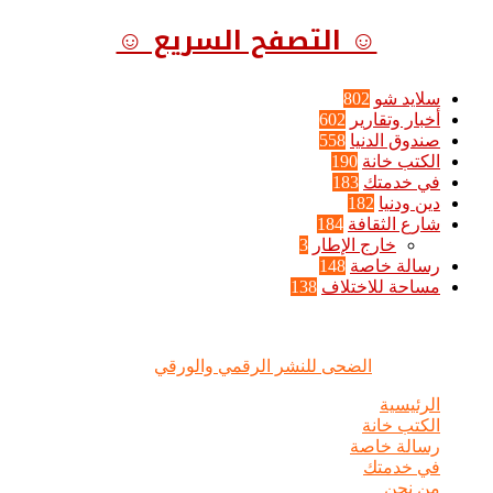
☺ التصفح السريع ☺
سلايد شو
802
أخبار وتقارير
602
صندوق الدنيا
558
الكتب خانة
190
في خدمتك
183
دين ودنيا
182
شارع الثقافة
184
خارج الإطار
3
رسالة خاصة
148
مساحة للاختلاف
138
الضحى © علامة مسجلة, جميع الحقوق محفوظة | 2020 - 2026 |
تصميم وإدارة :
الضحى للنشر الرقمي والورقي
الرئيسية
الكتب خانة
رسالة خاصة
في خدمتك
من نحن