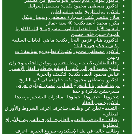
الدكتور شوقي علام يكتب: نحو مجتمع آمن مستقر
الدكتور مصطفى محمود يكتب: مستقبل إسرائيل
الدكتور نبيل فاروق يكتب: الشياطين
صلاح منتصر يكتب: سيجارة مصطفى وسيجار هيكل
مكرم محمد أحمد يكتب: 40 سنة حفائر
المشهد الأول .. الفصل الثاني .. مسرحية قبائل كاكاهونا
للمبدع حسن خلف حسين
الدكتورة هيام عزمي النجار تكتب: ما هي العادات السلبية
وكيف تتحكم في حياتنا؟
الدكتور مصطفى محمود يكتب: لا تطبيع مع سياسة ذات
وجهين
رجاء النقاش يكتب: بين طه حسين وتوفيق الحكيم وجبران
الشيخ محمد الغزالي يكتب: الإسلام يخاطب العقل الإنساني
عباس محمود العقاد يكتب: التكليف والحرية
الدكتور مصطفى محمود يكتب: قراءة فى كف التاريخ
فرقة اسكندريانا للمخرج الشاب رمضان شهاوى تعرض
مسرحيتين بتذكرة واحدة!
شجروها.. خضروها.. جملوها.. مبادرات للتشجير ترصدها
الدكتورة منى العقاد
«التعليم» تعلن عن وظائف شاغرة.. اعرف الشروط والأوراق
المطلوبة
وظائف خالية في «التعليم العالي».. اعرف الشروط والأوراق
المطلوبة
وظائف خالية في بنك الإسكندرية بفروع الجيزة.. اعرف