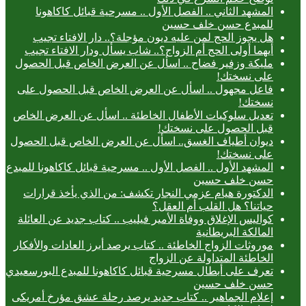
المشهد الثاني .. الفصل الأول .. مسرحية قبائل كاكاهونا
للمبدع حسن خلف حسين
هل يجوز الحج لمن عليه ديون مؤجلة؟.. دار الافتاء تجيب
أيهما أولى الحج أم الزواج؟.. شاب يسأل ودار الافتاء تجيب
مليكة وزفير فضاح .. اسأل عن العرض الخاص قبل الحصول
على نسختك!
فاعل مجهول .. اسأل عن العرض الخاص قبل الحصول على
نسختك!
تعديل سلوكيات الأطفال الخاطئة .. اسأل عن العرض الخاص
قبل الحصول على نسختك!
ديوان أطياف الغسق.. اسأل عن العرض الخاص قبل الحصول
على نسختك!
المشهد الأول .. الفصل الأول .. مسرحية قبائل كاكاهونا للمبدع
حسن خلف حسين
الدكتورة هيام عزمي النجار تكشف: من الذي يأخذ قرارات
حياتنا؟ هل القلب أم العقل؟
كواليس الإغلاق ووفاة الأمير فيليب .. كتاب جديد عن العائلة
المالكة البريطانية
موروثات الزواج الخاطئة .. كتاب يرصد أبرز العادات والأفكار
الخاطئة المتداولة عن الزواج
تعرف على أبطال مسرحية قبائل كاكاهونا للمبدع البورسعيدي
حسن خلف حسين
إعلام الجماهير .. كتاب جديد يرصد رحلة عشق مؤرخ أمريكى