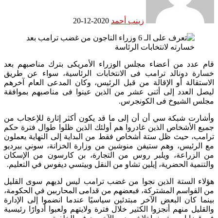
زينب أحمد
2020-12-20
قام عدد من أعضاء مجلس الوزراء الأمريكى بترك مناصبهم بعد
خسارة دونالد ترامب فى الانتخابات ‏الرئاسية، سواء عن طريق
الاستقالة أو الإقالة من قبل الرئيس، وكان المدعى العام آخرهم
ليصل العدد إلى أثنى ‏عشر من الذين عينوا فى مناصبهم بموافقة
مجلس الشيوخ فى الكونجرس.‏
وأشارت شبكة سي أن أن إلى ما قد يكون أكثر إثارة للإعجاب من
جميع الأشخاص الذين غادروا هم أولئك الذين ظلوا طوال فترة حكم
ترامب، حيث ظل ستة أشخاص فقط من البداية إلى النهاية يعملون
مع الرئيس، وهم ستيفن منوشين من وزارة الخزانة، سوني بيرديو
من الزراعة، ويلبر روس من التجارة، بن كارسون من الإسكان
والتنمية الحضرية، إيلين تشاو من النقل وبيتسي ديفوس في التعليم.
هؤلاء الستة الذين نجوا من غضب ترامب ليس لديهم سوى القليل
من القواسم المشتركة، فبعضهم من قدامى المحاربين في الحكومة،
بينما كان البعض الآخر مبتدئين سياسيًا عندما انضموا إلى الإدارة
والقليل منهم أنجزوا الكثير خلال فترة ولايتهم ولعبوا أدوارًا رئيسية