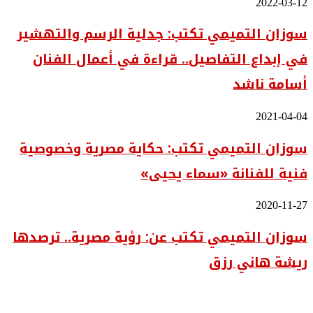
سوزان
2022-03-12
التميمي
سوزان التميمي تكتب: جدلية الرسم والتهشير
تكتب:
جدلية
في إبداع التفاصيل.. قراءة في أعمال الفنان
الرسم
والتهشير
أسامة ناشد
في
إبداع
التفاصيل..
سوزان
2021-04-04
قراءة
التميمي
في
سوزان التميمي تكتب: حكاية مصرية وخصوصية
تكتب:
أعمال
حكاية
الفنان
فنية للفنانة «سماء يحيى»
مصرية
أسامة
وخصوصية
ناشد
فنية
سوزان
2020-11-27
للفنانة
التميمي
«سماء
سوزان التميمي تكتب عن: رؤية مصرية.. ترصدها
تكتب
يحيى»
عن:
ريشة هاني رزق
رؤية
مصرية..
ترصدها
ريشة
هاني