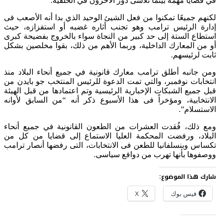
في قضايا مهمة بينما تلاشى دور الآخرون في الخلفية.
لكنهم جميعًا تمكنوا من فعل الشيئ الوحيد الذي بدا أنه الأصعب فى
إدارة الرئيس ترامب وهو تجنب أثاره غضبه أو استفزازه، حيث
استطاع الستة إلى حد كبير من النجاة سواء بالخروج بفضيحة كبرى
أو من المعارك الداخلية، وربما الأهم من ذلك، بقوا مخلصين بشكل
ثابت لرئيسهم.
ومن جانبه أطلق ترامب معارك قانونية في جميع أنحاء البلاد منذ
انتخابات نوفمبر، والتي تمت الدعوة للرئيس المنتخب جو بايدن من
قبل جميع الشبكات الإخبارية الرئيسية وتم اعتمادها من قبل الهيئة
الانتخابية، ومؤخراً فى هذا الأسبوع ذكر أنه “من السابق لأوانه
الاستسلام”.
ومع ذلك، فُقدت العشرات من الطعون القانونية في جميع أنحاء
البلاد، ورفضت المحكمة العليا الاستماع إلى قضايا من كل من
تكساس وبنسلفانيا للطعن فى الانتخابات، التى رفضها أنصار ترامب
ووصفوها بأنها تهرب من دوافع سياسى.
شارك هذا الموضوع:
فيس بوك
X