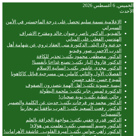
الخميس, 6 أغسطس 2026
الأحدث
الإعلامية نسمة سليم تحصل على درجة الماجستير في الأمن
السيبراني
بالفيديو.. ‎الدكتور ناصر رضوان خالد ومقترح الاشراف
الهندسي الفعلي على المباني
جدعنة ولاد البلد.. الدكتورة منى العقاد تروي عن شهامة أهل
الدرب الاحمر.. صور وفيديو
الدكتور مصطفى محمود يكتب: تحذير للكافة
الدكتور فاروق الباز يكتب: نصنع غذاءنا بأنفسنا!
الدكتور مجدى عاشور يكتب: إنسانية الإسلام
الفصلان الأول والثاني كاملين من مسرحية قبائل كاكاهونا
للمبدع حسن خلف حسين
أنيسة حسونة تكتب: أهل الهمة يتصدرون الصفوف
الدكتورة لميس جابر تكتب: ملحمة البطولة
رجائي عطية يكتب: نوبة صحيان!
الدكتور محمد نور فرحات يكتب: حديث عن الكلمة والضمير
الدكتور رفعت السعيد يكتب: الغرب ينافقنا ثم يحاربنا
بالتسميات
الدكتور قدري حفني يكتب: مواجهة الخرافة بالعلم
الدكتور وسيم السيسي يكتب: تعلمت من هؤلاء!
الدكتور زاهي حواس يكتب: أميرة القلوب.. عاشقة الأهرامات!