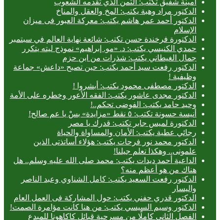
أمينة شفيق تكتب: الثمن الذي تقدمه الشعوب
الدكتور مراد وهبة يكتب: المخ والعقل والمناخ
الدكتور أحمد عمر هاشم يكتب: معركة العبور فى ميزان
الإسلام
الدكتورة فرخندة حسن تكتب: شائعة نهاية العالم في سبتمبر
حمدي الكنيسي يكتب: د. «مو. إبراهيم» نموذج ليته يتكرر
جمال الغيطاني يكتب: شذرات من ابن حزم
الدكتور رفعت سيد أحمد يكتب: حين تصبح «داعش» جماعة
وظيفية !
الدكتور مصطفى محمود يكتب: أبشروا !
الدكتور مجدى عاشور يكتب: الفقه الأعور وخطره على الأمة
وحيد حامد يكتب: الفوضى تحكم..!
أنيسة حسونة تكتب: ٥ نقط «مزايدة» بسْ يا عم صالح!
الدكتورة لميس جابر تكتب: قدرك يا مصر
رجائي عطية يكتب: الأمان والمساواة والحياة
الدكتور محمد نور فرحات يكتب: هؤلاء أساتذتى الذين
علمونى.. وهكذا تعلم جيلنا!
الداعية أحمد ديدات يكتب: محمد صلى الله عليه وسلم.. هل
هناك من هو أعظم منه؟
الدكتور رفعت السعيد يكتب: كامل الشناوي وعبد الناصر
واليسار
الدكتور قدري حفني يكتب: حول المشاركة فى العمل العام
الدكتور وسيم السيسي يكتب: من هنا كانت مؤامرة الصمت!
الفصل الثاني كاملًا من مسرحية قبائل كاكاهونا للمبدع