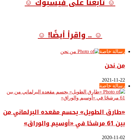
☺ تابعنا على فيسبوك ☺
☺ .. واقرأ أيضًا! ☺
رسالة خاصة
من نحن
2021-11-22
رسالة خاصة
«طارق الطويل» يحسم مقعده البرلماني من
بين 61 مرشحًا في «أوسيم والوراق»
2020-11-02