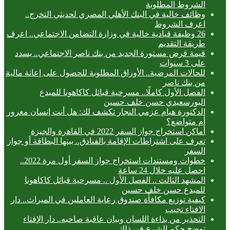
الشروط المطلوبة
وظائف خالية في البنك الأهلي المصري لحديثي التخرج..
اعرف الشروط
26 وظيفة قيادية خالية في وزارة التضامن الاجتماعي.. اعرف
طريقة التقديم
قيمة قرض مستورة الجديد من بنك ناصر الاجتماعي.. يسدد
على 3 سنوات
للحالات المرضية.. الأوراق المطلوبة للحصول على إعانة مالية
من بنك ناصر
الفصل الأول كاملًا.. مسرحية قبائل كاكاهونا للمبدع
البورسعيدي حسن خلف حسين
الدكتورة هيام عزمي النجار تكشف لك: هل أنت إنسان مغرور
أم متواضع؟
أماكن استخراج جواز السفر 2022 في القاهرة والجيزة
تعرف على اشتراطات الإقامة بالفنادق.. بينها البطاقة أو جواز
السفر
خطوات ومستندات استخراج جواز السفر أول مرة 2022..
احصل عليه خلال 24 ساعة
المشهد الثالث .. الفصل الأول .. مسرحية قبائل كاكاهونا
للمبدع حسن خلف حسين
كيفية توزيع مكافأة صندوق رعاية العاملين في الميراث.. دار
الافتاء تجيب
التحذير من بذاءة اللسان وبيان عاقبة صاحبه.. دار الإفتاء
توضح حكم الشرع في ذلك